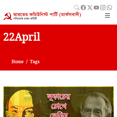
22April
Home
Tags