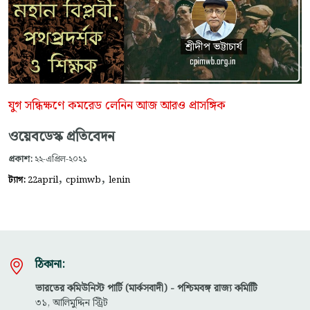
যুগ সন্ধিক্ষণে কমরেড লেনিন আজ আরও প্রাসঙ্গিক
ওয়েবডেস্ক প্রতিবেদন
প্রকাশ:
২২-এপ্রিল-২০২১
,
,
ট্যাগ:
22april
cpimwb
lenin
ঠিকানা:
ভারতের কমিউনিস্ট পার্টি (মার্কসবাদী) - পশ্চিমবঙ্গ রাজ্য কমিটিি
৩১, আলিমুদ্দিন স্ট্রিট