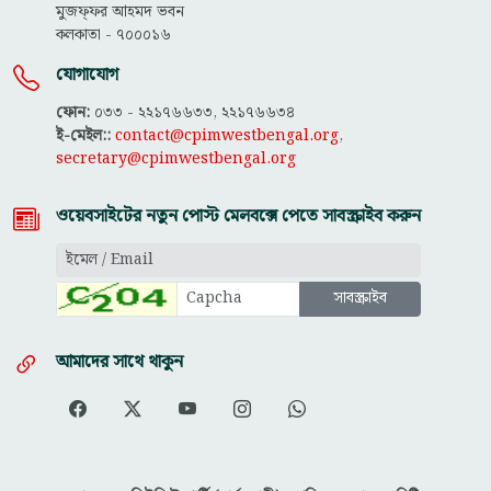
মুজফ্ফ‌র আহমদ ভবন
কলকাতা - ৭০০০১৬
যোগাযোগ
ফোন:
০৩৩ - ২২১৭৬৬৩৩, ২২১৭৬৬৩৪
ই-মেইল::
contact@cpimwestbengal.org
,
secretary@cpimwestbengal.org
ওয়েবসাইটের নতুন পোস্ট মেলবক্সে পেতে সাবস্ক্রাইব করুন
আমাদের সাথে থাকুন