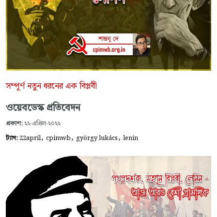
সম্পূর্ণ নতুন ধরনের এক বিপ্লবী
ওয়েবডেস্ক প্রতিবেদন
প্রকাশ:
২২-এপ্রিল-২০২২
,
,
,
ট্যাগ:
22april
cpimwb
györgy lukács
lenin