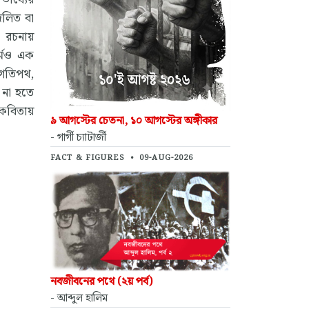
দলিত বা
 রচনায়
র্মও এক
 গতিপথ,
 না হতে
 কবিতায়
৯ আগস্টের চেতনা, ১০ আগস্টের অঙ্গীকার
- গার্গী চ্যাটার্জী
FACT & FIGURES
•
09-AUG-2026
নবজীবনের পথে (২য় পর্ব)
- আব্দুল হালিম