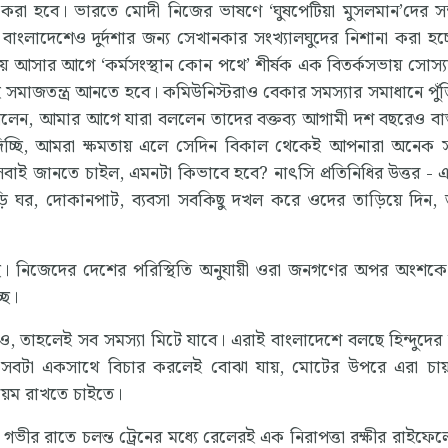
করা হবে। ভারতে মোদী নিজের ভাষণে ‘ঘুষপেটিয়া মুসলমান’দের সম
লাদেশেও দুর্দশার জন্য সেখানকার সংখ্যালঘুদের নিশানা করা হচ্
ায় আসার আগে ‘কর্মসংস্থান কোন পথে’ শীর্ষক এক বিতর্কসভায় সোস্যা
 সমাজতন্ত্র আনতে হবে। কমিউনিস্টরাও বেকার সমস্যার সমাধানে পুঁ
বললেন, আমার আগে যারা বললেন তাদের বক্তব্য আগামী দশ বছরেও বাস্
িচ্ছি, আমরা ক্ষমতায় এলে সেদিন বিকাল থেকেই আপনারা অনেক 
ই জানতে চাইল, এমনটা কিভাবে হবে? নাৎসি প্রতিনিধির উত্তর - এ
়ি ঘর, দোকানপাট, ব্যবসা সবকিছু দখল করে ওদের তাড়িয়ে দিন,
 নিজেদের দেশের পরিস্থিতি অনুযায়ী ওরা জনগণের অপর অংশকে দ
ছে।
তাহলেই সব সমস্যা মিটে যাবে। এরাই বাংলাদেশে বলছে হিন্দুদের ত
সবটা একসাথে বিচার করলেই বোঝা যায়, মোটের উপরে এরা চায় 
়েম রাখতে চাইতে।
গভীর রাতে চলন্ত ট্রেনের মধ্যে রেলেরই এক নিরাপত্তা রক্ষীর রাইফেল