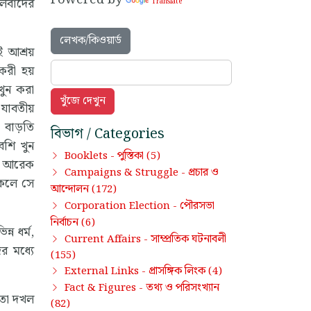
ৌলবাদের
Translate
লেখক/কিওয়ার্ড
 আশ্রয়
করী হয়
খুন করা
যাবতীয়
 বাড়তি
বিভাগ / Categories
বেশি খুন
পুস্তিকা
Booklets -
(5)
াথে আরেক
প্রচার ও
Campaigns & Struggle -
াকলে সে
আন্দোলন
(172)
পৌরসভা
Corporation Election -
নির্বাচন
(6)
ন ধর্ম,
সাম্প্রতিক ঘটনাবলী
Current Affairs -
র মধ্যে
(155)
প্রাসঙ্গিক লিংক
External Links -
(4)
তথ্য ও পরিসংখ্যান
Fact & Figures -
াতা দখল
(82)