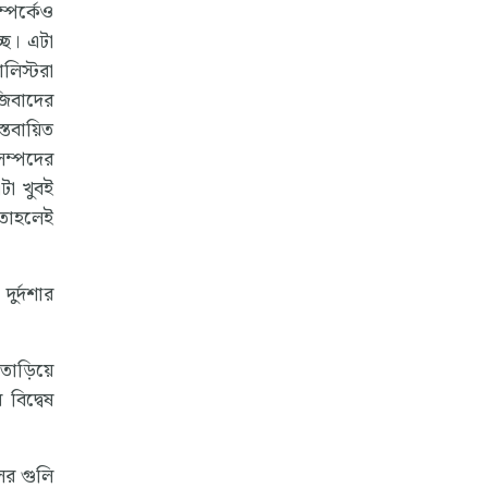
্পর্কেও
ছে। এটা
লিস্টরা
জিবাদের
তবায়িত
সম্পদের
টা খুবই
 তাহলেই
ুর্দশার
াড়িয়ে
বিদ্বেষ
ের গুলি