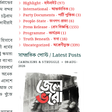
রান্তের
হাইলাইট
Highlight -
(97)
ম বন্দর
আন্তর্জাতিক
International -
(3)
পার্টি পুস্তিকা
Party Documents -
(3)
্টগ্রাম
জনগণ-রাজ্য
People-State -
(6)
দানীরাই
প্রেস বিজ্ঞপ্তি
Press Release -
(155)
কার্যক্রম
Programme -
(1)
তথ্য
Truth Beneath -
(18)
 হিসাবে
অশ্রেণীভুক্ত
Uncategorized -
(339)
 ধর্মের
 ক্ষমতা
সাম্প্রতিক পোস্ট / Latest Posts
্যাখ্যা
CAMPAIGNS & STRUGGLE
•
08-AUG-
রতবর্ষে
2026
েক অনেক
া এদেশে
? আজ যে
ও খুঁজে
ভাষ্যের