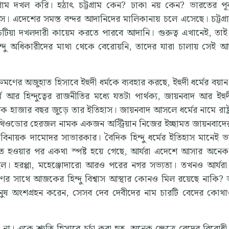
 দখল করি। হঠাৎ চট্টগ্রাম কেন? ঢাকা নয় কেন? ভারতের পূর্বপ্
। এদেশের সমস্ত বন্দর আদানিদের মালিকানায় চলে এসেছে। চট্টগ্রা
িয়া দখলদারী কায়েম করতে পারবে আদানি। গুরুত্ব এখানেই, তাই চট
ন্দু অধিকারীদের মাথা থেকে বেরোয়নি, তাদের যারা চালায় সেই আ
ণের অজুহাত হিসাবে ইহুদী ধর্মকে ব্যবহার করছে, ইহুদী ধর্মের বয়ান
আর হিন্দুত্বের রাজনীতির মধ্যে যতটা পার্থক্য, জায়নবাদ আর ইহুদী
ক হাজার বছর জুড়ে তার ইতিহাস। জায়নবাদ আসলে ধর্মের নামে রাষ্ট্র
ডোর হেরজল নামক একজন অস্ট্রিয়ান নিজের ইচ্ছামত জায়নবাদের ব
েন বিনায়ক দামোদর সাভারকার। বৈদিক হিন্দু ধর্মের ইতিহাস মানেই ভা
্কৃত হওয়ার পর একথা স্পষ্ট হয়ে গেছে, আর্যরা এদেশে আসার অন
 ছিল। হরপ্পা, মহেঞ্জোদারো আরও পরের নগর সভ্যতা। তখনও আর্যর
ের সাথে আজকের হিন্দু বিশ্বাস আস্থার কোনও মিল রয়েছে নাকি
ানুষ অংশগ্রহন করেন, সেসব দেব দেবীদের নাম চারটি বেদের কোথা
 একে শ্রুতি হিসাবে চর্চা করা হত, অনেক ক্ষেত্রে বেদের বিরোধী 