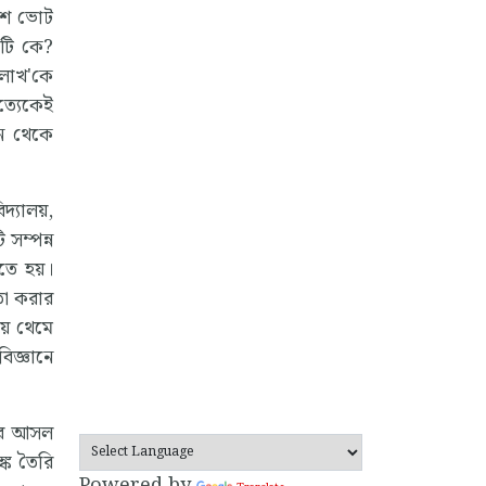
েশে ভোট
টি কে?
খলাখ'কে
ত্যেকেই
পন থেকে
দ্যালয়,
সম্পন্ন
তে হয়।
তা করার
য় থেমে
িজ্ঞানে
ণের আসল
ঙ্ক তৈরি
Powered by