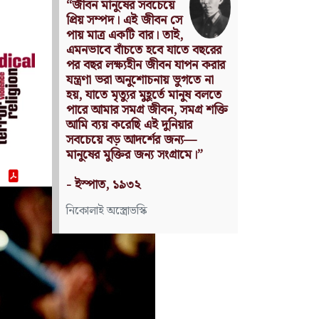
Nothing can have value
without being an object of
utility.
Source: Das Kapital
(Volume I, Chapter 1)
কার্ল মার্কস