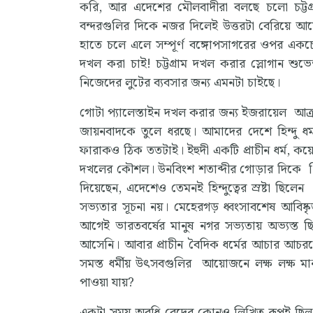
করি, আর এদেশের মৌলবাদীরা বলছে চলো চট্টগ্রাম
বন্দরগুলির দিকে নজর দিলেই উত্তরটা বেরিয়ে আসে
হাতে চলে এলে সম্পূর্ণ বঙ্গোপসাগরের ওপর একচেট
দখল করা চাই! চট্টগ্রাম দখল করার স্লোগান শুভে
নিজেদের লুটের ব্যবসার জন্য এমনটা চাইছে।
গোটা প্যালেস্তাইন দখল করার জন্য ইজরায়েল আক্রম
জায়নবাদকে তুলে ধরছে। আমাদের দেশে হিন্দু ধর্ম 
ফারাকও ঠিক ততটাই। ইহুদী একটি প্রাচীন ধর্ম, কয়ে
দখলের কৌশল। উনবিংশ শতাব্দীর গোড়ার দিকে থিও
দিয়েছেন, এদেশেও তেমনই হিন্দুত্বের স্রষ্টা ছিল
সভ্যতার সূচনা নয়। মেহেরগড় ধ্বংসাবশেষ আবিষ
আগেই ভারতবর্ষের মানুষ নগর সভ্যতায় অভ্যস্ত
আসেনি। আবার প্রাচীন বৈদিক ধর্মের আচার আচরণ
সমস্ত ধর্মীয় উৎসবগুলির আয়োজনে লক্ষ লক্ষ ম
পাওয়া যায়?
একটা সময় অবধি বেদের কোনও লিখিত রূপই ছিল না।