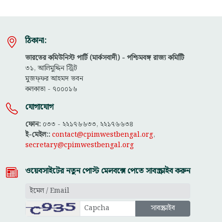
ঠিকানা:
ভারতের কমিউনিস্ট পার্টি (মার্কসবাদী) - পশ্চিমবঙ্গ রাজ্য কমিটিি
৩১, আলিমুদ্দিন স্ট্রিট
মুজফ্ফ‌র আহমদ ভবন
কলকাতা - ৭০০০১৬
যোগাযোগ
ফোন:
০৩৩ - ২২১৭৬৬৩৩, ২২১৭৬৬৩৪
ই-মেইল::
contact@cpimwestbengal.org
,
secretary@cpimwestbengal.org
ওয়েবসাইটের নতুন পোস্ট মেলবক্সে পেতে সাবস্ক্রাইব করুন