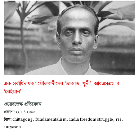
এক সর্বাধিনায়ক: মৌলবাদীদের ‘ডাকাত, খুনী’, আরএসএস-র
‘বেইমান’
ওয়েবডেস্ক প্রতিবেদন
প্রকাশ:
২২-মার্চ-২০২৩
,
,
,
,
ট্যাগ:
chittagong
fundamentalism
india freedom struggle
rss
suryasen