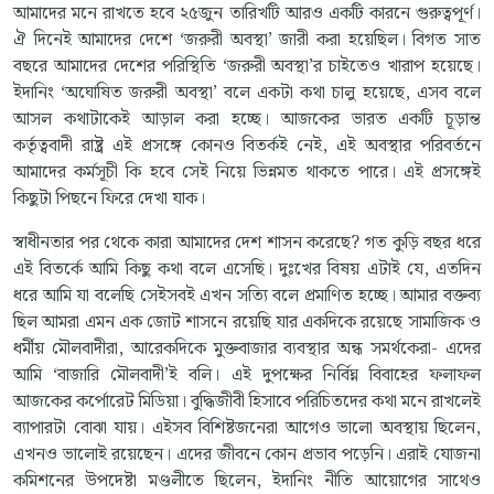
আমাদের মনে রাখতে হবে ২৫জুন তারিখটি আরও একটি কারনে গুরুত্বপূর্ণ।
ঐ দিনেই আমাদের দেশে ‘জরুরী অবস্থা’ জারী করা হয়েছিল। বিগত সাত
বছরে আমাদের দেশের পরিস্থিতি ‘জরুরী অবস্থা’র চাইতেও খারাপ হয়েছে।
ইদানিং ‘অঘোষিত জরুরী অবস্থা’ বলে একটা কথা চালু হয়েছে, এসব বলে
আসল কথাটাকেই আড়াল করা হচ্ছে। আজকের ভারত একটি চূড়ান্ত
কর্তৃত্ববাদী রাষ্ট্র এই প্রসঙ্গে কোনও বিতর্কই নেই, এই অবস্থার পরিবর্তনে
আমাদের কর্মসূচী কি হবে সেই নিয়ে ভিন্নমত থাকতে পারে। এই প্রসঙ্গেই
কিছুটা পিছনে ফিরে দেখা যাক।
স্বাধীনতার পর থেকে কারা আমাদের দেশ শাসন করেছে? গত কুড়ি বছর ধরে
এই বিতর্কে আমি কিছু কথা বলে এসেছি। দুঃখের বিষয় এটাই যে, এতদিন
ধরে আমি যা বলেছি সেইসবই এখন সত্যি বলে প্রমাণিত হচ্ছে। আমার বক্তব্য
ছিল আমরা এমন এক জোট শাসনে রয়েছি যার একদিকে রয়েছে সামাজিক ও
ধর্মীয় মৌলবাদীরা, আরেকদিকে মুক্তবাজার ব্যবস্থার অন্ধ সমর্থকেরা- এদের
আমি ‘বাজারি মৌলবাদী’ই বলি। এই দুপক্ষের নির্বিঘ্ন বিবাহের ফলাফল
আজকের কর্পোরেট মিডিয়া। বুদ্ধিজীবী হিসাবে পরিচিতদের কথা মনে রাখলেই
ব্যাপারটা বোঝা যায়। এইসব বিশিষ্টজনেরা আগেও ভালো অবস্থায় ছিলেন,
এখনও ভালোই রয়েছেন। এদের জীবনে কোন প্রভাব পড়েনি। এরাই যোজনা
কমিশনের উপদেষ্টা মণ্ডলীতে ছিলেন, ইদানিং নীতি আয়োগের সাথেও