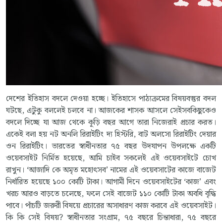
দেশের ইতিহাস বদলে দেওয়া হচ্ছে। ইতিহাসে পাঠ্যক্রমের বিষয়বস্তুর বদল
ঘটছে, এটুকু বললেই চলবে না। আজকের শাসক আসলে সেইসবকিছুকেও
বদলে দিচ্ছে যা আজ থেকে কূড়ি বছর আগে তারা নিজেরাই প্রচার করত।
একেই বলা হয় নট অনলি রিরাইটিং দ্য হিস্টরি, বাট অলসো রিরাইটিং দেয়ার
ওন রিরাইটিং। ভারতের স্বাধীনতার ৭৫ বছর উদযাপন উপলক্ষে একটি
ওয়েবসাইট নির্মিত হয়েছে, আমি চাইব সকলেই এই ওয়েবসাইটে চোখ
রাখুন। ‘আজাদি কে অমৃত মহোৎসব’ নামের এই ওয়েবসাটের কাজে বাজেট
নির্ধারিত হয়েছে ১০০ কোটি টাকা। আগামী দিনে ওয়েবসাইটের ‘কাজ’ এবং
খরচ আরও বাড়তে চলেছে, ফলে সেই বাজেট ১১০ কোটি টাকা অবধি বৃদ্ধি
পাবে। পাঁচটি জরুরী বিষয়ে প্রচারের অসাধারণ কাজ করবে এই ওয়েবসাইট।
কি কি সেই বিষয়? স্বাধীনতার সংগ্রাম, ৭৫ বছরে চিন্তাধারা, ৭৫ বছরে