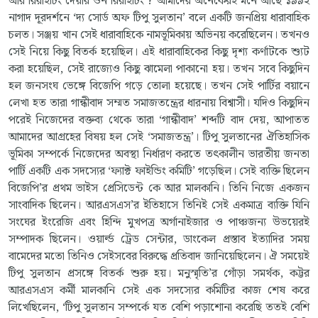
আর রিরাইটিং দেয়ার ওন রিরাইটিং’? আমাদের অনেকেরই মনে আছে ১৯৯২
নাগাদ দূরদর্শনে ‘দ্য সোর্ড অফ টিপু সুলতান’ বলে একটি জনপ্রিয় ধারাবাহিক
চলত। সঞ্জয় খান সেই ধারাবাহিকে নামভূমিকায় অভিনয় করেছিলেন। তখনও
সেই নিয়ে কিছু বিতর্ক হয়েছিল। এই ধারাবাহিকের কিছু দৃশ্য কর্ণাটকে শ্যুট
করা হয়েছিল, সেই রাজ্যেও কিছু ঝামেলা পাকানো হয়। তখন সবে কিছুদিন
হল জনসংঘ ভেঙ্গে বিজেপি গড়ে তোলা হয়েছে। তখন সেই পার্টির বয়ানে
লেখা হত তারা গান্ধীবাদ সম্মত সমাজতন্ত্রের ধারনায় বিশ্বাসী। যদিও কিছুদিন
পরেই নিজেদের বক্তব্য থেকে তারা ‘গান্ধীবাদ’ শব্দটি বাদ দেয়, আপাতত
আমাদের আগ্রহের বিষয় হল সেই ‘সমাজতন্ত্র’। টিপু সুলতানের ঐতিহাসিক
ভূমিকা সম্পর্কে নিজেদের অবস্থা নির্ধারণ করতে তৎকালীন ভারতীয় জনতা
পার্টি একটি এক সদস্যের ‘ফ্যাক্ট ফাইন্ডিং কমিটি’ গড়েছিল। সেই ব্যক্তি ছিলেন
বিজেপি’র প্রথম ভাইস প্রেসিডেন্ট কে আর মালকানি। তিনি নিজে একজন
সাংবাদিক ছিলেন। আরএসএস’র ইতিহাসে তিনিই সেই একমাত্র ব্যক্তি যিনি
সংঘের ইংরেজি এবং হিন্দি মুখপত্র অর্গানাইজার ও পাঞ্চজন্য উভয়েরই
সম্পাদক ছিলেন। ওয়ার্ল্ড ট্রেড সেন্টার, ডাংকেল প্রস্তাব ইত্যাদির সময়
বামেদের মতো তিনিও সেইসবের বিরুদ্ধে প্রতিবাদ জানিয়েছিলেন। ঐ সময়েই
টিপু সুলতান প্রসঙ্গে বিতর্ক শুরু হয়। মনুস্মৃতি’র গোঁড়া সমর্থক, কট্টর
আরএসএস কর্মী মালকানি সেই এক সদস্যের কমিটির কাজ শেষ করে
লিখেছিলেন, ‘টিপু সুলতান সম্পর্কে যত বেশি পড়াশোনা করেছি ততই বেশি