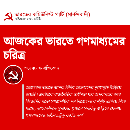
আজকের ভারতে গণমাধ্যমের
চরিত্র
ওয়েবডেস্ক প্রতিবেদন
আজকের ভারতে আমরা দ্বিবিধ আক্রমণের মুখোমুখি দাঁড়িয়ে
রয়েছি। একদিকে রাজনৈতিক স্বাধীনতা যার অপব্যবহার করে
বিজেপির মতো সাম্প্রদায়িক দল নিজেদের কর্মসূচি এগিয়ে নিয়ে
যাচ্ছে, আরেকদিকে মুনাফার শৃঙ্খলে সবকিছু জড়িয়ে ফেলায়
গণমাধ্যমের স্বাধীনতাটুকু কার্যত কর্প