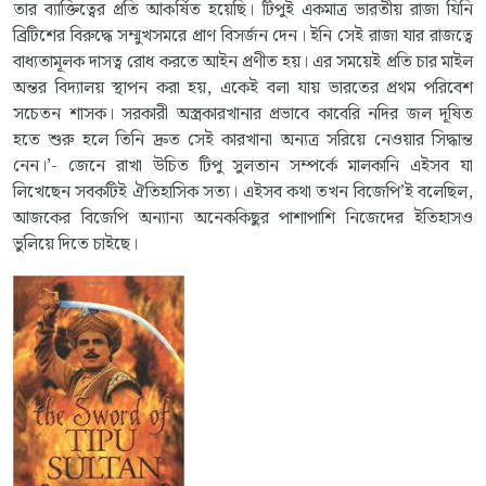
তার ব্যাক্তিত্বের প্রতি আকর্ষিত হয়েছি। টিপুই একমাত্র ভারতীয় রাজা যিনি
ব্রিটিশের বিরুদ্ধে সম্মুখসমরে প্রাণ বিসর্জন দেন। ইনি সেই রাজা যার রাজত্বে
বাধ্যতামূলক দাসত্ব রোধ করতে আইন প্রণীত হয়। এর সময়েই প্রতি চার মাইল
অন্তর বিদ্যালয় স্থাপন করা হয়, একেই বলা যায় ভারতের প্রথম পরিবেশ
সচেতন শাসক। সরকারী অস্ত্রকারখানার প্রভাবে কাবেরি নদির জল দূষিত
হতে শুরু হলে তিনি দ্রুত সেই কারখানা অন্যত্র সরিয়ে নেওয়ার সিদ্ধান্ত
নেন।’- জেনে রাখা উচিত টিপু সুলতান সম্পর্কে মালকানি এইসব যা
লিখেছেন সবকটিই ঐতিহাসিক সত্য। এইসব কথা তখন বিজেপি’ই বলেছিল,
আজকের বিজেপি অন্যান্য অনেককিছুর পাশাপাশি নিজেদের ইতিহাসও
ভুলিয়ে দিতে চাইছে।