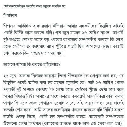
সেই বক্তব্যেরই মূল অংশটির বাংলা অনুবাদ প্রকাশিত হল
পি সাইনাথ
পিপলস আর্কাইভ অফ রুরাল ইন্ডিয়ায় আমার সহকর্মীদের কিছুদিন আগেই
একটি নির্দিষ্ট কাজ করতে বলি। গত জুন মাসের ২৬ তারিখ নাগাদ। আগামী
দুই সপ্তাহে দেশের সমস্ত বড় খবরের কাগজের সম্পাদকীয় কলামে কি লেখা
হচ্ছে সেইসব একজায়গায় এনে খুঁটিয়ে পড়াই ছিল আমাদের কাজ। কাজটি
শেষ করতে তিন সপ্তাহ মত সময় যায়।
আসলে আমরা কি করতে চাইছিলাম?
২৫ জুন, অত্যন্ত নির্লজ্জ কায়দায় তিস্তা শীতলবাদ’কে গ্রেপ্তার করা হয়, এর
কিছুদিন পরেই আটক করা হয় মহম্মদ জুবেইর’কে। তাই ২৬ তারিখ থেকে
পরবর্তী দুই সপ্তাহে কোথায় কি লেখা হচ্ছে সেইসব খুঁজে দেখা হবে বলে
আমরা সিদ্ধান্ত নিই। আমাদের সাথে কর্মরত কমবয়সী সাংবাদিকরা কাজ করার
পাশাপাশি এতে কাজ শেখারও সুযোগ পাবে, তাই তারাও উৎসাহের সাথেই
কাজটি শেষ করে। আমি তাদের বলেছিলাম খবরের কাগজে দুটি নির্দিষ্ট অংশে
বাড়তি গুরুত্ব দিতে, একটি হল সম্পাদকীয় কলাম- আরেকটি সম্পাদকের
উদ্দেশ্যে লেখা চিথিপত্র (কাগজের জগতে যাকে অপ-এড পেজ বলা হয়)।