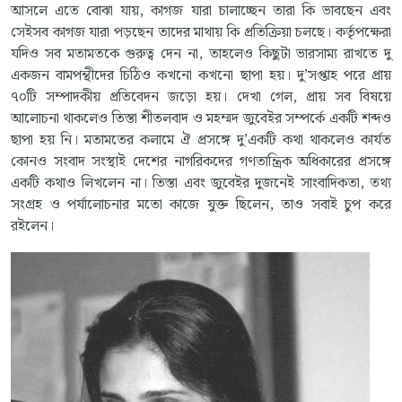
আসলে এতে বোঝা যায়, কাগজ যারা চালাচ্ছেন তারা কি ভাবছেন এবং
সেইসব কাগজ যারা পড়ছেন তাদের মাথায় কি প্রতিক্রিয়া চলছে। কর্তৃপক্ষেরা
যদিও সব মতামতকে গুরুত্ব দেন না, তাহলেও কিছুটা ভারসাম্য রাখতে দু
একজন বামপন্থীদের চিঠিও কখনো কখনো ছাপা হয়। দু’সপ্তাহ পরে প্রায়
৭০টি সম্পাদকীয় প্রতিবেদন জড়ো হয়। দেখা গেল, প্রায় সব বিষয়ে
আলোচনা থাকলেও তিস্তা শীতলবাদ ও মহম্মদ জুবেইর সম্পর্কে একটি শব্দও
ছাপা হয় নি। মতামতের কলামে ঐ প্রসঙ্গে দু’একটি কথা থাকলেও কার্যত
কোনও সংবাদ সংস্থাই দেশের নাগরিকদের গণতান্ত্রিক অধিকারের প্রসঙ্গে
একটি কথাও লিখলেন না। তিস্তা এবং জুবেইর দুজনেই সাংবাদিকতা, তথ্য
সংগ্রহ ও পর্যালোচনার মতো কাজে যুক্ত ছিলেন, তাও সবাই চুপ করে
রইলেন।