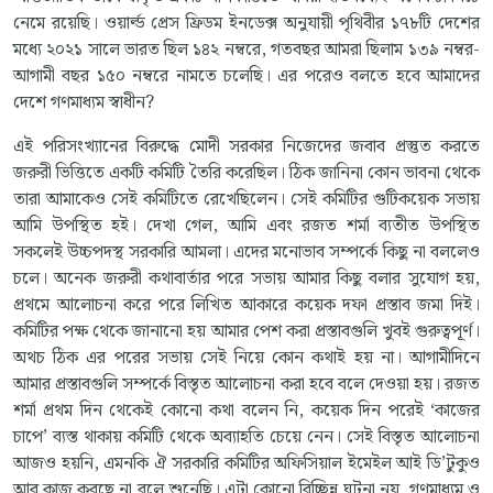
নেমে রয়েছি। ওয়ার্ল্ড প্রেস ফ্রিডম ইনডেক্স অনুযায়ী পৃথিবীর ১৭৮টি দেশের
মধ্যে ২০২১ সালে ভারত ছিল ১৪২ নম্বরে, গতবছর আমরা ছিলাম ১৩৯ নম্বর-
আগামী বছর ১৫০ নম্বরে নামতে চলেছি। এর পরেও বলতে হবে আমাদের
দেশে গণমাধ্যম স্বাধীন?
এই পরিসংখ্যানের বিরুদ্ধে মোদী সরকার নিজেদের জবাব প্রস্তুত করতে
জরুরী ভিত্তিতে একটি কমিটি তৈরি করেছিল। ঠিক জানিনা কোন ভাবনা থেকে
তারা আমাকেও সেই কমিটিতে রেখেছিলেন। সেই কমিটির গুটিকয়েক সভায়
আমি উপস্থিত হই। দেখা গেল, আমি এবং রজত শর্মা ব্যতীত উপস্থিত
সকলেই উচ্চপদস্থ সরকারি আমলা। এদের মনোভাব সম্পর্কে কিছু না বললেও
চলে। অনেক জরুরী কথাবার্তার পরে সভায় আমার কিছু বলার সুযোগ হয়,
প্রথমে আলোচনা করে পরে লিখিত আকারে কয়েক দফা প্রস্তাব জমা দিই।
কমিটির পক্ষ থেকে জানানো হয় আমার পেশ করা প্রস্তাবগুলি খুবই গুরুত্বপূর্ণ।
অথচ ঠিক এর পরের সভায় সেই নিয়ে কোন কথাই হয় না। আগামীদিনে
আমার প্রস্তাবগুলি সম্পর্কে বিস্তৃত আলোচনা করা হবে বলে দেওয়া হয়। রজত
শর্মা প্রথম দিন থেকেই কোনো কথা বলেন নি, কয়েক দিন পরেই ‘কাজের
চাপে’ ব্যস্ত থাকায় কমিটি থেকে অব্যাহতি চেয়ে নেন। সেই বিস্তৃত আলোচনা
আজও হয়নি, এমনকি ঐ সরকারি কমিটির অফিসিয়াল ইমেইল আই ডি’টুকুও
আর কাজ করছে না বলে শুনেছি। এটা কোনো বিচ্ছিন্ন ঘটনা নয়, গণমাধ্যম ও