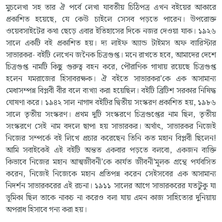
মুচলেখা সহ তার ঐ পর্বে লেখা যাবতীয় চিঠিপত্র এখন বইয়ের আকারে
প্রকাশিত হয়েছে, যে কেউ চাইলে সেসব পড়তে পারেন। উপরোক্ত
ওয়েবসাইটের কথা ছেড়ে এবার ইতিহাসের দিকে নজর দেওয়া যাক। ১৯২৬
সালে একটি বই প্রকাশিত হয়। দ্য লাইফ অ্যান্ড টাইমস অফ ব্যারিস্টার
সাভারকর- বইটি লেখেন জনৈক চিত্রগুপ্ত। মনে রাখতে হবে, আমাদের দেশে
চিত্রগুপ্ত নামটি কিছু গুরুত্ব বহন করে, পৌরাণিক গাথায় রয়েছে চিত্রগুপ্ত
হলেন যমরাজের হিসাবরক্ষক। ঐ বইতে সাভারকর’কে এক অসামান্য
মেধাসম্পন্ন বিপ্লবী বীর বলে ব্যখ্যা করা হয়েছিল। বইটি ব্রিটিশ সরকার নিষিদ্ধ
ঘোষণা করে। ১৯৪২ সাল নাগাদ বইটির দ্বিতীয় সংস্করণ প্রকাশিত হয়, ১৯৮৬
সালে তৃতীয় সংস্করণ। প্রথম দুটি সংস্করণে চিত্রগুপ্তের নাম ছিল, তৃতীয়
সংস্করণে সেই নাম বদলে ছাপা হয় সাভারকর। অর্থাৎ, সাভারকর নিজেই
নিজের সম্পর্কে বই লিখে প্রচার করেছেন তিনি কত মহান বিপ্লবী ছিলেন!
আমি সবাইকেই এই বইটি অন্তত একবার পড়তে বলবো, একজন ব্যক্তি
কিভাবে নিজের মহান আত্মজীবনী’কে কার্যত জীবনী’মূলক গ্রন্থে পর্যবসিত
করেন, নিজেই নিজেকে মহান প্রতিপন্ন করেন সেইসবের এক অসামান্য
নিদর্শন সাভারকরের এই রচনা। ১৯১১ সালের আগে সাভারকরের যতটুকু যা
ভূমিকা ছিল তাকে নাকচ না করেও বলা যায় এমন কাজ সাহিত্যের দুনিয়ায়
অপরাধ হিসাবে গন্য করা হয়।