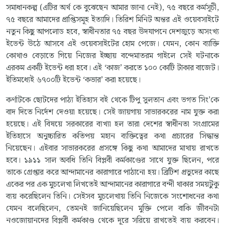
সমাধানকল্প (এটির অর্থ কে বুঝেছেন আমার জানা নেই), ৭৫ বছরে কর্মসূচী,
৭৫ বছরে আমাদের প্রাপ্তিসমূহ ইত্যাদি। তিরিশ মিনিট অন্তর এই ওয়েবসাইটে
নতুন কিছু আপলোড হবে, স্বাধীনতার ৭৫ বছর উদযাপনে দেশজুড়ে অসংখ্য
ইভেন্ট উঠে আসবে এই ওয়েবসাইটের হোম পেজে। যেমন, কোন ব্যাক্তি
কোথাও বেড়াতে গিয়ে নিজের ইচ্ছায় বন্দেমাতরম গাইলে সেই ঘটনাকে
এরকম একটি ইভেন্ট ধরা হবে। এই ‘কাজ’ করতে ১০০ কোটি টাকার বাজেট।
ইতিমধ্যেই ৬৭০০টি ইভেন্ট ‘কভার’ করা হয়েছে।
কর্ণাটকে ছোটদের পাঠ্য ইতিহাস বই থেকে টিপু সুলতান এবং ভগত সিং’কে
বাদ দিতে নির্দেশ দেওয়া হয়েছে। সেই জায়গায় সাভারকরের নাম যুক্ত করা
হয়েছে। এই বিষয়ে সরকারের ব্যখ্যা হল তারা দেশের স্বাধীনতা সংগ্রামের
ইতিহাসে অনুচ্চারিত কতিপয় মহান ব্যক্তিত্বের কথা প্রচারের সিদ্ধান্ত
নিয়েছেন। এইবার সাভারকরের প্রসঙ্গে কিছু কথা আমাদের মাথায় রাখতে
হবে। ১৯১১ সাল অবধি তিনি বিপ্লবী কর্মকাণ্ডের সাথে যুক্ত ছিলেন, পরে
তাকে গ্রেপ্তার করে আন্দামানের কারাগারে পাঠানো হয়। ব্রিটিশ প্রভুদের কাছে
একের পর এক মুচলেখা লিখতেই আন্দামানের কারাগারে বন্দী থাকার সময়টুকু
ব্যয় করেছিলেন তিনি। সেইসব মুচলেখায় তিনি নিজেকে সংশোধনের কথা
যেমন বলেছিলেন, তেমনই জানিয়েছিলেন মুক্তি পেলে বাকি জীবনটা
নওজোয়ানদের বিপ্লবী কর্মকাণ্ড থেকে দূরে সরিয়ে রাখতেই ব্যয় করবেন।