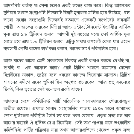
আদর্শনিষ্ঠ কর্তব্য যা পেশা হলেও একই লক্ষ্যে কাজ করে। কিন্তু আজকের
দুনিয়ায় সংবাদ সংস্থাগুলি নিজেরাই বিরাট মুনাফার মালিক হয়ে উঠেছে। বলা
ভালো সংবাদ সংস্থাগুলি নিজেরাই বর্তমানে একেকটি কর্পোরেট ব্যবসায়ী
গোষ্ঠী। আজকের ভারতের মিডিয়া অ্যান্ড এন্টারটেইনমেন্ট ইন্ডাস্ট্রির আর্থিক
মূল্য প্রায় ১.৮ ট্রিলিয়ন ডলার। আগামী দুই বছরের মধ্যে সেই আর্থিক মূল্য
বেড়ে হবে প্রায় ২.৩ ট্রিলিয়ন ডলার। এটুকু মাথায় রাখলেই বোঝা যায় এহেন
ব্যবসায়ী গোষ্ঠী কাদের স্বার্থ রক্ষা করবে, কাদের স্বার্থে পরিচালিত হবে।
আজ যাদের আমরা মোদী সরকারের বিরুদ্ধে একটি কথাও বলতে দেখছি না,
শুনছি না- এরা আসলে কারা? এরাই ব্রিটিশ শাসনে আমাদের দেশের
বিপ্লবীদের ডাকাত, লুঠেরা বলে খবরের কাগজে শিরোনাম সাজাত। ব্রিটিশ
শাসনের সমীপে এদের ভূমিকা ছিল অনুগত প্রচারকের। আজ প্রভু বদলেছে
ঠিকই, কিন্তু ভৃত্যের সেই মনোভাব একই আছে।
আমাদের দেশে কমিউনিস্ট পার্টি পরিচালিত সংবাদমাধ্যমের গৌরবোজ্জ্বল
অতীত রয়েছে। প্রখ্যাত সংবাদ সংস্থাগুলির পাতায় ১৯৪৩ সালে আমাদের
দেশে দুর্ভিক্ষের পরিস্থিতি তৈরি হয় বলে খবর বেরোয়। প্রকৃত সত্য হল তার
আগের বছরেই ঐ দুর্ভিক্ষ দেখা দিয়েছিল। সেই তথ্য পাওয়া যাবে তৎকালীন
কমিউনিস্ট পার্টির পত্রিকায় যারা তখন আন্ডারগ্রাউন্ডে থেকেও প্রকৃত সত্য