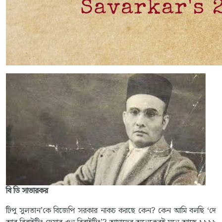
বি ডি সাভারকর
টিপু সুলতান’কে বিজেপি সরকার নাকচ করছে কেন? কেন আমি বলছি ‘দে