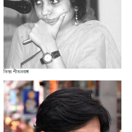
তিস্তা শীতলবা
দ