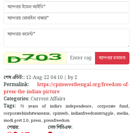
শেষ এডিট::
12-Aug-22 04:10 | by 2
Permalink:
https://cpimwestbengal.org/freedom-of-
press-the-indian-picture
Categories:
Current Affairs
Tags:
,
,
75 years of india’s independence
corporate fund
,
,
,
,
corporatehindutwanexus
cpimwb
indianfreedomstruggle
media
,
,
modi govt 2.0
press
pressfreedom
শেয়ার:
সেভ পিডিএফ: