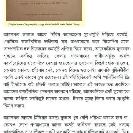
আজকের ভারতে আমরা দ্বিবিধ আক্রমণের মুখোমুখি দাঁড়িয়ে রয়েছি।
একদিকে রাজনৈতিক স্বাধীনতা যার অপব্যবহার করে বিজেপির মতো
সাম্প্রদায়িক দল নিজেদের কর্মসূচি এগিয়ে নিয়ে যাচ্ছে, আরেকদিকে মুনাফার
শৃঙ্খলে সবকিছু জড়িয়ে ফেলায় গণমাধ্যমের স্বাধীনতাটুকু কার্যত
কর্পোরেটদের হাতে সঁপে দেওয়া হয়েছে যার সুবাদে যা কিছুই হোক না কেন,
কোথাও কোনও প্রতিবাদ নেই, কোনও বিরুদ্ধ স্বর নেই। এমনকি বুদ্ধিজীবীরা
অবধি একই কারণে চুপ রয়েছেন। এই পরিস্থিতিকেই আমি ‘পলিটিক্যালি ফ্রি
বাট ইম্প্রিসন্ড বাই প্রফিট’ বলতে চাইছি। আসলে এই অশুভ চক্র একদিকে
আমাদের রাজনৈতিক চেতনার অবনমন ঘটাচ্ছে, আরেকদিকে সেই সুযোগকে
কাজে লাগিয়ে সবকিছুই লাভের অংকে, টাকার মূল্যে বিচার করার সংস্কৃতি
নির্মাণ করছে।
আজকের ভারতে মিডিয়ার অবস্থা বুঝতে খুব বেশি পরিশ্রম করতে হবে না।
কোনও দেশে গণমাধ্যমের কাজে কতটা স্বাধীনতা রয়েছে সেই প্রসঙ্গে
আন্তর্জাতিক ভাবে স্বীকৃত একটি মাপকাঠিতে আমরা ইতিমধ্যেই অনেকটা নিচে