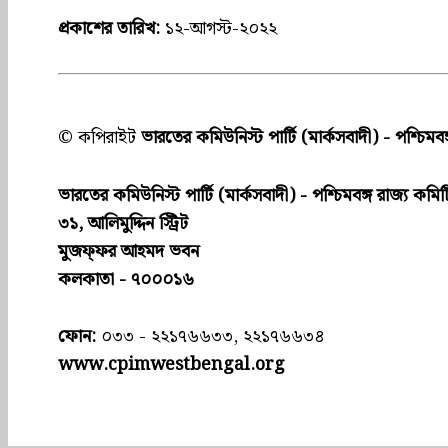
প্রকাশের তারিখ:
১২-আগস্ট-২০২২
© কপিরাইট
ভারতের কমিউনিস্ট পার্টি (মার্কসবাদী) - পশ্চিমবঙ
ভারতের কমিউনিস্ট পার্টি (মার্কসবাদী) - পশ্চিমবঙ্গ রাজ্য কমিট
৩১, আলিমুদ্দিন স্ট্রিট
মুজফ্ফ‌র আহমদ ভবন
কলকাতা - ৭০০০১৬
ফোন:
০৩৩ - ২২১৭৬৬৩৩, ২২১৭৬৬৩৪
www.cpimwestbengal.org