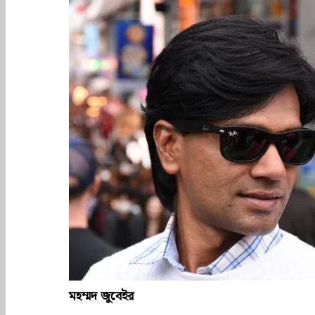
মহম্মদ জুবেইর