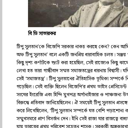
বি ডি সাভারকর
টিপু সুলতান’কে বিজেপি সরকার নাকচ করছে কেন? কেন আমি বল
অফ টিপু সুলতান’ বলে একটি জনপ্রিয় ধারাবাহিক চলত। সঞ্জয়
কিছু দৃশ্য কর্ণাটকে শ্যুট করা হয়েছিল, সেই রাজ্যেও কিছু 
লেখা হত তারা গান্ধীবাদ সম্মত সমাজতন্ত্রের ধারনায় বিশ্বাসী
সেই ‘সমাজতন্ত্র’। টিপু সুলতানের ঐতিহাসিক ভূমিকা সম্পর্কে 
গড়েছিল। সেই ব্যক্তি ছিলেন বিজেপি’র প্রথম ভাইস প্রেসিড
সংঘের ইংরেজি এবং হিন্দি মুখপত্র অর্গানাইজার ও পাঞ্চজন্য উভ
বিরুদ্ধে প্রতিবাদ জানিয়েছিলেন। ঐ সময়েই টিপু সুলতান প্রসঙ
করে লিখেছিলেন, ‘টিপু সুলতান সম্পর্কে যত বেশি পড়াশোনা করেছি
সম্মুখসমরে প্রাণ বিসর্জন দেন। ইনি সেই রাজা যার রাজত্বে বাধ
যায় ভারতের প্রথম পরিবেশ সচেতন শাসক। সরকারী অস্ত্রকারখানার