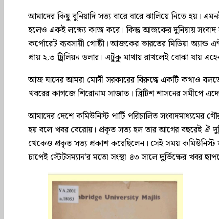
আমাদের কিছু বুনিয়াদি সত্য বারে বারে ঝালিয়ে নিতে হয়। এ
হলেও একই লক্ষ্যে কাজ করে। কিন্তু আজকের দুনিয়ায় সংবাদ 
কর্পোরেট ব্যবসায়ী গোষ্ঠী। আজকের ভারতের মিডিয়া অ্যান্ড এন্টা
প্রায় ২.৩ ট্রিলিয়ন ডলার। এটুকু মাথায় রাখলেই বোঝা যায় এহেন 
আজ যাদের আমরা মোদী সরকারের বিরুদ্ধে একটি কথাও বলতে দ
খবরের কাগজে শিরোনাম সাজাত। ব্রিটিশ শাসনের সমীপে এদের
আমাদের দেশে কমিউনিস্ট পার্টি পরিচালিত সংবাদমাধ্যমের গৌরবো
হয় বলে খবর বেরোয়। প্রকৃত সত্য হল তার আগের বছরেই ঐ দুর্ভি
থেকেও প্রকৃত সত্য প্রকাশ করেছিলেন। সেই সময় কমিউনিস্ট 
চাপেই স্টেটসম্যান’র মতো সংস্থা ৪৩ সালে দুর্ভিক্ষের খবর ছাপত