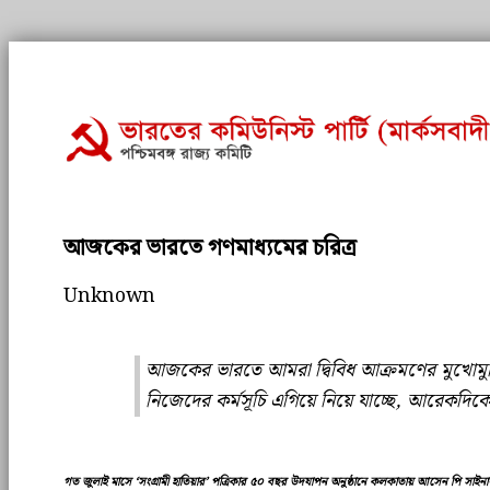
আজকের ভারতে গণমাধ্যমের চরিত্র
Unknown
আজকের ভারতে আমরা দ্বিবিধ আক্রমণের মুখোমুখি দ
নিজেদের কর্মসূচি এগিয়ে নিয়ে যাচ্ছে, আরেকদিকে ম
গত জুলাই মাসে ‘সংগ্রামী হাতিয়ার’ পত্রিকার ৫০ বছর উদযাপন অনুষ্ঠানে কলকাতায় আসেন পি সাইনাথ