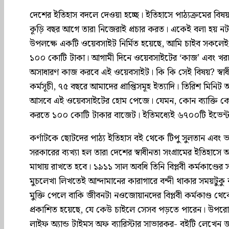
দেশের ইতিহাস বদলে দেওয়া হচ্ছে। ইতিহাসে পাঠ্যক্রমের 
কূড়ি বছর আগে তারা নিজেরাই প্রচার করত। একেই বলা হয় নট 
উপলক্ষে একটি ওয়েবসাইট নির্মিত হয়েছে, আমি চাইব সকলে
১০০ কোটি টাকা। আগামী দিনে ওয়েবসাইটের ‘কাজ’ এবং খরচ আ
অসাধারণ কাজ করবে এই ওয়েবসাইট। কি কি সেই বিষয়? স্বাধীন
কর্মসূচী, ৭৫ বছরে আমাদের প্রাপ্তিসমূহ ইত্যাদি। তিরিশ মি
আসবে এই ওয়েবসাইটের হোম পেজে। যেমন, কোন ব্যাক্তি কোথ
করতে ১০০ কোটি টাকার বাজেট। ইতিমধ্যেই ৬৭০০টি ইভেন্ট 
কর্ণাটকে ছোটদের পাঠ্য ইতিহাস বই থেকে টিপু সুলতান এবং ভগত
সরকারের ব্যখ্যা হল তারা দেশের স্বাধীনতা সংগ্রামের ইতিহাসে অন
মাথায় রাখতে হবে। ১৯১১ সাল অবধি তিনি বিপ্লবী কর্মকাণ্ডের 
মুচলেখা লিখতেই আন্দামানের কারাগারে বন্দী থাকার সময়টু
মুক্তি পেলে বাকি জীবনটা নওজোয়ানদের বিপ্লবী কর্মকাণ্ড থে
প্রকাশিত হয়েছে, যে কেউ চাইলে সেসব পড়তে পারেন। উপরোক
লাইফ অ্যান্ড টাইমস অফ ব্যারিস্টার সাভারকর- বইটি লেখেন জন