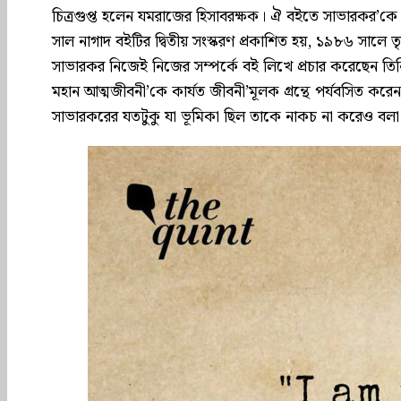
চিত্রগুপ্ত হলেন যমরাজের হিসাবরক্ষক। ঐ বইতে সাভারকর’কে এক
সাল নাগাদ বইটির দ্বিতীয় সংস্করণ প্রকাশিত হয়, ১৯৮৬ সালে তৃ
সাভারকর নিজেই নিজের সম্পর্কে বই লিখে প্রচার করেছেন ত
মহান আত্মজীবনী’কে কার্যত জীবনী’মূলক গ্রন্থে পর্যবসিত ক
সাভারকরের যতটুকু যা ভূমিকা ছিল তাকে নাকচ না করেও বলা যা