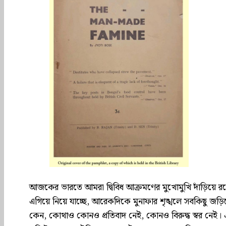
আজকের ভারতে আমরা দ্বিবিধ আক্রমণের মুখোমুখি দাঁড়িয়ে রয
এগিয়ে নিয়ে যাচ্ছে, আরেকদিকে মুনাফার শৃঙ্খলে সবকিছু জড়িয
কেন, কোথাও কোনও প্রতিবাদ নেই, কোনও বিরুদ্ধ স্বর নেই। এমন