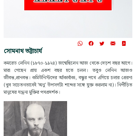
সোমনাথ ভট্টাচার্য
কমরেড লেনিন (১৮৭০-১৯২৪) জন্মেছিলেন আজ থেকে দেড়শ বছর আগে।
মারা গেছেন প্রায় একশ বছর হতে চলল। তবুও লেনিন আজও
জীবন্ত,প্রানবন্ত। কমিউনিস্টদের আঁকাবাঁকা, বন্ধুর পথে এগিয়ে চলার প্রেরণা
(খুব সচেতনভাবেই 'অনু' উপসর্গটা শব্দের সঙ্গে যুক্ত করলাম না)। নিপীড়িত
মানুষের যন্ত্রনা মুক্তির পথপ্রদর্শক।