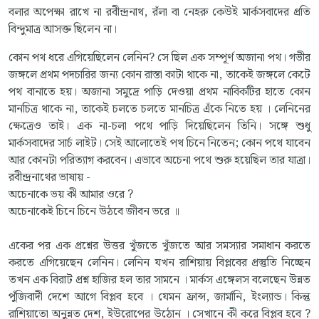
বলার অপেক্ষা রাখে না রবীন্দ্রনাথ, রঁলা বা নেহরু কেউই মার্কসবাদের প্রতি
বিন্দুমাত্র আসক্ত ছিলেন না।
কোন পথ ধরে এগিয়েছিলেন লেনিন? সে ছিল এক সম্পূর্ণ অজানা পথ। গভীর
জঙ্গলে প্রথম পদচারির জন্য কোন রাস্তা কাটা থাকে না, তাকেই জঙ্গলে কেটে
পথ বানাতে হয়। অজানা সমুদ্রে পাড়ি দেওয়া প্রথম নাবিকটির হাতে কোন
মানচিত্র থাকে না, তাকেই চলতে চলতে মানচিত্র এঁকে নিতে হয় । লেনিনের
ক্ষেত্রেও তাই। এক না-চলা পথে পাড়ি দিয়েছিলেন তিনি। সঙ্গে শুধু
মার্কসবাদের সার্চ লাইট। সেই আলোতেই পথ চিনে নিতেন; কোন পথে যাবেন
আর কোনটা পরিত্যাগ করবেন। এভাবে অচেনা পথে শুরু হয়েছিল তার যাত্রা।
রবীন্দ্রনাথের ভাষায় -
অচেনাকে ভয় কী আমার ওরে ?
অচেনাকেই চিনে চিনে উঠবে জীবন ভরে ॥
একের পর এক প্রশ্নের উত্তর খুঁজতে খুঁজতে আর সমস্যার সমাধান করতে
করতে এগিয়েছেন লেনিন। লেনিন যখন রাশিয়ায় বিপ্লবের প্রস্তুতি নিচ্ছেন
তখন এক বিরাট প্রশ্ন হাজির হল তার সামনে । মার্কস এঙ্গেলস বলেছেন উন্নত
পুঁজিবাদী দেশে আগে বিপ্লব হবে । যেমন ফ্রান্স, জার্মানি, ইংল্যান্ড। কিন্তু
রাশিয়াতো অনুন্নত দেশ, ইউরোপের উঠোন । সেখানে কী করে বিপ্লব হবে ?