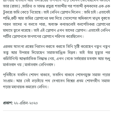
রাশিয়ার ইতিহাস আর তলস্তয়ের উপন্যাস পড়ে লেনিন জেনেছিলেন কীভাবে
জার (রাজা) ,জারিনা ও সামন্ত প্রভুরা শতাব্দীর পর শতাব্দী কৃষকদের এক এক
টুকরো জমি কেড়ে নিয়েছে। তাই লেনিন স্লোগান দিলেন : জমি চাই। এভাবেই
শান্তি,রুটি আর জমির স্লোগানের মধ্য দিয়ে সেদেশের অধিকাংশ মানুষ বুঝতে
পারল তাদের না বলতে পারা, অব্যক্ত কথাগুলোই বলশেভিকরা স্লোগানের
মাধ্যমে তুলে ধরেছে। তাই এই স্লোগান এখন তাদের স্লোগান। এভাবেই লেনিন
পার্টির স্লোগানকে জনগণের স্লোগানে পরিণত করেছিলেন।
এরকম অসংখ্য প্রশ্নের নিরসন করতে করতে তিনি সৃষ্টি করেছেন নতুন নতুন
তত্ত্ব আর উপহার দিয়েছেন সমাজতান্ত্রিক বিপ্লব। তাই তাঁর মৃত্যুর পর
কমিউনিস্ট আন্তর্জাতিক সিদ্ধান্ত নেয়, এখন থেকে সর্বহারার মতবাদ আর শুধু
মার্কসবাদ নয় ; মার্কসবাদ-লেনিনবাদ।
পৃথিবীতে যতদিন শোষণ থাকবে, ততদিন থাকবে শোষণমুক্ত সমাজ গড়ার
সংগ্রাম। আর সেই লড়াইয়ে পথ দেখাবেন বিশ্বের প্রথম শোষণহীন সমাজ
গড়ার মহানায়ক কমরেড লেনিন।
প্রকাশ:
২২-এপ্রিল-২০২০