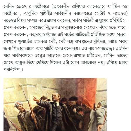
লেনিন ১৯১৭ র অক্টোবরে (তৎকালীন রাশিয়ার ক্যালেন্ডারে যা ছিল ২৫
অক্টোবর , আধুনিক পৃথিবীর সার্বজনীন ক্যালেন্ডারে সেটাই ৭ নভেম্বর)
নভেম্বর বিপ্লব সম্পন্ন করে প্রমাণ করলেন, মার্কস সত্যিই এ যুগের প্রমিথিউস।
প্রমাণ করলেন, সমাজের নিচুতলার মানুষগুলোও দেশের কর্ণধার হতে পারে।
প্রমাণ করলেন, কল্পনার স্বর্গরাজ্য এই মর্তের মাটিতেই প্রতিষ্ঠিত হওয়া সম্ভব।
যেখানে ক্ষুধার্তের হাহাকার নেই, নেই বস্ত্র বাসস্থানের দুশ্চিন্তা, আছে সবার
জন্য শিক্ষার আলো আর সুচিকিৎসার বন্দোবস্ত। এর নাম সমাজতন্ত্র। এতদিন
যারা মার্কসবাদকে তত্ত্বের আড়ালে ঢেকে রাখতে চাইতেন, লেনিন তাদের
চোখে আঙুল দিয়ে দেখিয়ে দিলেন এটা কোন আপ্তবাক্য নয়, এগিয়ে চলার
পথনির্দেশ ।