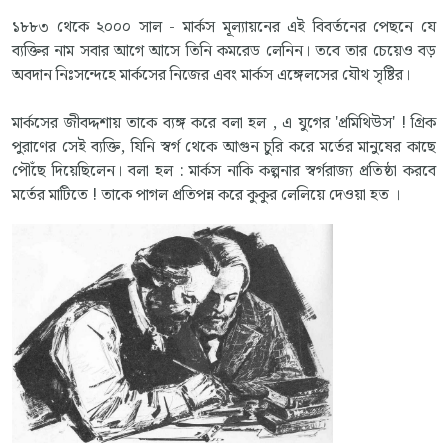
১৮৮৩ থেকে ২০০০ সাল - মার্কস মূল্যায়নের এই বিবর্তনের পেছনে যে
ব্যক্তির নাম সবার আগে আসে তিনি কমরেড লেনিন। তবে তার চেয়েও বড়
অবদান নিঃসন্দেহে মার্কসের নিজের এবং মার্কস এঙ্গেলসের যৌথ সৃষ্টির।
মার্কসের জীবদ্দশায় তাকে ব্যঙ্গ করে বলা হল , এ যুগের 'প্রমিথিউস' ! গ্রিক
পুরাণের সেই ব্যক্তি, যিনি স্বর্গ থেকে আগুন চুরি করে মর্তের মানুষের কাছে
পৌঁছে দিয়েছিলেন। বলা হল : মার্কস নাকি কল্পনার স্বর্গরাজ্য প্রতিষ্ঠা করবে
মর্তের মাটিতে ! তাকে পাগল প্রতিপন্ন করে কুকুর লেলিয়ে দেওয়া হত ।