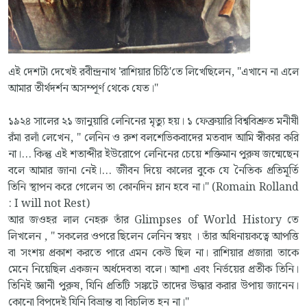
এই দেশটা দেখেই রবীন্দ্রনাথ 'রাশিয়ার চিঠি'তে লিখেছিলেন, "এখানে না এলে
আমার তীর্থদর্শন অসম্পূর্ণ থেকে যেত।"
১৯২৪ সালের ২১ জানুয়ারি লেনিনের মৃত্যু হয়। ১ ফেব্রুয়ারি বিশ্ববিশ্রুত মনীষী
রঁমা রলাঁ লেখেন, " লেনিন ও রুশ বলশেভিকবাদের মতবাদ আমি স্বীকার করি
না।... কিন্তু এই শতাব্দীর ইউরোপে লেনিনের চেয়ে শক্তিমান পুরুষ জন্মেছেন
বলে আমার জানা নেই।... জীবন দিয়ে কালের বুকে যে নৈতিক প্রতিমূর্তি
তিনি স্থাপন করে গেলেন তা কোনদিন ম্লান হবে না।" (Romain Rolland
: I will not Rest)
আর জওহর লাল নেহরু তাঁর Glimpses of World History তে
লিখলেন , " সকলের ওপরে ছিলেন লেনিন স্বয়ং । তাঁর অধিনায়কত্বে আপত্তি
বা সংশয় প্রকাশ করতে পারে এমন কেউ ছিল না। রাশিয়ার প্রজারা তাকে
মেনে নিয়েছিল একজন অর্ধদেবতা বলে। আশা এবং নির্ভয়ের প্রতীক তিনি।
তিনিই জ্ঞানী পুরুষ, যিনি প্রতিটি সঙ্কটে তাদের উদ্ধার করার উপায় জানেন।
কোনো বিপদেই যিনি বিভ্রান্ত বা বিচলিত হন না।"