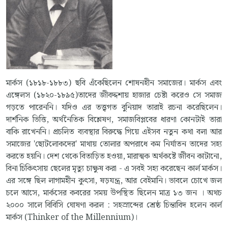
মার্কস (১৮১৮-১৮৮৩) ছবি এঁকেছিলেন শোষনহীন সমাজের। মার্কস এবং
এঙ্গেলস (১৮২০-১৮৯৫)তাদের জীবদ্দশায় হাজার চেষ্টা করেও সে সমাজ
গড়তে পারেননি। যদিও এর তত্ত্বগত বুনিয়াদ তারাই রচনা করেছিলেন।
দার্শনিক ভিত্তি, অর্থনৈতিক বিশ্লেষণ, সমাজবিপ্লবের ধারণা কোনটাই তারা
বাকি রাখেননি। প্রচলিত ব্যবস্থার বিরুদ্ধে গিয়ে এইসব নতুন কথা বলা আর
সমাজের 'ছোটলোকদের' মাথায় তোলার অপরাধে কম নির্যাতন তাদের সহ্য
করতে হয়নি। দেশ থেকে বিতাড়িত হওয়া, মারাত্মক অর্থকষ্টে জীবন কাটানো,
বিনা চিকিৎসায় ছেলের মৃত্যু চাক্ষুষ করা - এ সবই সহ্য করেছেন কার্ল মার্কস।
এর সঙ্গে ছিল লাগামহীন কুৎসা, ষড়যন্ত্র, আর বেইমানি। ভাবলে চোখে জল
চলে আসে, মার্কসের কবরের সময় উপস্থিত ছিলেন মাত্র ১৩ জন । অথচ
২০০০ সালে বিবিসি ঘোষণা করল : সহস্রাব্দের শ্রেষ্ঠ চিন্তাবিদ হলেন কার্ল
মার্কস (Thinker of the Millennium)।