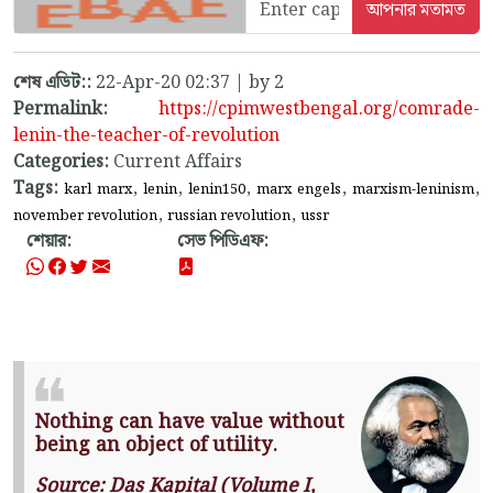
শেষ এডিট::
22-Apr-20 02:37 | by 2
Permalink:
https://cpimwestbengal.org/comrade-
lenin-the-teacher-of-revolution
Categories:
Current Affairs
Tags:
,
,
,
,
,
karl marx
lenin
lenin150
marx engels
marxism-leninism
,
,
november revolution
russian revolution
ussr
শেয়ার:
সেভ পিডিএফ:
Nothing can have value without
being an object of utility.
Source: Das Kapital (Volume I,