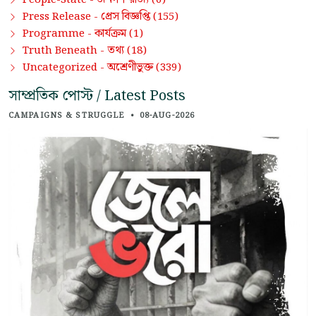
People-State -
(6)
প্রেস বিজ্ঞপ্তি
Press Release -
(155)
কার্যক্রম
Programme -
(1)
তথ্য
Truth Beneath -
(18)
অশ্রেণীভুক্ত
Uncategorized -
(339)
সাম্প্রতিক পোস্ট / Latest Posts
CAMPAIGNS & STRUGGLE
•
08-AUG-2026