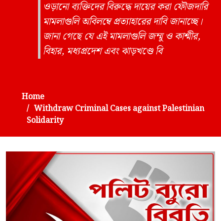
ওড়ানো ব্যক্তিদের বিরুদ্ধে দায়ের করা ফৌজদারি
মামলাগুলি অবিলম্বে প্রত্যাহারের দাবি জানাচ্ছে।
জানা গেছে যে এই মামলাগুলি জম্মু ও কাশ্মীর,
বিহার, মধ্যপ্রদেশ এবং ঝাড়খণ্ডে বি
Home
Withdraw Criminal Cases against Palestinian
Solidarity