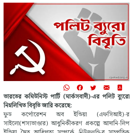
ভারতের কমিউনিস্ট পার্টি (মার্কসবাদী)-এর পলিট ব্যুরো
নিম্নলিখিত বিবৃতি জারি করেছে:
ফুড কর্পোরেশন অব ইন্ডিয়া (এফসিআই)-র
সাইলো(শস্যভাণ্ডার) আধুনিকীকরণ প্রকল্পে আদানি-লিপ
ইন্ডিয়া দ্বৈত আধিপত্য সম্পর্কে
নিউজলন্ড্রি
-র সাম্প্রতিক