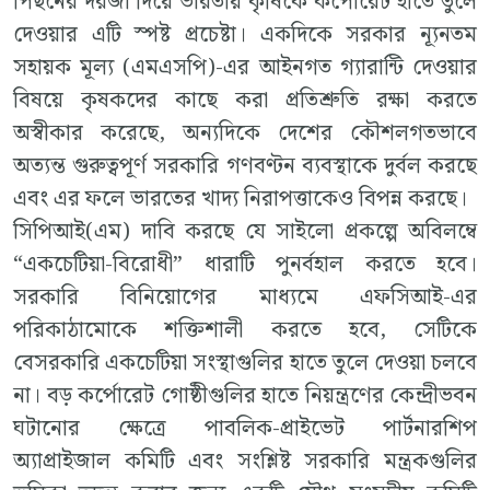
পিছনের দরজা দিয়ে ভারতীয় কৃষিকে কর্পোরেট হাতে তুলে
দেওয়ার এটি স্পষ্ট প্রচেষ্টা। একদিকে সরকার ন্যূনতম
সহায়ক মূল্য (এমএসপি)-এর আইনগত গ্যারান্টি দেওয়ার
বিষয়ে কৃষকদের কাছে করা প্রতিশ্রুতি রক্ষা করতে
অস্বীকার করেছে, অন্যদিকে দেশের কৌশলগতভাবে
অত্যন্ত গুরুত্বপূর্ণ সরকারি গণবণ্টন ব্যবস্থাকে দুর্বল করছে
এবং এর ফলে ভারতের খাদ্য নিরাপত্তাকেও বিপন্ন করছে।
সিপিআই(এম) দাবি করছে যে সাইলো প্রকল্পে অবিলম্বে
“একচেটিয়া-বিরোধী” ধারাটি পুনর্বহাল করতে হবে।
সরকারি বিনিয়োগের মাধ্যমে এফসিআই-এর
পরিকাঠামোকে শক্তিশালী করতে হবে, সেটিকে
বেসরকারি একচেটিয়া সংস্থাগুলির হাতে তুলে দেওয়া চলবে
না। বড় কর্পোরেট গোষ্ঠীগুলির হাতে নিয়ন্ত্রণের কেন্দ্রীভবন
ঘটানোর ক্ষেত্রে পাবলিক-প্রাইভেট পার্টনারশিপ
অ্যাপ্রাইজাল কমিটি এবং সংশ্লিষ্ট সরকারি মন্ত্রকগুলির