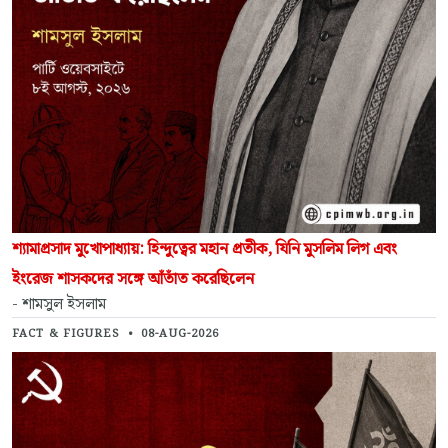
শ্যামাপ্রসাদ মুখোপাধ্যায়: হিন্দুত্বের মহান প্রতীক, যিনি মুসলিম লিগ এবং
ইংরেজ শাসকদের সঙ্গে আঁতাঁত করেছিলেন
- শামসুল ইসলাম
FACT & FIGURES
•
08-AUG-2026