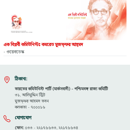
এক বিপ্লবী কমিউনিস্টঃ কমরেড মুজফ্‌ফর আহ্‌মদ
- ওয়েবডেস্ক
ঠিকানা:
ভারতের কমিউনিস্ট পার্টি (মার্কসবাদী) - পশ্চিমবঙ্গ রাজ্য কমিটিি
৩১, আলিমুদ্দিন স্ট্রিট
মুজফ্ফ‌র আহমদ ভবন
কলকাতা - ৭০০০১৬
যোগাযোগ
ফোন:
০৩৩ - ২২১৭৬৬৩৩, ২২১৭৬৬৩৪