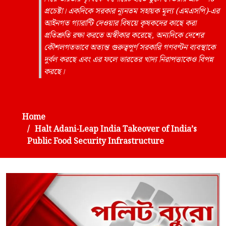
প্রচেষ্টা। একদিকে সরকার ন্যূনতম সহায়ক মূল্য (এমএসপি)-এর
আইনগত গ্যারান্টি দেওয়ার বিষয়ে কৃষকদের কাছে করা
প্রতিশ্রুতি রক্ষা করতে অস্বীকার করেছে, অন্যদিকে দেশের
কৌশলগতভাবে অত্যন্ত গুরুত্বপূর্ণ সরকারি গণবণ্টন ব্যবস্থাকে
দুর্বল করছে এবং এর ফলে ভারতের খাদ্য নিরাপত্তাকেও বিপন্ন
করছে।
Home
Halt Adani-Leap India Takeover of India’s
Public Food Security Infrastructure