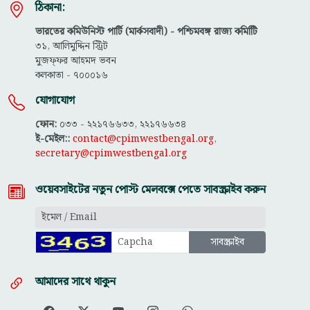
ঠিকানা:
ভারতের কমিউনিস্ট পার্টি (মার্কসবাদী) - পশ্চিমবঙ্গ রাজ্য কমিটিি
৩১, আলিমুদ্দিন স্ট্রিট
মুজফ্ফ‌র আহমদ ভবন
কলকাতা - ৭০০০১৬
যোগাযোগ
ফোন:
০৩৩ - ২২১৭৬৬৩৩, ২২১৭৬৬৩৪
ই-মেইল::
contact@cpimwestbengal.org
,
secretary@cpimwestbengal.org
ওয়েবসাইটের নতুন পোস্ট মেলবক্সে পেতে সাবস্ক্রাইব করুন
আমাদের সাথে থাকুন