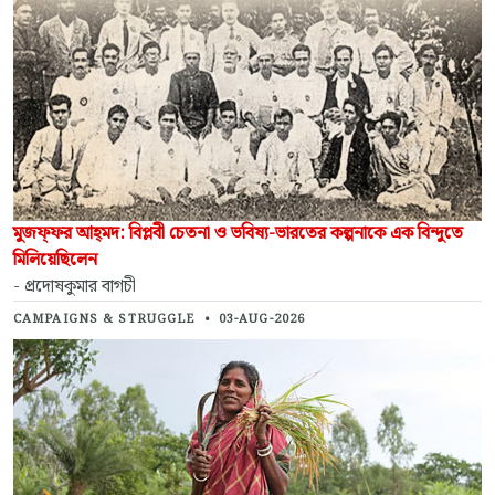
মুজফ্‌ফর আহ্‌মদ: বিপ্লবী চেতনা ও ভবিষ্য-ভারতের কল্পনাকে এক বিন্দুতে
মিলিয়েছিলেন
- প্রদোষকুমার বাগচী
CAMPAIGNS & STRUGGLE
•
03-AUG-2026