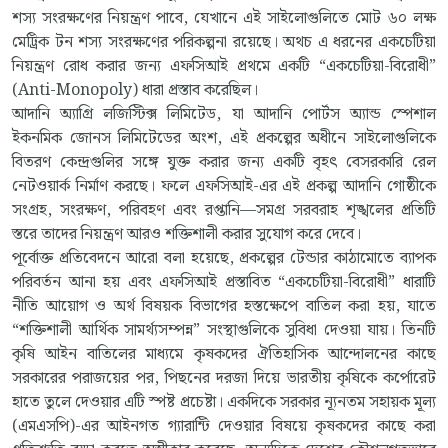
শস্য সংরক্ষণের নিয়ন্ত্রণ পাবে, যেখানে এই সাইলোগুলিতে মোট ৬০ লক্ষ
মেট্রিক টন শস্য সংরক্ষণের পরিকল্পনা রয়েছে। অথচ এ ধরনের একচেটিয়া
নিয়ন্ত্রণ রোধ করার জন্য এফসিআই প্রথমে একটি “একচেটিয়া-বিরোধী”
(Anti-Monopoly) ধারা প্রস্তাব করেছিল।
আদানি অ্যাগ্রি লজিস্টিক্স লিমিটেড, যা আদানি পোর্টস অ্যান্ড স্পেশাল
ইকনমিক জোনস লিমিটেডের অংশ, এই প্রকল্পের অধীনে সাইলোগুলিকে
বিতরণ কেন্দ্রগুলির সঙ্গে যুক্ত করার জন্য একটি বৃহৎ বেসরকারি রেল
নেটওয়ার্ক নির্মাণ করছে। ফলে এফসিআই-এর এই প্রকল্প আদানি গোষ্ঠীকে
সংগ্রহ, সংরক্ষণ, পরিবহণ এবং রপ্তানি—সমগ্র সরবরাহ শৃঙ্খলের প্রতিটি
স্তরে তাদের নিয়ন্ত্রণ আরও শক্তিশালী করার সুযোগ করে দেবে।
পূর্বোক্ত প্রতিবেদনে আরো বলা হয়েছে, প্রকল্পের টেন্ডার কাঠামোতে ব্যাপক
পরিবর্তন আনা হয় এবং এফসিআই প্রস্তাবিত “একচেটিয়া-বিরোধী” ধারাটি
নীতি আয়োগ ও অর্থ বিষয়ক বিভাগের হস্তক্ষেপে বাতিল করা হয়, যাতে
“শক্তিশালী আর্থিক সামর্থ্যসম্পন্ন” সংস্থাগুলিকে সুবিধা দেওয়া যায়। তিনটি
কৃষি আইন বাতিলের মাধ্যমে কৃষকদের ঐতিহাসিক আন্দোলনের কাছে
সরকারের পরাজয়ের পর, পিছনের দরজা দিয়ে ভারতীয় কৃষিকে কর্পোরেট
হাতে তুলে দেওয়ার এটি স্পষ্ট প্রচেষ্টা। একদিকে সরকার ন্যূনতম সহায়ক মূল্য
(এমএসপি)-এর আইনগত গ্যারান্টি দেওয়ার বিষয়ে কৃষকদের কাছে করা