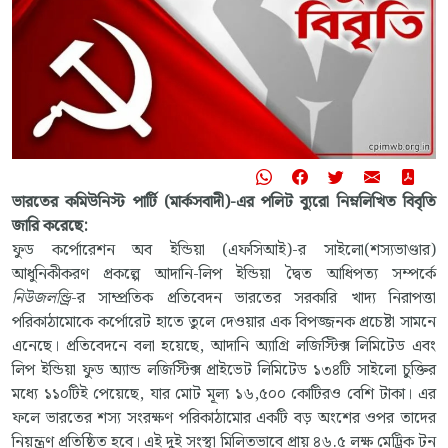
ভারতের কমিউনিস্ট পার্টি (মার্কসবাদী)-এর পলিট ব্যুরো নিম্নলিখিত বিবৃতি
জারি করেছে:
ফুড কর্পোরেশন অব ইন্ডিয়া (এফসিআই)-র সাইলো(শস্যভাণ্ডার)
আধুনিকীকরণ প্রকল্পে আদানি-লিপ ইন্ডিয়া দ্বৈত আধিপত্য সম্পর্কে
নিউজলন্ড্রি
-র সাম্প্রতিক প্রতিবেদন ভারতের সরকারি খাদ্য নিরাপত্তা
পরিকাঠামোকে কর্পোরেট হাতে তুলে দেওয়ার এক বিপজ্জনক প্রচেষ্টা সামনে
এনেছে। প্রতিবেদনে বলা হয়েছে, আদানি অ্যাগ্রি লজিস্টিক্স লিমিটেড এবং
লিপ ইন্ডিয়া ফুড অ্যান্ড লজিস্টিক্স প্রাইভেট লিমিটেড ১৩৪টি সাইলো চুক্তির
মধ্যে ১১০টিই পেয়েছে, যার মোট মূল্য ১৬,৫০০ কোটিরও বেশি টাকা। এর
ফলে ভারতের শস্য সংরক্ষণ পরিকাঠামোর একটি বড় অংশের ওপর তাদের
নিয়ন্ত্রণ প্রতিষ্ঠিত হবে। এই দুই সংস্থা মিলিতভাবে প্রায় ৪৬.৫ লক্ষ মেট্রিক টন