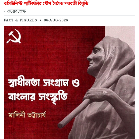
কমিউনিস্ট পার্টিগুলির যৌথ বৈঠক পরবর্তী বিবৃতি
- ওয়েবডেস্ক
FACT & FIGURES
•
06-AUG-2026