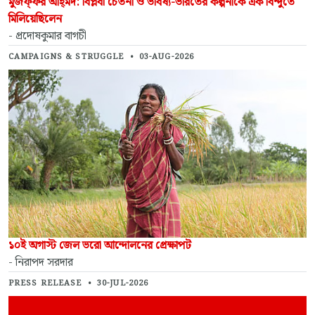
মুজফ্‌ফর আহ্‌মদ: বিপ্লবী চেতনা ও ভবিষ্য-ভারতের কল্পনাকে এক বিন্দুতে
মিলিয়েছিলেন
- প্রদোষকুমার বাগচী
CAMPAIGNS & STRUGGLE
•
03-AUG-2026
১০ই অগাস্ট জেল ভরো আন্দোলনের প্রেক্ষাপট
- নিরাপদ সরদার
PRESS RELEASE
•
30-JUL-2026