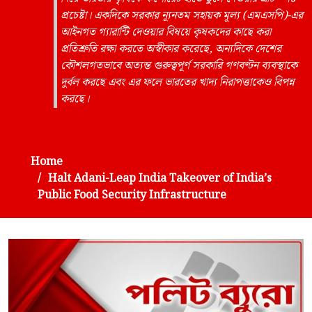
প্রচেষ্টা। একদিকে সরকার ন্যূনতম সহায়ক মূল্য (এমএসপি)-এর
আইনগত গ্যারান্টি দেওয়ার বিষয়ে কৃষকদের কাছে করা
প্রতিশ্রুতি রক্ষা করতে অস্বীকার করেছে, অন্যদিকে দেশের
কৌশলগতভাবে অত্যন্ত গুরুত্বপূর্ণ সরকারি গণবণ্টন ব্যবস্থাকে
দুর্বল করছে এবং এর ফলে ভারতের খাদ্য নিরাপত্তাকেও বিপন্ন
করছে।
Home
Halt Adani-Leap India Takeover of India’s
Public Food Security Infrastructure