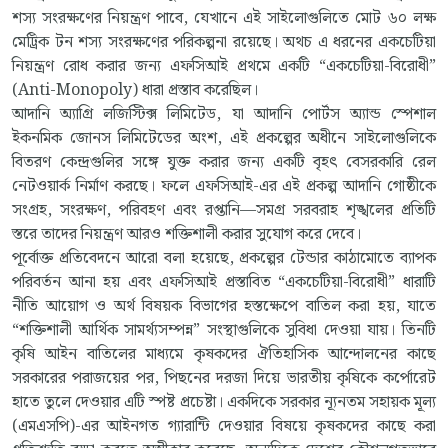
শস্য সংরক্ষণের নিয়ন্ত্রণ পাবে, যেখানে এই সাইলোগুলিতে মোট ৬০ লক্ষ
মেট্রিক টন শস্য সংরক্ষণের পরিকল্পনা রয়েছে। অথচ এ ধরনের একচেটিয়া
নিয়ন্ত্রণ রোধ করার জন্য এফসিআই প্রথমে একটি “একচেটিয়া-বিরোধী”
(Anti-Monopoly) ধারা প্রস্তাব করেছিল।
আদানি অ্যাগ্রি লজিস্টিক্স লিমিটেড, যা আদানি পোর্টস অ্যান্ড স্পেশাল
ইকনমিক জোনস লিমিটেডের অংশ, এই প্রকল্পের অধীনে সাইলোগুলিকে
বিতরণ কেন্দ্রগুলির সঙ্গে যুক্ত করার জন্য একটি বৃহৎ বেসরকারি রেল
নেটওয়ার্ক নির্মাণ করছে। ফলে এফসিআই-এর এই প্রকল্প আদানি গোষ্ঠীকে
সংগ্রহ, সংরক্ষণ, পরিবহণ এবং রপ্তানি—সমগ্র সরবরাহ শৃঙ্খলের প্রতিটি
স্তরে তাদের নিয়ন্ত্রণ আরও শক্তিশালী করার সুযোগ করে দেবে।
পূর্বোক্ত প্রতিবেদনে আরো বলা হয়েছে, প্রকল্পের টেন্ডার কাঠামোতে ব্যাপক
পরিবর্তন আনা হয় এবং এফসিআই প্রস্তাবিত “একচেটিয়া-বিরোধী” ধারাটি
নীতি আয়োগ ও অর্থ বিষয়ক বিভাগের হস্তক্ষেপে বাতিল করা হয়, যাতে
“শক্তিশালী আর্থিক সামর্থ্যসম্পন্ন” সংস্থাগুলিকে সুবিধা দেওয়া যায়। তিনটি
কৃষি আইন বাতিলের মাধ্যমে কৃষকদের ঐতিহাসিক আন্দোলনের কাছে
সরকারের পরাজয়ের পর, পিছনের দরজা দিয়ে ভারতীয় কৃষিকে কর্পোরেট
হাতে তুলে দেওয়ার এটি স্পষ্ট প্রচেষ্টা। একদিকে সরকার ন্যূনতম সহায়ক মূল্য
(এমএসপি)-এর আইনগত গ্যারান্টি দেওয়ার বিষয়ে কৃষকদের কাছে করা