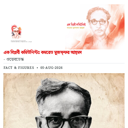
এক বিপ্লবী কমিউনিস্টঃ কমরেড মুজফ্‌ফর আহ্‌মদ
- ওয়েবডেস্ক
FACT & FIGURES
•
05-AUG-2026