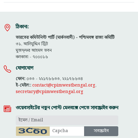
ঠিকানা:
ভারতের কমিউনিস্ট পার্টি (মার্কসবাদী) - পশ্চিমবঙ্গ রাজ্য কমিটিি
৩১, আলিমুদ্দিন স্ট্রিট
মুজফ্ফ‌র আহমদ ভবন
কলকাতা - ৭০০০১৬
যোগাযোগ
ফোন:
০৩৩ - ২২১৭৬৬৩৩, ২২১৭৬৬৩৪
ই-মেইল::
contact@cpimwestbengal.org
,
secretary@cpimwestbengal.org
ওয়েবসাইটের নতুন পোস্ট মেলবক্সে পেতে সাবস্ক্রাইব করুন