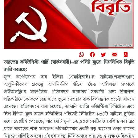
ভারতের কমিউনিস্ট পার্টি (মার্কসবাদী)-এর পলিট ব্যুরো নিম্নলিখিত বিবৃতি
জারি করেছে:
ফুড কর্পোরেশন অব ইন্ডিয়া (এফসিআই)-র সাইলো(শস্যভাণ্ডার)
আধুনিকীকরণ প্রকল্পে আদানি-লিপ ইন্ডিয়া দ্বৈত আধিপত্য সম্পর্কে
নিউজলন্ড্রি
-র সাম্প্রতিক প্রতিবেদন ভারতের সরকারি খাদ্য নিরাপত্তা
পরিকাঠামোকে কর্পোরেট হাতে তুলে দেওয়ার এক বিপজ্জনক প্রচেষ্টা সামনে
এনেছে। প্রতিবেদনে বলা হয়েছে, আদানি অ্যাগ্রি লজিস্টিক্স লিমিটেড এবং
লিপ ইন্ডিয়া ফুড অ্যান্ড লজিস্টিক্স প্রাইভেট লিমিটেড ১৩৪টি সাইলো চুক্তির
মধ্যে ১১০টিই পেয়েছে, যার মোট মূল্য ১৬,৫০০ কোটিরও বেশি টাকা। এর
ফলে ভারতের শস্য সংরক্ষণ পরিকাঠামোর একটি বড় অংশের ওপর তাদের
নিয়ন্ত্রণ প্রতিষ্ঠিত হবে। এই দুই সংস্থা মিলিতভাবে প্রায় ৪৬.৫ লক্ষ মেট্রিক টন