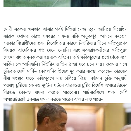
মোদী সরকার ক্ষমতার আসার পরই মিডিয়া লেজ তুলে জানিয়ে দিয়েছিল
ব্যারাক ওবামার ভারত সফরের সাফল্য নাকি অভূতপূর্ব। আসলে কংগ্রেস
সরকার বিরোধী’দের প্রবল বিরোধিতার কারণে নিউক্লিয়ার ডিলে ক্ষতিপূরণের
বিষয়ক আমেরিকার শর্ত মেনে নেয়নি। বরং সরবরাহকারীদের ক্ষতিপূরণ
দেওয়া বাধ্যতামূলক করা হয় এক আইনে। তাই ক্ষতিপূরণের প্রশ্নে বেঁকে বসে
মার্কিন কোম্পানিগুলি। নিউক্লিয়ার ডিল ঠাণ্ডা ঘরে চলে যায়। ওবামার সঙ্গে
চুক্তিতে মোদী মার্কিন কোম্পানির উদ্বেগ দূর করার ব্যবস্থা করেছেন ভারতের
বীমা সংস্থার ঘাড়ে ক্ষতিপূরণে দায় চাপিয়ে দিয়ে। বর্তমান চুক্তি অনুযায়ী
পরমাণু চুল্লিতে কোনও দুর্ঘটনা ঘটলে আক্রান্তরা চুল্লির বিদেশি অপারেটরদের
বিরুদ্ধে কোনও মামলা করতে পারবেনা। পার্টনারশিপে থাকা দেশি
অপারেটররাই একমাত্র মামলা করতে পারেন আবার নাও পারেন।