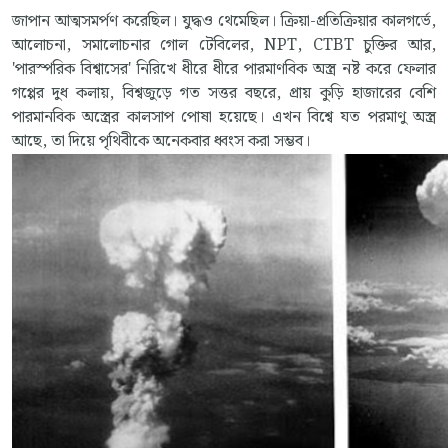
জাপান আত্মসমর্পণ করেছিল। যুদ্ধও থেমেছিল। ক্রিয়া-প্রতিক্রিয়ার কালগর্ভে,
আলোচনা, সমালোচনার গোল টেবিলের, NPT, CTBT চুক্তির আর,
'পারস্পরিক বিশ্বাসের' নিরিখে ধীরে ধীরে পারমাণবিক অস্ত্র নষ্ট করে ফেলার
গপ্পের দুধ কলায়, বিশ্বজুড়ে গত সত্তর বছরে, প্রায় কুড়ি হাজারের বেশি
পারমানবিক অস্ত্রের কালসাপ পোষা হয়েছে। এখন বিশ্বে যত পরমাণু অস্ত্র
আছে, তা দিয়ে পৃথিবীকে অনেকবার ধ্বংস করা সম্ভব।