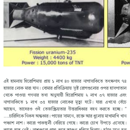
এই হামলায় হিরোশিমায় প্রায় ১ লাখ ৪০ হাজার নাগাসাকিতে তৎক্ষণাৎ ৭৪
হাজার লোক মারা যান। বোমার প্রতিক্রিয়ায় সৃষ্ট রোগগুলোর ওপর হাসপাতাল
থেকে পাওয়া গণনার তথ্য অনুযায়ী হিরোশিমায় ২ লাখ ৩৭ হাজার এবং
নাগাসাকিতে ১ লাখ ৩৫ হাজার লোকের মৃত্যু ঘটে। যারা এখনো বেঁচে
আছেন, তাদেরও ওই তেজস্ক্রিয়তার উত্তরাধিকার বহন করতে হচ্ছে। "
....চারিদিকে নিকষ অন্ধকার। পায়ের সামনে, রক্তে আর ধুলোয় মাখামাখি খান
পঞ্চাশ লাশ। কারো পাকস্থলী বেরিয়ে গেছে। কারো চোখ উপড়ে এসেছে।