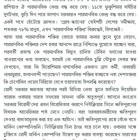
রাশিয়াও ঐ পারমানবিক কেন্দ্র বন্ধ করে দেয়। ১১তে ফুকুশিমার দাইচির
দুর্ঘটনার, কুড়ি দিন পরে জাপান সরকারও পারমানবিক কেন্দ্র বন্ধ করে দেয়।
একই পথে হেঁটেছে ফ্রান্সও। 'গ্লোব-স্ক্যানের' তেইশটি দেশের সমীক্ষায়,
শতকরা ৭৮% মানুষ, এখন ‘পারমাণবিক শক্তির’ বিরুদ্ধেই, বিপক্ষেই।
আজ যারা পারমাণবিক শক্তির জোরে জামার কলার তুলে ঘুরে বেড়ান,
পারমাণবিক শক্তিধর দেশ হবার আনন্দে রাত্রে নিশ্চিন্তে ঘুমোতে যাচ্ছেন যারা,
পরবর্তী প্রজন্ম কে পারমানবিক বিদ্যুৎ চালিত টেবিল ফ্যানের হাওয়া
খাওয়ানোর কথা ভাবছেন, জামাই কে পারমাণবিক চুল্লি যৌতুক দেবার স্বপ্ন
দেখছেন, তারা কি হিরোশিমার-নাগাসাকির একজন ত্রাণ কর্মী, নাকারচি
নাকামুরার, জবানবন্দী পড়েছেন? পারমাণবিক শক্তির হুজ্জতে নব্য দেশভক্তরা
কি চের্ণোবিল ওয়েব সিরিজে দেখে ভয়াভয়তা উপলব্ধি করেছেন?
মোদী সরকার ক্ষমতার আসার পরই মিডিয়া লেজ তুলে জানিয়ে দিয়েছিল
ব্যারাক ওবামার ভারত সফরের সাফল্য নাকি অভূতপূর্ব। আসলে কংগ্রেস
সরকার বিরোধী’দের প্রবল বিরোধিতার কারণে নিউক্লিয়ার ডিলে ক্ষতিপূরণের
বিষয়ক আমেরিকার শর্ত মেনে নেয়নি। বরং সরবরাহকারীদের ক্ষতিপূরণ
দেওয়া বাধ্যতামূলক করা হয় এক আইনে। তাই ক্ষতিপূরণের প্রশ্নে বেঁকে বসে
মার্কিন কোম্পানিগুলি। নিউক্লিয়ার ডিল ঠাণ্ডা ঘরে চলে যায়। ওবামার সঙ্গে
চুক্তিতে মোদী মার্কিন কোম্পানির উদ্বেগ দূর করার ব্যবস্থা করেছেন ভারতের