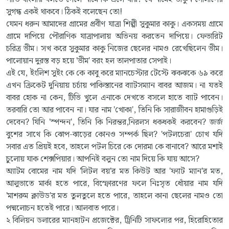
সুগন্ধ একই থাকবে। ঠিকই বলেছেন তো!
যেমন ধরুন আমাদের গ্রামের প্রবীণ যাত্রা শিল্পী সুকুমার কাকু। একসময় গ্রামে
গ্রামে দাপিয়ে পৌরাণিক যাত্রাপালায় অভিনয় করতেন দাপিয়ে। ফেভারিট
চরিত্র ভীম। সখ করে সুকুমার কাকু নিজের ছেলের নামও রেখেছিলেন ভীম।
পালোয়ান দুরস্ত বড় হয়ে 'ভীম' বরং হল তালপাতার সেপাই।
এই যে, ইংলিশ সুইং কে কে কাবু করে ম্যানচেস্টার টেস্টে ঝকঝকে ৬৯ করে
এখন ক্রিকেট দুনিয়ায় চর্চায় পাকিস্তানের ব্যাটসম্যান বাবর আজম। না যতই
বাবর হোক না কেন, টিভি খুলে এনাকে দেখতে বসলে হাতে ব্যাট পাবেন।
তরবারি তো আর পাবেন না। যার নাম 'খোকা', তিনি কি সারাজীবন হামাগুড়িই
দেবেন? যিনি 'স্পন্দন', তিনি কি নিরন্তর,নিরলস ধকধকই করবেন? জর্জ
বুশের সাথে কি ঝোপ-ঝাড়ের কোনও সম্পর্ক ছিল? 'পটলচেরা' চোখ যদি
সবার এত প্রিয়ই হবে, তাহলে পটল চিরে কে দোরমা কে বানাবে? আরে মশাই
চুলোয় যাক শেক্সপিয়ার। আপনিই বলুন তো নাম দিয়ে কি যায় আসে?
অ্যাটম বোমের নাম যদি 'লিটল বয়'র মত কিউট আর 'ফ্যাট ম্যান'র মত,
আলুভাতে মার্কা হতে পারে, বিস্ফোরণের ফলে নিঃসৃত ধোঁয়ার নাম যদি
'মাশরুম ক্লাউড'র মত তুলতুলে হতে পারে, তাহলে কানা ছেলের নামও তো
পদ্মলোচন হতেই পারে। আলবাত পারে।
২ বিলিয়ন ডলারের ম্যানহাটন প্রজেক্টের, ট্রিনিটি সাফল্যের পর, হিরোহিতোর