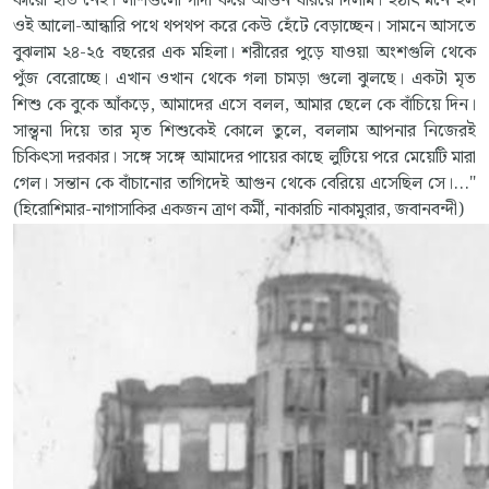
কারো হাত নেই। লাশগুলো গাদা করে আগুন ধরিয়ে দিলাম। হঠাৎ মনে হল
ওই আলো-আন্ধারি পথে থপথপ করে কেউ হেঁটে বেড়াচ্ছেন। সামনে আসতে
বুঝলাম ২৪-২৫ বছরের এক মহিলা। শরীরের পুড়ে যাওয়া অংশগুলি থেকে
পুঁজ বেরোচ্ছে। এখান ওখান থেকে গলা চামড়া গুলো ঝুলছে। একটা মৃত
শিশু কে বুকে আঁকড়ে, আমাদের এসে বলল, আমার ছেলে কে বাঁচিয়ে দিন।
সান্ত্বনা দিয়ে তার মৃত শিশুকেই কোলে তুলে, বললাম আপনার নিজেরই
চিকিৎসা দরকার। সঙ্গে সঙ্গে আমাদের পায়ের কাছে লুটিয়ে পরে মেয়েটি মারা
গেল। সন্তান কে বাঁচানোর তাগিদেই আগুন থেকে বেরিয়ে এসেছিল সে।..."
(হিরোশিমার-নাগাসাকির একজন ত্রাণ কর্মী, নাকারচি নাকামুরার, জবানবন্দী)