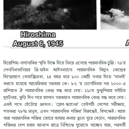
হিরোশিমা-নাগাসাকির স্মৃতি উস্কে দিয়ে ফিরে এসেছে পারমানবিক চুল্লি। ৭৯'র
পেনসিলভানিয়ার থ্রি-মাইল আইসল্যান্ডে পারমানবিক বিদ্যুৎ কেন্দ্রের
বিস্ফোরণে তেজস্ক্রিয়তা, ১৪ বছর ধরে ১০০ কোটি ডলার দিয়ে 'সাফাই'
করতে হয়েছে আমেরিকার সরকার কে। ৮৬ 'র চের্ণোবিলর পর ২০০০-এ
রাশিয়াও ঐ পারমানবিক কেন্দ্র বন্ধ করে দেয়। ১১তে ফুকুশিমার দাইচির
দুর্ঘটনার, কুড়ি দিন পরে জাপান সরকারও পারমানবিক কেন্দ্র বন্ধ করে দেয়।
একই পথে হেঁটেছে ফ্রান্সও। 'গ্লোব-স্ক্যানের' তেইশটি দেশের সমীক্ষায়,
শতকরা ৭৮% মানুষ, এখন ‘পারমাণবিক শক্তির’ বিরুদ্ধেই, বিপক্ষেই। আজ
যারা পারমাণবিক শক্তির জোরে জামার কলার তুলে ঘুরে বেড়ান, পারমাণবিক
শক্তিধর দেশ হবার আনন্দে রাত্রে নিশ্চিন্তে ঘুমোতে যাচ্ছেন যারা, পরবর্তী