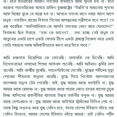
না। হলে হিটলারের জার্মানি সভ্যতার ইতিহাসে আজ ঘৃণিত হত না। হলে
করোনা প্যান্ডেমিকের আবহে মার্কিন যুক্তরাষ্ট্রের “উন্নতি”র অন্তঃসার শূন্যতা
আজ বিশ্বের বুকে বে-আব্রু হত না। আসলে সভ্যতা মানে সবার আগে আগে
মানুষ। সত্যজিৎ রায়ের বিখ্যাত সিনেমা আগন্তুকের পৃথ্বীশকে মনে পড়ে? সে
প্রশ্ন করেছিল ‘‘ক্যানিবালিজম-কে আপনি সভ্যতার কোন স্তরে ফেলবেন?’’
তির্যকতা ছিল উত্তরে: ‘‘সভ্য কে জানেন?... সভ্য হচ্ছে সেই মানুষ যে
আঙুলের একটা চাপে একটা বোতাম টিপে একটা ব্রহ্মাস্ত্র নিক্ষেপ করে একটা
গোটা শহরকে সমস্ত অধিবাসীসমেত ধ্বংস করে দিতে পারে।’’
আমি রক্তস্নাত হিরোশিমা কে জেনেছি। নাগাসাকি কে চিনেছি। আমি
ভিয়েতনামের নাপামের শিশুর আর্তনাদ শুনেছি। আমি আইলান কুর্দির লাশ
গুনেছি। আমি কাশ্মীর বুঝেছি, প্যালেস্টাইনের দেখেছি। যুদ্ধের শহীদের মৃত্যু
শোকের শীতলতা অনুভব করেছি। যুদ্ধে গিয়ে নিখোঁজ আপনজনের
অপেক্ষার যন্ত্রণা টের পেয়েছি। তাই, যুদ্ধ আমার কাছে ফ্যান্টাসি না। যুদ্ধ
আমার কাছে রোমাঞ্চ না। যুদ্ধ আমার কাছে পাড়ার মোড়ে চায়ের কাপের চুমুক
কিম্বা আপিসের রাজনীতির আড্ডার উদ্ধত তর্জনীর বন্দুক না। যুদ্ধ আমার
কাছে দেশপ্রেমও না। যুদ্ধ আমার কাছে কাউন্টার স্ট্রাইকের ভিডিও গেম না।
সমস্ত কিছু লণ্ডভণ্ড করে যুদ্ধ যেদিন হবে, ওঁদের দেশের ইতিহাস বইয়ে ওরা
সেদিন জিতবে, আমার দেশের ইতিহাস বইয়ে আমরা। তাই সেদিন শহীদ