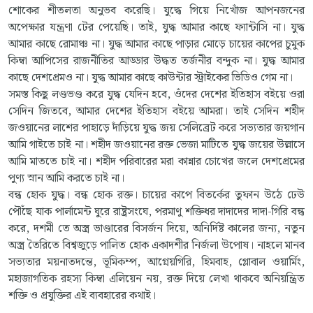
শোকের শীতলতা অনুভব করেছি। যুদ্ধে গিয়ে নিখোঁজ আপনজনের
অপেক্ষার যন্ত্রণা টের পেয়েছি। তাই, যুদ্ধ আমার কাছে ফ্যান্টাসি না। যুদ্ধ
আমার কাছে রোমাঞ্চ না। যুদ্ধ আমার কাছে পাড়ার মোড়ে চায়ের কাপের চুমুক
কিম্বা আপিসের রাজনীতির আড্ডার উদ্ধত তর্জনীর বন্দুক না। যুদ্ধ আমার
কাছে দেশপ্রেমও না। যুদ্ধ আমার কাছে কাউন্টার স্ট্রাইকের ভিডিও গেম না।
সমস্ত কিছু লণ্ডভণ্ড করে যুদ্ধ যেদিন হবে, ওঁদের দেশের ইতিহাস বইয়ে ওরা
সেদিন জিতবে, আমার দেশের ইতিহাস বইয়ে আমরা। তাই সেদিন শহীদ
জওয়ানের লাশের পাহাড়ে দাঁড়িয়ে যুদ্ধ জয় সেলিব্রেট করে সভ্যতার জয়গান
আমি গাইতে চাই না। শহীদ জওয়ানের রক্ত ভেজা মাটিতে যুদ্ধ জয়ের উল্লাসে
আমি মাততে চাই না। শহীদ পরিবারের মরা কান্নার চোখের জলে দেশপ্রেমের
পুণ্য স্নান আমি করতে চাই না।
বন্ধ হোক যুদ্ধ। বন্ধ হোক রক্ত। চায়ের কাপে বিতর্কের তুফান উঠে ঢেউ
পৌঁছে যাক পার্লামেন্ট ঘুরে রাষ্ট্রসংঘে, পরমাণু শক্তিধর দাদাদের দাদা-গিরি বন্ধ
করে, দশমী তে অস্ত্র ভাণ্ডারের বিসর্জন দিয়ে, অনির্দিষ্ট কালের জন্য, নতুন
অস্ত্র তৈরিতে বিশ্বজুড়ে পালিত হোক একাদশীর নির্জলা উপোষ। নাহলে মানব
সভ্যতার ময়নাতদন্তে, ভূমিকম্প, আগ্নেয়গিরি, হিমবাহ, গ্লোবাল ওয়ার্মিং,
মহাজাগতিক রহস্য কিম্বা এলিয়েন নয়, রক্ত দিয়ে লেখা থাকবে অনিয়ন্ত্রিত
শক্তি ও প্রযুক্তির এই ব্যবহারের কথাই।