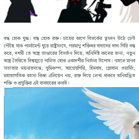
বন্ধ হোক যুদ্ধ। বন্ধ হোক রক্ত। চায়ের কাপে বিতর্কের তুফান উঠে ঢেউ
পৌঁছে যাক পার্লামেন্ট ঘুরে রাষ্ট্রসংঘে, পরমাণু শক্তিধর দাদাদের দাদা-গিরি বন্ধ
করে, দশমী তে অস্ত্র ভাণ্ডারের বিসর্জন দিয়ে, অনির্দিষ্ট কালের জন্য, নতুন
অস্ত্র তৈরিতে বিশ্বজুড়ে পালিত হোক একাদশীর নির্জলা উপোষ। নাহলে মানব
সভ্যতার ময়নাতদন্তে, ভূমিকম্প, আগ্নেয়গিরি, হিমবাহ, গ্লোবাল ওয়ার্মিং,
মহাজাগতিক রহস্য কিম্বা এলিয়েন নয়, রক্ত দিয়ে লেখা থাকবে অনিয়ন্ত্রিত
শক্তি ও প্রযুক্তির এই ব্যবহারের কথাই।