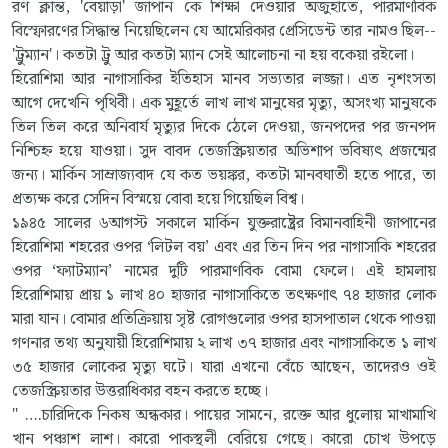
রণ ক্লান্ত, 'বেয়াড়া' জাপান কে শিক্ষা দেওয়ার অজুহাতে, পারমাণবিক
বিস্ফোরণের সিদ্ধান্ত নিয়েছিলেন যে আমেরিকার প্রেসিডেন্ট তার নামও ছিল--
'ট্রুম্যান'। কতটা ট্রু আর কতটা ম্যান সেই আলোচনা না হয় বকেয়া রইলো।
হিরোশিমা আর নাগাসাকির ইতিহাস মানব সভ্যতার লজ্জা। এত নৃশংসতা
আগে দেখেনি পৃথিবী। এক মুহূর্তে লাখ লাখ মানুষের মৃত্যু, অসংখ্য মানুষকে
তিল তিল করে অনিবার্য মৃত্যুর দিকে ঠেলে দেওয়া, জনপদের পর জনপদ
নিশ্চিহ্ন হয়ে যাওয়া। সুদ বাবদ তেজস্ক্রিয়তার অভিশাপ ভবিষ্যৎ প্রজন্মের
জন্য। মার্কিন সাম্রাজ্যবাদ যে কত ভয়ঙ্কর, কতটা মানবঘাতী হতে পারে, তা
প্রত্যক্ষ করে সেদিন বিস্ময়ে বোবা হয়ে গিয়েছিল বিশ্ব।
১৯৪৫ সালের ৬আগস্ট সকালে মার্কিন যুক্তরাষ্ট্রের বিমানবাহিনী জাপানের
হিরোশিমা শহরের ওপর ‘লিটল বয়’ এবং এর তিন দিন পর নাগাসাকি শহরের
ওপর ‘ফ্যাটম্যান’ নামের দুটি পারমাণবিক বোমা ফেলে। এই হামলায়
হিরোশিমায় প্রায় ১ লাখ ৪০ হাজার নাগাসাকিতে তৎক্ষণাৎ ৭৪ হাজার লোক
মারা যান। বোমার প্রতিক্রিয়ায় সৃষ্ট রোগগুলোর ওপর হাসপাতাল থেকে পাওয়া
গণনার তথ্য অনুযায়ী হিরোশিমায় ২ লাখ ৩৭ হাজার এবং নাগাসাকিতে ১ লাখ
৩৫ হাজার লোকের মৃত্যু ঘটে। যারা এখনো বেঁচে আছেন, তাদেরও ওই
তেজস্ক্রিয়তার উত্তরাধিকার বহন করতে হচ্ছে।
" ….চারিদিকে নিকষ অন্ধকার। পায়ের সামনে, রক্তে আর ধুলোয় মাখামাখি
খান পঞ্চাশ লাশ। কারো পাকস্থলী বেরিয়ে গেছে। কারো চোখ উপড়ে