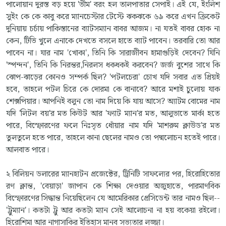
পালোয়ান দুরস্ত বড় হয়ে 'ভীম' বরং হল তালপাতার সেপাই। এই যে, ইংলিশ
সুইং কে কে কাবু করে ম্যানচেস্টার টেস্টে ঝকঝকে ৬৯ করে এখন ক্রিকেট
দুনিয়ায় চর্চায় পাকিস্তানের ব্যাটসম্যান বাবর আজম। না যতই বাবর হোক না
কেন, টিভি খুলে এনাকে দেখতে বসলে হাতে ব্যাট পাবেন। তরবারি তো আর
পাবেন না। যার নাম 'খোকা', তিনি কি সারাজীবন হামাগুড়িই দেবেন? যিনি
'স্পন্দন', তিনি কি নিরন্তর,নিরলস ধকধকই করবেন? জর্জ বুশের সাথে কি
ঝোপ-ঝাড়ের কোনও সম্পর্ক ছিল? 'পটলচেরা' চোখ যদি সবার এত প্রিয়ই
হবে, তাহলে পটল চিরে কে দোরমা কে বানাবে? আরে মশাই চুলোয় যাক
শেক্সপিয়ার। আপনিই বলুন তো নাম দিয়ে কি যায় আসে? অ্যাটম বোমের নাম
যদি 'লিটল বয়'র মত কিউট আর 'ফ্যাট ম্যান'র মত, আলুভাতে মার্কা হতে
পারে, বিস্ফোরণের ফলে নিঃসৃত ধোঁয়ার নাম যদি 'মাশরুম ক্লাউড'র মত
তুলতুলে হতে পারে, তাহলে কানা ছেলের নামও তো পদ্মলোচন হতেই পারে।
আলবাত পারে।
২ বিলিয়ন ডলারের ম্যানহাটন প্রজেক্টের, ট্রিনিটি সাফল্যের পর, হিরোহিতোর
রণ ক্লান্ত, 'বেয়াড়া' জাপান কে শিক্ষা দেওয়ার অজুহাতে, পারমাণবিক
বিস্ফোরণের সিদ্ধান্ত নিয়েছিলেন যে আমেরিকার প্রেসিডেন্ট তার নামও ছিল--
'ট্রুম্যান'। কতটা ট্রু আর কতটা ম্যান সেই আলোচনা না হয় বকেয়া রইলো।
হিরোশিমা আর নাগাসাকির ইতিহাস মানব সভ্যতার লজ্জা।