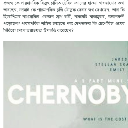
প্রজন্ম কে পারমানবিক বিদ্যুৎ চালিত টেবিল ফ্যানের হাওয়া খাওয়ানোর কথা
ভাবছেন, জামাই কে পারমাণবিক চুল্লি যৌতুক দেবার স্বপ্ন দেখছেন, তারা কি
হিরোশিমার-নাগাসাকির একজন ত্রাণ কর্মী, নাকারচি নাকামুরার, জবানবন্দী
পড়েছেন? পারমাণবিক শক্তির হুজ্জতে নব্য দেশভক্তরা কি চের্ণোবিল ওয়েব
সিরিজে দেখে ভয়াভয়তা উপলব্ধি করেছেন?