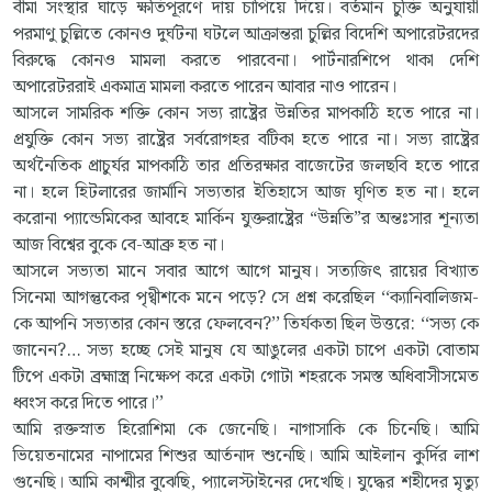
বীমা সংস্থার ঘাড়ে ক্ষতিপূরণে দায় চাপিয়ে দিয়ে। বর্তমান চুক্তি অনুযায়ী
পরমাণু চুল্লিতে কোনও দুর্ঘটনা ঘটলে আক্রান্তরা চুল্লির বিদেশি অপারেটরদের
বিরুদ্ধে কোনও মামলা করতে পারবেনা। পার্টনারশিপে থাকা দেশি
অপারেটররাই একমাত্র মামলা করতে পারেন আবার নাও পারেন।
আসলে সামরিক শক্তি কোন সভ্য রাষ্ট্রের উন্নতির মাপকাঠি হতে পারে না।
প্রযুক্তি কোন সভ্য রাষ্ট্রের সর্বরোগহর বটিকা হতে পারে না। সভ্য রাষ্ট্রের
অর্থনৈতিক প্রাচুর্যর মাপকাঠি তার প্রতিরক্ষার বাজেটের জলছবি হতে পারে
না। হলে হিটলারের জার্মানি সভ্যতার ইতিহাসে আজ ঘৃণিত হত না। হলে
করোনা প্যান্ডেমিকের আবহে মার্কিন যুক্তরাষ্ট্রের “উন্নতি”র অন্তঃসার শূন্যতা
আজ বিশ্বের বুকে বে-আব্রু হত না।
আসলে সভ্যতা মানে সবার আগে আগে মানুষ। সত্যজিৎ রায়ের বিখ্যাত
সিনেমা আগন্তুকের পৃথ্বীশকে মনে পড়ে? সে প্রশ্ন করেছিল ‘‘ক্যানিবালিজম-
কে আপনি সভ্যতার কোন স্তরে ফেলবেন?’’ তির্যকতা ছিল উত্তরে: ‘‘সভ্য কে
জানেন?… সভ্য হচ্ছে সেই মানুষ যে আঙুলের একটা চাপে একটা বোতাম
টিপে একটা ব্রহ্মাস্ত্র নিক্ষেপ করে একটা গোটা শহরকে সমস্ত অধিবাসীসমেত
ধ্বংস করে দিতে পারে।’’
আমি রক্তস্নাত হিরোশিমা কে জেনেছি। নাগাসাকি কে চিনেছি। আমি
ভিয়েতনামের নাপামের শিশুর আর্তনাদ শুনেছি। আমি আইলান কুর্দির লাশ
গুনেছি। আমি কাশ্মীর বুঝেছি, প্যালেস্টাইনের দেখেছি। যুদ্ধের শহীদের মৃত্যু