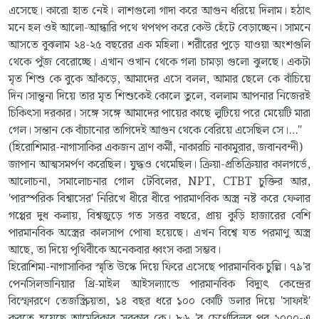
এসেছে। কারো হাত নেই। লাশগুলো গাদা করে আগুন ধরিয়ে দিলাম। হঠাৎ
মনে হল ওই আলো-আন্ধারি পথে থপথপ করে কেউ হেঁটে বেড়াচ্ছেন। সামনে
আসতে বুঝলাম ২৪-২৫ বছরের এক মহিলা। শরীরের পুড়ে যাওয়া অংশগুলি
থেকে পুঁজ বেরোচ্ছে। এখান ওখান থেকে গলা চামড়া গুলো ঝুলছে। একটা
মৃত শিশু কে বুকে আঁকড়ে, আমাদের এসে বলল, আমার ছেলে কে বাঁচিয়ে
দিন।সান্ত্বনা দিয়ে তার মৃত শিশুকেই কোলে তুলে, বললাম আপনার নিজেরই
চিকিৎসা দরকার। সঙ্গে সঙ্গে আমাদের পায়ের কাছে লুটিয়ে পরে মেয়েটি মারা
গেল। সন্তান কে বাঁচানোর তাগিদেই আগুন থেকে বেরিয়ে এসেছিল সে।…"
(হিরোশিমার-নাগাসাকির একজন ত্রাণ কর্মী, নাকারচি নাকামুরার, জবানবন্দী)
জাপান আত্মসমর্পণ করেছিল। যুদ্ধও থেমেছিল। ক্রিয়া-প্রতিক্রিয়ার কালগর্ভে,
আলোচনা, সমালোচনার গোল টেবিলের, NPT, CTBT চুক্তির আর,
'পারস্পরিক বিশ্বাসের' নিরিখে ধীরে ধীরে পারমাণবিক অস্ত্র নষ্ট করে ফেলার
গপ্পের দুধ কলায়, বিশ্বজুড়ে গত সত্তর বছরে, প্রায় কুড়ি হাজারের বেশি
পারমানবিক অস্ত্রের কালসাপ পোষা হয়েছে। এখন বিশ্বে যত পরমাণু অস্ত্র
আছে, তা দিয়ে পৃথিবীকে অনেকবার ধ্বংস করা সম্ভব।
হিরোশিমা-নাগাসাকির স্মৃতি উস্কে দিয়ে ফিরে এসেছে পারমানবিক চুল্লি। ৭৯'র
পেনসিলভানিয়ার থ্রি-মাইল আইসল্যান্ডে পারমানবিক বিদ্যুৎ কেন্দ্রের
বিস্ফোরণে তেজস্ক্রিয়তা, ১৪ বছর ধরে ১০০ কোটি ডলার দিয়ে 'সাফাই'
করতে হয়েছে আমেরিকার সরকার কে। ৮৬ 'র চের্ণোবিলর পর ২০০০-এ