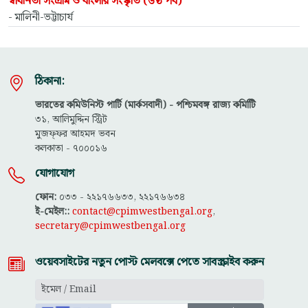
স্বাধীনতা সংগ্রাম ও বাংলার সংস্কৃতি (৬ষ্ঠ পর্ব)
- মালিনী-ভট্টাচার্য
ঠিকানা:
ভারতের কমিউনিস্ট পার্টি (মার্কসবাদী) - পশ্চিমবঙ্গ রাজ্য কমিটিি
৩১, আলিমুদ্দিন স্ট্রিট
মুজফ্ফ‌র আহমদ ভবন
কলকাতা - ৭০০০১৬
যোগাযোগ
ফোন:
০৩৩ - ২২১৭৬৬৩৩, ২২১৭৬৬৩৪
ই-মেইল::
contact@cpimwestbengal.org
,
secretary@cpimwestbengal.org
ওয়েবসাইটের নতুন পোস্ট মেলবক্সে পেতে সাবস্ক্রাইব করুন