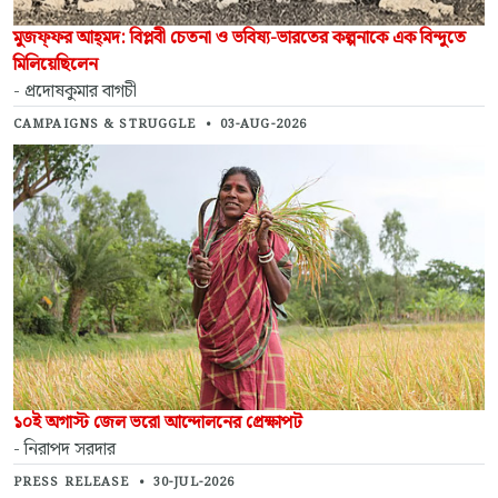
মুজফ্‌ফর আহ্‌মদ: বিপ্লবী চেতনা ও ভবিষ্য-ভারতের কল্পনাকে এক বিন্দুতে
মিলিয়েছিলেন
- প্রদোষকুমার বাগচী
CAMPAIGNS & STRUGGLE
•
03-AUG-2026
১০ই অগাস্ট জেল ভরো আন্দোলনের প্রেক্ষাপট
- নিরাপদ সরদার
PRESS RELEASE
•
30-JUL-2026