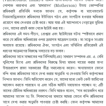
(Vibracoustic India)-র শ্রমিক প্রতিনিধিদের সাথেও বৈঠক করে।
পোশাক কারখানা এবং 'মাদারসন' (Motherson) উভয় কোম্পানির
শ্রমিকরাই প্রতিনিধি দলকে জানান যে, কর্তৃপক্ষ বা ম্যানেজমেন্ট
নিয়মতান্ত্রিকভাবে শ্রমিকদের ইউনিয়ন গঠন এবং সংগঠিত হওয়ার অধিকার
প্রয়োগে বাধা দেওয়ার চেষ্টা করে। আর যারা এই আন্দোলনে নেতৃত্বের ভূমিকা
নেন, তাদের প্রায়ই কাজ থেকে ছাঁটাই করা হয়।
শ্রমিকদের এই দমন-পীড়ন, গ্রেপ্তার এবং ছাঁটাইয়ের ঘটনা স্পষ্টভাবে প্রমাণ
করে যে শ্রমিক অধিকারের ওপর ক্রমাগত আক্রমণ চলছে। তা সত্ত্বেও সংগ্রাম
অব্যাহত রয়েছে। শ্রমিকদের ঐক্য, সংগঠন এবং সম্মিলিত প্রতিরোধই এই
ধরনের আক্রমণের বিরুদ্ধে সবচেয়ে বড় জবাব।
শ্রমিকদের সাথে সাক্ষাতের পর সিপিআই(এম) সাধারণ সম্পাদক এম. এ. বেবি
পুলিশের হিংসা এবং শ্রমিকদের বিরুদ্ধে মিথ্যা মামলা দায়ের করার জন্য
উত্তরপ্রদেশ রাজ্য সরকারের তীব্র সমালোচনা করেন। অন্যায়ভাবে জেলে
বন্দি থাকা শ্রমিকদের সাথে দেখা করার অনুমতি না দেওয়ায় তিনি কর্তৃপক্ষের
নিন্দাও জানান। তিনি অভিযোগ করেন যে, তাদের মধ্যে কেউ কেউ জামিনের
আবেদন করতে পারছেন না এবং সঠিক আইনি সহায়তাও পাচ্ছেন না; এটি
তাদের মৌলিক অধিকারের লঙ্ঘন। তিনি আরও বলেন, "গত কয়েকদিন ধরে
আমাদের সাংসদ ডঃ ভি. শিবদাসনের মাধ্যমে আমরা জেলে বন্দি শ্রমিকদের
সাথে দেখা করার অনুমতি পাওয়ার চেষ্টা করছি। জেল কর্তৃপক্ষ আমাদের