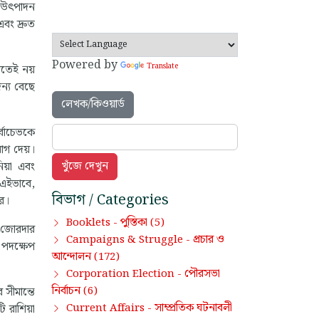
্র উৎপাদন
বং দ্রুত
Powered by
Translate
াখতেই নয়
ন্য বেছে
লেখক/কিওয়ার্ড
্বাচেভকে
োগ দেয়।
িয়া এবং
।এইভাবে,
বিভাগ / Categories
রে।
পুস্তিকা
Booklets -
(5)
তা জোরদার
প্রচার ও
Campaigns & Struggle -
ক পদক্ষেপ
আন্দোলন
(172)
পৌরসভা
Corporation Election -
নির্বাচন
(6)
 সীমান্তে
সাম্প্রতিক ঘটনাবলী
Current Affairs -
ি রাশিয়া