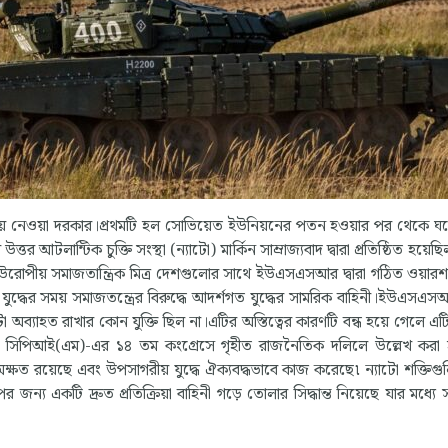
চনায় নেওয়া দরকার।প্রথমটি হল সোভিয়েত ইউনিয়নের পতন হওয়ার পর থেকে ঘট
লান্টিক চুক্তি সংস্থা (ন্যাটো) মার্কিন সাম্রাজ্যবাদ দ্বারা প্রতিষ্ঠিত হয়েছিল,
র্ব ইউরোপীয় সমাজতান্ত্রিক মিত্র দেশগুলোর সাথে ইউএসএসআর দ্বারা গঠিত ওয়ারশ চ
্ধের সময় সমাজতন্ত্রের বিরুদ্ধে আদর্শগত যুদ্ধের সামরিক বাহিনী।ইউএসএ
্যাটো অব্যাহত রাখার কোন যুক্তি ছিল না।এটির অস্তিত্বের কারণটি বন্ধ হয়ে গেলে এট
তে, সিপিআই(এম)-এর ১৪ তম কংগ্রেসে গৃহীত রাজনৈতিক দলিলে উল্লেখ করা 
 অক্ষত রয়েছে এবং উপসাগরীয় যুদ্ধে ঐক্যবদ্ধভাবে কাজ করেছে৷ ন্যাটো শক্তিগু
র জন্য একটি দ্রুত প্রতিক্রিয়া বাহিনী গড়ে তোলার সিদ্ধান্ত নিয়েছে যার মধ্যে