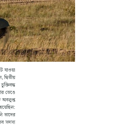
ে যাওয়া
 দ্বিতীয়
ুক্তিবদ্ধ
সআর ভেঙে
ি অবলুপ্ত
হয়েছিল:
লি তাদের
 সব সদস্য