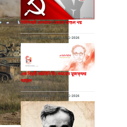
ইউপিআই লেনদেনে কোনো মাশুল নয়
- ওয়েবডেস্ক
FACT & FIGURES
•
05-AUG-2026
এক বিপ্লবী কমিউনিস্টঃ কমরেড মুজফ্‌ফর
আহ্‌মদ
- ওয়েবডেস্ক
FACT & FIGURES
•
05-AUG-2026