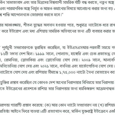
কিন সাম্রাজ্যবাদ এবং তার মিত্রদের বিশ্বব্যাপী সামরিক ঘাঁটি বন্ধ করতে, নতুন অস্ত
, এবং পারমাণবিক অস্ত্র নির্মূল ও আরও কমানোর বিষয়ে আলোচনা করার জন্য বড় এ
বিশ্ব শান্তি আন্দোলনকে জোরদার করতে হবে।"
করার আকাঙ্ক্ষায়, শীতল যুদ্ধের অবসান হওয়ার পরে, শুধুমাত্র ন্যাটোকে ধরে র
 করে ইউরোপ এবং মধ্য এশিয়ায় সামরিক অভিযানের জন্য এটি ব্যবহার করার জ
োর পূর্বমুখী সম্প্রসারণকে ত্বরান্বিত করেছিল, যা ইউএসএসআর-পরবর্তী সময়ে গর
টি সদস্য দেশ ছিল। ১৯৯৯ সালে, পোল্যান্ড, হাঙ্গেরি এবং চেক প্রজাতন্ত্র য
িয়া, রোমানিয়া, স্লোভাকিয়া এবং স্লোভেনিয়া যোগ দেয়। ২০০৯ সালে, আলবেন
র মেসিডোনিয়া যোগ দেয় এবং ২০২১ সালে, বসনিয়া এবং হার্জেগোভিনা যোগ দেয়
েশ ন্যাটোতে যোগ দেয় এবং রাশিয়ার সীমান্তে ১,৭৫,০০০ ন্যাটো সৈন্য মোতায়েন ক
ুক্তির প্রস্তাব করেছিল যে কোনও দেশ অন্যের নিরাপত্তার বিনিময়ে তার নিরাপত্
াটোতে ইউক্রেনের প্রবেশকে রাশিয়া তার নিরাপত্তার জন্য হুমকিস্বরূপ আক্রমণাত্ম
রাপত্তা গ্যারান্টি প্রস্তাব করেছে: (ক) আর কোন ন্যাটো সম্প্রসারণ নয় (খ) রাশিয়ার
তিষ্ঠা আইনে ফিরে যাওয়া।এটি প্রত্যাখ্যান করে, মার্কিন যুক্তরাষ্ট্র ইউক্রেনে একট