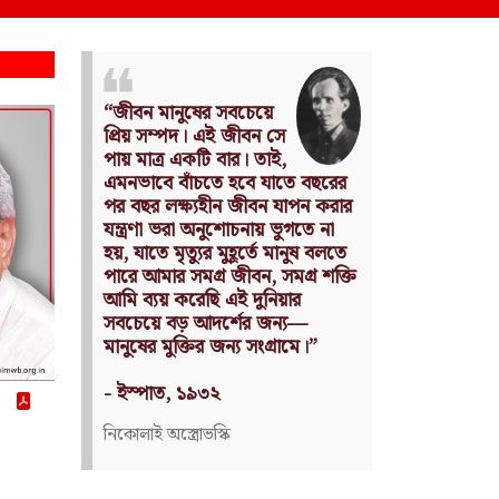
Nothing can have value
without being an object of
utility.
Source: Das Kapital
(Volume I, Chapter 1)
কার্ল মার্কস