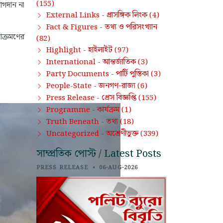
(155)
োগদান না
প্রাসঙ্গিক লিংক
External Links -
(4)
তথ্য ও পরিসংখ্যান
Fact & Figures -
আক্রমণের
(82)
হাইলাইট
Highlight -
(97)
আন্তর্জাতিক
International -
(3)
পার্টি পুস্তিকা
Party Documents -
(3)
জনগণ-রাজ্য
People-State -
(6)
প্রেস বিজ্ঞপ্তি
Press Release -
(155)
কার্যক্রম
Programme -
(1)
তথ্য
Truth Beneath -
(18)
অশ্রেণীভুক্ত
Uncategorized -
(339)
সাম্প্রতিক পোস্ট / Latest Posts
PRESS RELEASE
•
06-AUG-2026