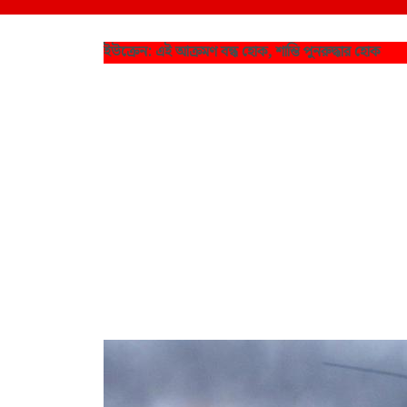
ইউক্রেন: এই আক্রমণ বন্ধ হোক, শান্তি পুনরুদ্ধার হোক