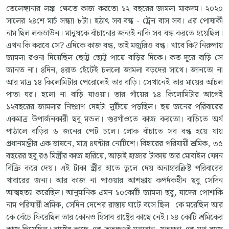
তেলেঙ্গানার লঙ্কা ক্ষেতে কাজ করতো ১২ বছরের জামলা মাকদম। ২০২০
সালের ২৪শে মার্চ সন্ধ্যা ৮টা। হঠাৎ সব বন্ধ - ট্রেন বাস সব। এর পোষাকী
নাম ছিল লকডাউন। মানুষকে বাঁচানোর জন্যই নাকি সব বন্ধ করতে হয়েছিল।
এখন কি করবে সে? এদিকে কাজ বন্ধ, তাই মজুরিও বন্ধ। খাবে কি? নিরুপায়
জামলা রওনা দিয়েছিল ছোট্ট ছোট্ট পায়ে বাড়ির দিকে। কত দূরে বাড়ি সে
জানত না। ৪দিন, ৪রাত হেঁটেই চললো জামলা বড়দের সাথে। জানতো না
আর মাত্র ১৪ কিলোমিটার পেরোলেই তার বাড়ি। সেখানেই তার মায়ের আঁচল
পাতা ঘর। হলো না বাড়ি যাওয়া। তার গাঁয়ের ১৪ কিলোমিটার আগেই
১২বছরের জামলার নিষ্প্রাণ দেহটা লুটিয়ে পড়ছিল।
ছয় জনের পরিবারের
একমাত্র উপার্জনকারী ছবু মন্ডল। গুরগাঁওতে কাজ করতো। বাড়িতে অর্থ
পাঠালে বাড়ির ৬ জনের পেট চলে। লোক বাঁচাতে সব বন্ধ হয়ে যায়
প্রধানমন্ত্রীর এক ভাষনে, মাত্র ৪ঘন্টার নোটিশে। বিহারের পরিযায়ী শ্রমিক, ৩৫
বছরের ছবু রঙ মিস্ত্রীর কাজ হারিয়ে, আড়াই হাজার টাকায় তার মোবাইল ফোন
বিক্রি করে দেয়। এই টাকা স্ত্রীর হাতে তুলে দেয় অনাহারক্লিষ্ট পরিবারের
খাবারের জন্য। আর কাজ না পাওয়ার আশঙ্কায় কপর্দকহীন ছবু সেদিন
আত্মহত্যা করেছিল।
আনুমানিক এমন ১০কোটি জামলা-ছবু, যাদের পোশাকি
নাম পরিযায়ী শ্রমিক, সেদিন দেশের রাস্তায় ঘাটে বসে ছিল। কে মরেছিল আর
কে বেঁচে ফিরেছিল তার কোনও হিসাব রাষ্ট্রের কাছে নেই। ২৪ কোটি শ্রমিকের