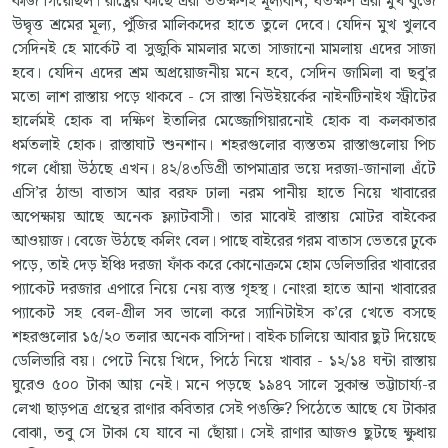
কাজ গিয়েছিল।
রাষ্ট্রের কাছে এরা ততক্ষণই মূল্যবান, যতক্ষণ এরা মুখ বুজে
উদ্বৃত্ত শ্রমের মূল্য, পুঁজির মালিকদের হাতে তুলে দেবে। যেদিন মুখ খুলবে
সেদিনই হে মার্কেট বা সুজুকি মামলার মতো সাজানো মামলায় এদের সাজা
হবে। যেদিন এদের শ্রম অপ্রয়োজনীয় মনে হবে, সেদিন জামিলা বা ছবু'র
মতো লাশ রাস্তায় পড়ে থাকবে - সে রাস্তা নিউইয়র্কের নাইনটিনাইথ স্ট্রীটের
হার্লেমই হোক বা দক্ষিণ ইতালির মেজ্জোগিয়ারনোই হোক বা কলকাতার
ধর্মতলাই হোক।
রাস্তাঘাট শুনশান। শহরগুলোর ব্যস্ততম রাস্তাগুলোয় পিচ
গলে ধোঁয়া উঠছে এখন। ৪২/৪৩ডিগ্রী তাপমাত্রার ভয়ে দরজা-জানালা এঁটে
এসি’র ঠান্ডা বাতাস আর বরফ ঢালা নরম পানীয় হাতে নিয়ে খাবারের
অপেক্ষায় আছে অনেক ফ্ল্যাটবাসী। তার মাঝেই রাস্তায় মোটর বাইকের
আওয়াজ। বেজে উঠছে কলিং বেল। পাছে বাইরের গরম বাতাস ভেতরে ঢুকে
পড়ে, তাই দেড় ইঞ্চি দরজা ফাঁক করে কোনোক্রমে হোম ডেলিভারির খাবারের
প্যাকেট দরজার এপারে নিয়ে নেয় ব্যস্ত গৃহস্থ। নোংরা হাতে আনা খাবারের
প্যাকেট সহ বেল-গ্রীল সব ভালো করে স্যানিটাইস ক’রে খেতে বসছে
শহরগুলোর ১৫/২০ তলার অনেক বাসিন্দা। বাইক চালিয়ে আবার ছুট দিয়েছে
ডেলিভারি বয়। পেটে নিয়ে খিদে, পিঠে নিয়ে খাবার - ১২/১৪ ঘন্টা রাস্তায়
ঘুরেও ৫০০ টাকা আয় নেই। মনে পড়ছে ১৯৪৭ সালে সুকান্ত ভট্টাচার্য্য-র
লেখা ছাড়পত্র গ্রন্থের রাণার কবিতার সেই পঙক্তি? পিঠেতে আছে যে টাকার
বোঝা, তবু সে টাকা যে যাবে না ছোঁয়া। সেই রাণার আজও ছুটছে ক্ষুধায়