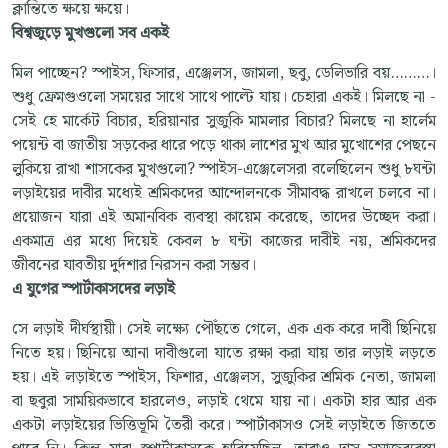
ক্লান্তিতে ক্ষয়ে ক্ষয়ে।
বিশ্বজুড়ে মুখগুলো সব একই
মিল পাচ্ছেন? স্পাইস, ফিসার, এঞ্জেলস, জামলা, ছবু, ডেলিভারি বয়………।
শুধু ফ্রেমগুওলো সময়ের সাথে সাথে পাল্টে যায়। চেহারা একই। মিলছে না -
সেই হে মার্কেট বিচার, হরিয়ানার সুজুকি মামলার বিচার? মিলছে না হার্লেম
পয়েন্ট বা জাতীয় সড়কের ধারে পড়ে থাকা লাশের মুখ আর মুখোশের পেছনে
লুকিয়ে রাখা শাসকের মুখগুলো?
স্পাইস-এঞ্জেলেসরা বলেছিলেন শুধু ৮ঘন্টা
লড়াইয়ের দাবীর মধ্যেই শ্রমিকদের আন্দোলনকে সীমাবদ্ধ রাখলে চলবে না।
প্রয়োজন যারা এই অমানবিক ব্যবস্থা কায়েম করেছে, তাদের উচ্ছেদ করা।
একমাত্র এর মধ্যে দিয়েই কেবল ৮ ঘন্টা কাজের দাবীই নয়, শ্রমিকদের
জীবনের যাবতীয় দুর্দশার নিরসন করা সম্ভব।
এ যুগের স্পার্টাকাসদের লড়াই
সে লড়াই দীর্ঘস্থায়ী। সেই লক্ষ্যে পৌঁছতে গেলে, এক এক করে দাবী ছিনিয়ে
নিতে হয়। ছিনিয়ে আনা দাবীগুলো যাতে রক্ষা করা যায় তার লড়াই লড়তে
হয়।
এই লড়াইতে স্পাইস, ফিশার, এঞ্জেলস, সুজুকির শ্রমিক নেতা, জামলা
বা ছবুরা সাময়িকভাবে হারলেও, লড়াই থেমে যায় না। একটা হার আর এক
একটা লড়াইয়ের ভিত্তিভূমি তৈরী করে। স্পার্টাকাসও সেই লড়াইতে জিততে