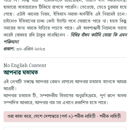
পারে নি। কিন্তু যারা স্পার্টাকাসকে হারিয়েছিল, তারাও দাস সমাজব্যবস্থা
হাজারো অত্যাচারেও টিকিয়ে রাখতে পারেনি। ভেঙেছে, ভেঙে চুরমার হয়ে
গেছে।
এটাই কালের নিয়ম, ইতিহাস-সমাজ-অর্থনীতি এই নিয়মেই চলে।
চাইলেও ইতিহাসের চাকা কেউ উল্টো পথে ঘোরাতে পারে না। হয়ত কিছু
সময়ের জন্য থমকে দাঁড়িয়ে পড়তে পারে। এই অবশ্যম্ভাবী নিয়মকে ভরসা
করেই বোধহয় রবি ঠাকুর বলেছিলেন -
বিধির বাঁধন কাটবি তোরা কি এমন
শক্তিমান!
প্রকাশ:
৩০-এপ্রিল-২০২৩
No English Content
আপনার মতামত
এই লেখাটি সম্বন্ধে আপনার কেমন লাগলো আপনার মতামত জানতে আমরা
আগ্রহী।
আপনার মতামত টি, সম্পাদকীয় বিভাগের অনুমতিক্রমে, পূর্ণ রূপে অথবা
সম্পাদিত আকারে, আপনার নাম সহ এখানে প্রকাশিত হতে পারে।