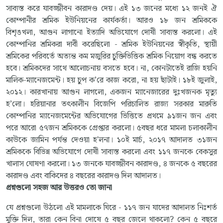
সাব্যস্ত করে যাবজ্জীবন কারাদণ্ড দেয়। এই ১৩ জনের মধ্যে ১২ জনই ঐ
কোম্পানীর শ্রমিক ইউনিয়নের কার্যকর্তা। আরও ১৮ জন শ্রমিককে
বিশৃঙখলা, আগুন লাগানো ইত্যাদি অভিযোগে দোষী সাব্যস্ত করলো। এই
কোম্পানির শ্রমিকরা দাবী করেছিলো - শ্রমিক ইউনিয়নের স্বীকৃতি, স্থায়ী
শ্রমিকের পরিবর্তে অত্যন্ত কম মজুরির চুক্তিভিত্তিক শ্রমিক নিয়োগ বন্ধ করতে
হবে। শ্রমিকদের সাথে আলোচনায় বসতে হবে। না, কোনটাতেই রাজি হয়নি
মালিক-ম্যানেজমেন্ট। হয় চুপ ক’রে কাজ করো, না হয় ছাঁটাই।
১৮ই জুলাই,
২০১২। কারখানায় আগুন লাগলো, একজন ম্যানেজারের দুঃখজনক মৃত্যু
হ’লো। হরিয়ানার তৎকালীন বিজেপি পরিচালিত রাজ্য সরকার মারুতি
কোম্পানির ম্যানেজমেন্টের অভিযোগের ভিত্তিতে প্রথমে ৯১জন জন এবং
পরে আরো ৫৭জন শ্রমিককে গ্রেপ্তার করলো। ৫বছর ধরে মামলা চলাকালীন
কাউকে জামিন পর্যন্ত দেওয়া হ'লনা। ১০ই মার্চ, ২০১৭ আদালত ৩১জন
শ্রমিককে বিভিন্ন অভিযোগে দোষী সাব্যস্ত করলো এবং ১১৭ জনকে বেকসুর
খালাস ঘোষণা করলো। ১৩ জনকে যাবজ্জীবন কারাদণ্ড, ৪ জনকে ৫ বছরের
কারাদণ্ড এবং বাকিদের ৪ বছরের কারাদণ্ড দিল আদালত।
প্রশ্নগুলো সহজ আর উত্তরও তো জানা
যে প্রশ্নগুলো উঠলো এই মামলাকে ঘিরে - ১১৭ জন যাদের আদালত নিঃশর্ত
মুক্তি দিল, তারা কেন বিনা দোষে ৫ বছর জেলে থাকলো? কেন ৫ বছরে