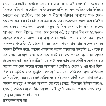
মামলা চলাকালীন কাউকে জামিন দিলনা আদালত? কোম্পানি ৯১জনের
বিরুদ্ধে অভিযোগ এনেছিল। বাকি ৫৭জন শ্রমিককে কার অভিযোগের ভিত্তিতে
গ্রেপ্তার করা হয়েছিল, তার কোনও উল্লেখ হরিয়ানা পুলিশের পক্ষ থেকে
কোথাও করা হয় নি।
বিচার প্রক্রিয়ায় কাদের সাক্ষ্যপ্রমাণ গ্রহণ করা হ'ল? ৪
জন লেবার কনট্রাক্টার। একটা অদ্ভুত জিনিস দেখা গেল এই ৪ জনের
সাক্ষ্যদান পর্বে। বীরেন্দ্র যাদব নামে লেবার কন্ট্রাক্টর সাক্ষ্য দিল যে ২৫জনকে
ভাঙচুর করতে ও আগুন সে লাগাতে দেখেছিল, তাদের প্রত্যেকের নামের
আদ্যক্ষর ইংরেজি A থেকে G এর মধ্যে। ইয়াদ রাম তাঁর সাক্ষ্যে যে ২৫
জনকে চিহ্নিত করে, তাদের প্রত্যকের নামের আদ্যক্ষর ইংরেজি H থেকে P
এর মধ্যে, আকাশ নামে আর এক সাক্ষী যে ২৬ জনের নাম নেয় তাদের
প্রত্যেকের আদ্যক্ষর ইংরেজি P থেকে S এবং আর এক সাক্ষী রাকেশ যে ১৩
জনের নাম নেয় তাদের নামের আদ্যক্ষর ইংরেজি S থেকে Y এর মধ্যে ছিল।
ঠিক যে ক্রমিক ধরে সুজুকি কোম্পানি ৯১ জন শ্রমিকের নামে অভিযোগ
জানিয়েছিল, ক্রমান্বয়ে সেই ক্রমিক নং ধরেই ৪জন সাক্ষী বলে, তারা এই ৯১
জনকে ভাঙচুর ও আগুন লাগাতে দেখেছে।
(সূত্রঃ হিন্দুস্তান টাইমস মার্চ১৭,
২০১৭)
পাঠক কোনও মিল পাচ্ছেন এই দুটো মামলায়! তফাৎ ১৩১ বছর।
দূরত্ব ১১,৯৪০ কিলোমিটার।
শ্রম কখন লাশ হয়