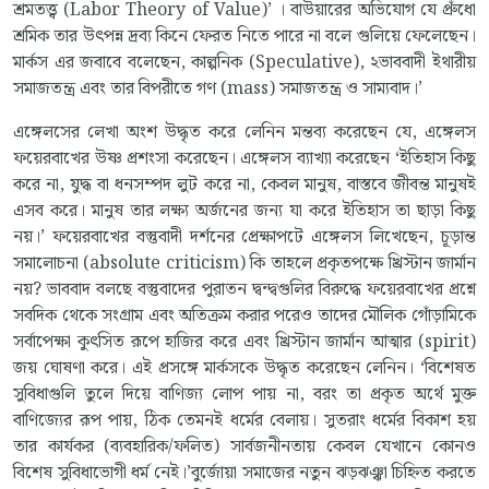
শ্রমতত্ত্ব (Labor Theory of Value)’ । বাউয়ারের অভিযোগ যে প্রুঁধো
শ্রমিক তার উৎপন্ন দ্রব্য কিনে ফেরত নিতে পারে না বলে গুলিয়ে ফেলেছেন।
মার্কস এর জবাবে বলেছেন, কাল্পনিক (Speculative), ২ভাববাদী ইথারীয়
সমাজতন্ত্র এবং তার বিপরীতে গণ (mass) সমাজতন্ত্র ও সাম্যবাদ।’
এঙ্গেলসের লেখা অংশ উদ্ধৃত করে লেনিন মন্তব্য করেছেন যে, এঙ্গেলস
ফয়েরবাখের উষ্ণ প্রশংসা করেছেন। এঙ্গেলস ব্যাখ্যা করেছেন ‘ইতিহাস কিছু
করে না, যুদ্ধ বা ধনসম্পদ লুট করে না, কেবল মানুষ, বাস্তবে জীবন্ত মানুষই
এসব করে। মানুষ তার লক্ষ্য অর্জনের জন্য যা করে ইতিহাস তা ছাড়া কিছু
নয়।’ ফয়েরবাখের বস্তুবাদী দর্শনের প্রেক্ষাপটে এঙ্গেলস লিখেছেন, চূড়ান্ত
সমালোচনা (absolute criticism) কি তাহলে প্রকৃতপক্ষে খ্রিস্টান জার্মান
নয়? ভাববাদ বলছে বস্তুবাদের পুরাতন দ্বন্দ্বগুলির বিরুদ্ধে ফয়েরবাখের প্রশ্নে
সবদিক থেকে সংগ্রাম এবং অতিক্রম করার পরেও তাদের মৌলিক গোঁড়ামিকে
সর্বাপেক্ষা কুৎসিত রূপে হাজির করে এবং খ্রিস্টান জার্মান আত্মার (spirit)
জয় ঘোষণা করে। এই প্রসঙ্গে মার্কসকে উদ্ধৃত করেছেন লেনিন। ‘বিশেষত
সুবিধাগুলি তুলে দিয়ে বাণিজ্য লোপ পায় না, বরং তা প্রকৃত অর্থে মুক্ত
বাণিজ্যের রূপ পায়, ঠিক তেমনই ধর্মের বেলায়। সুতরাং ধর্মের বিকাশ হয়
তার কার্যকর (ব্যবহারিক/ফলিত) সার্বজনীনতায় কেবল যেখানে কোনও
বিশেষ সুবিধাভোগী ধর্ম নেই।’বুর্জোয়া সমাজের নতুন ঝড়ঝঞ্ঝা চিহ্নিত করতে