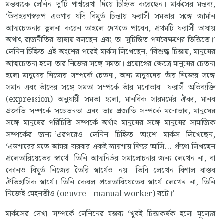
মন্তব্যকে লেনিন দু’টি পার্শ্বরেখা দিয়ে চিহ্নিত করেছেন। মার্কসের মন্তব্য,
‘উদাহরণস্বরূপ এডগার যদি বিমূর্ত চিন্তায় ফরাসী সমতার সঙ্গে জার্মান
আত্মচেতনার তুলনা করেন তাহলে দেখতে পাবেন, প্রথমটি ফরাসী ভাষায়
অর্থাৎ রাজনীতির ভাষায় বলছেন এবং তা সুচিন্তিত পর্যবেক্ষণের ভিত্তিতে।’
লেনিন চিহ্নিত এই অংশের পরেই মার্কস লিখেছেন, ‘বিশুদ্ধ চিন্তায়, মানুষের
আত্মচেতনা হলো তার নিজের সঙ্গে সমতা। প্রয়োগের ক্ষেত্রে মানুষের চেতনা
হলো মানুষের নিজের সম্পর্কে চেতনা, অন্য মানুষদের তাঁর নিজের সঙ্গে
সমান এবং তাঁদের সঙ্গে সমতা সম্পর্কে তাঁর মনোভাব। ফরাসী অভিব্যক্তি
(expression) অনুযায়ী সমতা হলো, মানবিক সারমর্মের ঐক্য, মানব
প্রজাতি সম্পর্কে সচেতনতা এবং তার প্রজাতি সম্পর্কে মনোভাব, মানুষের
সঙ্গে মানুষের পরিচিতি সম্পর্কে অর্থাৎ মানুষের সঙ্গে মানুষের সামাজিক
সম্পর্কের জন্য।’এরপরেও লেনিন চিহ্নিত অংশে মার্কস লিখেছেন,
‘এডগারের মতে আমরা বারবার একই জায়গায় ফিরে আসি... প্রুঁধো লিখছেন
প্রলেতারিয়েতের স্বার্থে। তিনি আত্মনির্ভর সমালোচনার জন্য লেখেন না, বা
কোনও বিমূর্ত নিজের তৈরি স্বার্থেও নয়। তিনি লেখেন বিশাল বাস্তব
ঐতিহাসিক স্বার্থে। তিনি কেবল প্রলেতারিয়েতের স্বার্থে লেখেন না, তিনি
নিজেই মেহনতীও (oeuvre - manual worker) বটে।’
মার্কসের লেখা সম্পর্কে লেনিনের মন্তব্য ‘খুবই চিত্তাকর্ষক হলো মূল্যের