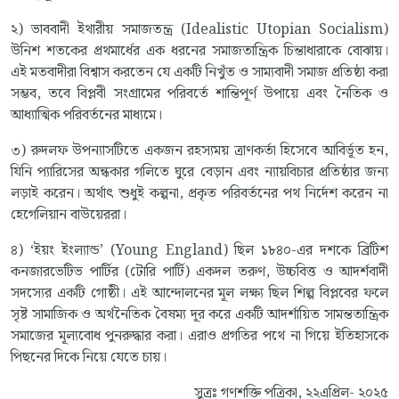
২) ভাববাদী ইথারীয় সমাজতন্ত্র (Idealistic Utopian Socialism)
উনিশ শতকের প্রথমার্ধের এক ধরনের সমাজতান্ত্রিক চিন্তাধারাকে বোঝায়।
এই মতবাদীরা বিশ্বাস করতেন যে একটি নিখুঁত ও সাম্যবাদী সমাজ প্রতিষ্ঠা করা
সম্ভব, তবে বিপ্লবী সংগ্রামের পরিবর্তে শান্তিপূর্ণ উপায়ে এবং নৈতিক ও
আধ্যাত্মিক পরিবর্তনের মাধ্যমে।
৩) রুদলফ উপন্যাসটিতে একজন রহস্যময় ত্রাণকর্তা হিসেবে আবির্ভূত হন,
যিনি প্যারিসের অন্ধকার গলিতে ঘুরে বেড়ান এবং ন্যায়বিচার প্রতিষ্ঠার জন্য
লড়াই করেন। অর্থাৎ শুধুই কল্পনা, প্রকৃত পরিবর্তনের পথ নির্দেশ করেন না
হেগেলিয়ান বাউয়েররা।
৪) ‘ইয়ং ইংল্যান্ড’ (Young England) ছিল ১৮৪০-এর দশকে ব্রিটিশ
কনজারভেটিভ পার্টির (টোরি পার্টি) একদল তরুণ, উচ্চবিত্ত ও আদর্শবাদী
সদস্যের একটি গোষ্ঠী। এই আন্দোলনের মূল লক্ষ্য ছিল শিল্প বিপ্লবের ফলে
সৃষ্ট সামাজিক ও অর্থনৈতিক বৈষম্য দূর করে একটি আদর্শায়িত সামন্ততান্ত্রিক
সমাজের মূল্যবোধ পুনরুদ্ধার করা। এরাও প্রগতির পথে না গিয়ে ইতিহাসকে
পিছনের দিকে নিয়ে যেতে চায়।
সুত্রঃ গণশক্তি পত্রিকা, ২২এপ্রিল- ২০২৫