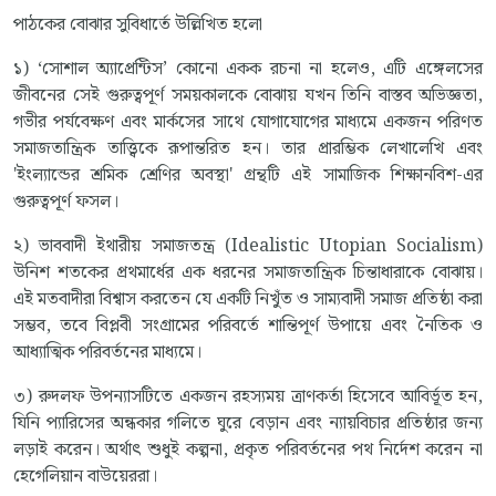
পাঠকের বোঝার সুবিধার্তে উল্লিখিত হলো
১) ‘সোশাল অ্যাপ্রেন্টিস’ কোনো একক রচনা না হলেও, এটি এঙ্গেলসের
জীবনের সেই গুরুত্বপূর্ণ সময়কালকে বোঝায় যখন তিনি বাস্তব অভিজ্ঞতা,
গভীর পর্যবেক্ষণ এবং মার্কসের সাথে যোগাযোগের মাধ্যমে একজন পরিণত
সমাজতান্ত্রিক তাত্ত্বিকে রূপান্তরিত হন। তার প্রারম্ভিক লেখালেখি এবং
'ইংল্যান্ডের শ্রমিক শ্রেণির অবস্থা' গ্রন্থটি এই সামাজিক শিক্ষানবিশ-এর
গুরুত্বপূর্ণ ফসল।
২) ভাববাদী ইথারীয় সমাজতন্ত্র (Idealistic Utopian Socialism)
উনিশ শতকের প্রথমার্ধের এক ধরনের সমাজতান্ত্রিক চিন্তাধারাকে বোঝায়।
এই মতবাদীরা বিশ্বাস করতেন যে একটি নিখুঁত ও সাম্যবাদী সমাজ প্রতিষ্ঠা করা
সম্ভব, তবে বিপ্লবী সংগ্রামের পরিবর্তে শান্তিপূর্ণ উপায়ে এবং নৈতিক ও
আধ্যাত্মিক পরিবর্তনের মাধ্যমে।
৩) রুদলফ উপন্যাসটিতে একজন রহস্যময় ত্রাণকর্তা হিসেবে আবির্ভূত হন,
যিনি প্যারিসের অন্ধকার গলিতে ঘুরে বেড়ান এবং ন্যায়বিচার প্রতিষ্ঠার জন্য
লড়াই করেন। অর্থাৎ শুধুই কল্পনা, প্রকৃত পরিবর্তনের পথ নির্দেশ করেন না
হেগেলিয়ান বাউয়েররা।