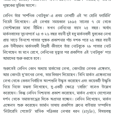
পুস্তকের ভূমিকা অংশে।
লেনিন তাঁর ‘দার্শনিক নোটবুক’-এ প্রথম লেখাটি এই ‘দ্য হোলি ফ্যামিলি’
নিয়েই লিখেছেন। এই লেখার সময়কাল ১৮৯৫ সালের ৭ মে থেকে
সেপ্টেম্বরের মধ্যে সীমিত। তখন লেনিনের বয়স ২৫ বছর। অর্থাৎ
মার্কসবাদের সূচনাপর্বে ২৪ ও ২৬ বছর বয়সী দুই হবু মার্কসবাদী যুবকের লেখা
প্রায় সাড়ে তিনশো পাতার পুস্তক প্রকাশনার পাঁচ দশক পরে ২৫ বছর বয়সী
এক উদীয়মান মার্কসবাদী বিপ্লবী কীভাবে তাঁর নোটবুকে ২৮ পাতার নোট
লিখেছেন তা মনে রেখে, লেনিনের মৃত্যুর পর প্রকাশিত এই ‘নোটবুক’ পড়া
আমাদের শুরু করতে হবে।
শুরুতেই লেনিন কোন অধ্যায় মার্কসের লেখা, কোনটার লেখক এঙ্গেলস,
আর কোনটা দু’জনের লেখা, তার বিবরণ দিয়েছেন। তিনি মার্কস এঙ্গেলসের
লেখা থেকে কেবল নির্বাচিত অংশগুলি উদ্ধৃত করেছেন এবং কয়েকটি উদ্ধৃতি
নিয়ে নিজে মন্তব্য লিখেছেন, দু-একটি ক্ষেত্রে ‘বোরিং’ বলেও উল্লেখ
করেছেন। কিন্তু লেনিন নিশ্চয়তা প্রকাশ করেছেন, মার্কস এখানে হেগেলের
দর্শন থেকে সমাজতন্ত্রের দিকে অগ্রসর হচ্ছেন। লেনিন লিখেছেন, মার্কস
এঙ্গেলস শুরু করেছেন জার্মান ভাষায় প্রকাশিত ব্রুনো বাউয়ার সম্পাদিত
‘লিটারেসি গেজেট’ মাসিক পত্রিকার লেখার ধরন (style), বিষয়বস্তু