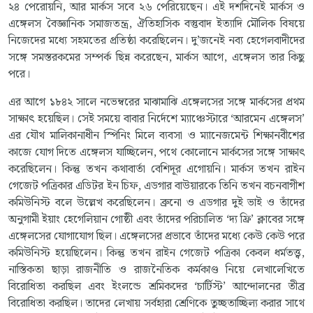
২৪ পেরোয়নি, আর মার্কস সবে ২৬ পেরিয়েছেন। এই দশদিনেই মার্কস ও
এঙ্গেলস বৈজ্ঞানিক সমাজতন্ত্র, ঐতিহাসিক বস্তুবাদ ইত্যাদি মৌলিক বিষয়ে
নিজেদের মধ্যে সহমতের প্রতিষ্ঠা করেছিলেন। দু’জনেই নব্য হেগেলবাদীদের
সঙ্গে সমস্তরকমের সম্পর্ক ছিন্ন করেছেন, মার্কস আগে, এঙ্গেলস তার কিছু
পরে।
এর আগে ১৮৪২ সালে নভেম্বরের মাঝামাঝি এঙ্গেলসের সঙ্গে মার্কসের প্রথম
সাক্ষাৎ হয়েছিল। সেই সময়ে বাবার নির্দেশে ম্যাঞ্চেস্টারে ‘আরমেন এঙ্গেলস’
এর যৌথ মালিকানাধীন স্পিনিং মিলে ব্যবসা ও ম্যানেজমেন্ট শিক্ষানবীশের
কাজে যোগ দিতে এঙ্গেলস যাচ্ছিলেন, পথে কোলোনে মার্কসের সঙ্গে সাক্ষাৎ
করেছিলেন। কিন্তু তখন কথাবার্তা বেশিদূর এগোয়নি। মার্কস তখন রাইন
গেজেট পত্রিকার এডিটর ইন চিফ, এডগার বাউয়ারকে তিনি তখন বচনবাগীশ
কমিউনিস্ট বলে উল্লেখ করেছিলেন। ব্রুনো ও এডগার দুই ভাই ও তাঁদের
অনুগামী ইয়াং হেগেলিয়ান গোষ্ঠী এবং তাঁদের পরিচালিত ‘দ্য ফ্রি’ ক্লাবের সঙ্গে
এঙ্গেলসের যোগাযোগ ছিল। এঙ্গেলসের প্রভাবে তাঁদের মধ্যে কেউ কেউ পরে
কমিউনিস্ট হয়েছিলেন। কিন্তু তখন রাইন গেজেট পত্রিকা কেবল ধর্মতত্ত্ব,
নাস্তিকতা ছাড়া রাজনীতি ও রাজনৈতিক কর্মকাণ্ড নিয়ে লেখালেখিতে
বিরোধিতা করছিল এবং ইংলন্ডে শ্রমিকদের ‘চার্টিস্ট’ আন্দোলনের তীব্র
বিরোধিতা করছিল। তাদের লেখায় সর্বহারা শ্রেণিকে তুচ্ছতাচ্ছিল্য করার সাথে