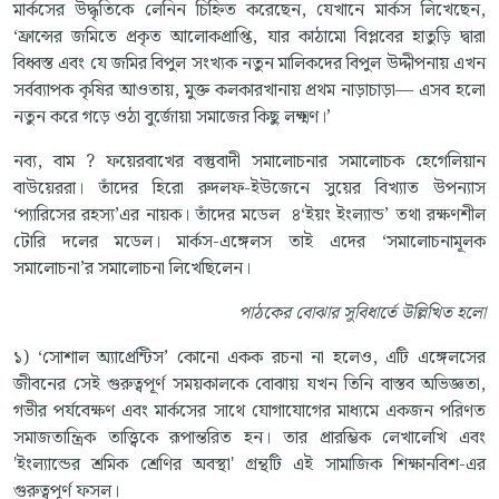
মার্কসের উদ্ধৃতিকে লেনিন চিহ্নিত করেছেন, যেখানে মার্কস লিখেছেন,
‘ফ্রান্সের জমিতে প্রকৃত আলোকপ্রাপ্তি, যার কাঠামো বিপ্লবের হাতুড়ি দ্বারা
বিধ্বস্ত এবং যে জমির বিপুল সংখ্যক নতুন মালিকদের বিপুল উদ্দীপনায় এখন
সর্বব্যাপক কৃষির আওতায়, মুক্ত কলকারখানায় প্রথম নাড়াচাড়া— এসব হলো
নতুন করে গড়ে ওঠা বুর্জোয়া সমাজের কিছু লক্ষ্মণ।’
নব্য, বাম ? ফয়েরবাখের বস্তুবাদী সমালোচনার সমালোচক হেগেলিয়ান
বাউয়েররা। তাঁদের হিরো রুদলফ-ইউজেনে সুয়ের বিখ্যাত উপন্যাস
‘প্যারিসের রহস্য’এর নায়ক। তাঁদের মডেল ৪‘ইয়ং ইংল্যান্ড’ তথা রক্ষণশীল
টোরি দলের মডেল। মার্কস-এঙ্গেলস তাই এদের ‘সমালোচনামূলক
সমালোচনা’র সমালোচনা লিখেছিলেন।
পাঠকের বোঝার সুবিধার্তে উল্লিখিত হলো
১) ‘সোশাল অ্যাপ্রেন্টিস’ কোনো একক রচনা না হলেও, এটি এঙ্গেলসের
জীবনের সেই গুরুত্বপূর্ণ সময়কালকে বোঝায় যখন তিনি বাস্তব অভিজ্ঞতা,
গভীর পর্যবেক্ষণ এবং মার্কসের সাথে যোগাযোগের মাধ্যমে একজন পরিণত
সমাজতান্ত্রিক তাত্ত্বিকে রূপান্তরিত হন। তার প্রারম্ভিক লেখালেখি এবং
'ইংল্যান্ডের শ্রমিক শ্রেণির অবস্থা' গ্রন্থটি এই সামাজিক শিক্ষানবিশ-এর
গুরুত্বপূর্ণ ফসল।