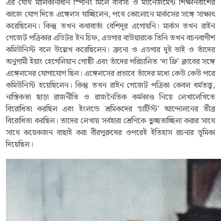
এর যৌথ মালিকানাধীন স্পিনিং মিলে ব্যবসা ও ম্যানেজমেন্ট শিক্ষানবীশের
কাজে যোগ দিতে এঙ্গেলস যাচ্ছিলেন, পথে কোলোনে মার্কসের সঙ্গে সাক্ষাৎ
করেছিলেন। কিন্তু তখন কথাবার্তা বেশিদূর এগোয়নি। মার্কস তখন রাইন
গেজেট পত্রিকার এডিটর ইন চিফ, এডগার বাউয়ারকে তিনি তখন বচনবাগীশ
কমিউনিস্ট বলে উল্লেখ করেছিলেন। ব্রুনো ও এডগার দুই ভাই ও তাঁদের
অনুগামী ইয়াং হেগেলিয়ান গোষ্ঠী এবং তাঁদের পরিচালিত ‘দ্য ফ্রি’ ক্লাবের সঙ্গে
এঙ্গেলসের যোগাযোগ ছিল। এঙ্গেলসের প্রভাবে তাঁদের মধ্যে কেউ কেউ পরে
কমিউনিস্ট হয়েছিলেন। কিন্তু তখন রাইন গেজেট পত্রিকা কেবল ধর্মতত্ত্ব,
নাস্তিকতা ছাড়া রাজনীতি ও রাজনৈতিক কর্মকাণ্ড নিয়ে লেখালেখিতে
বিরোধিতা করছিল এবং ইংলন্ডে শ্রমিকদের ‘চার্টিস্ট’ আন্দোলনের তীব্র
বিরোধিতা করছিল। তাদের লেখায় সর্বহারা শ্রেণিকে তুচ্ছতাচ্ছিল্য করার সাথে
সাথে কয়েকজন বাছাই করা বীরপুরুষের ওপরেই ইতিহাস রচনার ভূমিকা
দিয়েছিল।