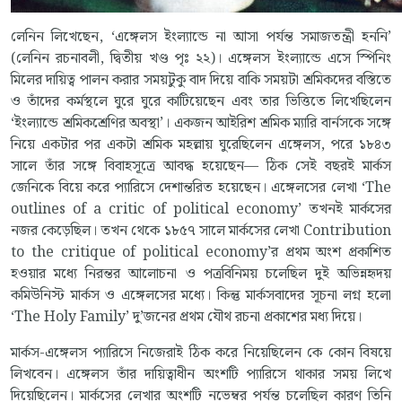
লেনিন লিখেছেন, ‘এঙ্গেলস ইংল্যান্ডে না আসা পর্যন্ত সমাজতন্ত্রী হননি’
(লেনিন রচনাবলী, দ্বিতীয় খণ্ড পৃঃ ২২)। এঙ্গেলস ইংল্যান্ডে এসে স্পিনিং
মিলের দায়িত্ব পালন করার সময়টুকু বাদ দিয়ে বাকি সময়টা শ্রমিকদের বস্তিতে
ও তাঁদের কর্মস্থলে ঘুরে ঘুরে কাটিয়েছেন এবং তার ভিত্তিতে লিখেছিলেন
‘ইংল্যান্ডে শ্রমিকশ্রেণির অবস্থা’। একজন আইরিশ শ্রমিক ম্যারি বার্নসকে সঙ্গে
নিয়ে একটার পর একটা শ্রমিক মহল্লায় ঘুরেছিলেন এঙ্গেলস, পরে ১৮৪৩
সালে তাঁর সঙ্গে বিবাহসূত্রে আবদ্ধ হয়েছেন— ঠিক সেই বছরই মার্কস
জেনিকে বিয়ে করে প্যারিসে দেশান্তরিত হয়েছেন। এঙ্গেলসের লেখা ‘The
outlines of a critic of political economy’ তখনই মার্কসের
নজর কেড়েছিল। তখন থেকে ১৮৫৭ সালে মার্কসের লেখা Contribution
to the critique of political economy’র প্রথম অংশ প্রকাশিত
হওয়ার মধ্যে নিরন্তর আলোচনা ও পত্রবিনিময় চলেছিল দুই অভিন্নহৃদয়
কমিউনিস্ট মার্কস ও এঙ্গেলসের মধ্যে। কিন্তু মার্কসবাদের সূচনা লগ্ন হলো
‘The Holy Family’ দু’জনের প্রথম যৌথ রচনা প্রকাশের মধ্য দিয়ে।
মার্কস-এঙ্গেলস প্যারিসে নিজেরাই ঠিক করে নিয়েছিলেন কে কোন বিষয়ে
লিখবেন। এঙ্গেলস তাঁর দায়িত্বাধীন অংশটি প্যারিসে থাকার সময় লিখে
দিয়েছিলেন। মার্কসের লেখার অংশটি নভেম্বর পর্যন্ত চলেছিল কারণ তিনি