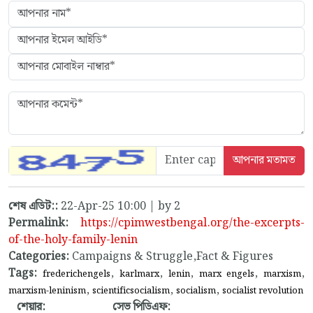
শেষ এডিট::
22-Apr-25 10:00 | by 2
Permalink:
https://cpimwestbengal.org/the-excerpts-
of-the-holy-family-lenin
Categories:
Campaigns & Struggle,Fact & Figures
Tags:
,
,
,
,
,
frederichengels
karlmarx
lenin
marx engels
marxism
,
,
,
marxism-leninism
scientificsocialism
socialism
socialist revolution
শেয়ার:
সেভ পিডিএফ: