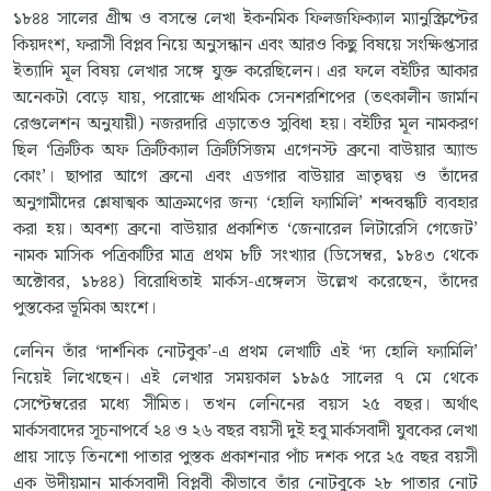
১৮৪৪ সালের গ্রীষ্ম ও বসন্তে লেখা ইকনমিক ফিলজফিক্যাল ম্যানুস্ক্রিপ্টের
কিয়দংশ, ফরাসী বিপ্লব নিয়ে অনুসন্ধান এবং আরও কিছু বিষয়ে সংক্ষিপ্তসার
ইত্যাদি মূল বিষয় লেখার সঙ্গে যুক্ত করেছিলেন। এর ফলে বইটির আকার
অনেকটা বেড়ে যায়, পরোক্ষে প্রাথমিক সেনশরশিপের (তৎকালীন জার্মান
রেগুলেশন অনুযায়ী) নজরদারি এড়াতেও সুবিধা হয়। বইটির মূল নামকরণ
ছিল ‘ক্রিটিক অফ ক্রিটিক্যাল ক্রিটিসিজম এগেনস্ট ব্রুনো বাউয়ার অ্যান্ড
কোং’। ছাপার আগে ব্রুনো এবং এডগার বাউয়ার ভ্রাতৃদ্বয় ও তাঁদের
অনুগামীদের শ্লেষাত্মক আক্রমণের জন্য ‘হোলি ফ্যামিলি’ শব্দবন্ধটি ব্যবহার
করা হয়। অবশ্য ব্রুনো বাউয়ার প্রকাশিত ‘জেনারেল লিটারেসি গেজেট’
নামক মাসিক পত্রিকাটির মাত্র প্রথম ৮টি সংখ্যার (ডিসেম্বর, ১৮৪৩ থেকে
অক্টোবর, ১৮৪৪) বিরোধিতাই মার্কস-এঙ্গেলস উল্লেখ করেছেন, তাঁদের
পুস্তকের ভূমিকা অংশে।
লেনিন তাঁর ‘দার্শনিক নোটবুক’-এ প্রথম লেখাটি এই ‘দ্য হোলি ফ্যামিলি’
নিয়েই লিখেছেন। এই লেখার সময়কাল ১৮৯৫ সালের ৭ মে থেকে
সেপ্টেম্বরের মধ্যে সীমিত। তখন লেনিনের বয়স ২৫ বছর। অর্থাৎ
মার্কসবাদের সূচনাপর্বে ২৪ ও ২৬ বছর বয়সী দুই হবু মার্কসবাদী যুবকের লেখা
প্রায় সাড়ে তিনশো পাতার পুস্তক প্রকাশনার পাঁচ দশক পরে ২৫ বছর বয়সী
এক উদীয়মান মার্কসবাদী বিপ্লবী কীভাবে তাঁর নোটবুকে ২৮ পাতার নোট