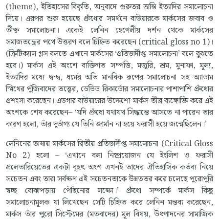
(theme), ইতিহাসের বিকৃতি, অনুবাদে গুরুতর ভ্রান্তি ইত্যাদির সমালোচনা
দিয়ে। এরপর শুরু হয়েছে প্রুঁধোর সমর্থনে বাউয়ারকে মার্কসের জবাব ও
তীক্ষ্ণ সমালোচনা। একেই লেনিন হেগেলীয় দর্শন থেকে মার্কসের
সমাজতন্ত্রের পথে উত্তরণ বলে চিহ্নিত করেছেন (critical gloss no 1)।
(ক্রিটিক্যাল গ্লস বলতে এখানে মার্কসের ‘প্রতিভাদীপ্ত সমালোচনা’ বলে বুঝতে
হবে।) মার্কস এই অংশে ব্যক্তিগত সম্পত্তি, মজুরি, শ্রম, মুনাফা, মূল্য,
ইত্যাদির মধ্যে দ্বন্দ্ব, ধর্মের অতি মানবিক রূপের সমালোচনা সহ অ্যাডাম
স্মিথের পুঁজিবাদের তত্ত্বের, ডেভিড রিকার্ডোর সমালোচনার পাশাপাশি প্রুঁধোর
প্রশংসা করেছেন। এডগার বাউয়ারের উদ্দেশ্যে মার্কস তীব্র ব্যঙ্গোক্তি করে এই
অংশকে শেষ করেছেন– ‘যদি প্রুঁধো যথাযথ সিদ্ধান্তে আসতে না পারেন তার
কারণ হলো, তাঁর দুর্ভাগ্য যে তিনি জার্মান না হয়ে ফরাসী হয়ে জন্মেছিলেন।’
লেনিনের ভাষায় মার্কসের দ্বিতীয় প্রতিভাদীপ্ত সমালোচনা (Critical Gloss
No 2) হলো – ‘এখানে বলা নিষ্প্রয়োজন যে ইংলিশ ও ফরাসী
প্রলেতারিয়েতের একটা বৃহৎ অংশ এখনই তাদের ঐতিহাসিক কর্তব্য নিয়ে
সচেতন এবং তারা সর্বক্ষণ এই সচেতনতাকে উন্নততর করে চলেছে পুরোপুরি
স্বচ্ছ বোঝাপড়ায় পৌঁছনোর লক্ষ্যে।’ প্রুঁধো সম্পর্কে মার্কস কিছু
সমালোচনামূলক যা লিখেছেন সেটি চিহ্নিত করে লেনিন মন্তব্য করেছেন,
মার্কস তাঁর পুরো সিস্টেমের (মতবাদের) মূল বিষয়, উৎপাদনের সামাজিক