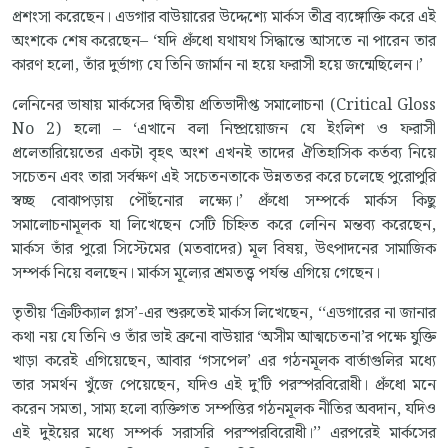
প্রশংসা করেছেন। এডগার বাউয়ারের উদ্দেশ্যে মার্কস তীব্র ব্যঙ্গোক্তি করে এই
অংশকে শেষ করেছেন– ‘যদি প্রুঁধো যথাযথ সিদ্ধান্তে আসতে না পারেন তার
কারণ হলো, তাঁর দুর্ভাগ্য যে তিনি জার্মান না হয়ে ফরাসী হয়ে জন্মেছিলেন।’
লেনিনের ভাষায় মার্কসের দ্বিতীয় প্রতিভাদীপ্ত সমালোচনা (Critical Gloss
No 2) হলো – ‘এখানে বলা নিষ্প্রয়োজন যে ইংলিশ ও ফরাসী
প্রলেতারিয়েতের একটা বৃহৎ অংশ এখনই তাদের ঐতিহাসিক কর্তব্য নিয়ে
সচেতন এবং তারা সর্বক্ষণ এই সচেতনতাকে উন্নততর করে চলেছে পুরোপুরি
স্বচ্ছ বোঝাপড়ায় পৌঁছনোর লক্ষ্যে।’ প্রুঁধো সম্পর্কে মার্কস কিছু
সমালোচনামূলক যা লিখেছেন সেটি চিহ্নিত করে লেনিন মন্তব্য করেছেন,
মার্কস তাঁর পুরো সিস্টেমের (মতবাদের) মূল বিষয়, উৎপাদনের সামাজিক
সম্পর্ক নিয়ে বলছেন। মার্কস মূল্যের শ্রমতত্ত্ব পর্যন্ত এগিয়ে গেছেন।
তৃতীয় ‘ক্রিটিক্যাল গ্লস’-এর শুরুতেই মার্কস লিখেছেন, ‘‘এডগারের না জানার
কথা নয় যে তিনি ও তাঁর ভাই ব্রুনো বাউয়ার ‘অসীম আত্মচেতনা’র পক্ষে যুক্তি
খাড়া করেই এগিয়েছেন, আবার ‘গসপেল’ এর গঠনমূলক বার্তাগুলির মধ্যে
তার সমর্থন খুঁজে পেয়েছেন, যদিও এই দু’টি পরস্পরবিরোধী। প্রুঁধো মনে
করেন সমতা, সাম্য হলো ব্যক্তিগত সম্পত্তির গঠনমূলক নীতির অবদান, যদিও
এই দুইয়ের মধ্যে সম্পর্ক সরাসরি পরস্পরবিরোধী।’’ এরপরেই মার্কসের