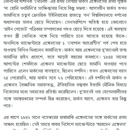
লেনিনের দার্শনিক ‘নোটবই’-এর প্রথম লেখাটি মার্কস এঙ্গেলসের প্রথম পুস্তক
‘দ্য হোলি ফ্যামিলি’র সংক্ষিপ্তসার নিয়ে কিছু মন্তব্য। আপসহীন মার্কস তখন
জার্মানিতে চতুর্থ ফ্রেডরিক উইলিয়ামের রাজত্বে ‘বন’ বিশ্ববিদ্যালয়ে দর্শনের
অধ্যাপনার ভাবনা ছেড়ে দিয়েছেন। সেনসরশিপে অতিষ্ঠ হয়ে কোলোনে
‘রাইন গেজেট’ পত্রিকার সম্পাদকের পদও ছেড়ে দিতে হয়েছে। এই অবস্থায়
তখন স্ত্রী জেনিকে সঙ্গে নিয়ে প্যারিসে চলে আসতে হয়েছে তাঁকে।
অন্যদিকে ম্যাঞ্চেস্টারে এঙ্গেলসের ১ ‘সোশাল অ্যাপ্রেন্টিস’ পর্ব শেষ হয়ে
যাওয়ায় তিনিও ফিরলেন জার্মানিতে। মার্কস আর এঙ্গেলসের দু’জনেরই জন্ম
জার্মানির রাইন প্রদেশে, তবে আড়াই বছরের ব্যবধানে। ১৮৪৪ সালের
আগস্টের শেষদিকে এঙ্গেলস ম্যাঞ্চেস্টার ছেড়ে জার্মানি যাওয়ার পথে
প্যারিসে এলেন মার্কসের বাসস্থানে, ছিলেন দশদিন। তখন এঙ্গেলসের বয়স
২৪ পেরোয়নি, আর মার্কস সবে ২৬ পেরিয়েছেন। এই দশদিনেই মার্কস ও
এঙ্গেলস বৈজ্ঞানিক সমাজতন্ত্র, ঐতিহাসিক বস্তুবাদ ইত্যাদি মৌলিক বিষয়ে
নিজেদের মধ্যে সহমতের প্রতিষ্ঠা করেছিলেন। দু’জনেই নব্য হেগেলবাদীদের
সঙ্গে সমস্তরকমের সম্পর্ক ছিন্ন করেছেন, মার্কস আগে, এঙ্গেলস তার কিছু
পরে।
এর আগে ১৮৪২ সালে নভেম্বরের মাঝামাঝি এঙ্গেলসের সঙ্গে মার্কসের প্রথম
সাক্ষাৎ হয়েছিল। সেই সময়ে বাবার নির্দেশে ম্যাঞ্চেস্টারে ‘আরমেন এঙ্গেলস’