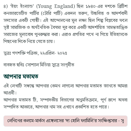
৪) ‘ইয়ং ইংল্যান্ড’ (Young England) ছিল ১৮৪০-এর দশকে ব্রিটিশ
কনজারভেটিভ পার্টির (টোরি পার্টি) একদল তরুণ, উচ্চবিত্ত ও আদর্শবাদী
সদস্যের একটি গোষ্ঠী। এই আন্দোলনের মূল লক্ষ্য ছিল শিল্প বিপ্লবের ফলে
সৃষ্ট সামাজিক ও অর্থনৈতিক বৈষম্য দূর করে একটি আদর্শায়িত সামন্ততান্ত্রিক
সমাজের মূল্যবোধ পুনরুদ্ধার করা। এরাও প্রগতির পথে না গিয়ে ইতিহাসকে
পিছনের দিকে নিয়ে যেতে চায়।
সুত্রঃ গণশক্তি পত্রিকা, ২২এপ্রিল- ২০২৫
ব্যবহৃত ছবিঃ সোশ্যাল মিডিয়া সুত্রে সংগৃহীত
আপনার মতামত
এই লেখাটি সম্বন্ধে আপনার কেমন লাগলো আপনার মতামত জানতে আমরা
আগ্রহী।
আপনার মতামত টি, সম্পাদকীয় বিভাগের অনুমতিক্রমে, পূর্ণ রূপে অথবা
সম্পাদিত আকারে, আপনার নাম সহ এখানে প্রকাশিত হতে পারে।