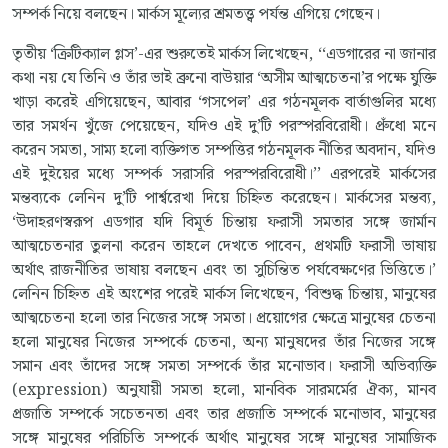
সম্পর্ক নিয়ে বলছেন। মার্কস মূল্যের শ্রমতত্ত্ব পর্যন্ত এগিয়ে গেছেন।
তৃতীয় ‘ক্রিটিক্যাল গ্লস’-এর শুরুতেই মার্কস লিখেছেন, ‘‘এডগারের না জানার
কথা নয় যে তিনি ও তাঁর ভাই ব্রুনো বাউয়ার ‘অসীম আত্মচেতনা’র পক্ষে যুক্তি
খাড়া করেই এগিয়েছেন, আবার ‘গসপেল’ এর গঠনমূলক বার্তাগুলির মধ্যে
তার সমর্থন খুঁজে পেয়েছেন, যদিও এই দু’টি পরস্পরবিরোধী। প্রুঁধো মনে
করেন সমতা, সাম্য হলো ব্যক্তিগত সম্পত্তির গঠনমূলক নীতির অবদান, যদিও
এই দুইয়ের মধ্যে সম্পর্ক সরাসরি পরস্পরবিরোধী।’’ এরপরেই মার্কসের
মন্তব্যকে লেনিন দু’টি পার্শ্বরেখা দিয়ে চিহ্নিত করেছেন। মার্কসের মন্তব্য,
‘উদাহরণস্বরূপ এডগার যদি বিমূর্ত চিন্তায় ফরাসী সমতার সঙ্গে জার্মান
আত্মচেতনার তুলনা করেন তাহলে দেখতে পাবেন, প্রথমটি ফরাসী ভাষায়
অর্থাৎ রাজনীতির ভাষায় বলছেন এবং তা সুচিন্তিত পর্যবেক্ষণের ভিত্তিতে।’
লেনিন চিহ্নিত এই অংশের পরেই মার্কস লিখেছেন, ‘বিশুদ্ধ চিন্তায়, মানুষের
আত্মচেতনা হলো তার নিজের সঙ্গে সমতা। প্রয়োগের ক্ষেত্রে মানুষের চেতনা
হলো মানুষের নিজের সম্পর্কে চেতনা, অন্য মানুষদের তাঁর নিজের সঙ্গে
সমান এবং তাঁদের সঙ্গে সমতা সম্পর্কে তাঁর মনোভাব। ফরাসী অভিব্যক্তি
(expression) অনুযায়ী সমতা হলো, মানবিক সারমর্মের ঐক্য, মানব
প্রজাতি সম্পর্কে সচেতনতা এবং তার প্রজাতি সম্পর্কে মনোভাব, মানুষের
সঙ্গে মানুষের পরিচিতি সম্পর্কে অর্থাৎ মানুষের সঙ্গে মানুষের সামাজিক