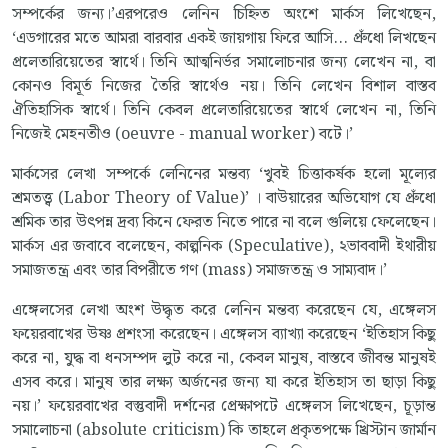
সম্পর্কের জন্য।’এরপরেও লেনিন চিহ্নিত অংশে মার্কস লিখেছেন,
‘এডগারের মতে আমরা বারবার একই জায়গায় ফিরে আসি... প্রুঁধো লিখছেন
প্রলেতারিয়েতের স্বার্থে। তিনি আত্মনির্ভর সমালোচনার জন্য লেখেন না, বা
কোনও বিমূর্ত নিজের তৈরি স্বার্থেও নয়। তিনি লেখেন বিশাল বাস্তব
ঐতিহাসিক স্বার্থে। তিনি কেবল প্রলেতারিয়েতের স্বার্থে লেখেন না, তিনি
নিজেই মেহনতীও (oeuvre - manual worker) বটে।’
মার্কসের লেখা সম্পর্কে লেনিনের মন্তব্য ‘খুবই চিত্তাকর্ষক হলো মূল্যের
শ্রমতত্ত্ব (Labor Theory of Value)’ । বাউয়ারের অভিযোগ যে প্রুঁধো
শ্রমিক তার উৎপন্ন দ্রব্য কিনে ফেরত নিতে পারে না বলে গুলিয়ে ফেলেছেন।
মার্কস এর জবাবে বলেছেন, কাল্পনিক (Speculative), ২ভাববাদী ইথারীয়
সমাজতন্ত্র এবং তার বিপরীতে গণ (mass) সমাজতন্ত্র ও সাম্যবাদ।’
এঙ্গেলসের লেখা অংশ উদ্ধৃত করে লেনিন মন্তব্য করেছেন যে, এঙ্গেলস
ফয়েরবাখের উষ্ণ প্রশংসা করেছেন। এঙ্গেলস ব্যাখ্যা করেছেন ‘ইতিহাস কিছু
করে না, যুদ্ধ বা ধনসম্পদ লুট করে না, কেবল মানুষ, বাস্তবে জীবন্ত মানুষই
এসব করে। মানুষ তার লক্ষ্য অর্জনের জন্য যা করে ইতিহাস তা ছাড়া কিছু
নয়।’ ফয়েরবাখের বস্তুবাদী দর্শনের প্রেক্ষাপটে এঙ্গেলস লিখেছেন, চূড়ান্ত
সমালোচনা (absolute criticism) কি তাহলে প্রকৃতপক্ষে খ্রিস্টান জার্মান