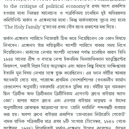
to the critique of political economy’র প্রথম অংশ প্রকাশিত
হওয়ার মধ্যে নিরন্তর আলোচনা ও পত্রবিনিময় চলেছিল দুই অভিন্নহৃদয়
কমিউনিস্ট মার্কস ও এঙ্গেলসের মধ্যে। কিন্তু মার্কসবাদের সূচনা লগ্ন হলো
‘The Holy Family’ দু’জনের প্রথম যৌথ রচনা প্রকাশের মধ্য দিয়ে।
মার্কস-এঙ্গেলস প্যারিসে নিজেরাই ঠিক করে নিয়েছিলেন কে কোন বিষয়ে
লিখবেন। এঙ্গেলস তাঁর দায়িত্বাধীন অংশটি প্যারিসে থাকার সময় লিখে
দিয়েছিলেন। মার্কসের লেখার অংশটি নভেম্বর পর্যন্ত চলেছিল কারণ তিনি
১৮৪৪ সালের গ্রীষ্ম ও বসন্তে লেখা ইকনমিক ফিলজফিক্যাল ম্যানুস্ক্রিপ্টের
কিয়দংশ, ফরাসী বিপ্লব নিয়ে অনুসন্ধান এবং আরও কিছু বিষয়ে সংক্ষিপ্তসার
ইত্যাদি মূল বিষয় লেখার সঙ্গে যুক্ত করেছিলেন। এর ফলে বইটির আকার
অনেকটা বেড়ে যায়, পরোক্ষে প্রাথমিক সেনশরশিপের (তৎকালীন জার্মান
রেগুলেশন অনুযায়ী) নজরদারি এড়াতেও সুবিধা হয়। বইটির মূল নামকরণ
ছিল ‘ক্রিটিক অফ ক্রিটিক্যাল ক্রিটিসিজম এগেনস্ট ব্রুনো বাউয়ার অ্যান্ড
কোং’। ছাপার আগে ব্রুনো এবং এডগার বাউয়ার ভ্রাতৃদ্বয় ও তাঁদের
অনুগামীদের শ্লেষাত্মক আক্রমণের জন্য ‘হোলি ফ্যামিলি’ শব্দবন্ধটি ব্যবহার
করা হয়। অবশ্য ব্রুনো বাউয়ার প্রকাশিত ‘জেনারেল লিটারেসি গেজেট’
নামক মাসিক পত্রিকাটির মাত্র প্রথম ৮টি সংখ্যার (ডিসেম্বর, ১৮৪৩ থেকে
অক্টোবর, ১৮৪৪) বিরোধিতাই মার্কস-এঙ্গেলস উল্লেখ করেছেন, তাঁদের