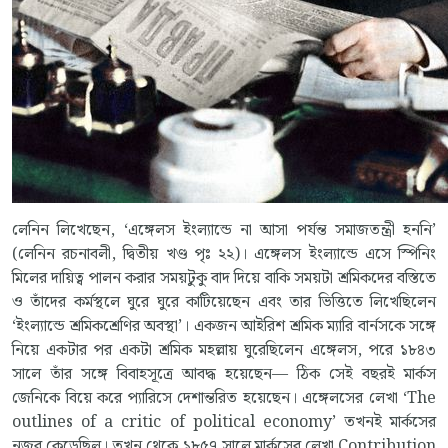
লেনিন লিখেছেন, ‘এঙ্গেলস ইংল্যান্ডে না আসা পর্যন্ত সমাজতন্ত্রী হননি’
(লেনিন রচনাবলী, দ্বিতীয় খণ্ড পৃঃ ২২)। এঙ্গেলস ইংল্যান্ডে এসে স্পিনিং
মিলের দায়িত্ব পালন করার সময়টুকু বাদ দিয়ে বাকি সময়টা শ্রমিকদের বস্তিতে
ও তাঁদের কর্মস্থলে ঘুরে ঘুরে কাটিয়েছেন এবং তার ভিত্তিতে লিখেছিলেন
‘ইংল্যান্ডে শ্রমিকশ্রেণির অবস্থা’। একজন আইরিশ শ্রমিক ম্যারি বার্নসকে সঙ্গে
নিয়ে একটার পর একটা শ্রমিক মহল্লায় ঘুরেছিলেন এঙ্গেলস, পরে ১৮৪৩
সালে তাঁর সঙ্গে বিবাহসূত্রে আবদ্ধ হয়েছেন— ঠিক সেই বছরই মার্কস
জেনিকে বিয়ে করে প্যারিসে দেশান্তরিত হয়েছেন। এঙ্গেলসের লেখা ‘The
outlines of a critic of political economy’ তখনই মার্কসের
নজর কেড়েছিল। তখন থেকে ১৮৫৭ সালে মার্কসের লেখা Contribution