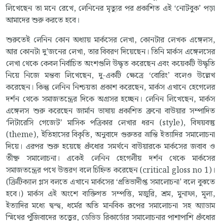
লিখেছেন তা মনে রেখে, লেনিনের মৃত্যুর পর প্রকাশিত এই ‘নোটবুক’ পড়া
আমাদের শুরু করতে হবে।
শুরুতেই লেনিন কোন অধ্যায় মার্কসের লেখা, কোনটার লেখক এঙ্গেলস,
আর কোনটা দু’জনের লেখা, তার বিবরণ দিয়েছেন। তিনি মার্কস এঙ্গেলসের
লেখা থেকে কেবল নির্বাচিত অংশগুলি উদ্ধৃত করেছেন এবং কয়েকটি উদ্ধৃতি
নিয়ে নিজে মন্তব্য লিখেছেন, দু-একটি ক্ষেত্রে ‘বোরিং’ বলেও উল্লেখ
করেছেন। কিন্তু লেনিন নিশ্চয়তা প্রকাশ করেছেন, মার্কস এখানে হেগেলের
দর্শন থেকে সমাজতন্ত্রের দিকে অগ্রসর হচ্ছেন। লেনিন লিখেছেন, মার্কস
এঙ্গেলস শুরু করেছেন জার্মান ভাষায় প্রকাশিত ব্রুনো বাউয়ার সম্পাদিত
‘লিটারেসি গেজেট’ মাসিক পত্রিকার লেখার ধরন (style), বিষয়বস্তু
(theme), ইতিহাসের বিকৃতি, অনুবাদে গুরুতর ভ্রান্তি ইত্যাদির সমালোচনা
দিয়ে। এরপর শুরু হয়েছে প্রুঁধোর সমর্থনে বাউয়ারকে মার্কসের জবাব ও
তীক্ষ্ণ সমালোচনা। একেই লেনিন হেগেলীয় দর্শন থেকে মার্কসের
সমাজতন্ত্রের পথে উত্তরণ বলে চিহ্নিত করেছেন (critical gloss no 1)।
(ক্রিটিক্যাল গ্লস বলতে এখানে মার্কসের ‘প্রতিভাদীপ্ত সমালোচনা’ বলে বুঝতে
হবে।) মার্কস এই অংশে ব্যক্তিগত সম্পত্তি, মজুরি, শ্রম, মুনাফা, মূল্য,
ইত্যাদির মধ্যে দ্বন্দ্ব, ধর্মের অতি মানবিক রূপের সমালোচনা সহ অ্যাডাম
স্মিথের পুঁজিবাদের তত্ত্বের, ডেভিড রিকার্ডোর সমালোচনার পাশাপাশি প্রুঁধোর