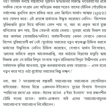
নয়? ভাববাদ বলছে বস্তুবাদের পুরাতন দ্বন্দ্বগুলির বিরুদ্ধে ফয়েরবাখের প্রশ্নে
সবদিক থেকে সংগ্রাম এবং অতিক্রম করার পরেও তাদের মৌলিক গোঁড়ামিকে
সর্বাপেক্ষা কুৎসিত রূপে হাজির করে এবং খ্রিস্টান জার্মান আত্মার (spirit)
জয় ঘোষণা করে। এই প্রসঙ্গে মার্কসকে উদ্ধৃত করেছেন লেনিন। ‘বিশেষত
সুবিধাগুলি তুলে দিয়ে বাণিজ্য লোপ পায় না, বরং তা প্রকৃত অর্থে মুক্ত
বাণিজ্যের রূপ পায়, ঠিক তেমনই ধর্মের বেলায়। সুতরাং ধর্মের বিকাশ হয়
তার কার্যকর (ব্যবহারিক/ফলিত) সার্বজনীনতায় কেবল যেখানে কোনও
বিশেষ সুবিধাভোগী ধর্ম নেই।’বুর্জোয়া সমাজের নতুন ঝড়ঝঞ্ঝা চিহ্নিত করতে
মার্কসের উদ্ধৃতিকে লেনিন চিহ্নিত করেছেন, যেখানে মার্কস লিখেছেন,
‘ফ্রান্সের জমিতে প্রকৃত আলোকপ্রাপ্তি, যার কাঠামো বিপ্লবের হাতুড়ি দ্বারা
বিধ্বস্ত এবং যে জমির বিপুল সংখ্যক নতুন মালিকদের বিপুল উদ্দীপনায় এখন
সর্বব্যাপক কৃষির আওতায়, মুক্ত কলকারখানায় প্রথম নাড়াচাড়া— এসব হলো
নতুন করে গড়ে ওঠা বুর্জোয়া সমাজের কিছু লক্ষ্মণ।’
নব্য, বাম ? ফয়েরবাখের বস্তুবাদী সমালোচনার সমালোচক হেগেলিয়ান
বাউয়েররা। তাঁদের হিরো ৩রুদলফ-ইউজেনে সুয়ের বিখ্যাত উপন্যাস
‘প্যারিসের রহস্য’এর নায়ক। তাঁদের মডেল ৪‘ইয়ং ইংল্যান্ড’ তথা রক্ষণশীল
টোরি দলের মডেল। মার্কস-এঙ্গেলস তাই এদের ‘সমালোচনামূলক
সমালোচনা’র সমালোচনা লিখেছিলেন।