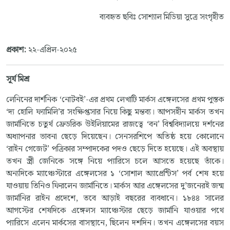
ব্যবহৃত ছবিঃ সোশ্যাল মিডিয়া সুত্রে সংগৃহীত
প্রকাশ:
২২-এপ্রিল-২০২৫
সূর্য মিশ্র
লেনিনের দার্শনিক ‘নোটবই’-এর প্রথম লেখাটি মার্কস এঙ্গেলসের প্রথম পুস্তক
‘দ্য হোলি ফ্যামিলি’র সংক্ষিপ্তসার নিয়ে কিছু মন্তব্য। আপসহীন মার্কস তখন
জার্মানিতে চতুর্থ ফ্রেডরিক উইলিয়ামের রাজত্বে ‘বন’ বিশ্ববিদ্যালয়ে দর্শনের
অধ্যাপনার ভাবনা ছেড়ে দিয়েছেন। সেনসরশিপে অতিষ্ঠ হয়ে কোলোনে
‘রাইন গেজেট’ পত্রিকার সম্পাদকের পদও ছেড়ে দিতে হয়েছে। এই অবস্থায়
তখন স্ত্রী জেনিকে সঙ্গে নিয়ে প্যারিসে চলে আসতে হয়েছে তাঁকে।
অন্যদিকে ম্যাঞ্চেস্টারে এঙ্গেলসের ১ ‘সোশাল অ্যাপ্রেন্টিস’ পর্ব শেষ হয়ে
যাওয়ায় তিনিও ফিরলেন জার্মানিতে। মার্কস আর এঙ্গেলসের দু’জনেরই জন্ম
জার্মানির রাইন প্রদেশে, তবে আড়াই বছরের ব্যবধানে। ১৮৪৪ সালের
আগস্টের শেষদিকে এঙ্গেলস ম্যাঞ্চেস্টার ছেড়ে জার্মানি যাওয়ার পথে
প্যারিসে এলেন মার্কসের বাসস্থানে, ছিলেন দশদিন। তখন এঙ্গেলসের বয়স