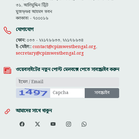
৩১, আলিমুদ্দিন স্ট্রিট
মুজফ্ফ‌র আহমদ ভবন
কলকাতা - ৭০০০১৬
যোগাযোগ
ফোন:
০৩৩ - ২২১৭৬৬৩৩, ২২১৭৬৬৩৪
ই-মেইল::
contact@cpimwestbengal.org
,
secretary@cpimwestbengal.org
ওয়েবসাইটের নতুন পোস্ট মেলবক্সে পেতে সাবস্ক্রাইব করুন
আমাদের সাথে থাকুন