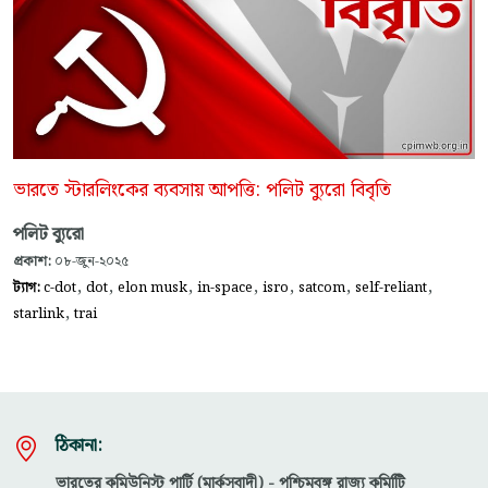
ভারতে স্টারলিংকের ব্যবসায় আপত্তি: পলিট ব্যুরো বিবৃতি
পলিট ব্যুরো
প্রকাশ:
০৮-জুন-২০২৫
,
,
,
,
,
,
,
ট্যাগ:
c-dot
dot
elon musk
in-space
isro
satcom
self-reliant
,
starlink
trai
ঠিকানা:
ভারতের কমিউনিস্ট পার্টি (মার্কসবাদী) - পশ্চিমবঙ্গ রাজ্য কমিটিি