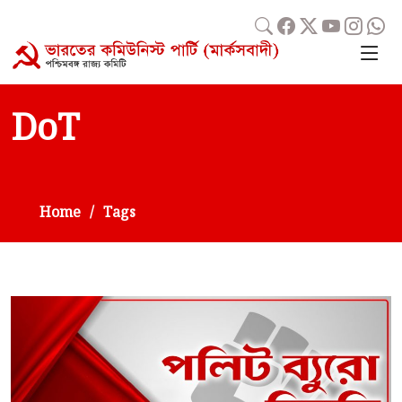
DoT
Home
Tags