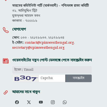
ভারতের কমিউনিস্ট পার্টি (মার্কসবাদী) - পশ্চিমবঙ্গ রাজ্য কমিটিি
৩১, আলিমুদ্দিন স্ট্রিট
মুজফ্ফ‌র আহমদ ভবন
কলকাতা - ৭০০০১৬
যোগাযোগ
ফোন:
০৩৩ - ২২১৭৬৬৩৩, ২২১৭৬৬৩৪
ই-মেইল::
contact@cpimwestbengal.org
,
secretary@cpimwestbengal.org
ওয়েবসাইটের নতুন পোস্ট মেলবক্সে পেতে সাবস্ক্রাইব করুন
আমাদের সাথে থাকুন