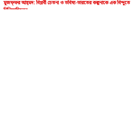
মুজফ্‌ফর আহ্‌মদ: বিপ্লবী চেতনা ও ভবিষ্য-ভারতের কল্পনাকে এক বিন্দুতে
মিলিয়েছিলেন
- প্রদোষকুমার বাগচী
CAMPAIGNS & STRUGGLE
•
03-AUG-2026
১০ই অগাস্ট জেল ভরো আন্দোলনের প্রেক্ষাপট
- নিরাপদ সরদার
PRESS RELEASE
•
30-JUL-2026