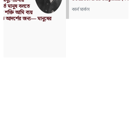
কার্ল মার্কস