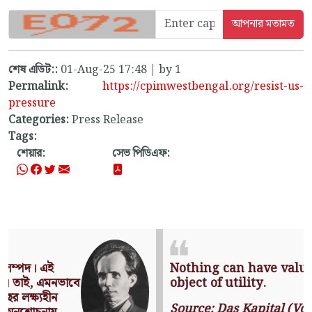
শেষ এডিট::
01-Aug-25 17:48 | by 1
Permalink:
https://cpimwestbengal.org/resist-us-
pressure
Categories:
Press Release
Tags:
শেয়ার:
সেভ পিডিএফ:
Nothing can have value without being an
object of utility.
Source: Das Kapital (Volume I, Chapter 1)