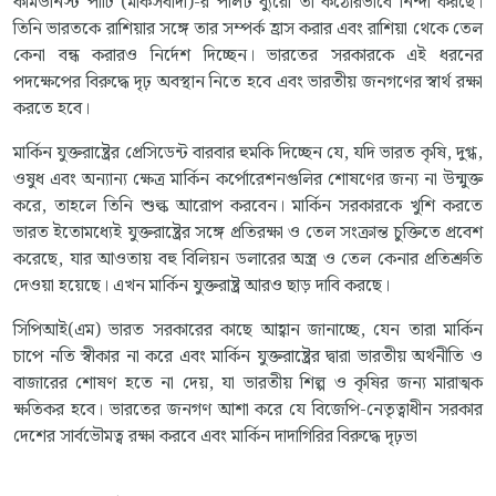
কমিউনিস্ট পার্টি (মার্কসবাদী)-র পলিট ব্যুরো তা কঠোরভাবে নিন্দা করছে।
তিনি ভারতকে রাশিয়ার সঙ্গে তার সম্পর্ক হ্রাস করার এবং রাশিয়া থেকে তেল
কেনা বন্ধ করারও নির্দেশ দিচ্ছেন। ভারতের সরকারকে এই ধরনের
পদক্ষেপের বিরুদ্ধে দৃঢ় অবস্থান নিতে হবে এবং ভারতীয় জনগণের স্বার্থ রক্ষা
করতে হবে।
মার্কিন যুক্তরাষ্ট্রের প্রেসিডেন্ট বারবার হুমকি দিচ্ছেন যে, যদি ভারত কৃষি, দুগ্ধ,
ওষুধ এবং অন্যান্য ক্ষেত্র মার্কিন কর্পোরেশনগুলির শোষণের জন্য না উন্মুক্ত
করে, তাহলে তিনি শুল্ক আরোপ করবেন। মার্কিন সরকারকে খুশি করতে
ভারত ইতোমধ্যেই যুক্তরাষ্ট্রের সঙ্গে প্রতিরক্ষা ও তেল সংক্রান্ত চুক্তিতে প্রবেশ
করেছে, যার আওতায় বহু বিলিয়ন ডলারের অস্ত্র ও তেল কেনার প্রতিশ্রুতি
দেওয়া হয়েছে। এখন মার্কিন যুক্তরাষ্ট্র আরও ছাড় দাবি করছে।
সিপিআই(এম) ভারত সরকারের কাছে আহ্বান জানাচ্ছে, যেন তারা মার্কিন
চাপে নতি স্বীকার না করে এবং মার্কিন যুক্তরাষ্ট্রের দ্বারা ভারতীয় অর্থনীতি ও
বাজারের শোষণ হতে না দেয়, যা ভারতীয় শিল্প ও কৃষির জন্য মারাত্মক
ক্ষতিকর হবে। ভারতের জনগণ আশা করে যে বিজেপি-নেতৃত্বাধীন সরকার
দেশের সার্বভৌমত্ব রক্ষা করবে এবং মার্কিন দাদাগিরির বিরুদ্ধে দৃঢ়ভা