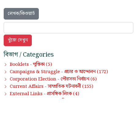
লেখক/কিওয়ার্ড
বিভাগ / Categories
পুস্তিকা
Booklets -
(5)
প্রচার ও আন্দোলন
Campaigns & Struggle -
(172)
পৌরসভা নির্বাচন
Corporation Election -
(6)
সাম্প্রতিক ঘটনাবলী
Current Affairs -
(155)
প্রাসঙ্গিক লিংক
External Links -
(4)
তথ্য ও পরিসংখ্যান
Fact & Figures -
(82)
হাইলাইট
Highlight -
(97)
আন্তর্জাতিক
International -
(3)
পার্টি পুস্তিকা
Party Documents -
(3)
জনগণ-রাজ্য
People-State -
(6)