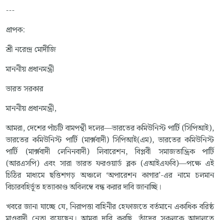
---
প্রাপক:
শ্রী নরেন্দ্র মোদীজি
মাননীয় প্রধানমন্ত্রী
ভারত সরকার
মাননীয় প্রধানমন্ত্রী,
আমরা, দেশের পাঁচটি বামপন্থী দলের—ভারতের কমিউনিস্ট পার্টি (সিপিআই),
ভারতের কমিউনিস্ট পার্টি (মার্ক্সবাদী) সিপিআই(এম), ভারতের কমিউনিস্ট
পার্টি (মার্ক্সবাদী লেনিনবাদী) লিবারেশন, বিপ্লবী সমাজতান্ত্রিক পার্টি
(আরএসপি) এবং সারা ভারত ফরওয়ার্ড ব্লক (এআইএফবি)—পক্ষে এই
চিঠির মাধ্যমে ছত্তিশগড় অঞ্চলে ‘অপারেশন কাগার’-এর নামে চলমান
বিচারবহির্ভূত হত্যাকাণ্ড অবিলম্বে বন্ধ করার দাবি জানাচ্ছি।
খবরে জানা যাচ্ছে যে, নিরাপত্তা বাহিনীর হেফাজতে বর্তমানে একাধিক বরিষ্ঠ
মাওবাদী নেতা রয়েছেন। আমরা দাবি করছি, তাঁদের সকলকে আদালতে