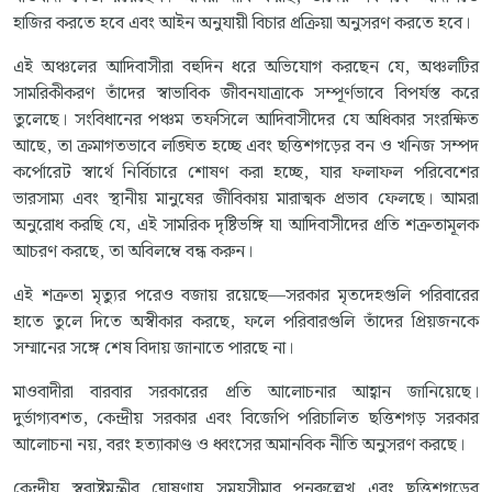
হাজির করতে হবে এবং আইন অনুযায়ী বিচার প্রক্রিয়া অনুসরণ করতে হবে।
এই অঞ্চলের আদিবাসীরা বহুদিন ধরে অভিযোগ করছেন যে, অঞ্চলটির
সামরিকীকরণ তাঁদের স্বাভাবিক জীবনযাত্রাকে সম্পূর্ণভাবে বিপর্যস্ত করে
তুলেছে। সংবিধানের পঞ্চম তফসিলে আদিবাসীদের যে অধিকার সংরক্ষিত
আছে, তা ক্রমাগতভাবে লঙ্ঘিত হচ্ছে এবং ছত্তিশগড়ের বন ও খনিজ সম্পদ
কর্পোরেট স্বার্থে নির্বিচারে শোষণ করা হচ্ছে, যার ফলাফল পরিবেশের
ভারসাম্য এবং স্থানীয় মানুষের জীবিকায় মারাত্মক প্রভাব ফেলছে। আমরা
অনুরোধ করছি যে, এই সামরিক দৃষ্টিভঙ্গি যা আদিবাসীদের প্রতি শত্রুতামূলক
আচরণ করছে, তা অবিলম্বে বন্ধ করুন।
এই শত্রুতা মৃত্যুর পরেও বজায় রয়েছে—সরকার মৃতদেহগুলি পরিবারের
হাতে তুলে দিতে অস্বীকার করছে, ফলে পরিবারগুলি তাঁদের প্রিয়জনকে
সম্মানের সঙ্গে শেষ বিদায় জানাতে পারছে না।
মাওবাদীরা বারবার সরকারের প্রতি আলোচনার আহ্বান জানিয়েছে।
দুর্ভাগ্যবশত, কেন্দ্রীয় সরকার এবং বিজেপি পরিচালিত ছত্তিশগড় সরকার
আলোচনা নয়, বরং হত্যাকাণ্ড ও ধ্বংসের অমানবিক নীতি অনুসরণ করছে।
কেন্দ্রীয় স্বরাষ্ট্রমন্ত্রীর ঘোষণায় সময়সীমার পুনরুল্লেখ এবং ছত্তিশগড়ের