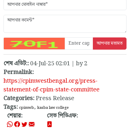
শেষ এডিট::
04-Jul-25 02:01 | by 2
Permalink:
https://cpimwestbengal.org/press-
statement-of-cpim-state-committee
Categories:
Press Release
Tags:
,
cpimwb
kasba law college
শেয়ার:
সেভ পিডিএফ: