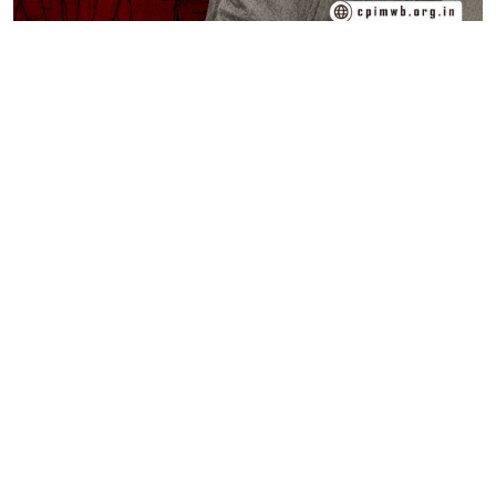
নেতাজি সুভাষচন্দ্র বসুকে পিছন থেকে ছুরি মারা
- শামসুল ইসলাম
FACT & FIGURES
•
08-AUG-2026