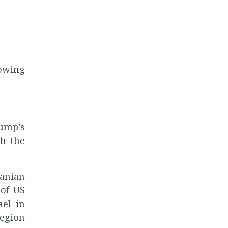
owing
ump’s
sh the
ranian
 of US
ael in
region