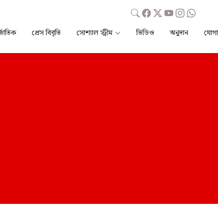
্জাতিক
প্রেস বিবৃতি
সোশ্যাল স্ট্রীম
ভিডিও
অনুদান
যোগ