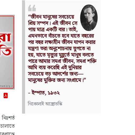
Nothing can have value
without being an object of
utility.
Source: Das Kapital
(Volume I, Chapter 1)
কার্ল মার্কস
নিঃশর্ত
 চালাতে
প্রান্তে