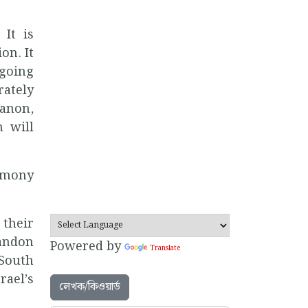
It is
on. It
ngoing
rately
banon,
n will
gemony
 their
bandon
Powered by
Translate
 South
rael’s
লেখক/কিওয়ার্ড