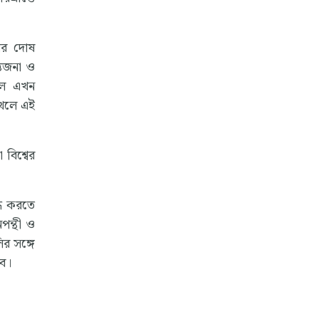
ওপর দোষ
তেজনা ও
়েল এখন
ুখলে এই
 বিশ্বের
ন্ধ করতে
পন্থী ও
ির সঙ্গে
বে।