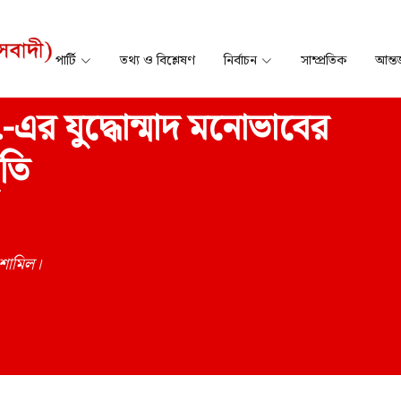
পার্টি
তথ্য ও বিশ্লেষণ
নির্বাচন
সাম্প্রতিক
আন্তর
ি–৭-এর যুদ্ধোন্মাদ মনোভাবের
ৃতি
 শামিল।