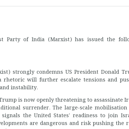
 Party of India (Marxist) has issued the foll
xist) strongly condemns US President Donald Tr
h rhetoric will further escalate tensions and pu
nd instability.
t Trump is now openly threatening to assassinate I
itional surrender. The large-scale mobilisation
 signals the United States' readiness to join Isr
evelopments are dangerous and risk pushing the 