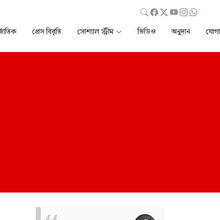
্জাতিক
প্রেস বিবৃতি
সোশ্যাল স্ট্রীম
ভিডিও
অনুদান
যোগ