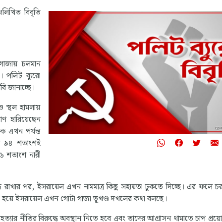
্নলিখিত বিবৃতি
“জীবন মানুষের সবচেয়
প্রিয় সম্পদ। এই জীবন
পায় মাত্র একটি বার। ত
এমনভাবে বাঁচতে হবে 
পর বছর লক্ষ্যহীন জীব
 গাজায় চলমান
যন্ত্রণা ভরা অনুশোচনায়
। পলিট ব্যুরো
হয়, যাতে মৃত্যুর মুহূর্ত
পারে আমার সমগ্র জীবন,
াবি জানাচ্ছে।
আমি ব্যয় করেছি এই দু
 স্থল হামলায়
সবচেয়ে বড় আদর্শের 
মানুষের মুক্তির জন্য সং
াণ হারিয়েছেন
ে এখন পর্যন্ত
- ইস্পাত, ১৯৩২
ের ৯৪ শতাংশই
৬ শতাংশ নারী
নিকোলাই অস্ত্রোভস্কি
দ্ধ রাখার পর, ইসরায়েল এখন নামমাত্র কিছু সহায়তা ঢুকতে দিচ্ছে। এর ফলে চরম
হিত হয়ে ইসরায়েল এখন গোটা গাজা ভূখণ্ড দখলের কথা বলছে।
্যার নীতির বিরুদ্ধে অবস্থান নিতে হবে এবং তাদের আগ্রাসন থামাতে চাপ প্রয