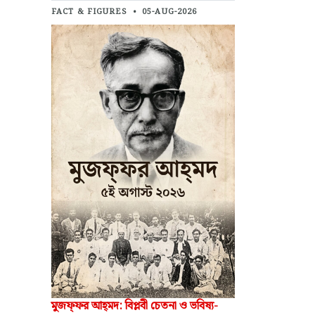
FACT & FIGURES
•
05-AUG-2026
মুজফ্‌ফর আহ্‌মদ: বিপ্লবী চেতনা ও ভবিষ্য-