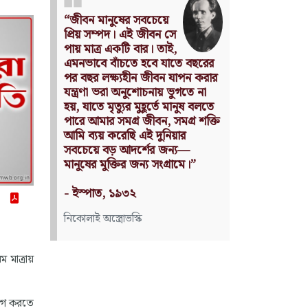
ে
Nothing can have value
 সে
without being an object of
াই,
utility.
যাতে বছরের
Source: Das Kapital
ন যাপন করার
(Volume I, Chapter 1)
 ভুগতে না
ে মানুষ বলতে
কার্ল মার্কস
 সমগ্র শক্তি
নিয়ার
জন্য—
গ্রামে।”
 মাত্রায়
়োগ করতে