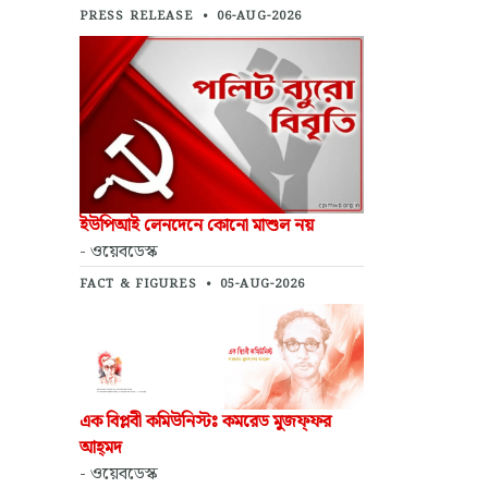
PRESS RELEASE
•
06-AUG-2026
ইউপিআই লেনদেনে কোনো মাশুল নয়
- ওয়েবডেস্ক
FACT & FIGURES
•
05-AUG-2026
এক বিপ্লবী কমিউনিস্টঃ কমরেড মুজফ্‌ফর
আহ্‌মদ
- ওয়েবডেস্ক