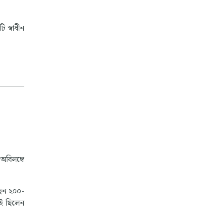
 স্বাধীন
 অবিলম্বে
েছেন ২০০-
শই ছিলেন