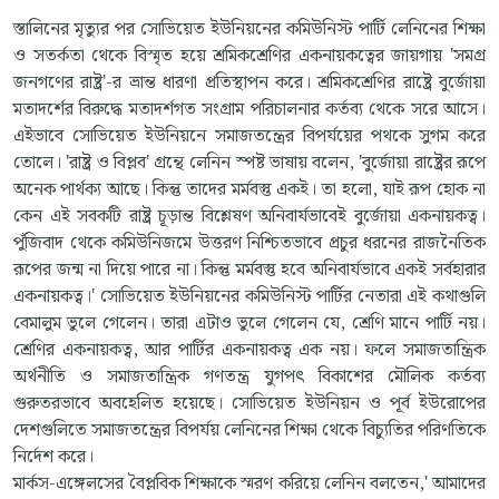
স্তালিনের মৃত্যুর পর সোভিয়েত ইউনিয়নের কমিউনিস্ট পার্টি লেনিনের শিক্ষা
ও সতর্কতা থেকে বিস্মৃত হয়ে শ্রমিকশ্রেণির একনায়কত্বের জায়গায় 'সমগ্র
জনগণের রাষ্ট্র'-র ভ্রান্ত ধারণা প্রতিস্থাপন করে। শ্রমিকশ্রেণির রাষ্ট্রে বুর্জোয়া
মতাদর্শের বিরুদ্ধে মতাদর্শগত সংগ্রাম পরিচালনার কর্তব্য থেকে সরে আসে।
এইভাবে সোভিয়েত ইউনিয়নে সমাজতন্ত্রের বিপর্যয়ের পথকে সুগম করে
তোলে। 'রাষ্ট্র ও বিপ্লব' গ্রন্থে লেনিন স্পষ্ট ভাষায় বলেন, 'বুর্জোয়া রাষ্ট্রের রূপে
অনেক পার্থক্য আছে। কিন্তু তাদের মর্মবস্তু একই। তা হলো, যাই রূপ হোক না
কেন এই সবকটি রাষ্ট্র চূড়ান্ত বিশ্লেষণ অনিবার্যভাবেই বুর্জোয়া একনায়কত্ব।
পুঁজিবাদ থেকে কমিউনিজমে উত্তরণ নিশ্চিতভাবে প্রচুর ধরনের রাজনৈতিক
রূপের জন্ম না দিয়ে পারে না। কিন্তু মর্মবস্তু হবে অনিবার্যভাবে একই সর্বহারার
একনায়কত্ব।' সোভিয়েত ইউনিয়নের কমিউনিস্ট পার্টির নেতারা এই কথাগুলি
বেমালুম ভুলে গেলেন। তারা এটাও ভুলে গেলেন যে, শ্রেণি মানে পার্টি নয়।
শ্রেণির একনায়কত্ব, আর পার্টির একনায়কত্ব এক নয়। ফলে সমাজতান্ত্রিক
অর্থনীতি ও সমাজতান্ত্রিক গণতন্ত্র যুগপৎ বিকাশের মৌলিক কর্তব্য
গুরুতরভাবে অবহেলিত হয়েছে। সোভিয়েত ইউনিয়ন ও পূর্ব ইউরোপের
দেশগুলিতে সমাজতন্ত্রের বিপর্যয় লেনিনের শিক্ষা থেকে বিচ্যুতির পরিণতিকে
নির্দেশ করে।
মার্কস-এঙ্গেলসের বৈপ্লবিক শিক্ষাকে স্মরণ করিয়ে লেনিন বলতেন,' আমাদের