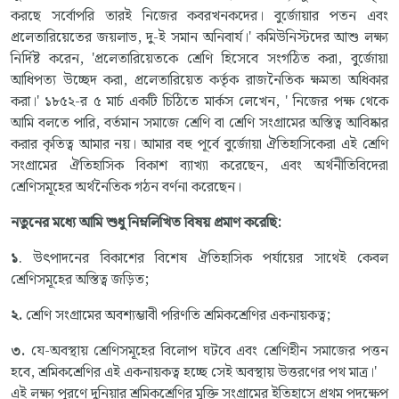
করছে সর্বোপরি তারই নিজের কবরখনকদের। বুর্জোয়ার পতন এবং
প্রলেতারিয়েতের জয়লাভ, দু-ই সমান অনিবার্য।' কমিউনিস্টদের আশু লক্ষ্য
নির্দিষ্ট করেন, 'প্রলেতারিয়েতকে শ্রেণি হিসেবে সংগঠিত করা, বুর্জোয়া
আধিপত্য উচ্ছেদ করা, প্রলেতারিয়েত কর্তৃক রাজনৈতিক ক্ষমতা অধিকার
করা।' ১৮৫২-র ৫ মার্চ একটি চিঠিতে মার্কস লেখেন, ' নিজের পক্ষ থেকে
আমি বলতে পারি, বর্তমান সমাজে শ্রেণি বা শ্রেণি সংগ্রামের অস্তিত্ব আবিষ্কার
করার কৃতিত্ব আমার নয়। আমার বহু পূর্বে বুর্জোয়া ঐতিহাসিকেরা এই শ্রেণি
সংগ্রামের ঐতিহাসিক বিকাশ ব্যাখ্যা করেছেন, এবং অর্থনীতিবিদেরা
শ্রেণিসমূহের অর্থনৈতিক গঠন বর্ণনা করেছেন।
নতুনের মধ্যে আমি শুধু নিম্নলিখিত বিষয় প্রমাণ করেছি:
১
. উৎপাদনের বিকাশের বিশেষ ঐতিহাসিক পর্যায়ের সাথেই কেবল
শ্রেণিসমূহের অস্তিত্ব জড়িত;
২.
শ্রেণি সংগ্রামের অবশ্যম্ভাবী পরিণতি শ্রমিকশ্রেণির একনায়কত্ব;
৩.
যে-অবস্থায় শ্রেণিসমূহের বিলোপ ঘটবে এবং শ্রেণিহীন সমাজের পত্তন
হবে, শ্রমিকশ্রেণির এই একনায়কত্ব হচ্ছে সেই অবস্থায় উত্তরণের পথ মাত্র।'
এই লক্ষ্য পূরণে দুনিয়ার শ্রমিকশ্রেণির মুক্তি সংগ্রামের ইতিহাসে প্রথম পদক্ষেপ