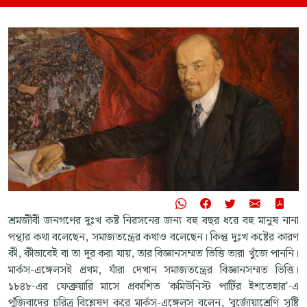
শ্রমজীবী জনগণের দুঃখ কষ্ট নিরসনের জন্য বহু বছর ধরে বহু মানুষ নানা
পন্থার কথা বলেছেন, সমাজতন্ত্রের কথাও বলেছেন। কিন্তু দুঃখ কষ্টের কারণ
কী, কীভাবেই বা তা দূর করা যায়, তার বিজ্ঞানসম্মত ভিত্তি তারা খুঁজে পাননি।
মার্কস-এঙ্গেলসই প্রথম, যাঁরা দেখান সমাজতন্ত্রের বিজ্ঞানসম্মত ভিত্তি।
১৮৪৮-এর ফেব্রুয়ারি মাসে প্রকাশিত 'কমিউনিস্ট পার্টির ইশতেহার'-এ
পুঁজিবাদের চরিত্র বিশ্লেষণ করে মার্কস-এঙ্গেলস বলেন, 'বুর্জোয়াশ্রেণি সৃষ্টি