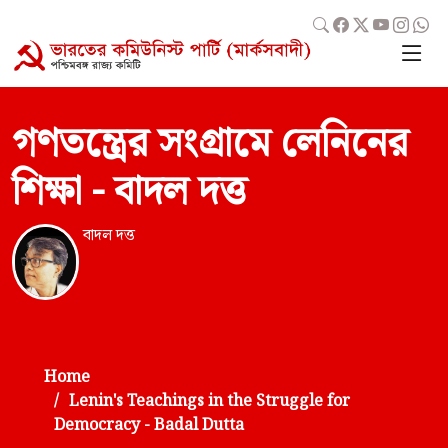
গণতন্ত্রের সংগ্রামে লেনিনের
শিক্ষা - বাদল দত্ত
বাদল দত্ত
Home
Lenin's Teachings in the Struggle for
Democracy - Badal Dutta