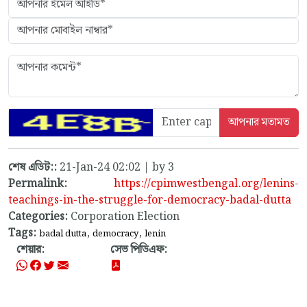
শেষ এডিট::
21-Jan-24 02:02 | by 3
Permalink:
https://cpimwestbengal.org/lenins-
teachings-in-the-struggle-for-democracy-badal-dutta
Categories:
Corporation Election
Tags:
,
,
badal dutta
democracy
lenin
শেয়ার:
সেভ পিডিএফ: