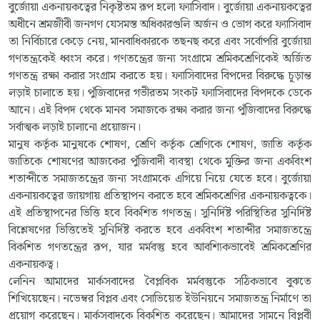
বুর্জোয়া একনায়কত্বের নিকৃষ্টতম রূপ হলো ফ্যাসিবাদ। বুর্জোয়া একনায়কত্বের
অধীনে শ্রমজীবী জনগণ যেসমস্ত অধিকারগুলি অর্জন ও ভোগ করে ফ্যাসিবাদ
তা নির্বিচারে কেড়ে নেয়, মানবাধিকারকে তছনছ করে এবং সর্বোপরি বুর্জোয়া
গণতন্ত্রকেই ধ্বংস করে। গণতন্ত্রের জন্য সংগ্রামে শ্রমিকশ্রেণিকেই অর্জিত
গণতন্ত্র রক্ষা করার সংগ্রাম করতে হয়। ফ্যাসিবাদের বিপদের বিরুদ্ধে চূড়ান্ত
লড়াই চালাতে হয়। পুঁজিবাদের গভীরতম সংকট ফ্যাসিবাদের বিপদকে ডেকে
আনে। এই বিপদ থেকে মানব সমাজকে রক্ষা করার জন্য পুঁজিবাদের বিরুদ্ধে
সর্বাত্মক লড়াই চালানো প্রয়োজন।
মানুষ কর্তৃক মানুষকে শোষণ, শ্রেণি কর্তৃক শ্রেণিকে শোষণ, জাতি কর্তৃক
জাতিকে শোষণের আজকের পুঁজিবাদী ব্যবস্থা থেকে মুক্তির জন্য একবিংশ
শতাব্দীতে সমাজতন্ত্রের জন্য সংগ্রামকে এগিয়ে নিয়ে যেতে হবে। বুর্জোয়া
একনায়কত্বের জায়গায় প্রতিস্থাপন করতে হবে শ্রমিকশ্রেণির একনায়কত্বকে।
এই প্রতিস্থাপনের ভিত্তি হবে বিকশিত গণতন্ত্র। সুনির্দিষ্ট পরিস্থিতির সুনির্দিষ্ট
বিশ্লেষণের ভিত্তিতেই সুনির্দিষ্ট করতে হবে একবিংশ শতাব্দীর সমাজতন্ত্রে
বিকশিত গণতন্ত্রের রূপ, যার মর্মবস্তু হবে আবশ্যিকভাবেই শ্রমিকশ্রেণির
একনায়কত্ব।
লেনিন আমাদের মার্কসবাদের বৈপ্লবিক মর্মবস্তুকে সঠিকভাবে বুঝতে
শিখিয়েছেন। নভেম্বর বিপ্লব এবং সোভিয়েত ইউনিয়নে সমাজতন্ত্র নির্মাণে তা
প্রয়োগ করেছেন। মার্কসবাদকে বিকশিত করেছেন। আমাদের সামনে বিপ্লবী