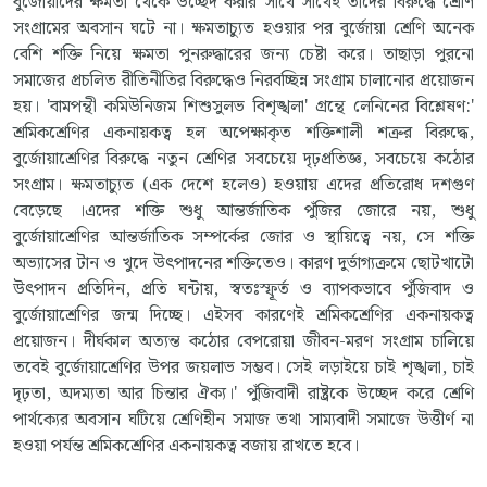
বুর্জোয়াদের ক্ষমতা থেকে উচ্ছেদ করার সাথে সাথেই তাদের বিরুদ্ধে শ্রেণি
সংগ্রামের অবসান ঘটে না। ক্ষমতাচ্যুত হওয়ার পর বুর্জোয়া শ্রেণি অনেক
বেশি শক্তি নিয়ে ক্ষমতা পুনরুদ্ধারের জন্য চেষ্টা করে। তাছাড়া পুরনো
সমাজের প্রচলিত রীতিনীতির বিরুদ্ধেও নিরবচ্ছিন্ন সংগ্রাম চালানোর প্রয়োজন
হয়। 'বামপন্থী কমিউনিজম শিশুসুলভ বিশৃঙ্খলা' গ্রন্থে লেনিনের বিশ্লেষণ:'
শ্রমিকশ্রেণির একনায়কত্ব হল অপেক্ষাকৃত শক্তিশালী শত্রুর বিরুদ্ধে,
বুর্জোয়াশ্রেণির বিরুদ্ধে নতুন শ্রেণির সবচেয়ে দৃঢ়প্রতিজ্ঞ, সবচেয়ে কঠোর
সংগ্রাম। ক্ষমতাচ্যুত (এক দেশে হলেও) হওয়ায় এদের প্রতিরোধ দশগুণ
বেড়েছে ।এদের শক্তি শুধু আন্তর্জাতিক পুঁজির জোরে নয়, শুধু
বুর্জোয়াশ্রেণির আন্তর্জাতিক সম্পর্কের জোর ও স্থায়িত্বে নয়, সে শক্তি
অভ্যাসের টান ও খুদে উৎপাদনের শক্তিতেও। কারণ দুর্ভাগ্যক্রমে ছোটখাটো
উৎপাদন প্রতিদিন, প্রতি ঘন্টায়, স্বতঃস্ফূর্ত ও ব্যাপকভাবে পুঁজিবাদ ও
বুর্জোয়াশ্রেণির জন্ম দিচ্ছে। এইসব কারণেই শ্রমিকশ্রেণির একনায়কত্ব
প্রয়োজন। দীর্ঘকাল অত্যন্ত কঠোর বেপরোয়া জীবন-মরণ সংগ্রাম চালিয়ে
তবেই বুর্জোয়াশ্রেণির উপর জয়লাভ সম্ভব। সেই লড়াইয়ে চাই শৃঙ্খলা, চাই
দৃঢ়তা, অদম্যতা আর চিন্তার ঐক্য।' পুঁজিবাদী রাষ্ট্রকে উচ্ছেদ করে শ্রেণি
পার্থক্যের অবসান ঘটিয়ে শ্রেণিহীন সমাজ তথা সাম্যবাদী সমাজে উত্তীর্ণ না
হওয়া পর্যন্ত শ্রমিকশ্রেণির একনায়কত্ব বজায় রাখতে হবে।