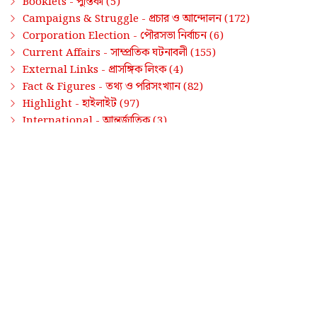
পুস্তিকা
Booklets -
(5)
প্রচার ও আন্দোলন
Campaigns & Struggle -
(172)
পৌরসভা নির্বাচন
Corporation Election -
(6)
সাম্প্রতিক ঘটনাবলী
Current Affairs -
(155)
প্রাসঙ্গিক লিংক
External Links -
(4)
তথ্য ও পরিসংখ্যান
Fact & Figures -
(82)
হাইলাইট
Highlight -
(97)
আন্তর্জাতিক
International -
(3)
পার্টি পুস্তিকা
Party Documents -
(3)
জনগণ-রাজ্য
People-State -
(6)
প্রেস বিজ্ঞপ্তি
Press Release -
(155)
কার্যক্রম
Programme -
(1)
তথ্য
Truth Beneath -
(18)
অশ্রেণীভুক্ত
Uncategorized -
(339)
সাম্প্রতিক পোস্ট / Latest Posts
FACT & FIGURES
•
05-AUG-2026