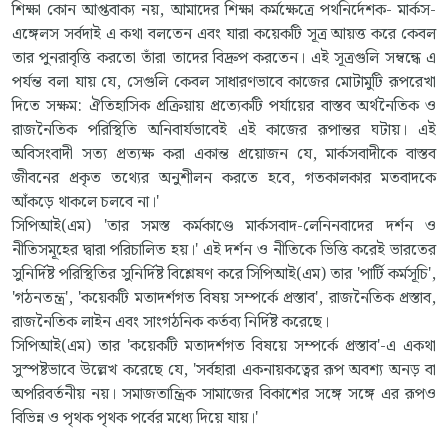
শিক্ষা কোন আপ্তবাক্য নয়, আমাদের শিক্ষা কর্মক্ষেত্রে পথনির্দেশক- মার্কস-
এঙ্গেলস সর্বদাই এ কথা বলতেন এবং যারা কয়েকটি সূত্র আয়ত্ত করে কেবল
তার পুনরাবৃত্তি করতো তাঁরা তাদের বিদ্রুপ করতেন। এই সূত্রগুলি সম্বন্ধে এ
পর্যন্ত বলা যায় যে, সেগুলি কেবল সাধারণভাবে কাজের মোটামুটি রূপরেখা
দিতে সক্ষম: ঐতিহাসিক প্রক্রিয়ায় প্রত্যেকটি পর্যায়ের বাস্তব অর্থনৈতিক ও
রাজনৈতিক পরিস্থিতি অনিবার্যভাবেই এই কাজের রূপান্তর ঘটায়। এই
অবিসংবাদী সত্য প্রত্যক্ষ করা একান্ত প্রয়োজন যে, মার্কসবাদীকে বাস্তব
জীবনের প্রকৃত তথ্যের অনুশীলন করতে হবে, গতকালকার মতবাদকে
আঁকড়ে থাকলে চলবে না।'
সিপিআই(এম) 'তার সমস্ত কর্মকাণ্ডে মার্কসবাদ-লেনিনবাদের দর্শন ও
নীতিসমূহের দ্বারা পরিচালিত হয়।' এই দর্শন ও নীতিকে ভিত্তি করেই ভারতের
সুনির্দিষ্ট পরিস্থিতির সুনির্দিষ্ট বিশ্লেষণ করে সিপিআই(এম) তার 'পার্টি কর্মসূচি',
'গঠনতন্ত্র', 'কয়েকটি মতাদর্শগত বিষয় সম্পর্কে প্রস্তাব', রাজনৈতিক প্রস্তাব,
রাজনৈতিক লাইন এবং সাংগঠনিক কর্তব্য নির্দিষ্ট করেছে।
সিপিআই(এম) তার 'কয়েকটি মতাদর্শগত বিষয়ে সম্পর্কে প্রস্তাব'-এ একথা
সুস্পষ্টভাবে উল্লেখ করেছে যে, 'সর্বহারা একনায়কত্বের রূপ অবশ্য অনড় বা
অপরিবর্তনীয় নয়। সমাজতান্ত্রিক সামাজের বিকাশের সঙ্গে সঙ্গে এর রূপও
বিভিন্ন ও পৃথক পৃথক পর্বের মধ্যে দিয়ে যায়।'