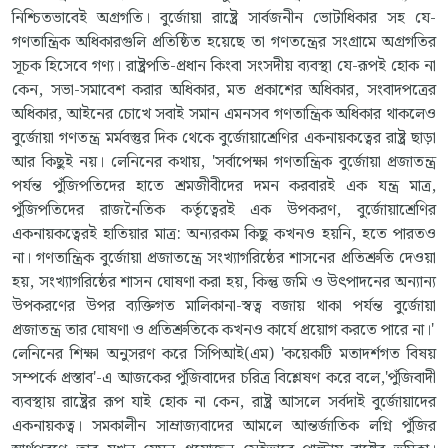
নিশ্চিতভাবেই অগ্রগতি। বুর্জোয়া রাষ্ট্রে সার্বজনীন ভোটাধিকার সহ যে-
গণতান্ত্রিক অধিকারগুলি প্রতিষ্ঠিত হয়েছে তা গণতন্ত্রের সংগ্রামে অগ্রগতির
সূচক হিসেবে গণ্য। রাষ্ট্রপতি-প্রধান কিংবা সংসদীয় ব্যবস্থা যে-রূপই হোক না
কেন, সভা-সমাবেশ করার অধিকার, মত প্রকাশের অধিকার, সংবাদপত্রের
অধিকার, আইনের চোখে সবাই সমান এমনসব গণতান্ত্রিক অধিকার থাকলেও
বুর্জোয়া গণতন্ত্র মর্মবস্তুর দিক থেকে বুর্জোয়াশ্রেণির একনায়কত্বের রাষ্ট্র ছাড়া
আর কিছুই নয়। লেনিনের কথায়, 'সর্বাপেক্ষা গণতান্ত্রিক বুর্জোয়া প্রজাতন্ত্র
পর্যন্ত পুঁজিপতিদের হাতে শ্রমজীবীদের দমন করবারই এক যন্ত্র মাত্র,
পুঁজিপতিদের রাজনৈতিক কর্তৃত্বেরই এক উপকরণ, বুর্জোয়াশ্রেণির
একনায়কত্বেরই হাতিয়ার মাত্র: অন্যরকম কিছু কখনও হয়নি, হতে পারতও
না। গণতান্ত্রিক বুর্জোয়া প্রজাতন্ত্রে সংখ্যাগরিষ্ঠের শাসনের প্রতিশ্রুতি দেওয়া
হয়, সংখ্যাগরিষ্ঠের শাসন ঘোষণা করা হয়, কিন্তু জমি ও উৎপাদনের অন্যান্য
উপকরণের উপর ব্যক্তিগত মালিকানা-স্বত্ব বজায় থাকা পর্যন্ত বুর্জোয়া
প্রজাতন্ত্র তার ঘোষণা ও প্রতিশ্রুতিকে কখনও কার্যে প্রয়োগ করতে পারে না।'
লেনিনের শিক্ষা অনুসরণ করে সিপিআই(এম) 'কয়েকটি মতাদর্শগত বিষয়
সম্পর্কে প্রস্তাব'-এ আজকের পুঁজিবাদের চরিত্র বিশ্লেষণ করে বলে,'পুঁজিবাদী
ব্যবস্থায় রাষ্ট্রের রূপ যাই হোক না কেন, রাষ্ট্র আসলে সর্বদাই বুর্জোয়াদের
একনায়কত্ব। সমকালীন সাম্রাজ্যবাদের আমলে আন্তর্জাতিক লগ্নি পুঁজির