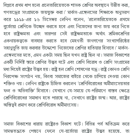
বিপ্লবে প্রথম ধাপ হলো প্রলেতারিয়েতকে শাসক শ্রেণির অবস্থানে উন্নীত করা,
গণতন্ত্রের সংগ্রামকে জয়যুক্ত করা।' মার্কস-এঙ্গেলসের শিক্ষাকে অনুসরণ
করে ১৯১৯-এর ১৬ ডিসেম্বর লেনিন বলেন, 'প্রলেতারিয়েতকে প্রথমে
বুর্জোয়া শ্রেণিকে উচ্ছেদ করতে হবে এবং নিজেদের জন্য জয় করে নিতে
হবে রাষ্ট্রক্ষমতা এবং তারপর সেই রাষ্ট্রক্ষমতাকে অর্থাৎ শ্রমিকশ্রেণির
একনায়কত্বকে ব্যবহার করতে হবে মেহনতী জনগণের সংখ্যাগরিষ্ঠের
সহানুভূতি জয় করবার উদ্দেশ্যে নিজেদের শ্রেণির হাতিয়ার হিসাবে।' মার্কস-
এঙ্গেলসের মতে, এমন একটা সময় ছিল যখন রাষ্ট্র ছিল না। সমাজ বিকাশের
একটি নির্দিষ্ট স্তরে শ্রেণির উদ্ভব ঘটে এবং শ্রেণি বিরোধ ও শ্রেণি সংগ্রামের
মধ্য দিয়েই রাষ্ট্রের উদ্ভব হয়। রাষ্ট্র হল শ্রেণি শোষণের যন্ত্র। রাষ্ট্র কোনও শ্রেণি
নিরপেক্ষ সংগঠন নয়, কিংবা সমাজের বাইরে থেকে চাপিয়ে দেওয়া কোন
শক্তিও নয়। লেনিন রাষ্ট্রকে চিহ্নিত করলেন 'শ্রেণিবিরোধের অমীমাংসেয়তার
ফল ও অভিব্যক্তি' হিসাবে। যেখানে যে-সময়ে যে-পরিমাণে বাস্তব ক্ষেত্রে
শ্রেণিবিরোধের সমাধান হতে পারছে না, সেখানে রাষ্ট্রের জন্ম। আর, রাষ্ট্রের
অস্তিত্বই প্রমাণ করে শ্রেণিবিরোধ অমীমাংসেয়।
সমাজ বিকাশের ধারায় রাষ্ট্রেরও বিকাশ ঘটে। বিভিন্ন পর্ব অতিক্রম করে
সামন্ততন্ত্রকে পেছনে ফেলে যে-বুর্জোয়া রাষ্ট্রের উদ্ভব হয়েছে, তা