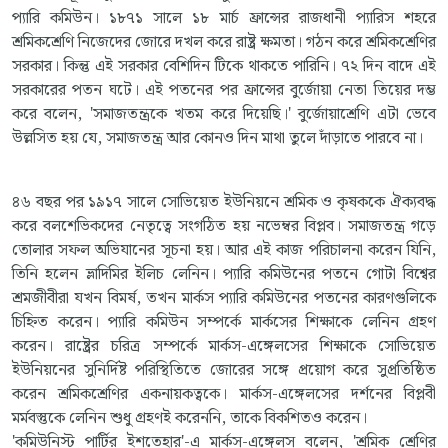
প্যারি কমিউন। ১৮৭১ সালে ১৮ মার্চ ফ্রান্সের রাজধানী প্যারিস শহরে
শ্রমিকশ্রেণি নিজেদের জোরে দখল করে রাষ্ট্র ক্ষমতা। গঠন করে শ্রমিকশ্রেণির
সরকার। কিন্তু এই সরকার বেশিদিন টিকে থাকতে পারিনি। ৭২ দিন বাদে এই
সরকারের পতন ঘটে। এই পতনের পর ফ্রান্সের বুর্জোয়া নেতা তিয়ের দম্ভ
করে বলেন, 'সমাজতন্ত্রকে খতম করে দিয়েছি।' বুর্জোয়াশ্রেণি এটা ভেবে
উল্লসিত হয় যে, সমাজতন্ত্র আর কোনও দিন মাথা তুলে দাঁড়াতে পারবে না।
৪৬ বছর পর ১৯১৭ সালে সোভিয়েত ইউনিয়নে শ্রমিক ও কৃষককে ঐক্যবদ্ধ
করে বলশেভিকদের নেতৃত্বে সংগঠিত হয় নভেম্বর বিপ্লব। সমাজতন্ত্র গড়ে
তোলার সফল অভিযানের সূচনা হয়। আর এই কাজ পরিচালনা করেন যিনি,
তিনি হলেন ভ্লাদিমির ইলিচ লেনিন। প্যারি কমিউনের পতনে গোটা বিশ্বের
শ্রমজীবীরা যখন বিমর্ষ, তখন মার্কস প্যারি কমিউনের পতনের কারণগুলিকে
চিহ্নিত করেন। প্যারি কমিউন সম্পর্কে মার্কসের শিক্ষাকে লেনিন গ্রহণ
করেন। রাষ্ট্রের চরিত্র সম্পর্কে মার্কস-এঙ্গেলসের শিক্ষাকে সোভিয়েত
ইউনিয়নের সুনির্দিষ্ট পরিস্থিতিতে জোরের সঙ্গে প্রয়োগ করে সুপ্রতিষ্ঠিত
করেন শ্রমিকশ্রেণির একনায়কত্বকে। মার্কস-এঙ্গেলসের দর্শনের বিপ্লবী
মর্মবস্তুকে লেনিন শুধু গ্রহণই করেননি, তাকে বিকশিতও করেন।
'কমিউনিস্ট পার্টির ইশতেহার'-এ মার্কস-এঙ্গেলস বলেন, 'শ্রমিক শ্রেণির