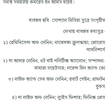
সমস্ত সময়টায় কমরেড ইন আর্মস হয়েই।
ব্যবহৃত ছবি- সোশ্যাল মিডিয়া সুত্রে সংগৃহীত
লেখায় ব্যবহৃত তথ্যসুত্র-
১) রেমিনিসেন্স অফ লেনিন; নাঝেদজা ক্রুপস্কায়া; প্রোগ্রেস
পাবলিশার্স
২) দ্য আদার লেনিন, নট বাই পলিটিক্স অ্যালোন; সম্পাদনা-
তামারা ডয়েটসার; লরেন্স হিল অ্যান্ড কো
৩) লাইফ অ্যান্ড ডেথ অফ লেনিন; রবার্ট পেইন; গ্রাফটন
বুকস
৪) দ্য লাইফ অফ লেনিন; ল্যুইস ফিশার; ফিনিক্স প্রেস