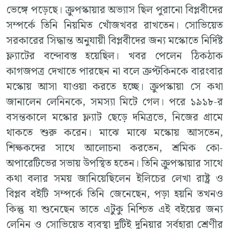
ভেঙ্গে পড়েছে। ক্রুপস্কায়ার অভ্যাস ছিল পুরানো বিপ্লবীদের
সম্পর্কে তিনি নিয়মিত খোঁজখবর রাখতেন। সোভিয়েত
সরকারের সিদ্ধান্ত অনুযায়ী বিপ্লবীদের জন্য মস্কোতে নির্দিষ্ট
ফ্ল্যাটের বন্দোবস্ত হয়েছিল। খবর পেলেন ঠিকঠাক
কাগজপত্র দেখাতে পারছেন না বলে ক্রপ্টকিনকে বারংবার
মস্কোয় আসা যাওয়া করতে হচ্ছে। ক্রুপস্কায়া সে কথা
জানালেন লেনিনকে, সমস্যা মিটে গেল। পরে ১৯১৮-র
বসন্তকালে মস্কোর ফ্ল্যাট ছেড়ে দমিত্রভে, নিজের গ্রামে
থাকতে শুরু করেন। মাঝে মাঝে মস্কোয় আসতেন,
শিক্ষকদের সাথে আলোচনা করতেন, শ্রমিক কো-
অপারেটিভের সভায় উপস্থিত হতেন। তিনি ক্রুপস্কায়ার সাথে
কথা বলার সময় জানিয়েছিলেন ইলিচের লেখা রাষ্ট্র ও
বিপ্লব বইটি সম্পর্কে তিনি জেনেছেন, পড়া হয়নি তখনও
কিন্তু যা শুনেছেন তাতে এটুকু নিশ্চিত এই বইয়ের জন্য
লেনিন ও সোভিয়েত ব্যবস্থা দুটিই দুনিয়ার সর্বহারা শ্রেণীর