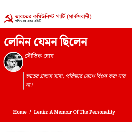
লেনিন যেমন ছিলেন
সৌভিক ঘোষ
হাতের গ্লাভস সাদা, পরিস্কার রেখে বিপ্লব করা যায়
না।
Home
Lenin: A Memoir Of The Personality