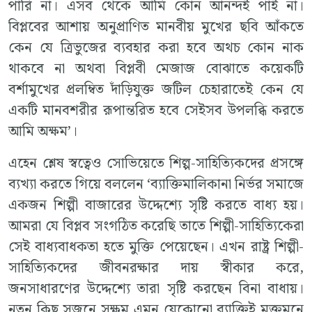
পারি না। এসব থেকে আমি কোন আনন্দই পাই না।
বিপ্লবের আশায় অনুপ্রাণিত মানবীয় মুখের ছবি আঁকতে
কেন যে ত্রিভুজের ব্যবহার করা হবে অথচ কোন নাক
থাকবে না অথবা বিপ্লবী মেজাজ বোঝাতে কয়েকটি
বর্শামুখের প্রলম্বিত দাঁড়িযুক্ত জটিল চেহারাতেই কেন যে
একটি মানবশরীর রূপান্তরিত হবে সেইসব উপলব্ধি করতে
আমি অক্ষম’।
এহেন শ্লেষ স্বত্বেও সোভিয়েতে শিল্প-সাহিত্যিকদের প্রসঙ্গে
ব্যখ্যা করতে গিয়ে বললেন ‘ব্যাক্তিমালিকানা নির্ভর সমাজে
একজন শিল্পী বাজারের উদ্দেশ্যে সৃষ্টি করতে বাধ্য হয়।
আমরা যে বিপ্লব সংগঠিত করেছি তাতে শিল্পী-সাহিত্যিকেরা
সেই বাধ্যবাধকতা হতে মুক্তি পেয়েছেন। এখন রাষ্ট্র শিল্পী-
সাহিত্যিকদের জীবনরক্ষার দায় স্বীকার করে,
জনসাধারণের উদ্দেশ্যে তারা সৃষ্টি করছেন বিনা বাধায়।
নতুন কিছু সৃজনে সক্ষম এমন যেকোনো ব্যাক্তিই মুক্তমনে