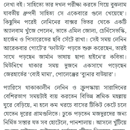
লেখা বই। সাহিত্যে তার দখল পরীক্ষা করতে গিয়ে বুঝলাম
যাবতীয় ধ্রুপদী সাহিত্য সে একেবারে গুলে খেয়েছে’।
কিছুদিন পরেই লেনিনের বাক্সর ভিতর থেকে একটি
অ্যালবাম খুঁজে পেলেন, তাতে এমিল জোলা, চের্নিসেভস্কি,
হার্জেন ও পিসারেভের ছবি সেঁটে রাখা। সেই সময় লেনিন
আরেকবার গ্যেটে’র ‘ফাউস্ট’ পড়তে শুরু করেছেন, তারই
সাথে পড়ছেন জার্মান ভাষায় ছাপা হাইনে’র কবিতা।
মিউনিখে থাকার সময় দুজনে একসাথে পড়েছেন
জেরহার্তের ‘ব্যেই মামা’, পোলেঞ্জের ‘ব্যুনার বাউয়ার’।
প্যারিসে থাকাকালীন লেনিন ও ক্রুপস্কায়া সারাদিনের
বেশিরভাগ সময়টাই ব্যয় করতেন বিভিন্ন শ্রমিক মহল্লায়
ঘুরে বেড়িয়ে, না হলে কম খরচে বাসের টিকিট কেটে চলে
যেতেন দূরের গ্রামগুলিতে। ঢুকে পড়তেন মজদুরদের জন্য
নির্মিত সস্তার যত সব হোটেলে, পানশালায়। আসলে খুঁটিয়ে