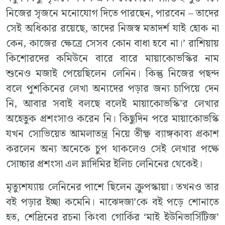
নিজের সৃজনে মনোযোগ দিতে পারছেন, পারবেন – তাদের
সেই অধিকার রয়েছে, তাদের নিজস্ব মতাদর্শ যাই হোক না
কেন, কাজের ক্ষেত্রে সেসব কোন বাধা হবে না।’ রাশিয়ায়
কিশোরদের কমিউনে বারে বারে মায়াকোভস্কির নাম
শুনেও মজাই পেয়েছিলেন লেনিন। কিন্তু নিজের পছন্দ
বলে পুশকিনের লেখা অন্যদের পড়ার জন্য চাপিয়ে দেন
নি, আবার সবাই বলছে বলেই মায়াকোভস্কি’র লেখার
অহেতুক প্রশংসাও করেন নি। কিছুদিন পরে মায়াকোভস্কি
যখন সোভিয়েত আমলাতন্ত্র নিয়ে তীক্ষ্ণ ব্যাঙ্গকাব্য প্রকাশ
করলেন অন্য অনেকে চুপ থাকলেও সেই লেখার পক্ষে
সোচ্চার প্রশংসা এল ভ্লাদিমির ইলিচ লেনিনের থেকেই।
মৃত্যুশয্যায় লেনিনের পাশে ছিলেন ক্রুপস্কায়া। তখনও তার
বই পড়ার ইচ্ছা কমেনি। নাঝেদজা’কে বই পড়ে শোনাতে
হত, শেদ্রিনের রচনা কিংবা গোর্কির ‘মাই ইউনিভার্সিটিজ’