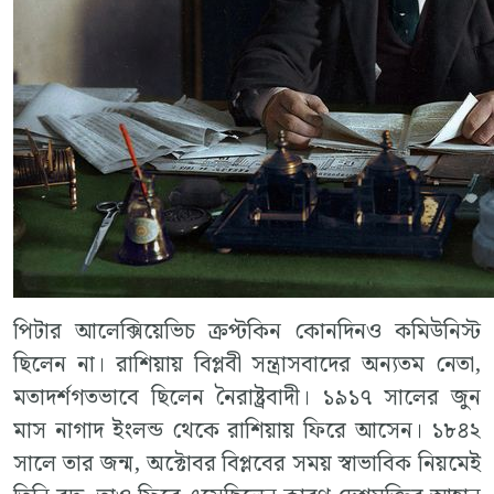
পিটার আলেক্সিয়েভিচ ক্রপ্টকিন কোনদিনও কমিউনিস্ট
ছিলেন না। রাশিয়ায় বিপ্লবী সন্ত্রাসবাদের অন্যতম নেতা,
মতাদর্শগতভাবে ছিলেন নৈরাষ্ট্রবাদী। ১৯১৭ সালের জুন
মাস নাগাদ ইংলন্ড থেকে রাশিয়ায় ফিরে আসেন। ১৮৪২
সালে তার জন্ম, অক্টোবর বিপ্লবের সময় স্বাভাবিক নিয়মেই