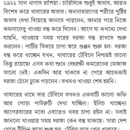
১৯২১ সাল নাগাদ রাশিয়া। চারিদিকে শুধুই অভাব, আরও
বিশেষ করে খাবারের অভাব। জনসাধারণের শরীরে পুষ্টির
অভাব দেখা দিয়েছে জানতে পারলেন, জানার পরে নিজে
কমলালেবু খাওয়া বন্ধ করে দিলেন। আগে যা কখনো দেখা
যায়নি, খাওয়ার সময় ঘরের দরজা বন্ধ রাখতে শুরু
করলেন। পার্টির ভিতরে চাপা স্বরে গুঞ্জন শুরু হল- দরজা
বন্ধ করে খাচ্ছেন যখন, খাবারের টেবিলে নিশ্চয়ই ভালো
কিছু রয়েছে! এসব কথা শুনে দেহরক্ষী কমরেডের মেজাজ
ভালো নেই। একদিন আর থাকতে না পেরে আচমকাই
দরজা ঠেলে ঢুকে পড়লেন। তখনও খাওয়া শেষ হয়নি।
খাবারের নামে তার টেবিলে তখনও একবাটি কালো কফি
আর পোড়া পাউরুটি দেখা যাচ্ছিল। ইলিচ খাচ্ছেন!
আগেরবারের মতো এবারেও খবর চাপা রইল না। সবাই
জানলো খাওয়ার সময় দরজা কেন বন্ধ থাকছে। সারা দেশ
থেকে টিফিন আসা শুরু হল, টেবিল ভরে গেল খাবারে।