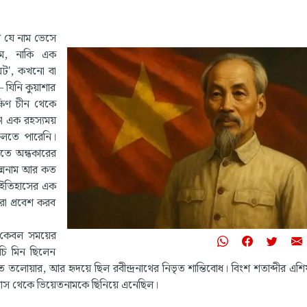
য় যে নাম ভেসে
াম, নাকি এক
রিয়ট', কখনো বা
— যিনি কুয়াশার
ষিণ চীন থেকে
া এক রহস্যময়
ফেলতে পারেনি।
তে অন্ধকারের
দ্মনাম আর কত
 ইতিহাসের এক
রা প্রবেশ করব
রা কেবল সময়ের
ি মিন ছিলেন
ণিত তলোয়ার, আর হৃদয়ে ছিল রবীন্দ্রনাথের নিভৃত শান্তিবোধ। বিংশ শতাব্দীর এশি
 গ্রাস থেকে ভিয়েতনামকে ছিনিয়ে এনেছিল।