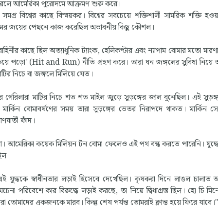
 করলে আমেরিকা পুরোদমে আক্রমণ শুরু করে।
র বিশ্বের কাছে বিস্ময়কর। বিশ্বের সবচেয়ে শক্তিশালী সামরিক শক্তি হওয়া 
ামের জয়ের পেছনে কাজ করেছিল অভাবনীয় কিছু কৌশল।
বাহিনীর কাছে ছিল অত্যাধুনিক ট্যাংক, হেলিকপ্টার এবং ন্যাপাম বোমার মতো মারণাস্ত্
লুকিয়ে পড়ো' (Hit and Run) নীতি গ্রহণ করে। তারা ঘন জঙ্গলের সুবিধা নিয়ে 
টির নিচে বা জঙ্গলে মিলিয়ে যেত।
 গেরিলারা মাটির নিচে শত শত মাইল জুড়ে সুড়ঙ্গের জাল বুনেছিল। এই সুড়ঙ
। মার্কিন বোমাবর্ষণের সময় তারা সুড়ঙ্গের ভেতর নিরাপদে থাকত। মার্কিন স
াণঘাতী ফাঁদ।
েখা। আমেরিকা কয়েক মিলিয়ন টন বোমা ফেলেও এই পথ বন্ধ করতে পারেনি। যুদ্ধের
ছিল।
এই যুদ্ধকে স্বাধীনতার লড়াই হিসেবে দেখেছিল। কৃষকরা দিনে লাঙল চালাত
চেনা পরিবেশে কার বিরুদ্ধে লড়াই করছে, তা নিয়ে দ্বিধাগ্রস্ত ছিল। হো চি মি
তোমাদের একজনকে মারব। কিন্তু শেষ পর্যন্ত তোমরাই ক্লান্ত হয়ে ফিরে যাবে।"