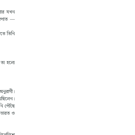
িশোর যখন
ষারপাত —
োতে তিনি
, তা হলো
অনুরাগী।
িয়েছিলেন।
নি পৌঁছে
, ভারত ও