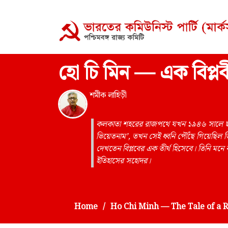
হো চি মিন — এক বিপ্লব
শমীক লাহিড়ী
কলকাতা শহরের রাজপথে যখন ১৯৪৬ সালে ছাত্
ভিয়েতনাম’, তখন সেই ধ্বনি পৌঁছে গিয়েছিল ভ
দেখতেন বিপ্লবের এক তীর্থ হিসেবে। তিনি ম
ইতিহাসের সহোদর।
Home
Ho Chi Minh — The Tale of a 