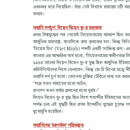
তিনি বলতেন, ভারত ও ভিয়েতনাম হলো, ‘একই বৃক্ষের দুটি শাখ
একাকার হয়ে গিয়েছিল। তাঁর সেই বিখ্যাত রবারের চটি আর 
জবাব।
ফরাসি দর্পচূর্ণ: দিয়েন বিয়েন ফু-র মহাকাব্য
প্রথম বিশ্বযুদ্ধের পর থেকেই ভিয়েতনামের আকাশ ছিল ফ
আধুনিক মারণাস্ত্র, অন্যদিকে রুগ্ন কৃষকের দল। কিন্তু 
'ভিয়েত মিন' (Viet Minh) শব্দটি একটি সংক্ষিপ্ত রূপ
বাংলায় এর আক্ষরিক অর্থ হলো, ‘ভিয়েতনামের স্বাধী
১৯৫৪ সালের দিয়েন বিয়েন ফু-র যুদ্ধ ছিল আধুনিক ইতিহ
কমিউনিস্টদের পিষে ফেলবেন। কিন্তু হো চি মিনের মন্ত্রে
ফরাসি দর্প চূর্ণ হলো। জেনেভা চুক্তির টেবিলে মাথা নত 
"শত্রু যখন পাহাড়ের মতো অটল,
জনগণ তখন বর্ষার প্লাবনের মতো দুর্মর।"
দিয়েন বিয়েন ফু-র যুদ্ধ ছিল বিংশ শতাব্দীর ইতিহাসের 
পর্যন্ত চলা এই যুদ্ধটি ছিল প্রথম ইন্দোচীন যুদ্ধের চূড়ান
মুখোমুখি হয়েছিল।
ফরাসিদের 'মরণফাঁদ' পরিকল্পনা