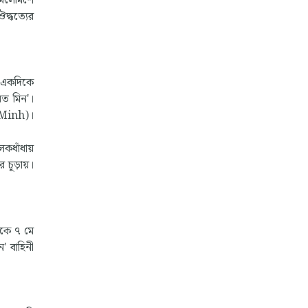
 মিলেমিশে
দ্ধত্যের
। একদিকে
েত মিন'।
g Minh)।
লকধাঁধায়
র চূড়ায়।
েকে ৭ মে
ন' বাহিনী