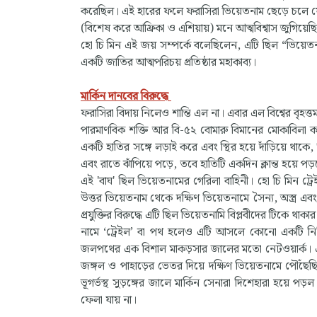
করেছিল। এই হারের ফলে ফরাসিরা ভিয়েতনাম ছেড়ে চলে যেতে 
(বিশেষ করে আফ্রিকা ও এশিয়ায়) মনে আত্মবিশ্বাস জুগিয়েছিল
হো চি মিন এই জয় সম্পর্কে বলেছিলেন, এটি ছিল “ভিয়ে
একটি জাতির আত্মপরিচয় প্রতিষ্ঠার মহাকাব্য।
মার্কিন দানবের বিরুদ্ধে
ফরাসিরা বিদায় নিলেও শান্তি এল না। এবার এল বিশ্বের বৃহ
পারমাণবিক শক্তি আর বি-৫২ বোমারু বিমানের মোকাবিলা কর
একটি হাতির সঙ্গে লড়াই করে এবং স্থির হয়ে দাঁড়িয়ে থাকে, ত
এবং রাতে ঝাঁপিয়ে পড়ে, তবে হাতিটি একদিন ক্লান্ত হয়ে পড়ব
এই 'বাঘ' ছিল ভিয়েতনামের গেরিলা বাহিনী। হো চি মিন ট্রে
উত্তর ভিয়েতনাম থেকে দক্ষিণ ভিয়েতনামে সৈন্য, অস্ত্র এ
প্রযুক্তির বিরুদ্ধে এটি ছিল ভিয়েতনামি বিপ্লবীদের টিকে থাকা
নামে ‘ট্রেইল’ বা পথ হলেও এটি আসলে কোনো একটি নির্দিষ
জলপথের এক বিশাল মাকড়সার জালের মতো নেটওয়ার্ক। এই 
জঙ্গল ও পাহাড়ের ভেতর দিয়ে দক্ষিণ ভিয়েতনামে পৌঁছেছি
ভূগর্ভস্থ সুড়ঙ্গের জালে মার্কিন সেনারা দিশেহারা হয়ে পড়
ফেলা যায় না।