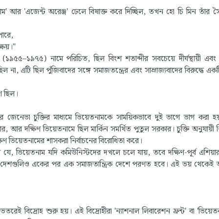
পাম' আর 'এজেন্ট অরেঞ্জ' ঢেলে বিষাক্ত করে দিচ্ছিল, তখন হো চি মিন তাঁর 
ারে,
্ষয়।"
দ্ধ (১৯৫৫–১৯৭৫) নামে পরিচিত, ছিল বিংশ শতাব্দীর সবচেয়ে দীর্ঘস্থায়ী এবং রক
না, এটি ছিল পুঁজিবাদের সঙ্গে সমাজতন্ত্রের এবং সাম্রাজ্যবাদের বিরুদ্ধে এক
ণ ছিল।
জেনেভা চুক্তির মাধ্যমে ভিয়েতনামকে সাময়িকভাবে দুই ভাগে ভাগ করা হয়
, আর দক্ষিণ ভিয়েতনামে ছিল মার্কিন সমর্থিত পুতুল সরকার। চুক্তি অনুযায়ী নি
িণ ভিয়েতনামের শাসকরা নির্বাচনের বিরোধিতা করে।
ল যে, ভিয়েতনাম যদি কমিউনিস্টদের দখলে চলে যায়, তবে দক্ষিণ-পূর্ব এশিয়ার 
ৃতি দেশগুলিও একের পর এক সমাজতান্ত্রিক দেশে পরণত হবে। এই ভয় থেকেই
েতরেই বিদ্রোহ শুরু হয়। এই বিদ্রোহীরা 'ন্যাশনাল লিবারেশন ফ্রন্ট' বা 'ভিয়েত