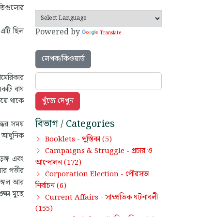
াতিগুলোর
 এটি ছিল
Powered by
Translate
লেখক/কিওয়ার্ড
আমেরিকার
একটি বাঘ
কিয়ে থাকে
বিভাগ / Categories
্ধের সময়
র আধুনিক
পুস্তিকা
Booklets -
(5)
প্রচার ও
Campaigns & Struggle -
ড়ঙ্গ এবং
আন্দোলন
(172)
য়ার গভীর
পৌরসভা
Corporation Election -
জঙ্গল আর
নির্বাচন
(6)
ক্ষা মুছে
সাম্প্রতিক ঘটনাবলী
Current Affairs -
(155)