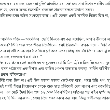
বাধ্য হয় এবং 'জেনেভা চুক্তি' স্বাক্ষরিত হয়। এই জয় সারা বিশ্বের পরাধীন জ
 যে, কেবল অদম্য ইচ্ছাশক্তি থাকলেই সাম্রাজ্যবাদকে হারানো সম্ভব।
তনামি জনগণের অটল সংকল্পের জয়"। এটি কেবল একটি সামরিক বিজয় ছিল না,
ত্তম সামরিক শক্তি — আমেরিকা। হো চি মিনকে প্রশ্ন করা হয়েছিল, আপনি কীভাবে 
বেন? তিনি শান্ত স্বরে উত্তর দিয়েছিলেন সেই চিরকালীন রূপক দিয়ে - "যদি 
বে হাতিটি তাকে তার দাঁত দিয়ে চূর্ণ করে দেবে। কিন্তু বাঘ যদি দিনের বেলা লু
ে এবং রক্তক্ষরণে মারা যাবে।"
ইল হয়ে উঠল সেই লড়াইয়ের স্নায়ুকেন্দ্র। হো চি মিন ট্রেইল ছিল ভিয়েতনাম যুদ
বং রসদ পাঠানোর এক বিশাল এবং জটিল গোপন যাতায়াত ব্যবস্থা। মার্কিন বাহিনী
র প্রধান "জীবনরেখা"।
্ট রাস্তা ছিল না। এটি ছিল হাজার হাজার ছোট-বড় রাস্তা, পায়ে হাঁটা পথ, সু
পথটি উত্তর ভিয়েতনাম থেকে শুরু হয়ে প্রতিবেশী দেশ লাওস এবং কম্বোডি
ল। এর মোট দৈর্ঘ্য ছিল প্রায় ১৬,০০০ কিলোমিটার। মাইলের পর মাইল দুর্গম 
ল। হো চি মিন জানতেন, বোমা দিয়ে শহর ধ্বংস করা যায়, কিন্তু স্বাধীনতার আকাঙ্