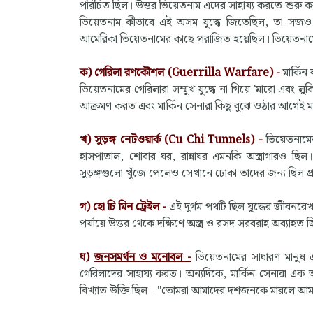
পরিচিত ছিল। উত্তর ভিয়েতনাম এদের সাহায্য করতে শুরু
ভিয়েতনাম কীভাবে এই অসম যুদ্ধে জিতেছিল, তা সজও সমগ্
আমেরিকা ভিয়েতনামের কাছে পরাজিত হয়েছিল। ভিয়েতন
ক)
গেরিলা রণকৌশল (Guerrilla Warfare) -
মার্কিন 
ভিয়েতনামের গেরিলারা সম্মুখ যুদ্ধে না গিয়ে 'মারো এবং 
আক্রমণ করত এবং মার্কিন সেনারা কিছু বুঝে ওঠার আগেই মা
খ)
সুড়ঙ্গ নেটওয়ার্ক (Cu Chi Tunnels) -
ভিয়েতনামের
হাসপাতাল, শোবার ঘর, রান্নাঘর এমনকি অস্ত্রাগারও ছিল
সুড়ঙ্গগুলো খুঁজে পেলেও সেখানে ঢোকা তাদের জন্য ছিল প্র
গ)
হো চি মিন ট্রেইল -
এই দুর্গম পথটি ছিল যুদ্ধের জীবনর
পর্যায়ে উত্তর থেকে দক্ষিণে অস্ত্র ও রসদ সরবরাহ অব্যাহত 
ঘ)
জনসমর্থন ও মনোবল -
ভিয়েতনামের সাধারণ মানুষ 
গেরিলাদের সাহায্য করত। অন্যদিকে, মার্কিন সেনারা এক অ
বিখ্যাত উক্তি ছিল - "তোমরা আমাদের দশজনকে মারলে আমরা 