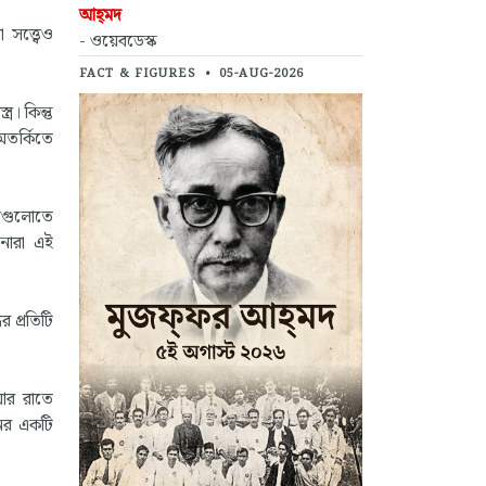
আহ্‌মদ
সত্ত্বেও
- ওয়েবডেস্ক
FACT & FIGURES
•
05-AUG-2026
র। কিন্তু
অতর্কিতে
্গগুলোতে
েনারা এই
 প্রতিটি
 আর রাতে
নের একটি