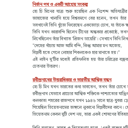
নির্জন পথ ও একটি আগ্নেয় সংকল্প
হো চি মিনের যাত্রা শুরু হয়েছিল এক নিঃশব্দ অভিযা
জাহাজের খালাসি হয়ে বিশ্বভ্রমণে বের হলেন, তখন তা
সবখানেই তিনি খুঁজে ফিরেছেন একজোড়া চোখ, যা তাঁকে স্
তিনি যখন কারাবন্দি ছিলেন চীনের অন্ধকার প্রকোষ্ঠে, 
লিখেছিলেন তাঁর বিখ্যাত 'প্রিজন ডায়েরি'। সেখানে তিনি লি
"দেহের খাঁচায় আজ আমি বন্দি, কিন্তু আমার মন অজেয়,
বিপ্লবী হতে গেলে লোহার শিকলকেও হার মানাতে হয়।"
এই লাইন দু’টির মধ্যেই প্রতিফলিত হয় তাঁর চরিত্রের ব
চেতনার উত্তরণ।
রবীন্দ্রনাথের উত্তরাধিকার ও ভারতীয় আত্মিক বন্ধন
হো চি মিন যখন ভারতের কথা ভাবতেন, তখন তাঁর চোখে ভাসত 
রবীন্দ্রনাথ যেভাবে প্রাচ্যের আত্মিক শক্তিকে পাশ্চাত্যের য
কলকাতা শহরের রাজপথে যখন ১৯৪৬ সালে ছাত্র-যুবরা স্ল
গিয়েছিল ভিয়েতনামের জঙ্গলে লুকানো বিপ্লবীদের কানে।
ভিয়েতনাম কেবল দুটি দেশ নয়, তারা একই শোষণের ইতিহ