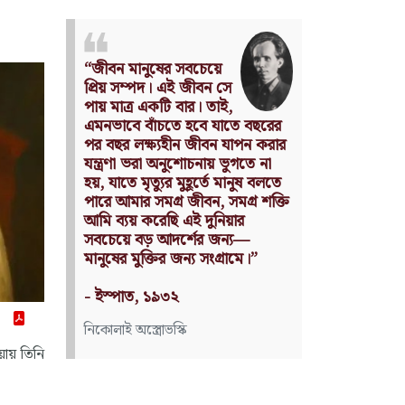
Nothing can have value
without being an object of
utility.
Source: Das Kapital
(Volume I, Chapter 1)
কার্ল মার্কস
য়ায় তিনি