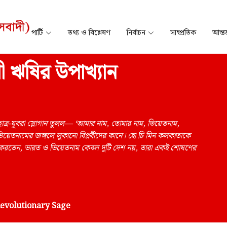
পার্টি
তথ্য ও বিশ্লেষণ
নির্বাচন
সাম্প্রতিক
আন্তর
ী ঋষির উপাখ্যান
র-যুবরা স্লোগান তুলল— ‘আমার নাম, তোমার নাম, ভিয়েতনাম,
িয়েতনামের জঙ্গলে লুকানো বিপ্লবীদের কানে। হো চি মিন কলকাতাকে
নে করতেন, ভারত ও ভিয়েতনাম কেবল দুটি দেশ নয়, তারা একই শোষণের
Revolutionary Sage