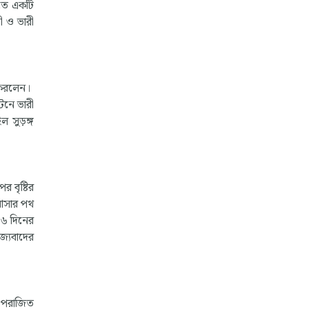
'-তে একটি
ী ও ভারী
 করলেন।
েনে ভারী
ল সুড়ঙ্গ
র বৃষ্টির
 আসার পথ
৫৬ দিনের
জ্যবাদের
ে পরাজিত