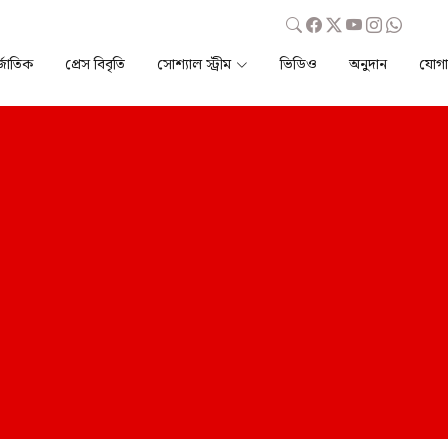
্জাতিক
প্রেস বিবৃতি
সোশ্যাল স্ট্রীম
ভিডিও
অনুদান
যোগ