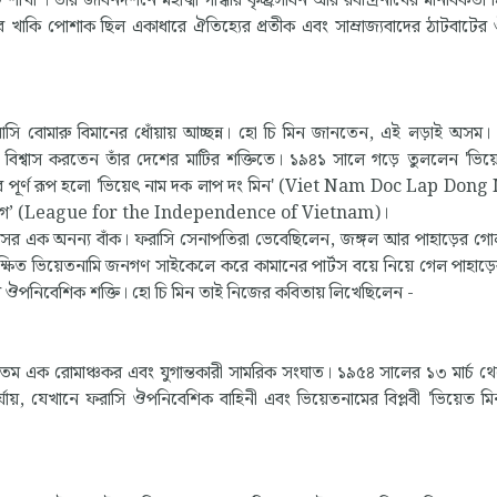
া’। তাঁর জীবনদর্শনে মহাত্মা গান্ধীর কৃচ্ছ্রসাধন আর রবীন্দ্রনাথের মানবিকতা
খাকি পোশাক ছিল একাধারে ঐতিহ্যের প্রতীক এবং সাম্রাজ্যবাদের ঠাটবাটের ঔ
রাসি বোমারু বিমানের ধোঁয়ায় আচ্ছন্ন। হো চি মিন জানতেন, এই লড়াই অসম
তিনি বিশ্বাস করতেন তাঁর দেশের মাটির শক্তিতে। ১৯৪১ সালে গড়ে তুললেন 'ভিয়
। এর পূর্ণ রূপ হলো 'ভিয়েৎ নাম দক লাপ দং মিন' (Viet Nam Doc Lap Don
নতার লিগ’ (League for the Independence of Vietnam)।
াসের এক অনন্য বাঁক। ফরাসি সেনাপতিরা ভেবেছিলেন, জঙ্গল আর পাহাড়ের গো
 দীক্ষিত ভিয়েতনামি জনগণ সাইকেলে করে কামানের পার্টস বয়ে নিয়ে গেল পাহাড়ে
করল ঔপনিবেশিক শক্তি। হো চি মিন তাই নিজের কবিতায় লিখেছিলেন -
অন্যতম এক রোমাঞ্চকর এবং যুগান্তকারী সামরিক সংঘাত। ১৯৫৪ সালের ১৩ মার্চ থ
্ত পর্যায়, যেখানে ফরাসি ঔপনিবেশিক বাহিনী এবং ভিয়েতনামের বিপ্লবী 'ভিয়েত মি