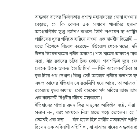
অন্ধকার রাতের নির্জনতায় প্রশান্ত মহাসাগরের নোনা হাওয়া
বেড়াত, সে কি কেবল এক সাধারণ খালাসির ছদ্মন
আগ্নেয়গিরির সুপ্ত গর্জন? কখনো তিনি 'নগুয়েন দ্য প্যাট্
প্যারিসের ধূসর গলিতে হারিয়ে যাওয়া এক নামহীন বিদ্রোহী 
মতো নিঃশব্দে বিচরণ করেছেন ইউরোপ থেকে মস্কো, দক্
উত্তর ভিয়েতনামের গভীর অরণ্যে। শত নামের আবরণে ঢাক
সত্তা, যাঁর রবারের চটির চিহ্ন কোনো পরাশক্তিই মুছে 
লোকে তাঁকে ডাকত 'হো চি মিন' — যিনি আলোকবর্তিকা হা
বুক চিরে পথ দেখান। কিন্তু সেই আলোর গভীরে কতশত ছ
সহস্র ত্যাগের ইতিহাস যে রক্তলিপি হয়ে আছে, তা আজও
রহস্যময় ধূসর অধ্যায়। সেই রহস্যের পর্দা সরিয়ে আজ আম
এক কালজয়ী বিপ্লবীর জীবন-মহাকাব্যে।
ইতিহাসের পাতায় এমন কিছু মানুষের আবির্ভাব ঘটে, যাঁ
সন্তান নন, বরং সময়কে নিজ হাতে গড়ে তোলেন। হো চ
তেমনই এক সত্তা — যাঁর হাতে ছিল মার্ক্সীয় মতাদর্শের শা
ছিলেন এক অবিনাশী অগ্নিশিখা, যা সাম্রাজ্যবাদের অন্ধকার