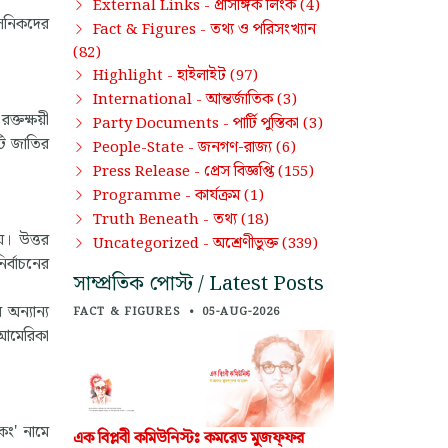
প্রাসঙ্গিক লিংক
External Links -
(4)
সৈনিকদের
তথ্য ও পরিসংখ্যান
Fact & Figures -
(82)
হাইলাইট
Highlight -
(97)
আন্তর্জাতিক
International -
(3)
্তক্ষয়ী
পার্টি পুস্তিকা
Party Documents -
(3)
টি জাতির
জনগণ-রাজ্য
People-State -
(6)
প্রেস বিজ্ঞপ্তি
Press Release -
(155)
কার্যক্রম
Programme -
(1)
তথ্য
Truth Beneath -
(18)
। উত্তর
অশ্রেণীভুক্ত
Uncategorized -
(339)
র্বাচনের
সাম্প্রতিক পোস্ট / Latest Posts
অন্যান্য
FACT & FIGURES
•
05-AUG-2026
 আমেরিকা
কং' নামে
এক বিপ্লবী কমিউনিস্টঃ কমরেড মুজফ্‌ফর