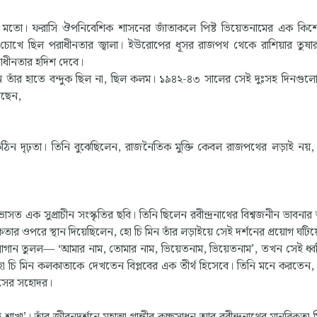
ত্রীর মতো। ফরাসি ঔপনিবেশিক শাসনের জাঁতাকলে পিষ্ট ভিয়েতনামের এক ক
ঁর চোখে ছিল পরাধীনতার জ্বালা। ইউরোপের ধূসর রাজপথ থেকে রাশিয়ার তু
বাধীনতার হদিশ দেবে।
তখন তাঁর হাতে বন্দুক ছিল না, ছিল কলম। ১৯৪২-৪৩ সালের সেই দুঃসহ দিনগুল
খছেন,
জ্রকঠিন দৃঢ়তা। তিনি বুঝেছিলেন, রাজনৈতিক মুক্তি কেবল রাজপথের লড়াই নয়
এক সুপ্রাচীন সংস্কৃতির ছবি। তিনি ছিলেন রবীন্দ্রনাথের বিশ্বজনীন ভাবনার 
ান্ত্রিকতার ওপরে স্থান দিয়েছিলেন, হো চি মিন তাঁর লড়াইয়ে সেই দর্শনের প্রয়োগ ঘট
োগান তুলল— ‘আমার নাম, তোমার নাম, ভিয়েতনাম, ভিয়েতনাম’, তখন সেই ধ্ব
 হো চি মিন কলকাতাকে দেখতেন বিপ্লবের এক তীর্থ হিসেবে। তিনি মনে করতেন
াসের সহোদর।