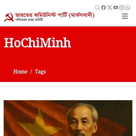
HoChiMinh
Home
Tags