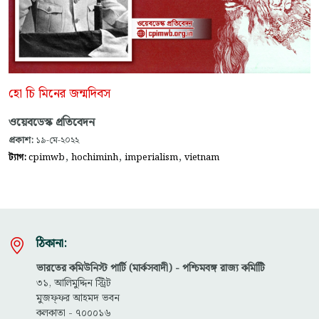
হো চি মিনের জন্মদিবস
ওয়েবডেস্ক প্রতিবেদন
প্রকাশ:
১৯-মে-২০২২
,
,
,
ট্যাগ:
cpimwb
hochiminh
imperialism
vietnam
ঠিকানা:
ভারতের কমিউনিস্ট পার্টি (মার্কসবাদী) - পশ্চিমবঙ্গ রাজ্য কমিটিি
৩১, আলিমুদ্দিন স্ট্রিট
মুজফ্ফ‌র আহমদ ভবন
কলকাতা - ৭০০০১৬