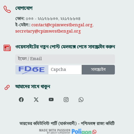
যোগাযোগ
ফোন:
০৩৩ - ২২১৭৬৬৩৩, ২২১৭৬৬৩৪
ই-মেইল::
contact@cpimwestbengal.org
,
secretary@cpimwestbengal.org
ওয়েবসাইটের নতুন পোস্ট মেলবক্সে পেতে সাবস্ক্রাইব করুন
আমাদের সাথে থাকুন
ভারতের কমিউনিস্ট পার্টি (মার্কসবাদী) - পশ্চিমবঙ্গ রাজ্য কমিটি