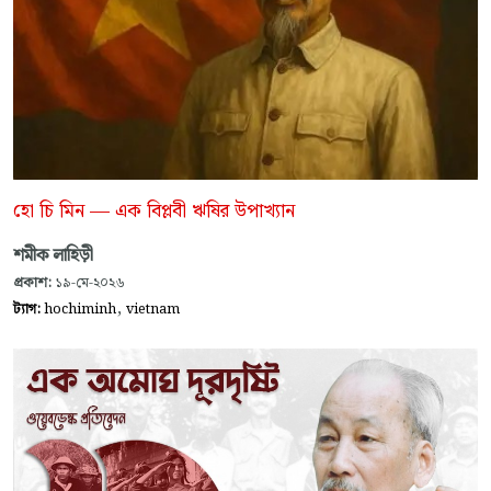
হো চি মিন — এক বিপ্লবী ঋষির উপাখ্যান
শমীক লাহিড়ী
প্রকাশ:
১৯-মে-২০২৬
,
ট্যাগ:
hochiminh
vietnam