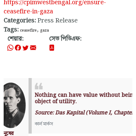
https://cpimwestbengal.org/ensure-
ceasefire-in-gaza
Categories:
Press Release
Tags:
,
ceasefire
gaza
শেয়ার:
সেভ পিডিএফ:
Nothing can have value without
being an object of utility.
Source: Das Kapital (Volume I,
Chapter 1)
কার্ল মার্কস