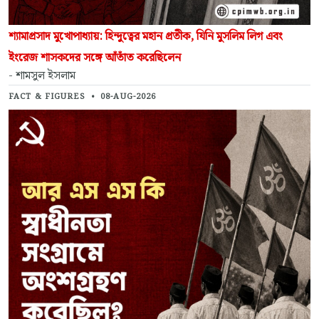
শ্যামাপ্রসাদ মুখোপাধ্যায়: হিন্দুত্বের মহান প্রতীক, যিনি মুসলিম লিগ এবং
ইংরেজ শাসকদের সঙ্গে আঁতাঁত করেছিলেন
- শামসুল ইসলাম
FACT & FIGURES
•
08-AUG-2026