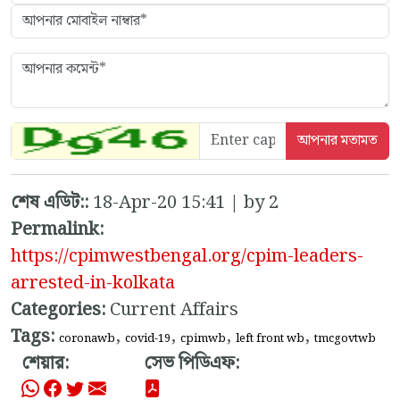
শেষ এডিট::
18-Apr-20 15:41 | by 2
Permalink:
https://cpimwestbengal.org/cpim-leaders-
arrested-in-kolkata
Categories:
Current Affairs
Tags:
,
,
,
,
coronawb
covid-19
cpimwb
left front wb
tmcgovtwb
শেয়ার:
সেভ পিডিএফ: