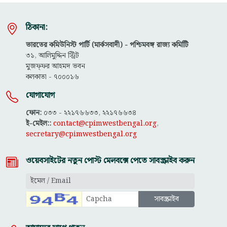
ঠিকানা:
ভারতের কমিউনিস্ট পার্টি (মার্কসবাদী) - পশ্চিমবঙ্গ রাজ্য কমিটিি
৩১, আলিমুদ্দিন স্ট্রিট
মুজফ্ফ‌র আহমদ ভবন
কলকাতা - ৭০০০১৬
যোগাযোগ
ফোন:
০৩৩ - ২২১৭৬৬৩৩, ২২১৭৬৬৩৪
ই-মেইল::
contact@cpimwestbengal.org
,
secretary@cpimwestbengal.org
ওয়েবসাইটের নতুন পোস্ট মেলবক্সে পেতে সাবস্ক্রাইব করুন