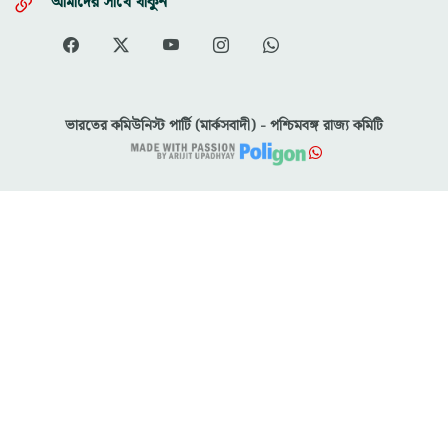
আমাদের সাথে থাকুন
ভারতের কমিউনিস্ট পার্টি (মার্কসবাদী) - পশ্চিমবঙ্গ রাজ্য কমিটি