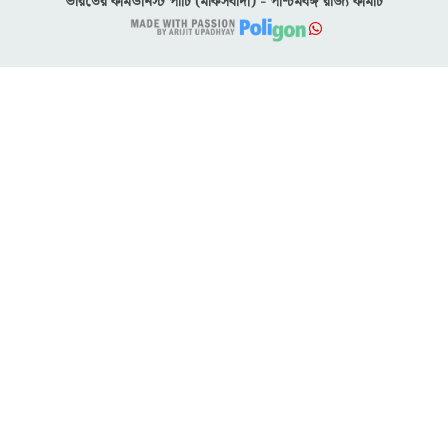
ভারতের কমিউনিস্ট পার্টি (মার্কসবাদী) - পশ্চিমবঙ্গ রাজ্য কমিটি