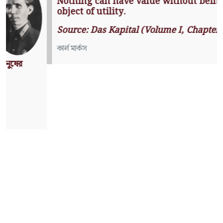
Nothing can have value without
being an object of utility.
Source: Das Kapital (Volume I,
Chapter 1)
কার্ল মার্কস