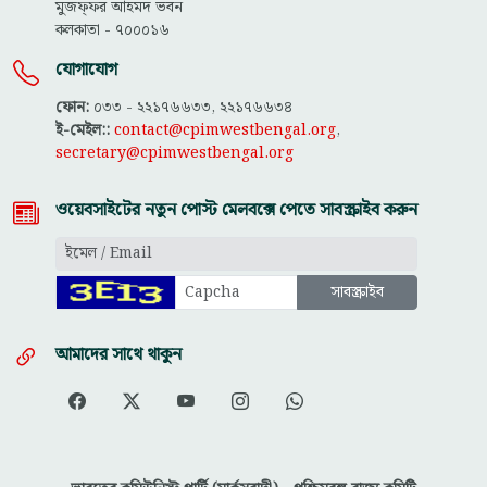
মুজফ্ফ‌র আহমদ ভবন
কলকাতা - ৭০০০১৬
যোগাযোগ
ফোন:
০৩৩ - ২২১৭৬৬৩৩, ২২১৭৬৬৩৪
ই-মেইল::
contact@cpimwestbengal.org
,
secretary@cpimwestbengal.org
ওয়েবসাইটের নতুন পোস্ট মেলবক্সে পেতে সাবস্ক্রাইব করুন
আমাদের সাথে থাকুন