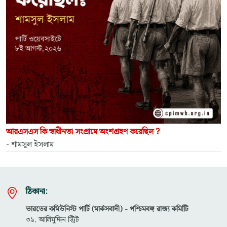
আরএসএস কি স্বাধীনতা সংগ্রামে অংশগ্রহণ করেছিল ?
- শামসুল ইসলাম
ঠিকানা:
ভারতের কমিউনিস্ট পার্টি (মার্কসবাদী) - পশ্চিমবঙ্গ রাজ্য কমিটিি
৩১, আলিমুদ্দিন স্ট্রিট