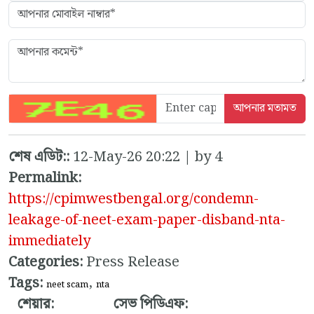
শেষ এডিট::
12-May-26 20:22 | by 4
Permalink:
https://cpimwestbengal.org/condemn-
leakage-of-neet-exam-paper-disband-nta-
immediately
Categories:
Press Release
Tags:
,
neet scam
nta
শেয়ার:
সেভ পিডিএফ: