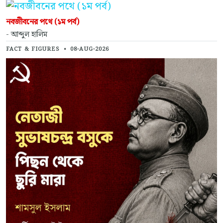
নবজীবনের পথে (১ম পর্ব)
- আব্দুল হালিম
FACT & FIGURES
•
08-AUG-2026