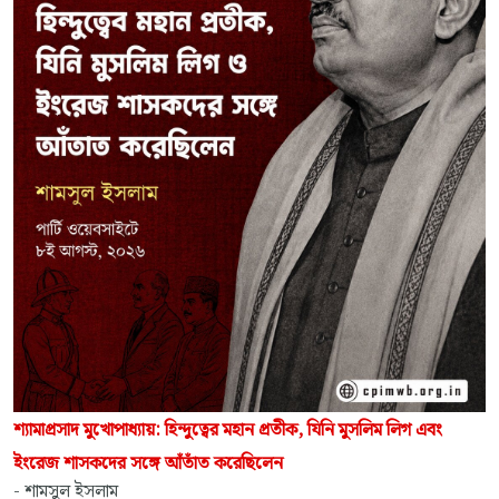
শ্যামাপ্রসাদ মুখোপাধ্যায়: হিন্দুত্বের মহান প্রতীক, যিনি মুসলিম লিগ এবং
ইংরেজ শাসকদের সঙ্গে আঁতাঁত করেছিলেন
- শামসুল ইসলাম