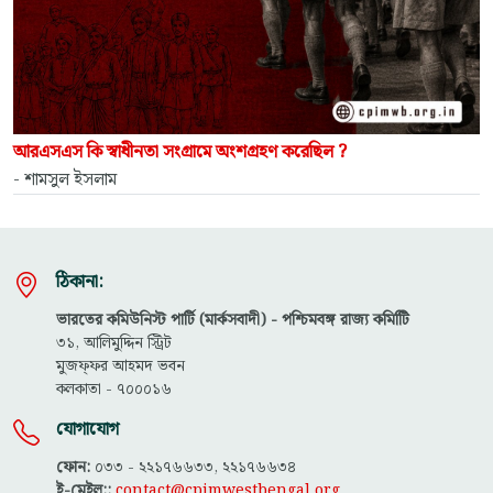
আরএসএস কি স্বাধীনতা সংগ্রামে অংশগ্রহণ করেছিল ?
- শামসুল ইসলাম
ঠিকানা:
ভারতের কমিউনিস্ট পার্টি (মার্কসবাদী) - পশ্চিমবঙ্গ রাজ্য কমিটিি
৩১, আলিমুদ্দিন স্ট্রিট
মুজফ্ফ‌র আহমদ ভবন
কলকাতা - ৭০০০১৬
যোগাযোগ
ফোন:
০৩৩ - ২২১৭৬৬৩৩, ২২১৭৬৬৩৪
ই-মেইল::
contact@cpimwestbengal.org
,