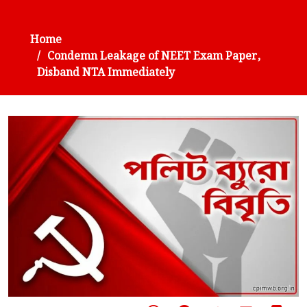
Home
Condemn Leakage of NEET Exam Paper,
Disband NTA Immediately