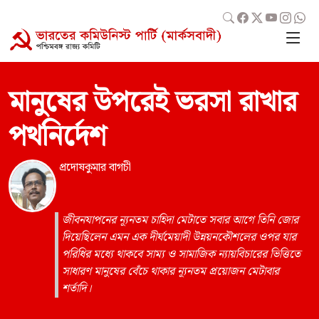
মানুষের উপরেই ভরসা রাখার
পথনির্দেশ
প্রদোষকুমার বাগচী
জীবনযাপনের ন্যূনতম চাহিদা মেটাতে সবার আগে তিনি জোর
দিয়েছিলেন এমন এক দীর্ঘমেয়াদী উন্নয়নকৌশলের ওপর যার
পরিধির মধ্যে থাকবে সাম্য ও সামাজিক ন্যায়বিচারের ভিত্তিতে
সাধারণ মানুষের বেঁচে থাকার ন্যূনতম প্রয়োজন মেটাবার
শর্তাদি।