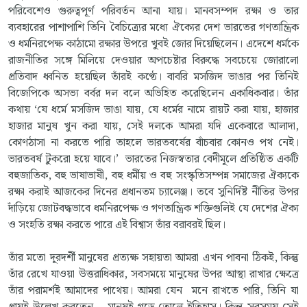
পরিবেশেও গুরুত্বপূর্ণ পরিবর্তন আনা যায়। মানবসম্পদ রক্ষা ও তার
ব্যবহারের পাশাপাশি তিনি বৈচিত্র্যের মধ্যে ঐক্যের দেশ ভারতের গণতান্ত্রিক
ও ধর্মনিরপেক্ষ কাঠামো রক্ষার উপরে খুবই জোর দিয়েছিলেন। এদেশে ধর্মকে
রাজনীতির সঙ্গে মিলিয়ে দেওয়ার অপচেষ্টার বিরুদ্ধে সবচেয়ে জোরালো
প্রতিবাদ ধ্বনিত হয়েছিল তাঁরই কণ্ঠে। বাবরি মসজিদ ভাঙার পর তিনিই
বিজেপিকে অসভ্য বর্বর দল বলে অভিহিত করেছিলেন একাধিকবার। তাঁর
কথায় ‘যে ধর্মে মসজিদ ভাঙা যায়, যে ধর্মের নামে রায়ট করা যায়, হাজার
হাজার মানুষ খুন করা যায়, সেই দলকে আমরা যদি একেবারে আলাদা,
কোণঠাসা না করতে পারি তাহলে ভারতবর্ষের বাঁচবার কোনও পথ নেই।
ভারতবর্ষ টুকরো হয়ে যাবে।’ ভারতের নিজস্বতার বেদীমূলে প্রতিষ্ঠিত একটি
বহুজাতিক, বহু ভাষাভাষী, বহু ধর্মীয় ও বহু সংস্কৃতিসম্পন্ন সমাজের ঐক্যকে
রক্ষা করাই আজকের দিনের প্রধানতম চ্যালেঞ্জ। তবে সুনির্দিষ্ট নীতির উপর
দাঁড়িয়ে জোটবদ্ধভাবে ধর্মনিরপেক্ষ ও গণতান্ত্রিক শক্তিগুলিই যে দেশের ঐক্য
ও সংহতি রক্ষা করতে পারে এই বিশ্বাস তাঁর বরাবরই ছিল।
তাঁর মতো দূরদর্শী মানুষের প্রত্যক্ষ সহায়তা আমরা এখন পাবনা ঠিকই, কিন্তু
তাঁর রেখে যাওয়া উত্তরাধিকার, সবসময়ে মানুষের উপর আস্থা রাখার ক্ষেত্রে
তাঁর পরামর্শই আমাদের পাথেয়। আমরা যেন মনে রাখতে পারি, তিনি যা