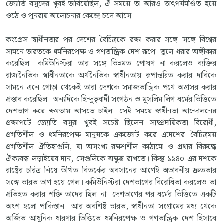
জ্যোতি বসুদের খুবই ভাবিয়েছিল, ঐ সময়ে তা আরও তাৎপর্যমণ্ডিত হয়ে
ওঠে ও পুনরায় আলোচনার কেন্দ্রে চলে আসে।
কংগ্রেস স্বাধীনতার পর দেশের বৈচিত্রকে রক্ষা করার সঙ্গে সঙ্গে বিশ্বের
সামনে ভারতকে ধর্মনিরপেক্ষ ও গণতান্ত্রিক দেশ রূপে তুলে ধরার অঙ্গীকার
করেছিল। কমিউনিস্টরা তার সঙ্গে ভিন্নমত পোষণ না করলেও ব্যক্তির
রাজনৈতিক স্বাধীনতাকে অর্থনৈতিক স্বাধীনতায় রূপান্তরিত করার দাবিকে
সামনে এনে গোড়া থেকেই তারা দেশকে সমাজতান্ত্রিক পথে অগ্রসর করার
প্রস্তাব করেছিল। অন্যদিকে হিন্দুত্ববাদী সংগঠন ও মুসলিম লিগ ধর্মের ভিত্তিতে
দেশভাগ করে ক্ষমতায় আসতে চাইল। সেই সময়ে স্বাধীনতা আন্দোলনের
প্রক্ষাপটে জ্যোতি বসুরা খুবই সচেষ্ট ছিলেন সাম্প্রদায়িকতা বিরোধী,
প্রগতিশীল ও ধর্মনিরপেক্ষ মানুষকে একজোট করে এদেশের বৈচিত্রময়
প্রগতিশীল ঐতিহ্যগুলি, যা অসংখ্য রক্ষণশীল কাঠামো ও প্রথার বিরুদ্ধে
ঐক্যবদ্ধ লড়াইয়ের দান, সেগুলিকে অক্ষুন্ন রাখতে। কিন্তু ১৯৪০-এর দশকে
রাষ্ট্রের চরিত্র নিয়ে উত্থিত বিতর্কের অবসানের আগেই অভাবনীয় দ্রুততার
সঙ্গে ভারত ভাগ হয়ে গেল। কমিউনিস্টরা দেশভাগের বিরোধিতা করলেও তা
প্রতিহত করার শক্তি তাদের ছিল না। দেশভাগের পর ধর্মের ভিত্তিতে একটি
অংশ হলো পাকিস্তান। আর অবশিষ্ট ভারত, স্বাধীনতা সংগ্রামের মধ্য থেকে
অর্জিত আধুনিক ধারণার ভিত্তিতে ধর্মনিরপেক্ষ ও গণতান্ত্রিক দেশ হিসাবে