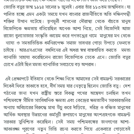
সমতাভিত্তিক ধর্মনিরপেক্ষ সমাজ গঠনের লক্ষে তিনি কাজ করে গেছেন।
জ্যোতি বসুর জন্ম ১৯১৪ সালের ৮ জুলাই। এবার তাঁর ১১৩তম জন্মদিবস। যা
পালিত হচ্ছে এমন একটা সময়ে যখন বাংলার রাজনীতিতে অতি দক্ষিণপন্থী
শক্তির উত্থান ঘটেছে। তৃণমূলী শাসনের দৌরাত্ম্য থেকে বাঁচতে মানুষ
বিজেপিকে ক্ষমতায় বসিয়েছিল অনেক আশা নিয়ে, সেই বিজেপিই আজ
রাজ্যে বুলডোজার সংস্কৃতি কায়েম করে গণতন্ত্রের নামে মানুষের মন থেকে
ন্যায্য ও সমতাভিত্তিক ধর্মনিরপেক্ষ সমাজ ভাবনার গোড়া উপড়ে ফেলতে
চাইছে। আরএসএসের বহুদিনের এই অধরা স্বপ্ন বাস্তবায়িত করতে মমতা
ব্যানার্জি সাহায্য করেছিলেন রাজ্যে বিজেপিকে ডেকে এনে। জ্যোতি বসুর
চোখে এটাই ছিল মমতা ব্যানার্জির সবচেয়ে বড় অপরাধ।
এই প্রেক্ষাপটে ইতিহাস থেকে শিক্ষা নিতে আমাদের সেই বামফ্রন্ট সরকারের
দিকেই ফিরে তাকাতে হবে, দীর্ঘ সময় যার নেতৃত্বে ছিলেন জ্যোতি বসু। দেশ
গঠনের জন্য যখন রাষ্ট্রীয় স্তরে বিকল্প পথের অন্বেষণ চলছিল তখন
পশ্চিমবঙ্গে সীমিত সাংবিধানিক ক্ষমতা এবং কেন্দ্রের ক্ষমতাসীন সরকারগুলির
অন্যায় অবিচারের বিরুদ্ধে মাথা উঁচু করে দাঁড়িয়ে, দরিদ্র ও বঞ্চিত মানুষের
আর্থিক অবস্থার উন্নয়নের কর্মসূচী রূপায়নে মানুষের অংশগ্রহণকে বামফ্রন্ট
সরকার সুনিশ্চিত করেছিল। সেই সময় পশ্চিমবঙ্গের জনগণের আশা-
আকাঙ্ক্ষা পূরণের নতুন ভিত্তি রচনা করতে গিয়ে একেবারে গোড়াতেই