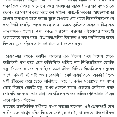
তার বিস্তার। কিছুদিন আগেও কোনও সমস্যা গ্রামস্তরে বা ওয়ার্ডস্তরে
গণতান্ত্রিক উপায়ে আলোচনা করে সমাধানের পরিবর্তে সরাসরি মুখ্যমন্ত্রীকে
ফোন করে সমাধান করে নিতে বলা হচ্ছিল। বামফ্রন্ট সরকার স্বায়ত্বশাসনের
মাধ্যমে জনগণের হাতে ক্ষমতা তুলে দেওয়ায় গ্রাম শহরে বিকেন্দ্রীকরণের যে
ছন্দ তৈরি হয়েছিল তাকে ধ্বংস করে ক্ষমতা কুক্ষিগত করার এ ছিল এক
ন্যক্কারজনক প্রয়াস। এখন কেন্দ্র ও রাজ্যে মানুষের কণ্ঠরোধের অপচেষ্টা
শুরু হয়েছে নতুন করে। উগ্র সাম্প্রদায়িক বিভাজন ও নয়া ফ্যাসিবাদের বাস্তব
বিপদের মুখে দাঁড়িয়ে এখন এই রাজ্য তথা দেশের মানুষ।
১৯৪০-এর দশকে পরাধীন ভারতের এক বিশেষ ক্ষণে বিদেশ থেকে
ব্যারিস্টারি পাশ করে এসে কমিউনিস্ট পার্টিতে নাম লিখিয়েছিলেন জ্যোতি
বসু। নিজের আখের না গুছিয়ে সমগ্র জীবন বিলিয়ে দিয়েছিলেন মানুষের
স্বার্থে। কমিউনিস্ট পার্টি তখন বেআইনি। সেই পরিস্তিতিতে একটা নিশ্চিত
সুখী জীবনের রাস্তা ছেড়ে অনিশ্চিত, অচেনা, কঠিন সংগ্রামের পথ যখন
বেছে নিচ্ছেন জ্যোতি বসু, তখন এদেশে মার্কস-এঙ্গেলস-লেনিনের নামই
শোনেনি অনেকে। আর যারা শুনেছিলেন তাঁদের অধিকাংশই আবার ঐ সব
নামে আঁতকে উঠতেন।
ভারতের রাজনৈতিক স্বাধীনতা তখন সময়ের অপেক্ষা। এই প্রেক্ষাপটে দেশ
স্বাধীন হলে রাষ্ট্রের চরিত্র কি হবে সেই মূল প্রশ্নটা, যা লন্ডনে থাকাকালীনও