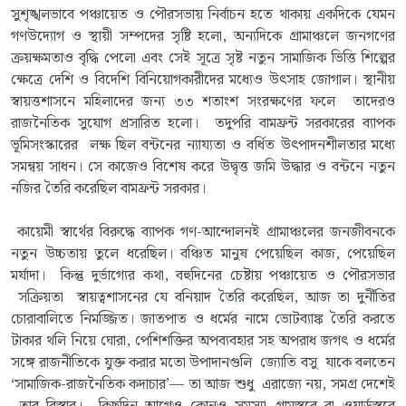
সুশৃঙ্খলভাবে পঞ্চায়েত ও পৌরসভায় নির্বাচন হতে থাকায় একদিকে যেমন
গণউদ্যোগ ও স্থায়ী সম্পদের সৃষ্টি হলো, অন্যদিকে গ্রামাঞ্চলে জনগণের
ক্রয়ক্ষমতাও বৃদ্ধি পেলো এবং সেই সূত্রে সৃষ্ট নতুন সামাজিক ভিত্তি শিল্পের
ক্ষেত্রে দেশি ও বিদেশি বিনিয়োগকারীদের মধ্যেও উৎসাহ জোগাল। স্থানীয়
স্বায়ত্তশাসনে মহিলাদের জন্য ৩৩ শতাংশ সংরক্ষণের ফলে তাদেরও
রাজনৈতিক সুযোগ প্রসারিত হলো। তদুপরি বামফ্রন্ট সরকারের ব্যাপক
ভূমিসংস্কারের লক্ষ ছিল বন্টনের ন্যায্যতা ও বর্ধিত উৎপাদনশীলতার মধ্যে
সমন্বয় সাধন। সে কাজেও বিশেষ করে উদ্বৃত্ত জমি উদ্ধার ও বন্টনে নতুন
নজির তৈরি করেছিল বামফ্রন্ট সরকার।
কায়েমী স্বার্থের বিরুদ্ধে ব্যাপক গণ-আন্দোলনই গ্রামাঞ্চলের জনজীবনকে
নতুন উচ্চতায় তুলে ধরেছিল। বঞ্চিত মানুষ পেয়েছিল কাজ, পেয়েছিল
মর্যাদা। কিন্তু দুর্ভাগ্যের কথা, বহুদিনের চেষ্টায় পঞ্চায়েত ও পৌরসভার
সক্রিয়তা স্বায়ত্বশাসনের যে বনিয়াদ তৈরি করেছিল, আজ তা দুর্নীতির
চোরাবালিতে নিমজ্জিত। জাতপাত ও ধর্মের নামে ভোটব্যাঙ্ক তৈরি করতে
টাকার থলি নিয়ে ঘোরা, পেশিশক্তির অপব্যবহার সহ অপরাধ জগৎ ও ধর্মের
সঙ্গে রাজনীতিকে যুক্ত করার মতো উপাদানগুলি জ্যোতি বসু যাকে বলতেন
‘সামাজিক-রাজনৈতিক কদাচার’— তা আজ শুধু এরাজ্যে নয়, সমগ্র দেশেই