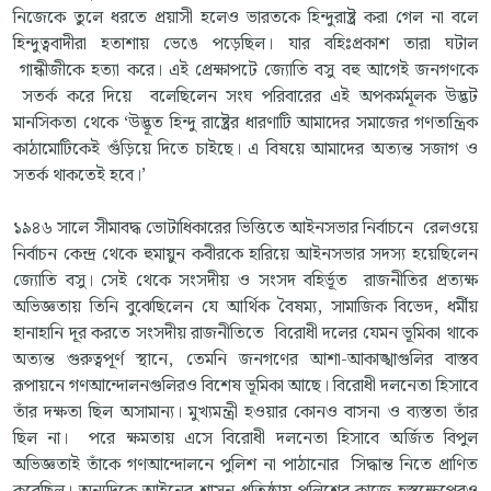
নিজেকে তুলে ধরতে প্রয়াসী হলেও ভারতকে হিন্দুরাষ্ট্র করা গেল না বলে
হিন্দুত্ববাদীরা হতাশায় ভেঙে পড়েছিল। যার বহিঃপ্রকাশ তারা ঘটাল
গান্ধীজীকে হত্যা করে। এই প্রেক্ষাপটে জ্যোতি বসু বহু আগেই জনগণকে
সতর্ক করে দিয়ে বলেছিলেন সংঘ পরিবারের এই অপকর্মমূলক উদ্ভট
মানসিকতা থেকে ‘উদ্ভূত হিন্দু রাষ্ট্রের ধারণাটি আমাদের সমাজের গণতান্ত্রিক
কাঠামোটিকেই গুঁড়িয়ে দিতে চাইছে। এ বিষয়ে আমাদের অত্যন্ত সজাগ ও
সতর্ক থাকতেই হবে।’
১৯৪৬ সালে সীমাবদ্ধ ভোটাধিকারের ভিত্তিতে আইনসভার নির্বাচনে রেলওয়ে
নির্বাচন কেন্দ্র থেকে হুমায়ুন কবীরকে হারিয়ে আইনসভার সদস্য হয়েছিলেন
জ্যোতি বসু। সেই থেকে সংসদীয় ও সংসদ বহির্ভূত রাজনীতির প্রত্যক্ষ
অভিজ্ঞতায় তিনি বুঝেছিলেন যে আর্থিক বৈষম্য, সামাজিক বিভেদ, ধর্মীয়
হানাহানি দূর করতে সংসদীয় রাজনীতিতে বিরোধী দলের যেমন ভূমিকা থাকে
অত্যন্ত গুরুত্বপূর্ণ স্থানে, তেমনি জনগণের আশা-আকাঙ্খাগুলির বাস্তব
রূপায়নে গণআন্দোলনগুলিরও বিশেষ ভূমিকা আছে। বিরোধী দলনেতা হিসাবে
তাঁর দক্ষতা ছিল অসামান্য। মুখ্যমন্ত্রী হওয়ার কোনও বাসনা ও ব্যস্ততা তাঁর
ছিল না। পরে ক্ষমতায় এসে বিরোধী দলনেতা হিসাবে অর্জিত বিপুল
অভিজ্ঞতাই তাঁকে গণআন্দোলনে পুলিশ না পাঠানোর সিদ্ধান্ত নিতে প্রাণিত