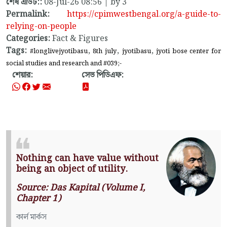
শেষ এডিট::
08-Jul-26 08:56 | by 3
Permalink:
https://cpimwestbengal.org/a-guide-to-
relying-on-people
Categories:
Fact & Figures
Tags:
,
,
,
#longlivejyotibasu
8th july
jyotibasu
jyoti bose center for
social studies and research and #039;-
শেয়ার:
সেভ পিডিএফ:
Nothing can have value without
being an object of utility.
Source: Das Kapital (Volume I,
Chapter 1)
কার্ল মার্কস