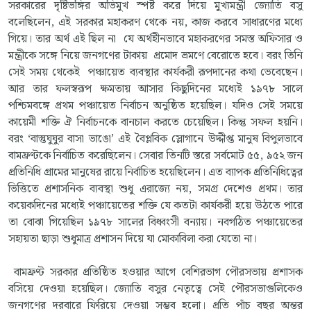
সরকারের দৃষ্টিভঙ্গির অভিমুখ স্পষ্ট করে দিয়ে মুখ্যমন্ত্রী জ্যোতি বসু
বলেছিলেন, এই সরকার মহাকরণ থেকে নয়, কাজ করবে সাধারণের মধ্যে
গিয়ে। তার অর্থ এই ছিল না যে অর্থহীনভাবে মহাকরণের সমস্ত অফিসার ও
মন্ত্রীকে সঙ্গে নিয়ে জনগণের টাকায় প্রমোদ ভ্রমণে বেরোতে হবে। বরং তিনি
সেই সময় থেকেই পঞ্চায়েত ব্যবস্থার কার্যকরী রূপদানের কথা ভেবেছেন।
আর তার ফলস্বরূপ ক্ষমতায় আসার কিছুদিনের মধ্যেই ১৯৭৮ সালে
পশ্চিমবঙ্গে প্রথম পঞ্চায়েত নির্বাচন অনুষ্ঠিত হয়েছিল। যদিও সেই সময়ে
কায়েমী শক্তি ঐ নির্বাচনকে বানচাল করতে চেয়েছিল। কিন্তু সফল হয়নি।
বরং ‘বাস্তুঘুঘুর বাসা ভাঙো’ এই বৈপ্লবিক স্লোগানে উদ্দীপ্ত মানুষ বিপুলভাবে
বামফ্রণ্টকে নির্বাচিত করেছিলেন। সেবার তিনটি স্তরে সর্বমোট ৫৫, ৯৫২ জন
প্রতিনিধি গ্রামের মানুষের রায়ে নির্বাচিত হয়েছিলেন। এত ব্যাপক প্রতিনিধিত্বের
ভিত্তিতে প্রশাসনিক ব্যবস্থা শুধু এরাজ্যে নয়, সমগ্র দেশেও প্রথম। তার
কয়েকদিনের মধ্যেই পঞ্চায়েতের শক্তি যে কতটা কার্যকরী হয়ে উঠতে পারে
তা বোঝা গিয়েছিল ১৯৭৮ সালের বিধ্বংসী বন্যায়। নবগঠিত পঞ্চায়েতের
সহায়তা ছাড়া শুধুমাত্র প্রশাসন দিয়ে যা মোকাবিলা করা যেতো না।
বামফ্রণ্ট সরকার প্রতিষ্ঠিত হওয়ার আগে বেশিরভাগ পৌরসভায় প্রশাসক
বসিয়ে দেওয়া হয়েছিল। জ্যোতি বসুর নেতৃত্বে সেই পৌরসভাগুলিকেও
জনগণের দরবারে ফিরিয়ে দেওয়া সম্ভব হলো। প্রতি পাঁচ বছর অন্তর