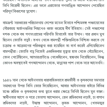
করেছিল। অন্যদিকে আইনের শাসন প্রতিষ্ঠায় পুলিশের কাজে হস্তক্ষেপেরও
তিনি বিরোধী ছিলেন। এর ফলে এরাজ্যের গণতান্ত্রিক আন্দোলন পেয়েছিল
পরিপূর্ণ বিকাশের সুযোগ।
বামফ্রন্ট সরকারের পরিচালনায় দেশের মডেল হিসাবে পশ্চিমবঙ্গ পঞ্চায়েতের
গৌরবময় অর্জনগুলির পিছনেও কাজ করেছে দীর্ঘ ইতিহাস। সেই পঞ্চাশের
দশক থেকে বহু গণসংগ্রামের পরিণতি হিসাবেই তার উত্থান। যার প্রধান মুখ
ছিলেন জ্যোতি বসুই। তখন থেকে বামপন্থী শক্তিগুলিকে নিশ্চিহ্ন করতে যে
চক্রান্ত ও আক্রমণের পরিকল্পনা করা হয়েছিল তা ব্যর্থ করেই এগিয়েছিলেন
বামপন্থীরা। জ্যোতি বসু নিজেই একাধিকবার মৃত্যুর হাত থেকে বেঁচেছিলেন,
জেল খেটেছিলেন, আন্ডারগ্রাউণ্ডে থেকেছিলেন, ছদ্মনাম নিয়েছিলেন, কিন্তু
কোনও অবস্থাতেই গণআন্দোলন থেকে, মানুষের পাশ থেকে সরে আসেননি।
১৯৪৬ সাল থেকে আইনসভায় ধারাবাহিকভাবে শ্রমজীবী ও কৃষকদের সমস্যার
সমাধানের উপর তিনি জোর দিয়েছিলেন, আবার আইনসভার বাইরে বিভিন্ন
মঞ্চে শ্রমিক ও কৃষকদের কথা তুলে ধরার ক্ষেত্রে তিনিই ছিলেন মূল বক্তা।
স্বাধীনতার আগে ও পরে তেভাগা আন্দোলন, রেল শ্রমিকদের লড়াই, চা বাগান
শ্রমিকদের লড়াই, উদ্বাস্ত আন্দোলন, কৃষক আন্দোলন, খেতমজুর