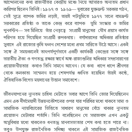
আন্দোলনের কথা রাজনীতির কেন্দ্রীয় মঞ্চে নিয়ে আসারও অন্যতম প্রধান
কারিগর ছিলেন তিনিই। ১৯৬৭ ও ১৯৬৯— দুবারের যুক্তফ্রন্ট সরকার গঠন,
সেই সূত্রে ব্যাপক জমির লড়াই, তারই পটভূমিতে ১৯৭৭ সালে বামফ্রণ্ট
সরকারের প্রতিষ্ঠা ও তাকে কেন্দ্র করে ব্যাপক ভূমি সংস্কার ও জমির
পুনর্বণ্টন— সব মিলিয়ে তাঁর নেতৃত্বে সংগ্রামী মানুষের যৌথ প্রয়াস কার্যত
পরিণত হয়ে গিয়েছিল সংগ্রামী রূপকথায়। বর্গাদারদের অধিকার প্রতিষ্ঠার
সুবাদে এই রাজ্যের কৃষি ফলন দেশের মধ্যে প্রথম সারিতে উঠে আসে। একই
সঙ্গে ঐ সময়কালেই তাৎপর্যপূর্ণভাবে একটি কার্যকরী কেন্দ্রের সঙ্গে সঙ্গে
ভারতীয় ঐক্য ও গণতন্ত্র রক্ষার স্বার্থে অঙ্গ-রাজ্যগুলির অধিকার সম্প্রসারণের
প্রয়োজনীয়তার কথাও তিনি সামনে আনেন। যে কথা ধাপে ধাপে শ্রীনগর
থেকে কলকাতা সম্মেলন হয়ে শেষপর্যন্ত ধ্বনিত হয়েছিল তাঁরই কণ্ঠে,
ঐতিহাসিক বিগেড ময়দানের উত্তাল সমাবেশে।
জীবনযাপনের ন্যূনতম চাহিদা মেটাতে সবার আগে তিনি জোর দিয়েছিলেন
এমন এক দীর্ঘমেয়াদী উন্নয়নকৌশলের ওপর যার পরিধির মধ্যে থাকবে সাম্য ও
সামাজিক ন্যায়বিচারের ভিত্তিতে সাধারণ মানুষের বেঁচে থাকার ন্যূনতম
প্রয়োজন মেটাবার শর্তাদি। তিনি বলেছিলেন যে সমাজবাদ এখন একটু
অসুবিধার মধ্যে থাকলেও ধনতন্ত্র মানবসভ্যতার শেষ কথা হতে পারে না।
তবুও উপযুক্ত রাজনৈতিক সদিচ্ছা থাকলে এই সামাজিক রাজনৈতিক