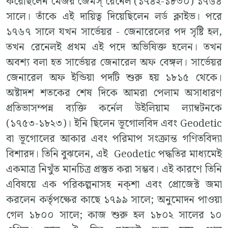
করেছিলেন মেজর জেমস্ রেনেল (১৭৪২-১৮৩০) ১৭৬৪
সালে। তাঁকে এই দায়িত্ব দিয়েছিলেন লর্ড ক্লাইভ। পরে
১৭৬৭ সালে যখন সার্ভেয়র - জেনারেলের পদ সৃষ্টি হল,
তখন রেনেলই প্রথম এই পদে অভিষিক্ত হলেন। তখন
অবশ্য বলা হত সার্ভেয়র জেনারেল অফ বেঙ্গল। সার্ভেয়র
জেনারেল অফ ইন্ডিয়া পদটি শুরু হয় ১৮১৫ থেকে।
অষ্টাদশ শতকের শেষ দিকে আমরা পেলাম অসাধারণ
প্রতিভাসম্পন্ন ব্যক্তি কর্নেল উইলিয়াম ল্যাম্বটনকে
(১৭৫৩-১৮২৩)। ইনি ছিলেন ভূগোলবিদ এবং Geodetic
বা ভূগোলের আকার এবং পরিমাপ সংক্রান্ত গণিতবিদ্যা
বিশারদ। তিনি বুঝলেন, এই Geodetic পদ্ধতির মাধ্যমেই
একমাত্র নিখুঁত মানচিত্র প্রস্তুত করা সম্ভব। এই কারণে তিনি
এবিষয়ে এক পরিকল্পনাসহ নক্শা এবং প্রোজেক্ট জমা
করলেন কর্তৃপক্ষের কাছে ১৭৯৯ সালে; অনুমোদন পাওয়া
গেল ১৮০০ সালে; কাজ শুরু হল ১৮০২ সালের ১০