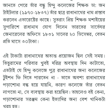
জানতে পেরে তাঁর বন্ধু হিন্দু কলেজের শিক্ষক ডা: জন
টাইটলার (১৯৭০-১৮৩৭) তাঁর ছাত্র রাধানাথের নাম প্রস্তাব
করলেন এভারেষ্টের কাছে। সুতরাং প্রিয় শিক্ষক মশাইয়ের
সুপারিশে রাধানাথ যোগ দিলেন ভারতের সার্ভেঘর
জেনারেলের অফিসে ১৮৩১ সালের ২০ ডিসেম্বর, বেতন
প্রতি মাসে ৩০টাকা।
এই টাকাটা রাধানাথের অত্যন্ত প্রয়োজন ছিল সেই সময়।
তিতুরামের পরিবার খুবই দরিদ্র অবস্থায় দিন কাটাতো,
এতটাই যে হিন্দু কলেজে পুত্র রাধানাথের জন্য কলেজের
টুইশন ফি দিতে পারতেন না - তাতে অবশ্য রাধানাথের
পড়াশোনা বন্ধ হয়ে যায়নি, কারণ কলেজে তাঁর বেতন
লাগতো না, সে ব্যবস্থায় করা হয়েছিল। তাহলেও বই কেনা,
পড়াশোনার সরঞ্জম কেনা ইত্যাদির জন্য বেশ খানিকটা
খরচ হত।