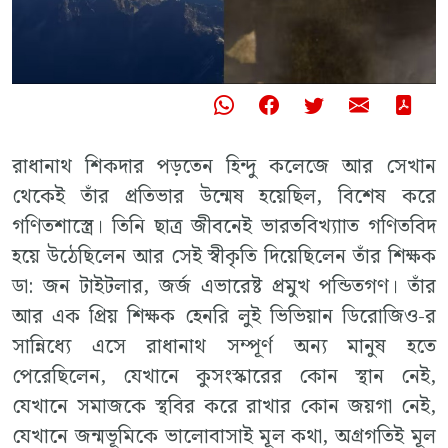
রাধানাথ শিকদার পড়তেন হিন্দু কলেজে আর সেখান
থেকেই তাঁর প্রতিভার উন্মেষ হয়েছিল, বিশেষ করে
গণিতশাস্ত্রে। তিনি ছাত্র জীবনেই ভারতবিখ্যাাত গণিতবিদ
হয়ে উঠেছিলেন আর সেই স্বীকৃতি দিয়েছিলেন তাঁর শিক্ষক
ডা: জন টাইটলার, জর্জ এভারেষ্ট প্রমুখ পন্ডিতগণ। তাঁর
আর এক প্রিয় শিক্ষক হেনরি লুই ভিভিয়ান ডিরোজিও-র
সান্নিধ্যে এসে রাধানাথ সম্পূর্ণ অন্য মানুষ হতে
পেরেছিলেন, যেখানে কুসংস্কারের কোন স্থান নেই,
যেখানে সমাজকে স্থবির করে রাখার কোন জয়গা নেই,
যেখানে জন্মভূমিকে ভালোবাসাই মূল কথা, অগ্রগতিই মূল