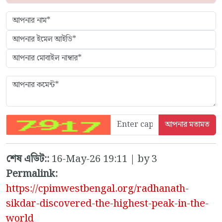
শেষ এডিট::
16-May-26 19:11 | by 3
Permalink:
https://cpimwestbengal.org/radhanath-
sikdar-discovered-the-highest-peak-in-the-
world