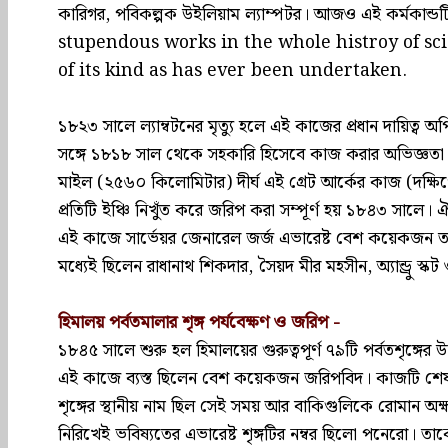
কারিগর, পবিকল্পক উইলিয়াম ল্যাম্পটর। আজও এই কর্মকান্ড
stupendous works in the whole histroy of sci
of its kind as has ever been undertaken.
১৮২৩ সালে ল্যাম্বটনের মৃত্যু হলে এই কাজের প্রধান দায়িত্ব অর
সঙ্গে ১৮১৮ সাল থেকে সহকারি হিসেবে কাজ করার অভিজ্ঞতা 
মাইল (২৫৬০ কিলোমিটার) দীর্ঘ এই গ্রেট আর্কের কাজ (দক্ষিণে 
প্রতিটি ইঞ্চি নিখুঁত করে জরিপ করা সম্পূর্ণ হয় ১৮৪৩ সালে।
এই কাজে সার্ভেয়র জেনারেল জর্জ এভারেষ্ট বেশ কয়েকজন তরু
মধ্যেই ছিলেন রাধানাথ শিকদার, সৈয়দ মীর মহসীন, অ্যান্ড্রু স্কট 
হিমালয় পর্বতমালার শৃঙ্গ পর্যবেক্ষণ ও জরিপ -
১৮৪৫ সালে শুরু হল হিমালয়ের গুরুত্বপূর্ণ ৭৯টি পর্বতশৃঙ্গের 
এই কাজে ব্যস্ত ছিলেন বেশ কয়েকজন জরিপবিদ। কাজটি শেষ 
শৃঙ্গের স্থানীয় নাম ছিল সেই সময় আর বাকিগুলিকে রোমান অক্ষর
নিরিখেই ভবিষ্যতের এভারেষ্ট শৃঙ্গটির নম্বর ছিলো পনেরো। 