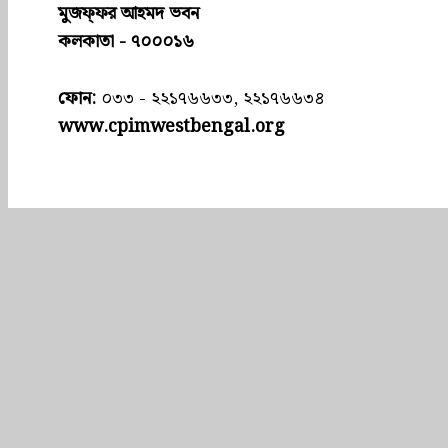
মুজফ্ফ‌র আহমদ ভবন
কলকাতা - ৭০০০১৬
ফোন:
০৩৩ - ২২১৭৬৬৩৩, ২২১৭৬৬৩৪
www.cpimwestbengal.org