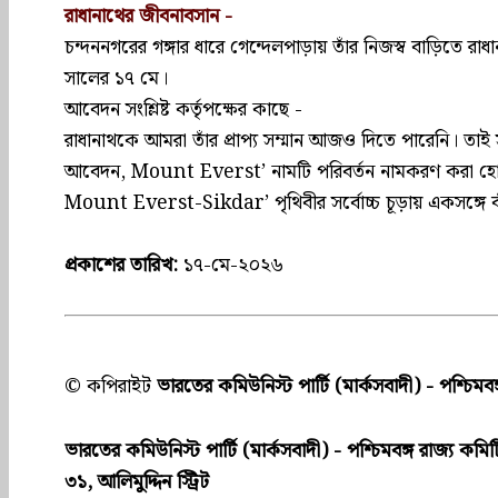
রাধানাথের জীবনাবসান -
চন্দননগরের গঙ্গার ধারে গেন্দেলপাড়ায় তাঁর নিজস্ব বাড়িতে 
সালের ১৭ মে।
আবেদন সংশ্লিষ্ট কর্তৃপক্ষের কাছে -
রাধানাথকে আমরা তাঁর প্রাপ্য সম্মান আজও দিতে পারেনি। তাই সং
আবেদন, Mount Everst’ নামটি পরিবর্তন নামকরণ কর
Mount Everst-Sikdar’ পৃথিবীর সর্বোচ্চ চূড়ায় একসঙ্গে বা
প্রকাশের তারিখ:
১৭-মে-২০২৬
© কপিরাইট
ভারতের কমিউনিস্ট পার্টি (মার্কসবাদী) - পশ্চিমবঙ
ভারতের কমিউনিস্ট পার্টি (মার্কসবাদী) - পশ্চিমবঙ্গ রাজ্য কমিট
৩১, আলিমুদ্দিন স্ট্রিট