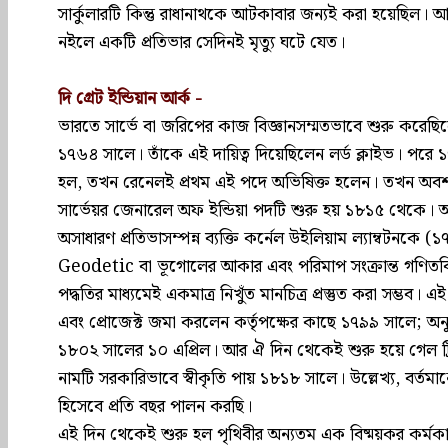
সার্কুলারটি কিন্তু রাধানাথকে আটকাবার জন্যই করা হয়েছিল। 
নইলে একটি প্রতিভার সেদিনই মৃত্যু ঘটে যেত।
দি গ্রেট ইন্ডিয়ান আর্ক -
ভারতে সার্ভে বা জরিপের কাজ বিজ্ঞানসম্মতভাবে শুরু কর
১৭৬৪ সালে। তাঁকে এই দায়িত্ব দিয়েছিলেন লর্ড ক্লাইভ। পরে 
হল, তখন রেনেলই প্রথম এই পদে অভিষিক্ত হলেন। তখন অবশ্
সার্ভেয়র জেনারেল অফ ইন্ডিয়া পদটি শুরু হয় ১৮১৫ থেকে।
অসাধারণ প্রতিভাসম্পন্ন ব্যক্তি কর্নেল উইলিয়াম ল্যাম্বটন
Geodetic বা ভূগোলের আকার এবং পরিমাপ সংক্রান্ত গণিতব
পদ্ধতির মাধ্যমেই একমাত্র নিখুঁত মানচিত্র প্রস্তুত করা সম্ভ
এবং প্রোজেক্ট জমা করলেন কর্তৃপক্ষের কাছে ১৭৯৯ সালে; 
১৮০২ সালের ১০ এপ্রিল। আর ঐ দিন থেকেই শুরু হয়ে গেল ট্রি
নামটি সরকারিভাবে স্বীকৃতি পায় ১৮১৮ সালে। উল্লেখ্য, বর্তম
হিসেবে প্রতি বছর পালন করছি।
এই দিন থেকেই শুরু হল পৃথিবীর অন্যতম এক বিষ্ময়কর কর্মকান্ড