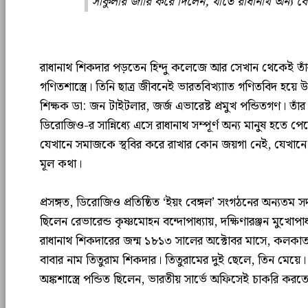
সার্কুলার জারি করে দিলেন, যাতে রাধানাথ অন্য 
রাধানাথ শিকদার পড়তেন হিন্দু কলেজে আর সেখান থেকেই তাঁর
গণিতশাস্ত্রে। তিনি ছাত্র জীবনেই ভারতবিখ্যাাত গণিতবিদ হয়ে 
শিক্ষক ডা: জন টাইটলার, জর্জ এভারেষ্ট প্রমুখ পন্ডিতগণ। তাঁ
ডিরোজিও-র সান্নিধ্যে এসে রাধানাথ সম্পূর্ণ অন্য মানুষ হতে প
যেখানে সমাজকে স্থবির করে রাখার কোন জয়গা নেই, যেখানে 
মূল কথা।
প্রসঙ্গত, ডিরোজিও প্রতিষ্ঠিত ‘ইয়ং বেঙ্গল’ সংগঠনের অন্যতম স
ছিলেন রেভারেন্ড কৃষ্ণমোহন বন্দোপাধ্যায়, দক্ষিণারঞ্জন মুখোপাধ্
রাধানাথ শিকদারের জন্ম ১৮১৩ সালের অক্টোবর মাসে, কলকা
বাবার নাম তিতুরাম শিকদার। তিতুরামের দুই ছেলে, তিন মেয়ে। রাধ
অঙ্কশাস্ত্রে পন্ডিত ছিলেন, ভারতীয় সার্ভে অফিসেই চাকরি করত