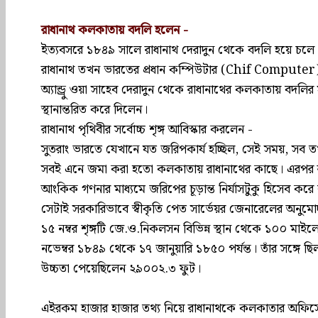
রাধানাথ কলকাতায় বদলি হলেন -
ইত্যবসরে ১৮৪৯ সালে রাধানাথ দেরাদুন থেকে বদলি হয়ে চলে
রাধানাথ তখন ভারতের প্রধান কম্পিউটার (Chif Computer)
অ্যান্ড্রু ওয়া সাহেব দেরাদুন থেকে রাধানাথের কলকাতায় বদল
স্থানান্তরিত করে দিলেন।
রাধানাথ পৃথিবীর সর্বোচ্চ শৃঙ্গ আবিস্কার করলেন -
সুতরাং ভারতে যেখানে যত জরিপকার্য হচ্ছিল, সেই সময়, সব তথ্য
সবই এনে জমা করা হতো কলকাতায় রাধানাথের কাছে। এরপর রা
আংকিক গণনার মাধ্যমে জরিপের চূড়ান্ত নির্যাসটুকু হিসেব কর
সেটাই সরকারিভাবে স্বীকৃতি পেত সার্ভেয়র জেনারেলের অনুম
১৫ নম্বর শৃঙ্গটি জে.ও.নিকলসন বিভিন্ন স্থান থেকে ১০০ মাই
নভেম্বর ১৮৪৯ থেকে ১৭ জানুয়ারি ১৮৫০ পর্যন্ত। তাঁর সঙ্গে ছ
উচ্চতা পেয়েছিলেন ২৯০০২.৩ ফুট।
এইরকম হাজার হাজার তথ্য নিয়ে রাধানাথকে কলকাতার অফিসে