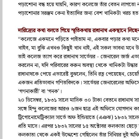
পড়াশোনা বন্ধ হয়ে যায়নি, কারণ কলেজে তাঁর বেতন লাগতো না
পড়াশোনার সরঞ্জম কেনা ইত্যাদির জন্য বেশ খানিকটা খরচ হ
দারিদ্র্যের কথা বলতে গিয়ে স্মৃতিকথায় রাধানাথ একস্থানে লিছেন
“কলেজে একমনে পড়িতে পাইতাম না, একবার পড়ার কথা মনে প
খাইব, মা বুঝি এখনও কিছুই খান নাই, এই সকল ভাবনা মনে উ
তাই কলেজ ত্যাগ করে রাধানাথ সার্ভেয়র - জেনারেল জর্জ এভা
করলেন না, যদি পরিবারের করুন অবস্থা থেকে খানিকটা উদ্ধার
রাধানাথকে পেয়ে এভারেষ্ট বুঝলেন, তিনি রত্ন পেয়েছেন, চ
একজন প্রতিভাবান গণিতবিদকে। সার্ভেয়র জেনারেলের অফিসে ত
‘গণনাকারী’ বা ‘গনক’।
২০ ডিসেম্বর, ১৮৩১ সালে মাসিক ৩০ টাকা বেতনে রাধানাথ স
সঙ্গে হিন্দু কলেজের আরও ৬জন ছাত্র এই অফিসে যোগদান কর
ট্রিগোনোমেট্রিক্যাল সার্ভে অফ ইন্ডিয়াতে (এঞঝ) ১৮৩২ সাল
প্রতি মাসে। এরপর ১৮৩২ সালের ১৫ অক্টোবর কলকাতা ছেড়ে মুস
কলকাতা থেকে একই উদ্দেশ্যে গেছিলেন তাঁর সিনিয়র দুই অফিস