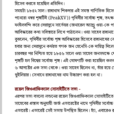
হিসেব করতে হয়েছিল প্রতিদিন।
সময়টা ১৮৫২ সাল। রাধানাথ শিকদার এই সমস্ত গাণিতিক হিসেবগ
পনেরো নম্বর শৃঙ্গটিই (PeakXV)) পৃথিবীর সর্বোচ্চ শৃঙ্গ, তৎক্ষ
ফাইলবন্দি করে দেরাদুনে সার্ভেয়র জেনারেল অ্যান্ড্রু ওয়া-কে 
আবিস্কারের কথা সবিস্তারে লিখে পাঠালেন। ওয়া সাহেব রাধানা
বুঝলেন, পৃথিবীর সর্বোচ্চ শৃঙ্গ আবিস্কারের হিসেবে রাধানা
হবার জন্য দেরাদুনে কর্মরত গণক জন হেনেসি-কে দায়িত্ব দিলে
চারবছর পর নিশ্চিত হয়ে ১৮৫৬ সালে ওয়া সাহেব জনসমক্ষে 
শৃঙ্গটি হল বিশ্বের সর্বোচ্চ শৃঙ্গ। এই ঘোষণাটি করা হয়েছ
৬ আগষ্টের এক সভা থেকে। ওয়া সাহেব ছিলেন না, তাঁর হয়ে 
থুইলিয়ার। সেখানে রাধানাথের নাম উচ্চারণ করা হল না।
রয়েল জিওগ্রাফিক্যাল সোসাইটিতে সভা -
এরপর সভা বসলো লন্ডনের রয়েল জিওগ্রাফিক্যাল সোসাইটিত
সাহেবের প্রস্তাব অনুযায়ী জর্জ এভারেষ্টের নামে পৃথিবীর সর্বে
এভারেষ্ট। এভারেষ্ট সেই সভায় উপস্থিত ছিলেন। হ্যাঁ, এবারেও 