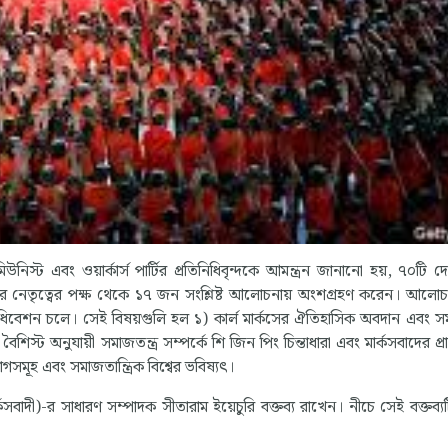
িস্ট এবং ওয়ার্কার্স পার্টির প্রতিনিধিবৃন্দকে আমন্ত্রন জানানো হয়, ৭০টি 
টির নেতৃত্বের পক্ষ থেকে ১৭ জন সংশ্লিষ্ট আলোচনায় অংশগ্রহণ করেন। আলো
অধিবেশন চলে। সেই বিষয়গুলি হল ১) কার্ল মার্কসের ঐতিহাসিক অবদান এবং স
বৈশিস্ট অনুযায়ী সমাজতন্ত্র সম্পর্কে শি জিন পিং চিন্তাধারা এবং মার্কসবাদের প্র
়োগসমূহ এবং সমাজতান্ত্রিক বিশ্বের ভবিষ্যৎ।
্কসবাদী)-র সাধারণ সম্পাদক সীতারাম ইয়েচুরি বক্তব্য রাখেন। নীচে সেই বক্তব্য