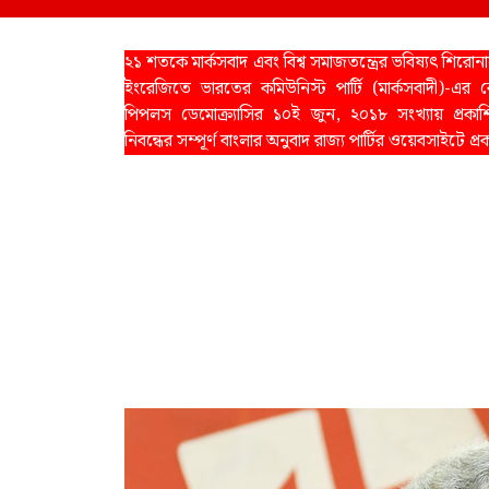
২১ শতকে মার্কসবাদ এবং বিশ্ব সমাজতন্ত্রের ভবিষ্যৎ শিরোনাম
ইংরেজিতে ভারতের কমিউনিস্ট পার্টি (মার্কসবাদী)-এর কেন্
পিপলস ডেমোক্র্যাসির ১০ই জুন, ২০১৮ সংখ্যায় প্রকা
নিবন্ধের সম্পূর্ণ বাংলার অনুবাদ রাজ্য পার্টির ওয়েবসাইটে প