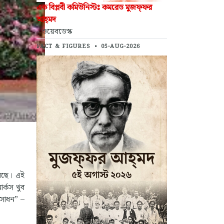
এক বিপ্লবী কমিউনিস্টঃ কমরেড মুজফ্‌ফর
আহ্‌মদ
- ওয়েবডেস্ক
FACT & FIGURES
•
05-AUG-2026
়েছে। এই
ার্কস খুব
 সাধন” –