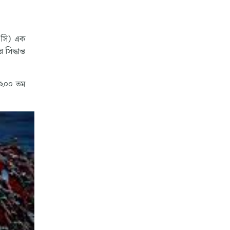
ি সি) এক
সিদ্ধান্ত
র ২০০ তম