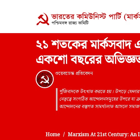
২১ শতকের মার্কসবাদ এব
একশো বছরের অভিজ্ঞত
ওয়েবডেস্ক প্রতিবেদন
পুঁজিবাদকে উৎখাত করতে হয়। উপড়ে ফেলার সে
নেতৃত্বে সংগঠিত আন্দোলনসমূহের উপরে যা ক্রম
আন্দোলনের বস্তুগত সামর্থ্যলাভ আসলে সমা
Home
Marxism At 21st Century: An I