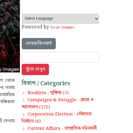
Powered by
Translate
লেখক/কিওয়ার্ড
দেশ থেকে
বিভাগ / Categories
চনা সভার
পুস্তিকা
Booklets -
(5)
মসাময়িক
প্রচার ও
Campaigns & Struggle -
াসঙ্গিকতা
আন্দোলন
(172)
পৌরসভা
Corporation Election -
টি দেওয়া
নির্বাচন
(6)
সাম্প্রতিক ঘটনাবলী
Current Affairs -