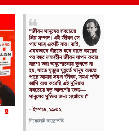
Nothing can have value
without being an object of
utility.
Source: Das Kapital
(Volume I, Chapter 1)
কার্ল মার্কস