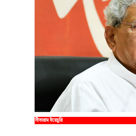
সীতারাম ইয়েচুরি