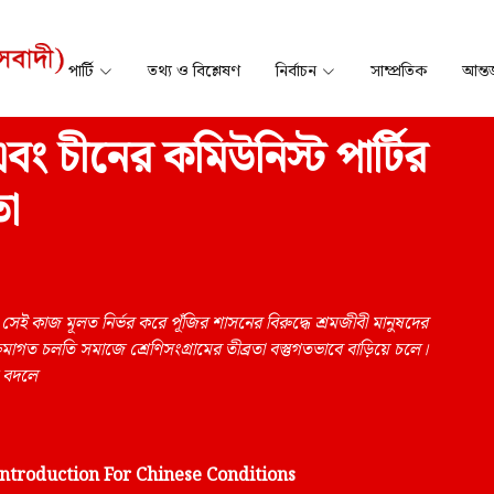
পার্টি
তথ্য ও বিশ্লেষণ
নির্বাচন
সাম্প্রতিক
আন্তর
ং চীনের কমিউনিস্ট পার্টির
া
ই কাজ মূলত নির্ভর করে পূঁজির শাসনের বিরুদ্ধে শ্রমজীবী মানুষদের
াগত চলতি সমাজে শ্রেণিসংগ্রামের তীব্রতা বস্তুগতভাবে বাড়িয়ে চলে।
জ বদলে
ntroduction For Chinese Conditions