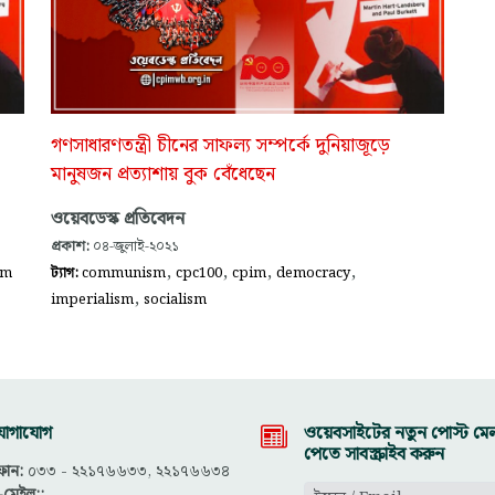
গণসাধারণতন্ত্রী চীনের সাফল্য সম্পর্কে দুনিয়াজূড়ে
মানুষজন প্রত্যাশায় বুক বেঁধেছেন
ওয়েবডেস্ক প্রতিবেদন
প্রকাশ:
০৪-জুলাই-২০২১
,
,
,
,
sm
ট্যাগ:
communism
cpc100
cpim
democracy
,
imperialism
socialism
োগাযোগ
ওয়েবসাইটের নতুন পোস্ট মেল
পেতে সাবস্ক্রাইব করুন
োন:
০৩৩ - ২২১৭৬৬৩৩, ২২১৭৬৬৩৪