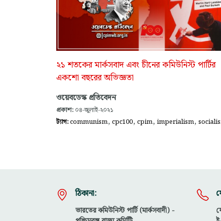
২১ শতকের মার্কসবাদ এবং চীনের কমিউনিস্ট পার্টির
একশো বছরের অভিজ্ঞতা
ওয়েবডেস্ক প্রতিবেদন
প্রকাশ:
০৪-জুলাই-২০২১
,
,
,
,
ট্যাগ:
communism
cpc100
cpim
imperialism
sociali
ঠিকানা:
য
ভারতের কমিউনিস্ট পার্টি (মার্কসবাদী) -
ফ