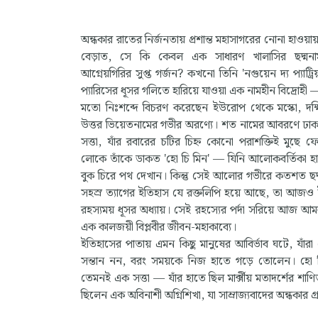
অন্ধকার রাতের নির্জনতায় প্রশান্ত মহাসাগরের নোনা হাওয়া
বেড়াত, সে কি কেবল এক সাধারণ খালাসির ছদ্মন
আগ্নেয়গিরির সুপ্ত গর্জন? কখনো তিনি 'নগুয়েন দ্য প্যাট্
প্যারিসের ধূসর গলিতে হারিয়ে যাওয়া এক নামহীন বিদ্রোহী 
মতো নিঃশব্দে বিচরণ করেছেন ইউরোপ থেকে মস্কো, দক্
উত্তর ভিয়েতনামের গভীর অরণ্যে। শত নামের আবরণে ঢাক
সত্তা, যাঁর রবারের চটির চিহ্ন কোনো পরাশক্তিই মুছে 
লোকে তাঁকে ডাকত 'হো চি মিন' — যিনি আলোকবর্তিকা হা
বুক চিরে পথ দেখান। কিন্তু সেই আলোর গভীরে কতশত ছ
সহস্র ত্যাগের ইতিহাস যে রক্তলিপি হয়ে আছে, তা আজও
রহস্যময় ধূসর অধ্যায়। সেই রহস্যের পর্দা সরিয়ে আজ আম
এক কালজয়ী বিপ্লবীর জীবন-মহাকাব্যে।
ইতিহাসের পাতায় এমন কিছু মানুষের আবির্ভাব ঘটে, যাঁ
সন্তান নন, বরং সময়কে নিজ হাতে গড়ে তোলেন। হো চ
তেমনই এক সত্তা — যাঁর হাতে ছিল মার্ক্সীয় মতাদর্শের শা
ছিলেন এক অবিনাশী অগ্নিশিখা, যা সাম্রাজ্যবাদের অন্ধকার