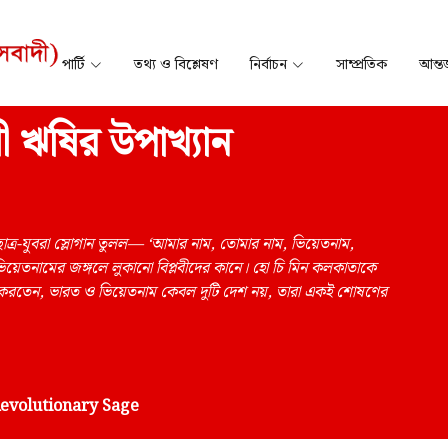
পার্টি
তথ্য ও বিশ্লেষণ
নির্বাচন
সাম্প্রতিক
আন্তর
ী ঋষির উপাখ্যান
র-যুবরা স্লোগান তুলল— ‘আমার নাম, তোমার নাম, ভিয়েতনাম,
িয়েতনামের জঙ্গলে লুকানো বিপ্লবীদের কানে। হো চি মিন কলকাতাকে
নে করতেন, ভারত ও ভিয়েতনাম কেবল দুটি দেশ নয়, তারা একই শোষণের
Revolutionary Sage