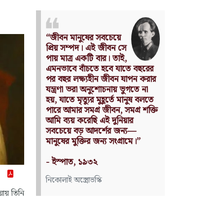
Nothing can have value
without being an object of
utility.
Source: Das Kapital
(Volume I, Chapter 1)
কার্ল মার্কস
য়ায় তিনি