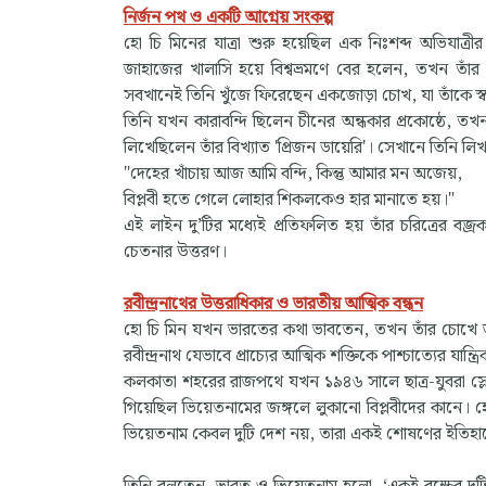
নির্জন পথ ও একটি আগ্নেয় সংকল্প
হো চি মিনের যাত্রা শুরু হয়েছিল এক নিঃশব্দ অভিযা
জাহাজের খালাসি হয়ে বিশ্বভ্রমণে বের হলেন, তখন তা
সবখানেই তিনি খুঁজে ফিরেছেন একজোড়া চোখ, যা তাঁকে স্
তিনি যখন কারাবন্দি ছিলেন চীনের অন্ধকার প্রকোষ্ঠে, 
লিখেছিলেন তাঁর বিখ্যাত 'প্রিজন ডায়েরি'। সেখানে তিনি লি
"দেহের খাঁচায় আজ আমি বন্দি, কিন্তু আমার মন অজেয়,
বিপ্লবী হতে গেলে লোহার শিকলকেও হার মানাতে হয়।"
এই লাইন দু’টির মধ্যেই প্রতিফলিত হয় তাঁর চরিত্রের ব
চেতনার উত্তরণ।
রবীন্দ্রনাথের উত্তরাধিকার ও ভারতীয় আত্মিক বন্ধন
হো চি মিন যখন ভারতের কথা ভাবতেন, তখন তাঁর চোখে ভাসত 
রবীন্দ্রনাথ যেভাবে প্রাচ্যের আত্মিক শক্তিকে পাশ্চাত্যের য
কলকাতা শহরের রাজপথে যখন ১৯৪৬ সালে ছাত্র-যুবরা স্ল
গিয়েছিল ভিয়েতনামের জঙ্গলে লুকানো বিপ্লবীদের কানে।
ভিয়েতনাম কেবল দুটি দেশ নয়, তারা একই শোষণের ইতিহ