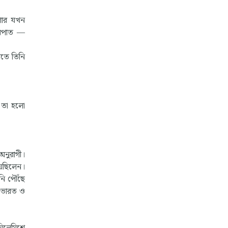
িশোর যখন
ষারপাত —
োতে তিনি
, তা হলো
অনুরাগী।
িয়েছিলেন।
নি পৌঁছে
, ভারত ও