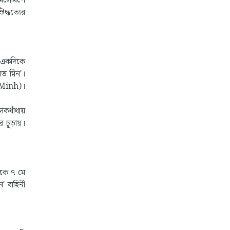
 মিলেমিশে
দ্ধত্যের
। একদিকে
েত মিন'।
g Minh)।
লকধাঁধায়
র চূড়ায়।
েকে ৭ মে
ন' বাহিনী