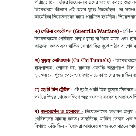
পরিচিত ছিল। উত্তর ভিয়েতনাম এদের সাহায্য করতে শুরু
ভিয়েতনাম কীভাবে এই অসম যুদ্ধে জিতেছিল, তা সজও সমগ্
আমেরিকা ভিয়েতনামের কাছে পরাজিত হয়েছিল। ভিয়েতন
ক)
গেরিলা রণকৌশল (Guerrilla Warfare) -
মার্কিন 
ভিয়েতনামের গেরিলারা সম্মুখ যুদ্ধে না গিয়ে 'মারো এবং 
আক্রমণ করত এবং মার্কিন সেনারা কিছু বুঝে ওঠার আগেই মা
খ)
সুড়ঙ্গ নেটওয়ার্ক (Cu Chi Tunnels) -
ভিয়েতনামের
হাসপাতাল, শোবার ঘর, রান্নাঘর এমনকি অস্ত্রাগারও ছিল
সুড়ঙ্গগুলো খুঁজে পেলেও সেখানে ঢোকা তাদের জন্য ছিল প্র
গ)
হো চি মিন ট্রেইল -
এই দুর্গম পথটি ছিল যুদ্ধের জীবনর
পর্যায়ে উত্তর থেকে দক্ষিণে অস্ত্র ও রসদ সরবরাহ অব্যাহত 
ঘ)
জনসমর্থন ও মনোবল -
ভিয়েতনামের সাধারণ মানুষ 
গেরিলাদের সাহায্য করত। অন্যদিকে, মার্কিন সেনারা এক অ
বিখ্যাত উক্তি ছিল - "তোমরা আমাদের দশজনকে মারলে আমরা 