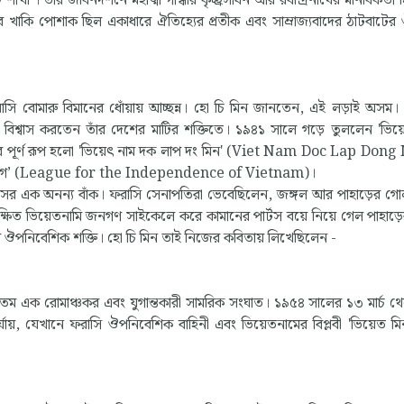
া’। তাঁর জীবনদর্শনে মহাত্মা গান্ধীর কৃচ্ছ্রসাধন আর রবীন্দ্রনাথের মানবিকতা
খাকি পোশাক ছিল একাধারে ঐতিহ্যের প্রতীক এবং সাম্রাজ্যবাদের ঠাটবাটের ঔ
রাসি বোমারু বিমানের ধোঁয়ায় আচ্ছন্ন। হো চি মিন জানতেন, এই লড়াই অসম
তিনি বিশ্বাস করতেন তাঁর দেশের মাটির শক্তিতে। ১৯৪১ সালে গড়ে তুললেন 'ভিয়
। এর পূর্ণ রূপ হলো 'ভিয়েৎ নাম দক লাপ দং মিন' (Viet Nam Doc Lap Don
নতার লিগ’ (League for the Independence of Vietnam)।
াসের এক অনন্য বাঁক। ফরাসি সেনাপতিরা ভেবেছিলেন, জঙ্গল আর পাহাড়ের গো
 দীক্ষিত ভিয়েতনামি জনগণ সাইকেলে করে কামানের পার্টস বয়ে নিয়ে গেল পাহাড়ে
করল ঔপনিবেশিক শক্তি। হো চি মিন তাই নিজের কবিতায় লিখেছিলেন -
অন্যতম এক রোমাঞ্চকর এবং যুগান্তকারী সামরিক সংঘাত। ১৯৫৪ সালের ১৩ মার্চ থ
্ত পর্যায়, যেখানে ফরাসি ঔপনিবেশিক বাহিনী এবং ভিয়েতনামের বিপ্লবী 'ভিয়েত মি