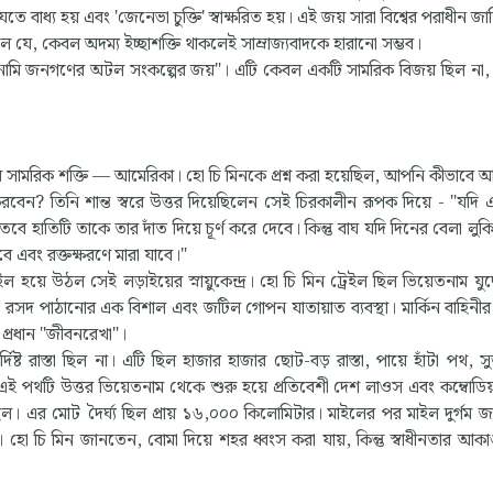
বাধ্য হয় এবং 'জেনেভা চুক্তি' স্বাক্ষরিত হয়। এই জয় সারা বিশ্বের পরাধীন জ
 যে, কেবল অদম্য ইচ্ছাশক্তি থাকলেই সাম্রাজ্যবাদকে হারানো সম্ভব।
তনামি জনগণের অটল সংকল্পের জয়"। এটি কেবল একটি সামরিক বিজয় ছিল না,
ত্তম সামরিক শক্তি — আমেরিকা। হো চি মিনকে প্রশ্ন করা হয়েছিল, আপনি কীভাবে 
বেন? তিনি শান্ত স্বরে উত্তর দিয়েছিলেন সেই চিরকালীন রূপক দিয়ে - "যদি 
বে হাতিটি তাকে তার দাঁত দিয়ে চূর্ণ করে দেবে। কিন্তু বাঘ যদি দিনের বেলা লু
ে এবং রক্তক্ষরণে মারা যাবে।"
ইল হয়ে উঠল সেই লড়াইয়ের স্নায়ুকেন্দ্র। হো চি মিন ট্রেইল ছিল ভিয়েতনাম যুদ
বং রসদ পাঠানোর এক বিশাল এবং জটিল গোপন যাতায়াত ব্যবস্থা। মার্কিন বাহিনী
র প্রধান "জীবনরেখা"।
্ট রাস্তা ছিল না। এটি ছিল হাজার হাজার ছোট-বড় রাস্তা, পায়ে হাঁটা পথ, সু
পথটি উত্তর ভিয়েতনাম থেকে শুরু হয়ে প্রতিবেশী দেশ লাওস এবং কম্বোডি
ল। এর মোট দৈর্ঘ্য ছিল প্রায় ১৬,০০০ কিলোমিটার। মাইলের পর মাইল দুর্গম 
ল। হো চি মিন জানতেন, বোমা দিয়ে শহর ধ্বংস করা যায়, কিন্তু স্বাধীনতার আকাঙ্