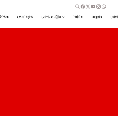
্জাতিক
প্রেস বিবৃতি
সোশ্যাল স্ট্রীম
ভিডিও
অনুদান
যোগ