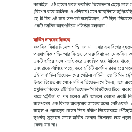
করেছিল। এই হারের ফলে ফরাসিরা ভিয়েতনাম ছেড়ে চলে যেতে 
(বিশেষ করে আফ্রিকা ও এশিয়ায়) মনে আত্মবিশ্বাস জুগিয়েছিল
হো চি মিন এই জয় সম্পর্কে বলেছিলেন, এটি ছিল “ভিয়ে
একটি জাতির আত্মপরিচয় প্রতিষ্ঠার মহাকাব্য।
মার্কিন দানবের বিরুদ্ধে
ফরাসিরা বিদায় নিলেও শান্তি এল না। এবার এল বিশ্বের বৃহ
পারমাণবিক শক্তি আর বি-৫২ বোমারু বিমানের মোকাবিলা কর
একটি হাতির সঙ্গে লড়াই করে এবং স্থির হয়ে দাঁড়িয়ে থাকে, ত
এবং রাতে ঝাঁপিয়ে পড়ে, তবে হাতিটি একদিন ক্লান্ত হয়ে পড়ব
এই 'বাঘ' ছিল ভিয়েতনামের গেরিলা বাহিনী। হো চি মিন ট্রে
উত্তর ভিয়েতনাম থেকে দক্ষিণ ভিয়েতনামে সৈন্য, অস্ত্র এ
প্রযুক্তির বিরুদ্ধে এটি ছিল ভিয়েতনামি বিপ্লবীদের টিকে থাকা
নামে ‘ট্রেইল’ বা পথ হলেও এটি আসলে কোনো একটি নির্দিষ
জলপথের এক বিশাল মাকড়সার জালের মতো নেটওয়ার্ক। এই 
জঙ্গল ও পাহাড়ের ভেতর দিয়ে দক্ষিণ ভিয়েতনামে পৌঁছেছি
ভূগর্ভস্থ সুড়ঙ্গের জালে মার্কিন সেনারা দিশেহারা হয়ে পড়
ফেলা যায় না।