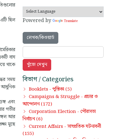
াতিগুলোর
 এটি ছিল
Powered by
Translate
লেখক/কিওয়ার্ড
আমেরিকার
একটি বাঘ
কিয়ে থাকে
বিভাগ / Categories
্ধের সময়
র আধুনিক
পুস্তিকা
Booklets -
(5)
প্রচার ও
Campaigns & Struggle -
ড়ঙ্গ এবং
আন্দোলন
(172)
য়ার গভীর
পৌরসভা
Corporation Election -
জঙ্গল আর
নির্বাচন
(6)
ক্ষা মুছে
সাম্প্রতিক ঘটনাবলী
Current Affairs -
(155)