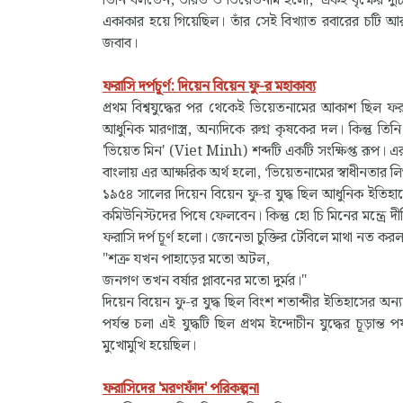
তিনি বলতেন, ভারত ও ভিয়েতনাম হলো, ‘একই বৃক্ষের দুটি শাখ
একাকার হয়ে গিয়েছিল। তাঁর সেই বিখ্যাত রবারের চটি আর 
জবাব।
ফরাসি দর্পচূর্ণ: দিয়েন বিয়েন ফু-র মহাকাব্য
প্রথম বিশ্বযুদ্ধের পর থেকেই ভিয়েতনামের আকাশ ছিল ফ
আধুনিক মারণাস্ত্র, অন্যদিকে রুগ্ন কৃষকের দল। কিন্তু 
'ভিয়েত মিন' (Viet Minh) শব্দটি একটি সংক্ষিপ্ত রূপ
বাংলায় এর আক্ষরিক অর্থ হলো, ‘ভিয়েতনামের স্বাধী
১৯৫৪ সালের দিয়েন বিয়েন ফু-র যুদ্ধ ছিল আধুনিক ইতিহ
কমিউনিস্টদের পিষে ফেলবেন। কিন্তু হো চি মিনের মন্ত্রে
ফরাসি দর্প চূর্ণ হলো। জেনেভা চুক্তির টেবিলে মাথা নত 
"শত্রু যখন পাহাড়ের মতো অটল,
জনগণ তখন বর্ষার প্লাবনের মতো দুর্মর।"
দিয়েন বিয়েন ফু-র যুদ্ধ ছিল বিংশ শতাব্দীর ইতিহাসের 
পর্যন্ত চলা এই যুদ্ধটি ছিল প্রথম ইন্দোচীন যুদ্ধের চূড়ান
মুখোমুখি হয়েছিল।
ফরাসিদের 'মরণফাঁদ' পরিকল্পনা