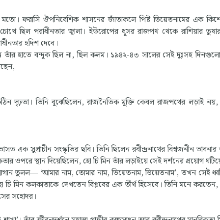
ত্রীর মতো। ফরাসি ঔপনিবেশিক শাসনের জাঁতাকলে পিষ্ট ভিয়েতনামের এক ক
ঁর চোখে ছিল পরাধীনতার জ্বালা। ইউরোপের ধূসর রাজপথ থেকে রাশিয়ার তু
বাধীনতার হদিশ দেবে।
তখন তাঁর হাতে বন্দুক ছিল না, ছিল কলম। ১৯৪২-৪৩ সালের সেই দুঃসহ দিনগুল
খছেন,
জ্রকঠিন দৃঢ়তা। তিনি বুঝেছিলেন, রাজনৈতিক মুক্তি কেবল রাজপথের লড়াই নয়
এক সুপ্রাচীন সংস্কৃতির ছবি। তিনি ছিলেন রবীন্দ্রনাথের বিশ্বজনীন ভাবনার 
ান্ত্রিকতার ওপরে স্থান দিয়েছিলেন, হো চি মিন তাঁর লড়াইয়ে সেই দর্শনের প্রয়োগ ঘট
োগান তুলল— ‘আমার নাম, তোমার নাম, ভিয়েতনাম, ভিয়েতনাম’, তখন সেই ধ্ব
 হো চি মিন কলকাতাকে দেখতেন বিপ্লবের এক তীর্থ হিসেবে। তিনি মনে করতেন
াসের সহোদর।