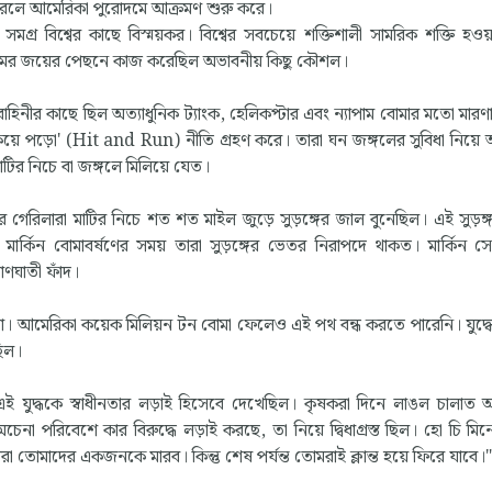
 করলে আমেরিকা পুরোদমে আক্রমণ শুরু করে।
র বিশ্বের কাছে বিস্ময়কর। বিশ্বের সবচেয়ে শক্তিশালী সামরিক শক্তি হওয়া 
ামের জয়ের পেছনে কাজ করেছিল অভাবনীয় কিছু কৌশল।
বাহিনীর কাছে ছিল অত্যাধুনিক ট্যাংক, হেলিকপ্টার এবং ন্যাপাম বোমার মতো মারণাস্ত্
লুকিয়ে পড়ো' (Hit and Run) নীতি গ্রহণ করে। তারা ঘন জঙ্গলের সুবিধা নিয়ে 
টির নিচে বা জঙ্গলে মিলিয়ে যেত।
 গেরিলারা মাটির নিচে শত শত মাইল জুড়ে সুড়ঙ্গের জাল বুনেছিল। এই সুড়ঙ
। মার্কিন বোমাবর্ষণের সময় তারা সুড়ঙ্গের ভেতর নিরাপদে থাকত। মার্কিন স
াণঘাতী ফাঁদ।
েখা। আমেরিকা কয়েক মিলিয়ন টন বোমা ফেলেও এই পথ বন্ধ করতে পারেনি। যুদ্ধের
ছিল।
এই যুদ্ধকে স্বাধীনতার লড়াই হিসেবে দেখেছিল। কৃষকরা দিনে লাঙল চালাত
চেনা পরিবেশে কার বিরুদ্ধে লড়াই করছে, তা নিয়ে দ্বিধাগ্রস্ত ছিল। হো চি মি
তোমাদের একজনকে মারব। কিন্তু শেষ পর্যন্ত তোমরাই ক্লান্ত হয়ে ফিরে যাবে।"