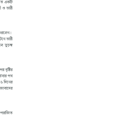
'-তে একটি
ী ও ভারী
 করলেন।
েনে ভারী
ল সুড়ঙ্গ
র বৃষ্টির
 আসার পথ
৫৬ দিনের
জ্যবাদের
ে পরাজিত