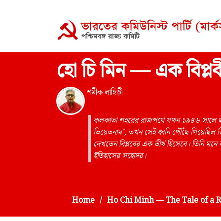
হো চি মিন — এক বিপ্লব
শমীক লাহিড়ী
কলকাতা শহরের রাজপথে যখন ১৯৪৬ সালে ছাত্
ভিয়েতনাম’, তখন সেই ধ্বনি পৌঁছে গিয়েছিল ভ
দেখতেন বিপ্লবের এক তীর্থ হিসেবে। তিনি ম
ইতিহাসের সহোদর।
Home
Ho Chi Minh — The Tale of a 