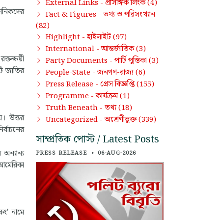
প্রাসঙ্গিক লিংক
External Links -
(4)
সৈনিকদের
তথ্য ও পরিসংখ্যান
Fact & Figures -
(82)
হাইলাইট
Highlight -
(97)
আন্তর্জাতিক
International -
(3)
্তক্ষয়ী
পার্টি পুস্তিকা
Party Documents -
(3)
টি জাতির
জনগণ-রাজ্য
People-State -
(6)
প্রেস বিজ্ঞপ্তি
Press Release -
(155)
কার্যক্রম
Programme -
(1)
তথ্য
Truth Beneath -
(18)
। উত্তর
অশ্রেণীভুক্ত
Uncategorized -
(339)
র্বাচনের
সাম্প্রতিক পোস্ট / Latest Posts
অন্যান্য
PRESS RELEASE
•
06-AUG-2026
 আমেরিকা
কং' নামে