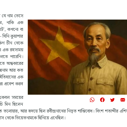
য় যে নাম ভেসে
াম, নাকি এক
রিয়ট', কখনো বা
— যিনি কুয়াশার
ষিণ চীন থেকে
া এক রহস্যময়
ফেলতে পারেনি।
তে অন্ধকারের
দ্মনাম আর কত
 ইতিহাসের এক
রা প্রবেশ করব
রা কেবল সময়ের
ি মিন ছিলেন
ণিত তলোয়ার, আর হৃদয়ে ছিল রবীন্দ্রনাথের নিভৃত শান্তিবোধ। বিংশ শতাব্দীর এশি
 গ্রাস থেকে ভিয়েতনামকে ছিনিয়ে এনেছিল।