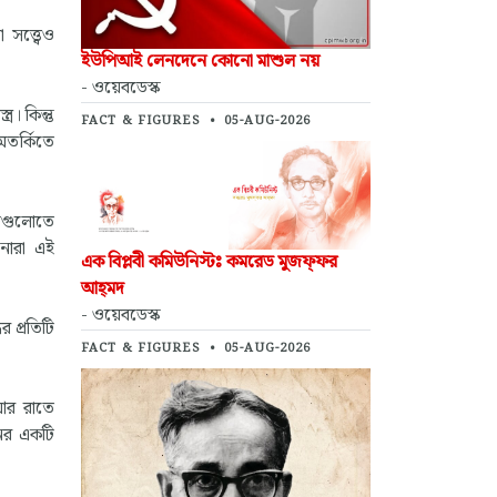
সত্ত্বেও
ইউপিআই লেনদেনে কোনো মাশুল নয়
- ওয়েবডেস্ক
র। কিন্তু
FACT & FIGURES
•
05-AUG-2026
অতর্কিতে
্গগুলোতে
েনারা এই
এক বিপ্লবী কমিউনিস্টঃ কমরেড মুজফ্‌ফর
আহ্‌মদ
- ওয়েবডেস্ক
 প্রতিটি
FACT & FIGURES
•
05-AUG-2026
 আর রাতে
নের একটি