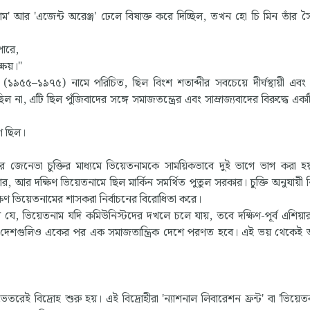
পাম' আর 'এজেন্ট অরেঞ্জ' ঢেলে বিষাক্ত করে দিচ্ছিল, তখন হো চি মিন তাঁর 
ারে,
্ষয়।"
দ্ধ (১৯৫৫–১৯৭৫) নামে পরিচিত, ছিল বিংশ শতাব্দীর সবচেয়ে দীর্ঘস্থায়ী এবং রক
না, এটি ছিল পুঁজিবাদের সঙ্গে সমাজতন্ত্রের এবং সাম্রাজ্যবাদের বিরুদ্ধে এক
ণ ছিল।
জেনেভা চুক্তির মাধ্যমে ভিয়েতনামকে সাময়িকভাবে দুই ভাগে ভাগ করা হয়
, আর দক্ষিণ ভিয়েতনামে ছিল মার্কিন সমর্থিত পুতুল সরকার। চুক্তি অনুযায়ী নি
িণ ভিয়েতনামের শাসকরা নির্বাচনের বিরোধিতা করে।
ল যে, ভিয়েতনাম যদি কমিউনিস্টদের দখলে চলে যায়, তবে দক্ষিণ-পূর্ব এশিয়ার 
ৃতি দেশগুলিও একের পর এক সমাজতান্ত্রিক দেশে পরণত হবে। এই ভয় থেকেই
েতরেই বিদ্রোহ শুরু হয়। এই বিদ্রোহীরা 'ন্যাশনাল লিবারেশন ফ্রন্ট' বা 'ভিয়েত