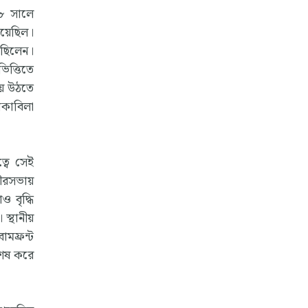
৭৮ সালে
েয়েছিল।
রেছিলেন।
ভিত্তিতে
য়ে উঠতে
োকাবিলা
্বে সেই
পৌরসভায়
 বৃদ্ধি
 স্থানীয়
মফ্রন্ট
শেষ করে