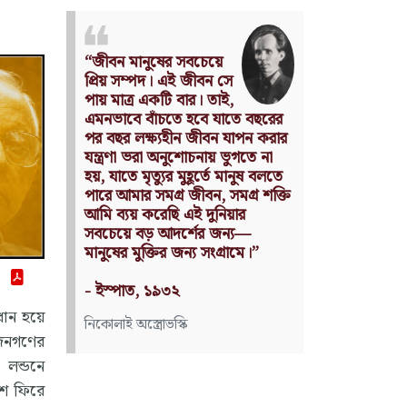
Nothing can have value
without being an object of
utility.
Source: Das Kapital
(Volume I, Chapter 1)
কার্ল মার্কস
ধান হয়ে
 জনগণের
 লন্ডনে
েশে ফিরে