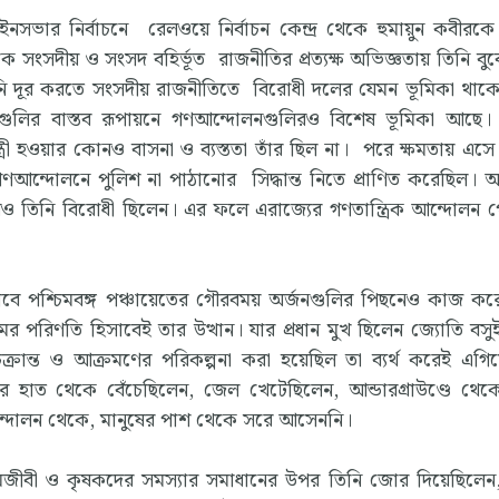
সভার নির্বাচনে রেলওয়ে নির্বাচন কেন্দ্র থেকে হুমায়ুন কবীরকে
সংসদীয় ও সংসদ বহির্ভূত রাজনীতির প্রত্যক্ষ অভিজ্ঞতায় তিনি বু
হানি দূর করতে সংসদীয় রাজনীতিতে বিরোধী দলের যেমন ভূমিকা থাকে 
্খাগুলির বাস্তব রূপায়নে গণআন্দোলনগুলিরও বিশেষ ভূমিকা আছে।
ন্ত্রী হওয়ার কোনও বাসনা ও ব্যস্ততা তাঁর ছিল না। পরে ক্ষমতায় এসে
ণআন্দোলনে পুলিশ না পাঠানোর সিদ্ধান্ত নিতে প্রাণিত করেছিল। অ
েরও তিনি বিরোধী ছিলেন। এর ফলে এরাজ্যের গণতান্ত্রিক আন্দোলন 
বে পশ্চিমবঙ্গ পঞ্চায়েতের গৌরবময় অর্জনগুলির পিছনেও কাজ করেছ
র পরিণতি হিসাবেই তার উত্থান। যার প্রধান মুখ ছিলেন জ্যোতি বস
চক্রান্ত ও আক্রমণের পরিকল্পনা করা হয়েছিল তা ব্যর্থ করেই এগি
যুর হাত থেকে বেঁচেছিলেন, জেল খেটেছিলেন, আন্ডারগ্রাউণ্ডে থেক
আন্দোলন থেকে, মানুষের পাশ থেকে সরে আসেননি।
জীবী ও কৃষকদের সমস্যার সমাধানের উপর তিনি জোর দিয়েছিলেন