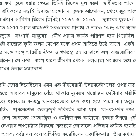
 কথা তুলে ধরার ক্ষেত্রে তিনিই ছিলেন মূল বক্তা। স্বাধীনতার আগ
 শ্রমিকদের লড়াই, উদ্বাস্ত আন্দোলন, কৃষক আন্দোলন, খেতমজুর আন
ম প্রধান কারিগর ছিলেন তিনিই। ১৯৬৭ ও ১৯৬৯— দুবারের যুক্তফ্রন্
ে ১৯৭৭ সালে বামফ্রণ্ট সরকারের প্রতিষ্ঠা ও তাকে কেন্দ্র করে ব্যা
ৃত্বে সংগ্রামী মানুষের যৌথ প্রয়াস কার্যত পরিণত হয়ে গিয়েছিল স
ে এই রাজ্যের কৃষি ফলন দেশের মধ্যে প্রথম সারিতে উঠে আসে। একই 
 সঙ্গে সঙ্গে ভারতীয় ঐক্য ও গণতন্ত্র রক্ষার স্বার্থে অঙ্গ-রাজ্যগুলি
নেন। যে কথা ধাপে ধাপে শ্রীনগর থেকে কলকাতা সম্মেলন হয়ে শেষ
য়দানের উত্তাল সমাবেশে।
িনি জোর দিয়েছিলেন এমন এক দীর্ঘমেয়াদী উন্নয়নকৌশলের ওপর যার
তিতে সাধারণ মানুষের বেঁচে থাকার ন্যূনতম প্রয়োজন মেটাবার শর্তাদ
ে থাকলেও ধনতন্ত্র মানবসভ্যতার শেষ কথা হতে পারে না। তবুও 
ক পরিবেশেও গুরুত্বপূর্ণ পরিবর্তন আনা যায়। মানবসম্পদ রক্ষ
যের দেশ ভারতের গণতান্ত্রিক ও ধর্মনিরপেক্ষ কাঠামো রক্ষার উপরে খ
 দেওয়ার অপচেষ্টার বিরুদ্ধে সবচেয়ে জোরালো প্রতিবাদ ধ্বনিত হয়েছি
অসভ্য বর্বর দল বলে অভিহিত করেছিলেন একাধিকবার। তাঁর কথায় ‘য