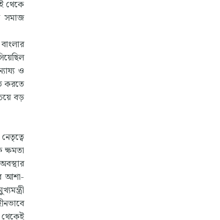
েই থেকে
্ষ সমাজ
 বাংলার
সিয়েছিল
যায্য ও
িত করতে
য়ে বড়
েতৃত্বে
 ক্ষমতা
 অবস্থার
ের আশা-
মন্ত্রী
হীনভাবে
য় থেকেই