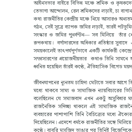
আইনসভার বাইরে বিভিন্ন মঞ্চে শ্রমিক ও কৃষকদের
তেভাগা আন্দোলন, রেল শ্রমিকদের লড়াই, চা বাগান
কথা রাজনীতির কেন্দ্রীয় মঞ্চে নিয়ে আসারও অন্যত
গঠন, সেই সূত্রে ব্যাপক জমির লড়াই, তারই পটভূমিত
সংস্কার ও জমির পুনর্বণ্টন— সব মিলিয়ে তাঁর নেত
রূপকথায়। বর্গাদারদের অধিকার প্রতিষ্ঠার সুবাদ
সময়কালেই তাৎপর্যপূর্ণভাবে একটি কার্যকরী কেন্দ্রের
সম্প্রসারণের প্রয়োজনীয়তার কথাও তিনি সামনে আ
ধ্বনিত হয়েছিল তাঁরই কণ্ঠে, ঐতিহাসিক বিগেড ম
জীবনযাপনের ন্যূনতম চাহিদা মেটাতে সবার আগে ত
মধ্যে থাকবে সাম্য ও সামাজিক ন্যায়বিচারের ভিত্
বলেছিলেন যে সমাজবাদ এখন একটু অসুবিধার মধ্য
রাজনৈতিক সদিচ্ছা থাকলে এই সামাজিক রাজনৈতি
ব্যবহারের পাশাপাশি তিনি বৈচিত্র্যের মধ্যে ঐক্
দিয়েছিলেন। এদেশে ধর্মকে রাজনীতির সঙ্গে মিলিয়ে
কণ্ঠে। বাবরি মসজিদ ভাঙার পর তিনিই বিজেপিকে 