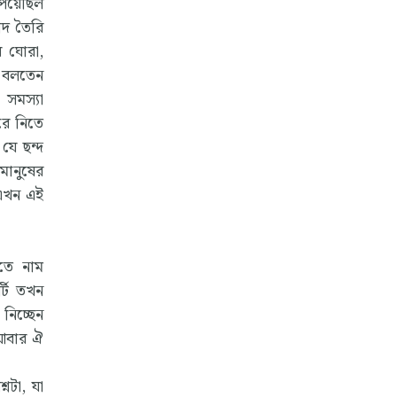
পেয়েছিল
য়াদ তৈরি
ে ঘোরা,
ে বলতেন
সমস্যা
রে নিতে
যে ছন্দ
মানুষের
 এখন এই
তে নাম
্টি তখন
নিচ্ছেন
 আবার ঐ
্নটা, যা