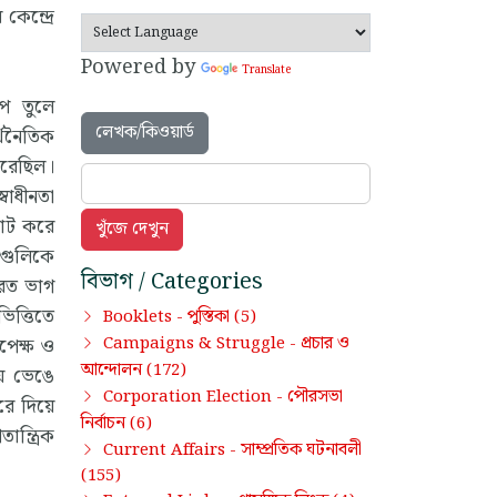
েন্দ্রে
Powered by
Translate
ূপে তুলে
লেখক/কিওয়ার্ড
্থনৈতিক
করেছিল।
বাধীনতা
জোট করে
েগুলিকে
বিভাগ / Categories
ারত ভাগ
িত্তিতে
পুস্তিকা
Booklets -
(5)
প্রচার ও
Campaigns & Struggle -
পেক্ষ ও
আন্দোলন
(172)
ায় ভেঙে
পৌরসভা
Corporation Election -
রে দিয়ে
নির্বাচন
(6)
ন্ত্রিক
সাম্প্রতিক ঘটনাবলী
Current Affairs -
(155)