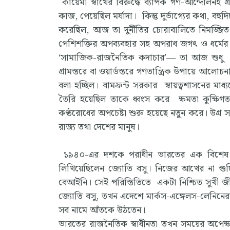
কায়েমী স্বার্থের বিরুদ্ধে ব্যাপক গণ-আন্দোলনই 
কাজ, পেয়েছিল মর্যাদা। কিন্তু দুর্ভাগ্যের কথা, বহ
করেছিল, আজ তা দুর্নীতির চোরাবালিতে নিমজ্জিত
পেশিশক্তির অপব্যবহার সহ অপরাধ জগৎ ও ধর্মের
‘সামাজিক-রাজনৈতিক কদাচার’— তা আজ শুধু এ
গ্রামস্তরে বা ওয়ার্ডস্তরে গণতান্ত্রিক উপায়ে আলো
বলা হচ্ছিল। বামফ্রন্ট সরকার স্বায়ত্বশাসনের মাধ
তৈরি হয়েছিল তাকে ধ্বংস করে ক্ষমতা কুক্ষিগত
কণ্ঠরোধের অপচেষ্টা শুরু হয়েছে নতুন করে। উগ্র স
রাজ্য তথা দেশের মানুষ।
১৯৪০-এর দশকে পরাধীন ভারতের এক বিশেষ ক্ষণ
লিখিয়েছিলেন জ্যোতি বসু। নিজের আখের না গুছিয়ে
বেআইনি। সেই পরিস্তিতিতে একটা নিশ্চিত সুখী জীব
জ্যোতি বসু, তখন এদেশে মার্কস-এঙ্গেলস-লেনি
সব নামে আঁতকে উঠতেন।
ভারতের রাজনৈতিক স্বাধীনতা তখন সময়ের অপেক্ষা। এই 