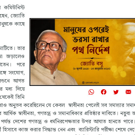
র কমিউনিস্ট
েছেন, জ্যোতি
ানুষকে কাছে
মাটিতে। তার
 না জড়ালেও
াখতেন। পরে
সঙ্গে সংযোগ,
লন্ডনে আগত
র মধ্য দিয়ে
 থেকেই তিনি
কথাও অনুভব করেছিলেন যে কেবল স্বাধীনতা পেলেই সব সমস্যার সমা
্থিক স্বাধীনতা, গণতন্ত্র ও সমানাধিকার প্রতিষ্ঠার দাবিতে। নতুবা
র্যন্ত দেশের গণতন্ত্র ও ধর্মনিরপেক্ষতার উপর আঘাত হানতে পারে।
মী হিসাবে কাজ করার সিদ্ধান্ত নেন এবং ব্যারিস্টারি পরীক্ষা শেষে দ