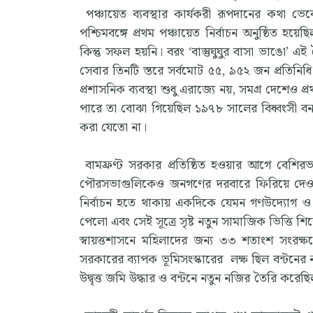
পঞ্চায়েত ব্যবস্থার কার্যকরী রূপদানের কথা ভ
পশ্চিমবঙ্গে প্রথম পঞ্চায়েত নির্বাচন অনুষ্ঠিত 
কিন্তু সফল হয়নি। বরং ‘বাস্তুঘুঘুর বাসা ভাঙো’ এই ব
সেবার তিনটি স্তরে সর্বমোট ৫৫, ৯৫২ জন প্রতিনিধি গ
প্রশাসনিক ব্যবস্থা শুধু এরাজ্যে নয়, সমগ্র দেশেও
পারে তা বোঝা গিয়েছিল ১৯৭৮ সালের বিধ্বংসী বন্য
করা যেতো না।
বামফ্রণ্ট সরকার প্রতিষ্ঠিত হওয়ার আগে বেশির
পৌরসভাগুলিকেও জনগণের দরবারে ফিরিয়ে দেওয়া 
নির্বাচন হতে থাকায় একদিকে যেমন গণউদ্যোগ ও স্থা
পেলো এবং সেই সূত্রে সৃষ্ট নতুন সামাজিক ভিত্তি শ
স্বায়ত্তশাসনে মহিলাদের জন্য ৩৩ শতাংশ সংরক
সরকারের ব্যাপক ভূমিসংস্কারের লক্ষ ছিল বন্টনের 
উদ্বৃত্ত জমি উদ্ধার ও বন্টনে নতুন নজির তৈরি করেছ