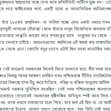
ফ্‌ফর আহ্‌মদের সঙ্গে দেখা করে কমিউনিস্ট পার্টিতে যুক্ত হন। স
 পরে স্বাধীনোত্তর পর্বে, একটি ন্যায্য ও সমতাভিত্তিক ধর্মনিরপেক
র তাঁর ১১৩তম জন্মদিবস। যা পালিত হচ্ছে এমন একটা সময়ে যখন
 তৃণমূলী শাসনের দৌরাত্ম্য থেকে বাঁচতে মানুষ বিজেপিকে ক্ষমতায় ব
জার সংস্কৃতি কায়েম করে গণতন্ত্রের নামে মানুষের মন থেকে ন্
পড়ে ফেলতে চাইছে। আরএসএসের বহুদিনের এই অধরা স্বপ্ন বাস্তবায়
িকে ডেকে এনে। জ্যোতি বসুর চোখে এটাই ছিল মমতা ব্যানার্জির সবচে
 সেই বামফ্রন্ট সরকারের দিকেই ফিরে তাকাতে হবে, দীর্ঘ সময় যার ন
স্তরে বিকল্প পথের অন্বেষণ চলছিল তখন পশ্চিমবঙ্গে সীমিত সাংবিধানিক
ের বিরুদ্ধে মাথা উঁচু করে দাঁড়িয়ে, দরিদ্র ও বঞ্চিত মানুষের আর্থিক
 বামফ্রন্ট সরকার সুনিশ্চিত করেছিল। সেই সময় পশ্চিমবঙ্গের জনগণ
েবারে গোড়াতেই সরকারের দৃষ্টিভঙ্গির অভিমুখ স্পষ্ট করে দিয়ে মুখ্য
য়, কাজ করবে সাধারণের মধ্যে গিয়ে। তার অর্থ এই ছিল না যে অর্থ
য়ে জনগণের টাকায় প্রমোদ ভ্রমণে বেরোতে হবে। বরং তিনি সেই সম