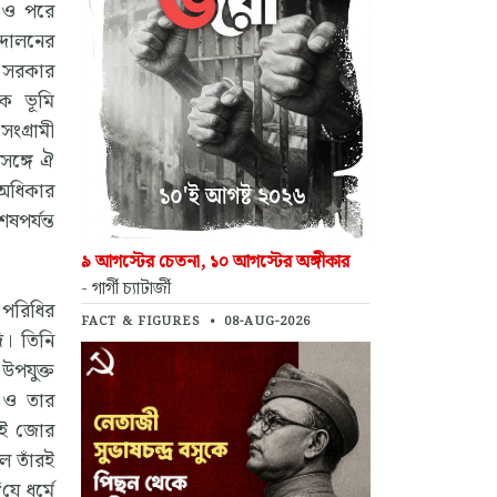
ে ও পরে
্দোলনের
ট সরকার
পক ভূমি
ংগ্রামী
সঙ্গে ঐ
র অধিকার
পর্যন্ত
৯ আগস্টের চেতনা, ১০ আগস্টের অঙ্গীকার
- গার্গী চ্যাটার্জী
 পরিধির
FACT & FIGURES
•
08-AUG-2026
ি। তিনি
উপযুক্ত
া ও তার
ুবই জোর
ল তাঁরই
ে ধর্মে