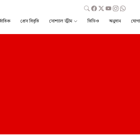
্জাতিক
প্রেস বিবৃতি
সোশ্যাল স্ট্রীম
ভিডিও
অনুদান
যোগ