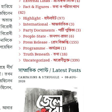
প্রাসঙ্গিক লিংক
External Links -
(4)
 হারিয়ে
তথ্য ও পরিসংখ্যান
Fact & Figures -
(82)
ঝেছিলেন
হাইলাইট
Highlight -
(97)
অত্যন্ত
আন্তর্জাতিক
International -
(3)
 বিরোধী
পার্টি পুস্তিকা
Party Documents -
(3)
 বিরোধী
জনগণ-রাজ্য
People-State -
(6)
ন্যদিকে
প্রেস বিজ্ঞপ্তি
Press Release -
(155)
পেয়েছিল
কার্যক্রম
Programme -
(1)
তথ্য
Truth Beneath -
(18)
অশ্রেণীভুক্ত
Uncategorized -
(339)
ে দীর্ঘ
সাম্প্রতিক পোস্ট / Latest Posts
ুই। তখন
CAMPAIGNS & STRUGGLE
•
08-AUG-
য়েছিলেন
2026
েছিলেন,
, আবার