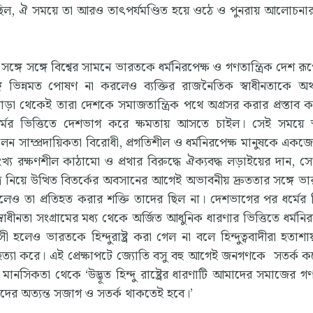
ছিল, ঐ সময়ে তা আরও তাৎপর্যমণ্ডিত হয়ে ওঠে ও পুনরায় আলোচনার ক
সঙ্গে সঙ্গে বিশ্বের সামনে ভারতকে ধর্মনিরপেক্ষ ও গণতান্ত্রিক দেশ র
ে ভিন্নমত পোষণ না করলেও ব্যক্তির রাজনৈতিক স্বাধীনতাকে অর
োড়া থেকেই তারা দেশকে সমাজতান্ত্রিক পথে অগ্রসর করার প্রস্তাব 
ধর্মের ভিত্তিতে দেশভাগ করে ক্ষমতায় আসতে চাইল। সেই সময়ে স্
িলেন সাম্প্রদায়িকতা বিরোধী, প্রগতিশীল ও ধর্মনিরপেক্ষ মানুষকে এক
খ্য রক্ষণশীল কাঠামো ও প্রথার বিরুদ্ধে ঐক্যবদ্ধ লড়াইয়ের দান, স
রিত্র নিয়ে উত্থিত বিতর্কের অবসানের আগেই অভাবনীয় দ্রুততার সঙ্গে ভ
ও তা প্রতিহত করার শক্তি তাদের ছিল না। দেশভাগের পর ধর্মের ভ
ীনতা সংগ্রামের মধ্য থেকে অর্জিত আধুনিক ধারণার ভিত্তিতে ধর্মনির
ী হলেও ভারতকে হিন্দুরাষ্ট্র করা গেল না বলে হিন্দুত্ববাদীরা হতাশ
হত্যা করে। এই প্রেক্ষাপটে জ্যোতি বসু বহু আগেই জনগণকে সতর্ক ক
সিকতা থেকে ‘উদ্ভূত হিন্দু রাষ্ট্রের ধারণাটি আমাদের সমাজের গণতা
াদের অত্যন্ত সজাগ ও সতর্ক থাকতেই হবে।’