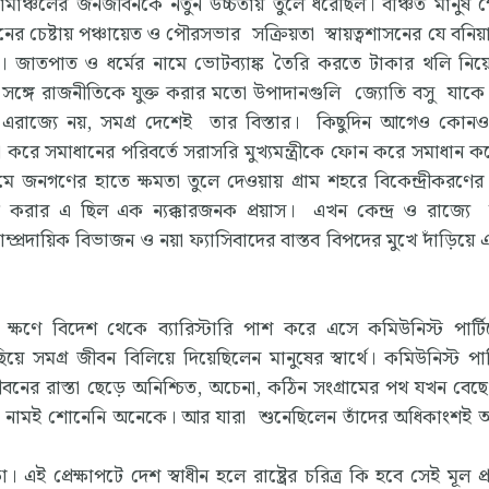
গ্রামাঞ্চলের জনজীবনকে নতুন উচ্চতায় তুলে ধরেছিল। বঞ্চিত মানুষ 
ুদিনের চেষ্টায় পঞ্চায়েত ও পৌরসভার সক্রিয়তা স্বায়ত্বশাসনের যে বনি
। জাতপাত ও ধর্মের নামে ভোটব্যাঙ্ক তৈরি করতে টাকার থলি নিয়
 সঙ্গে রাজনীতিকে যুক্ত করার মতো উপাদানগুলি জ্যোতি বসু যাক
রাজ্যে নয়, সমগ্র দেশেই তার বিস্তার। কিছুদিন আগেও কোনও 
চনা করে সমাধানের পরিবর্তে সরাসরি মুখ্যমন্ত্রীকে ফোন করে সমাধান ক
্যমে জনগণের হাতে ক্ষমতা তুলে দেওয়ায় গ্রাম শহরে বিকেন্দ্রীকরণের 
 করার এ ছিল এক ন্যক্কারজনক প্রয়াস। এখন কেন্দ্র ও রাজ্যে 
াম্প্রদায়িক বিভাজন ও নয়া ফ্যাসিবাদের বাস্তব বিপদের মুখে দাঁড়িয়ে
ে বিদেশ থেকে ব্যারিস্টারি পাশ করে এসে কমিউনিস্ট পার্টি
 সমগ্র জীবন বিলিয়ে দিয়েছিলেন মানুষের স্বার্থে। কমিউনিস্ট পার
নের রাস্তা ছেড়ে অনিশ্চিত, অচেনা, কঠিন সংগ্রামের পথ যখন বেছে 
নের নামই শোনেনি অনেকে। আর যারা শুনেছিলেন তাঁদের অধিকাংশই
প্রেক্ষাপটে দেশ স্বাধীন হলে রাষ্ট্রের চরিত্র কি হবে সেই মূল প্রশ