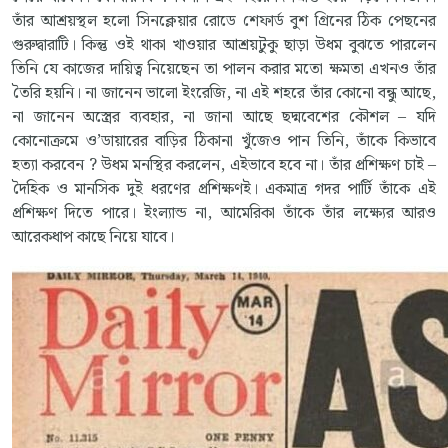
তাঁর আশ্রয়স্থল হলো সিনক্লেয়ার রোডে শেফার্ড বুশ গ্রিনের ঠিক পেছনের
গুরুদ্বারাটি। কিন্তু ওই থাকা খাওয়ার আশ্রয়টুকু ছাড়া উধম বুঝতে পারলেন
তিনি যে কাজের দায়িত্ব নিয়েছেন তা পালন করার মতো ক্ষমতা এখনও তাঁর
তৈরি হয়নি। না জানেন ভালো ইংরেজি, না এই শহরে তাঁর কোনো বন্ধু আছে,
না জানেন অস্ত্রের ব্যবহার, না জানা আছে ছদ্মবেশের কৌশল – যদি
কোনোক্রমে ও’ডায়ারের বাড়ির ঠিকানা খুঁজেও পান তিনি, তাঁকে কিভাবে
হত্যা করবেন ? উধম মনস্থির করলেন, এইভাবে হবে না। তাঁর প্রশিক্ষণ চাই –
দৈহিক ও মানসিক দুই ধরণের প্রশিক্ষণই। একমাত্র গদর পার্টি তাঁকে এই
প্রশিক্ষণ দিতে পারে। ইংল্যান্ড না, আমেরিকা তাঁকে তাঁর লক্ষ্যের আরও
আরেকধাপ কাছে নিয়ে যাবে।