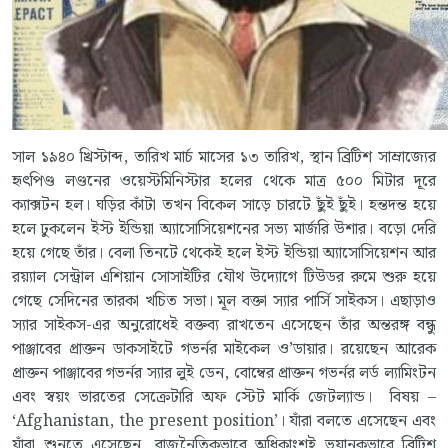
সাল ১৯৪০ খ্রিস্টাব্দ, তারিখ মার্চ মাসের ১৩ তারিখ, স্থান ব্রিটিশ সাম্রাজ্যের
হৃৎপিণ্ড লণ্ডনের ওয়েস্টমিনিস্টার হলের থেকে মাত্র ৫০০ মিটার দূরে
ক্যাক্সটন হল। ঘড়ির কাঁটা তখন বিকেল সাড়ে চারটে ছুঁই ছুঁই। হন্তদন্ত হয়ে
হলে ঢুকলেন ইস্ট ইন্ডিয়া অ্যাসোসিয়েশনের সভ্য মার্জরি উশার। বড়ো দেরি
হয়ে গেছে তাঁর। বেলা তিনটে থেকেই হলে ইস্ট ইন্ডিয়া অ্যাসোসিয়েশন আর
রয়্যাল সেন্ট্রাল এশিয়ান সোসাইটির যৌথ উদ্যোগে টিউডর রুমে শুরু হয়ে
গেছে সেদিনের তারকা খচিত সভা। মূল বক্তা স্যার পার্সি সাইকস। এছাড়াও
স্যার সাইকস-এর অনুরোধেই বক্তব্য রাখতেন এসেছেন তাঁর অন্তরঙ্গ বন্ধু
পাঞ্জাবের প্রাক্তন ডাকসাইটে গভর্নর মাইকেল ও’ডায়ার। রয়েছেন আরেক
প্রাক্তন পাঞ্জাবের গভর্নর স্যার লুই ডেন, বোম্বের প্রাক্তন গভর্নর লর্ড ল্যামিংটন
এবং স্বয়ং ভারতের সেক্রেটারি অফ স্টেট মার্কি জেটল্যান্ড। বিষয় –
‘Afghanistan, the present position’। যাঁরা বলতে এসেছেন এবং
যাঁরা শুনতে এসেছেন, রাজনৈতিকভাবে অধিকাংশই ভয়ানকভাবে ব্রিটিশ