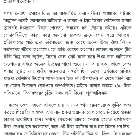
প্রতিশোধ নেবেন।
শপথ নেওয়া সোজা কিন্তু তা বাস্তবায়িত করা কঠিন। পাঞ্জাবের ঘটনার
কিছুদিন পরেই জেনারেল মাইকেল ও’ডায়ার ও ব্রিগেডিয়ার রেজিনল্ড ডায়ার
দুজনেই ইংল্যান্ডে ফিরে গেলেন, উধমের ধরা ছোঁয়ার বাইরে। এদিকে
সেনাবাহিনীতে কাজ করে জমানো টাকাও ক্রমে শেষ হয়ে আসছে।
প্রতিশোধের পরিকল্পনা ভবিষ্যতের জন্য রেখে তরুণ উধম ঝাঁপ দিলেন
বর্তমানের জীবন সংগ্রামে। সে অতি কোঠর সংগ্রাম। লাহোর জংশনে টুকি
টাকি কিছু কাজ জুটত, দিনের বেলা সেই কাজ করে উধম রাত কাটাতেন
স্টেশনের বাইরে জলের ট্যাঙ্কের পাশে শুয়ে। যা আয় হত, তাতে রোজ
খাবার জুটত না। স্থানীয় গুরুদ্বারার লঙ্গরই ছিল ভরসা। এইভাবে চালিয়ে
যাওয়া বেশিদিন উধমের পক্ষে সম্ভব ছিল না। উপয়ান্তর না দেখে তিনি নাম
লেখালেন উগান্ডান রেলওয়ে কম্পানিতে। মাইনে খাতায় কলমে ২৪০ টাকা
প্রতি মাসে। তিন বছরের চুক্তি। উধম পাড়ি দিলেন পূর্ব আফ্রিকায়।
এ কাজে কেউ সহজে আসতে চায় না। উগান্ডান রেলওয়েতে কুলির কাজ
করতে গিয়ে হিংস্র শ্বাপদ আর নানাপ্রকার ভয়ানক রোগ কেড়ে নিয়েছে হাজার
হাজার ভারতীয়র প্রাণ। পর্যাপ্ত বেতনের আশ্বাস দেওয়া হলেও কার্যক্ষেত্রে
টাকা দেওয়া হত যৎসামান্য, আর ওই টাকা আটকে রাখা হত দিনের পর দিন।
শ্বেতাঙ্গদের জাতিবিদ্বেষের কোনো সীমা পরিসীমা ছিল না। কিন্তু এই নরকের