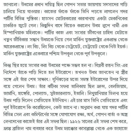
জানালো। উধমের প্রধান দায়িত্ব ছিল গোপন সভার জায়গায় সদস্যদের গাড়ি
চালিয়ে নিয়ে যাওয়ার। কাজের ফাঁকে ফাঁকে তিনি পড়তে লাগলেন গদর
পার্টির বিভিন্ন পুস্তিকা। হাডসন মোটরকারের কারখানায় একটা মেকানিকের
চাকরিও জুটে গেল। কিছুদিন বাদে বিয়েও করলেন উধম লুপে নাম্নী এক
হিস্প্যানিয়াক মহিলাকে। পার্টির কাজ এবং সংসার জীবনের চাহিদা মেটাতে
নতুন জীবিকার সন্ধান উধমকে নিয়ে গেল মার্কিন যুক্তরাষ্ট্রের একপ্রান্ত থেকে
আরেকপ্রান্তে। লং বিচ, লিং বিচ থেকে ডেট্রয়েট, ডেট্রয়েট থেকে নিউ ইয়র্ক।
মার্কিন যুক্তরাষ্ট্রের একেবারে পশ্চিম উপকূল থেকে পূর্ব উপকূলে।
কিন্তু স্থির হয়ে সংসার করা উধমের পক্ষে সম্ভব হল না। বিপ্লবী রত্তন সিং-এর
নির্দেশে তাঁকে পাড়ি দিতে হল ইউরোপে। তখনও উধম জানতেন না স্ত্রীর
সঙ্গে এই তাঁর শেষ সাক্ষাৎ। ঘূর্ণিঝড়ের মতো সমস্ত ইউরোপের উপর দিয়ে
বয়ে গেলেন উধম। তাঁর ঝটিকা সফর তালিকায় ছিল ফ্রান্স, বেলজিয়াম,
জার্মানি, হাঙ্গেরি, পোল্যান্ড, সুইজারল্যান্ড, ইতালি। লিথুয়ানিয়ার ভিলনা হয়ে
উধম পাড়ি দিলেন সোভিয়েত ইউনিয়ন। এই চার মাস তিনি সোভিয়েতে এবং
পূর্ব ইউরোপে কি করেছিলেন, কেউ জানে না। অনুমান করা যায় গদর পার্টির
বিভিন্ন সেল এবং কমিন্টার্নের সঙ্গে যোগাযোগ রক্ষা, অর্থ, গোপন বার্তা ও অস্ত্র
লেনদেনের কাজেই তাঁর এই সফর ছিল। ১৯২৬ সালের এই সফর শেষ করে,
ফ্রাঙ্ক ব্রাজিল নাম ব্যবহার করে উধম মরক্কোর কাসাব্লাঙ্কা থেকে এক জাহাজে