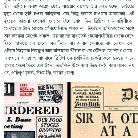
ছিল। এদিকে অনাথ আশ্রম ছেড়ে যাওয়ার বয়সও তার ক্রমে হচ্ছে। ভাইয়ের
মৃত্যু থেকে সৃষ্টি হওয়া অস্থিরতা এবং কিছু করতে চাওয়ার আকাঙ্ক্ষা, এই
দুইয়ের তাড়না থেকেই হয়তো উদে যোগ দিল ব্রিটিশ সেনাবাহিনীতে।
সেনাতেও উদে সহজে মানিয়ে নিতে পারল না। ঊর্ধ্বতন অফিসারদের সঙ্গে
তার ঝামেলা লেগেই থাকত। ছয় মাসের মাথাতেই মেসোপটেমিয়া থেকে দেশে
ফিরে আসতে হল তাকে। মন টিকল না। আবার সেনাতে নাম লেখাল সে।
এইবার জিহ্বাকে নিয়ন্ত্রণ আর মস্তিষ্ককে শীতল রাখার কৌশল সে শিখে গেছে।
সসম্মানে বাসরা ও বাগদাদে ব্রিটিশ সেনাবাহিনীর চাকরি করে ১৯১৯ সালে
আবার দেশে ফিরে এল উদে। ততদিনে উদে আর উদে নেই, আর বালক নয়
সে, পরিপূর্ণ যুবক, উধম সিং নামের যোগ্য।