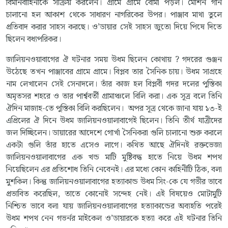
বিমানবাহিনীকে সক্রিয় করলেন। গ্রামে গ্রামে বোমা পড়ল। মেশিন গান
চালানো হল আকাশ থেকে সাধারণ নাগরিকের উপর। পাঞ্জাব মাথা তুলে
প্রতিবাদ করার সাহস করছে। ও’ডায়ার সেই সাহস জুতো দিয়ে পিষে দিতে
ছিলেন বধ্যপরিকর।
জালিয়নওয়াবাগের ঐ ঘটনার সময় উধম ছিলেন কোথায় ? গদরের গুঞ্জন
উঠেছে তখন পাঞ্জাবের গ্রামে গ্রামে। বিপ্লব তার সৈনিক চায়। উধম সাগ্রহে
নাম লেখালেন সেই সেনাদলে। তাঁর কাজ হল বিপ্লবী গদর দলের পুস্তিকা
অমৃতসর শহরে ও তার পার্শ্ববর্তী গ্রামাঞ্চলে বিলি করা। এক সূত্র বলে তিনি
ঐদিন মাজাহ-তে পুস্তিকা বিলি করছিলেন। অপর সূত্র থেকে জানা যায় ১৩-ই
এপ্রিলের ঐ দিনে উধম জালিয়নওয়ালাবাগেই ছিলেন। তিনি তীর্থ যাত্রীদের
জল দিচ্ছিলেন। ডায়ারের আদেশে গোর্খা সৈনিকরা গুলি চালানো শুরু করলে
একটা গুলি তাঁর হাতে এসেও লাগে। কথিত আছে ঐদিনই রক্তভেজা
জালিয়নওয়ালাবাগের এক খন্ড মাটি মুষ্টিবদ্ধ হাতে নিয়ে উধম শপথ
নিয়েছিলেন এর প্রতিশোধ তিনি নেবেনই। এর মধ্যে কোন কাহিনীটি ঠিক, বলা
মুশকিল। কিন্তু জালিয়নওয়ালাবাগের হত্যাকান্ড উধম সিং-কে যে গভীর ভাবে
প্রভাবিত করেছিল, তাতে কোনোই সন্দেহ নেই। এই বিষয়েও মোটামুটি
নিশ্চিত ভাবে বলা যায় জালিয়নওয়ালাবাগের হত্যাকান্ডের অব্যহতি পরেই
উধম শপথ নেন গভর্নর মাইকেল ও’ডায়ারকে হত্যা করে এই ঘটনার তিনি