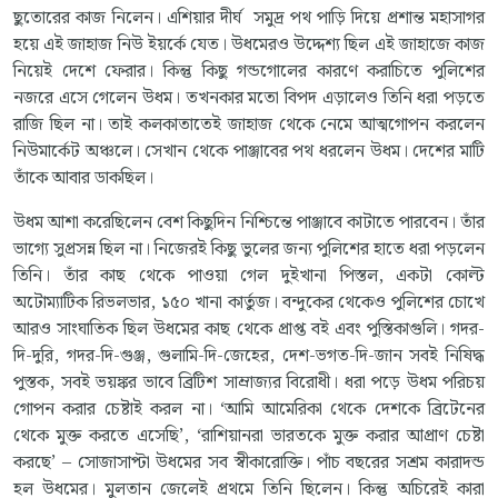
ছুতোরের কাজ নিলেন। এশিয়ার দীর্ঘ সমুদ্র পথ পাড়ি দিয়ে প্রশান্ত মহাসাগর
হয়ে এই জাহাজ নিউ ইয়র্কে যেত। উধমেরও উদ্দেশ্য ছিল এই জাহাজে কাজ
নিয়েই দেশে ফেরার। কিন্তু কিছু গন্ডগোলের কারণে করাচিতে পুলিশের
নজরে এসে গেলেন উধম। তখনকার মতো বিপদ এড়ালেও তিনি ধরা পড়তে
রাজি ছিল না। তাই কলকাতাতেই জাহাজ থেকে নেমে আত্মগোপন করলেন
নিউমার্কেট অঞ্চলে। সেখান থেকে পাঞ্জাবের পথ ধরলেন উধম। দেশের মাটি
তাঁকে আবার ডাকছিল।
উধম আশা করেছিলেন বেশ কিছুদিন নিশ্চিন্তে পাঞ্জাবে কাটাতে পারবেন। তাঁর
ভাগ্যে সুপ্রসন্ন ছিল না। নিজেরই কিছু ভুলের জন্য পুলিশের হাতে ধরা পড়লেন
তিনি। তাঁর কাছ থেকে পাওয়া গেল দুইখানা পিস্তল, একটা কোল্ট
অটোম্যাটিক রিভলভার, ১৫০ খানা কার্তুজ। বন্দুকের থেকেও পুলিশের চোখে
আরও সাংঘাতিক ছিল উধমের কাছ থেকে প্রাপ্ত বই এবং পুস্তিকাগুলি। গদর-
দি-দুরি, গদর-দি-গুঞ্জ, গুলামি-দি-জেহের, দেশ-ভগত-দি-জান সবই নিষিদ্ধ
পুস্তক, সবই ভয়ঙ্কর ভাবে ব্রিটিশ সাম্রাজ্যর বিরোধী। ধরা পড়ে উধম পরিচয়
গোপন করার চেষ্টাই করল না। ‘আমি আমেরিকা থেকে দেশকে ব্রিটেনের
থেকে মুক্ত করতে এসেছি’, ‘রাশিয়ানরা ভারতকে মুক্ত করার আপ্রাণ চেষ্টা
করছে’ – সোজাসাপ্টা উধমের সব স্বীকারোক্তি। পাঁচ বছরের সশ্রম কারাদন্ড
হল উধমের। মুলতান জেলেই প্রথমে তিনি ছিলেন। কিন্তু অচিরেই কারা