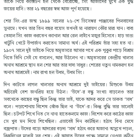
তাকে নিয়ে ক্যাক্সটন হল থেকে বেরোচ্ছে, সিং আজাদের মুখে এক যুদ্ধ
জয়ের হাসি। তার ২১ বছরের স্বপ্ন আজ পূর্ণ হয়েছে।
শের সিং-এর জন্ম ১৮৯৯ সালের ২৬-শে ডিসেম্বর পাঞ্জাবের পিলবাদের
সুনামে। যখন তার তিন বছর বয়েস তখনই মা নারায়ণ কৌর মারা যান। বাবা
তেহাল সিং কাজ করতেন ক্যানাল আর রেল লাইনে মজুর হিসেবে। হাড় ভাঙা
খাটুনি খেটে উপার্জন করতেন সামান্য অর্থ। এই পরিশ্রম তাঁর সহ্য হত না।
১৯০৭ সালে দুই ভাইকে নিয়ে অমৃতসরে আসার পথে এক পুকুর পাড়ে বিশ্রাম
নিতে তিনি সেই যে বসলেন, আর উঠলেন না। অমৃতসরের কেন্দ্রীয় খালসা
অনাথ আশ্রমে স্থান হল শের আর তার দাদা সাধুর। শেরের নতুন নামকরণ হল
অনাথ আশ্রমেই। নাম রাখা হল উধম, উধম সিং।
দিন কাটতে লাগল খালসার অনাথ আশ্রমে দুই ভাইয়ের। মিশুকে উধম
অচিরেই বেশ জনপ্রিয় হয়ে উঠল। ‘উদে’-র বন্ধু সংখ্যা বাড়লেও তার
সবথেকে কাছের বন্ধু ছিল কিন্তু তার ভাই, যাকে আদর করে সে ডাকত ‘সাধ’
বলে। পড়াশোনায় বিশেষ ঝোঁক ছিল না ‘উদে’-র। কিন্তু বুদ্ধি তার ভালোই
ছিল। চটপট শিখে নিত সে নানা হাতেকলমে কাজ। বিশেষ করে কাঠের কাজ
সে খুব মন দিয়ে শিখেছিল। এভাবেই দিন কাটছিল। হঠাৎ বিনা মেঘে
বজ্রপাত। উদের বড়ো আদরের বড়দা ‘সাধ’ হঠাৎ করে অজানা অসুখে পড়ল,
কিছুদিনের মধ্যেই সব শেষ। এই আঘাত উদের পক্ষে সামলে নেওয়া কঠিন