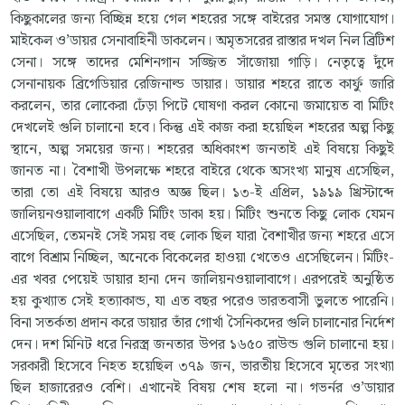
কিছুকালের জন্য বিচ্ছিন্ন হয়ে গেল শহরের সঙ্গে বাইরের সমস্ত যোগাযোগ।
মাইকেল ও’ডায়র সেনাবাহিনী ডাকলেন। অমৃতসরের রাস্তার দখল নিল ব্রিটিশ
সেনা। সঙ্গে তাদের মেশিনগান সজ্জিত সাঁজোয়া গাড়ি। নেতৃত্বে দুঁদে
সেনানায়ক ব্রিগেডিয়ার রেজিনাল্ড ডায়ার। ডায়ার শহরে রাতে কার্ফু জারি
করলেন, তার লোকেরা ঢেঁড়া পিটে ঘোষণা করল কোনো জমায়েত বা মিটিং
দেখলেই গুলি চালানো হবে। কিন্তু এই কাজ করা হয়েছিল শহরের অল্প কিছু
স্থানে, অল্প সময়ের জন্য। শহরের অধিকাংশ জনতাই এই বিষয়ে কিছুই
জানত না। বৈশাখী উপলক্ষে শহরে বাইরে থেকে অসংখ্য মানুষ এসেছিল,
তারা তো এই বিষয়ে আরও অজ্ঞ ছিল। ১৩-ই এপ্রিল, ১৯১৯ খ্রিস্টাব্দে
জালিয়নওয়ালাবাগে একটি মিটিং ডাকা হয়। মিটিং শুনতে কিছু লোক যেমন
এসেছিল, তেমনই সেই সময় বহু লোক ছিল যারা বৈশাখীর জন্য শহরে এসে
বাগে বিশ্রাম নিচ্ছিল, অনেকে বিকেলের হাওয়া খেতেও এসেছিলেন। মিটিং-
এর খবর পেয়েই ডায়ার হানা দেন জালিয়নওয়ালাবাগে। এরপরেই অনুষ্ঠিত
হয় কুখ্যাত সেই হত্যাকান্ড, যা এত বছর পরেও ভারতবাসী ভুলতে পারেনি।
বিনা সতর্কতা প্রদান করে ডায়ার তাঁর গোর্খা সৈনিকদের গুলি চালানোর নির্দেশ
দেন। দশ মিনিট ধরে নিরস্ত্র জনতার উপর ১৬৫০ রাউন্ড গুলি চালানো হয়।
সরকারী হিসেবে নিহত হয়েছিল ৩৭৯ জন, ভারতীয় হিসেবে মৃতের সংখ্যা
ছিল হাজারেরও বেশি। এখানেই বিষয় শেষ হলো না। গভর্নর ও’ডায়ার