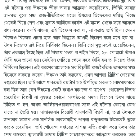
ছিল না। কিন্তু ইতিমধ্যে ভি. কে. মেনন, ভারতের ভবিষ্যৎ প্রতিরক্ষামন্ত্রী, যিনি
এই ঘটনার পর উধমকে তীক্ষ্ণ ভাষায় আক্রমণ করেছিলেন, তিনিই আবার
জনমত বুঝে সচ্চা রাজনীতিবিদের মতো উধমের ডিফেন্সের দায়িত্ব নিজে
থেকেই নিয়ে নেন এবং সুরাত আলিকে কার্যত এই মামলা থেকে সরে আসতে
বাধ্য করেন। বলাই বাহুল্য, এই ডিফেন্স করা যা, না করাও তাই ছিল। মেনন
নিজেও নিজের প্রচার ছাড়া আর কিছুতে আগ্রহী ছিলেন বলে মনে হয় না।
উধম নিজেও এই নিয়ে নির্বিকার ছিলেন। তিনি তো মৃত্যুদন্ডই চেয়েছিলেন,
তাঁর একমাত্র ইচ্ছে ছিল এই বিষয়ে ‘গুরু’-র শহীদ দিবস, ২৩-শে মার্চে তাঁরও
ফাঁসি হলে ভালো হয়। সেইদিন পেরিয়ে গেলে কবে ফাঁসি হল তা নিয়েও উধম
নির্বিকার ছিলেন। এই ধরণের মামলাকে সব বিপ্লবীই রাজনৈতিক ভাষণের মঞ্চ
হিসেবে ব্যবহার করেন। উধমও তাই করবেন, এমন আশঙ্কা ব্রিটিশ গোয়েন্দা
দপ্তরের ছিল। তাই আগে থাকতেই রয়টার্স সহ উপস্থিত সকল সংবাদমাধ্যমকে
বলা ছিল তারা যেন উধমের একটি কথাও কাগজে না ছাপেন। গোয়েন্দা বিভাগ
চেয়েছিল বিপ্লবী বা বৃহত্তর কোনো সংগঠনের সদস্য হিসেবে উধম যাতে
চিহ্নিত না হন, অথবা জালিয়নওয়ালাবাগের সঙ্গে এই ঘটনার কোনো যোগ
যাতে না তৈরি হয়। সাম্রাজ্যবাদ বিরোধী আদর্শবাদী বিপ্লবী না, তারা উধমকে
জনতার সামনে এক মানসিক ভারসাম্যহীন পাগলা বন্দুকবাজ হিসেবেই তুলে
ধরতে চেয়েছিল। তাই গোয়েন্দা দপ্তরের আশঙ্কা সত্যি প্রমাণ করে উধম তাঁর
শেষ বক্তব্যে জ্বালাময়ী ভাষায় ব্রিটিশ সাম্রাজ্যবাদকে আক্রমণ করলেও তার