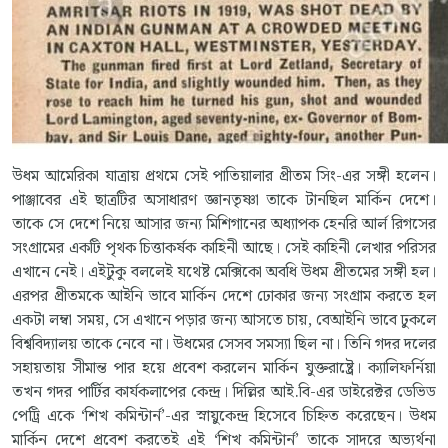
উধম আমেরিকা যাত্রায় প্রথমে সেই পাতিয়ালার প্রীতম সিং-এর সঙ্গী হলেন।
পাঞ্জাবের এই ছাত্রটির অসাধারণ জ্ঞানতৃষ্ণা তাকে টানছিল মার্কিন দেশে।
তাকে সে দেশে নিয়ে আসার জন্য মিশিগানের অধ্যাপক হেনরি আর্ল রিগসের
সংগ্রামের একটি পৃথক চিত্তাকর্ষক কাহিনী আছে। সেই কাহিনী লেখার পরিসর
এখানে নেই। এইটুকু বললেই যথেষ্ট মেক্সিকো অবধি উধম প্রীতমের সঙ্গী হল।
এরপর প্রীতমকে আইনি ভাবে মার্কিন দেশে ঢোকার জন্য সংগ্রাম করতে হল
একটা লম্বা সময়, সে এখানে পড়ার জন্য আসতে চায়, বেআইনি ভাবে ঢুকলে
বিশ্ববিদ্যালয় তাকে নেবে না। উধমের সেসব সমস্যা ছিল না। তিনি গদর দলের
সহায়তায় সীমান্ত পার হয়ে প্রবেশ করলেন মার্কিন যুক্তরাষ্ট্রে। ক্যালিফর্নিয়া
তখন গদর পার্টির কার্যকলাপের কেন্দ্র। দিল্লির আই.বি-এর ডাইরেক্টর ডেভিড
পেট্রি একে ‘শিখ কমিন্টার্ন’-এর স্নায়ুকেন্দ্র হিসেবে চিহ্নিত করেছেন। উধম
মার্কিন দেশে প্রবেশ করতেই এই ‘শিখ কমিন্টার্ন’ তাকে সাদরে অভ্যর্থনা