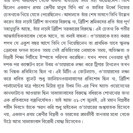
তার জন্য কারাবরণ থেকে অকথ্য অত্যাচার সবই সহ্য করেছিলেন। তিনি
ছিলেন একজন প্রথম শ্রেণীর মানুষ যিনি ধর্ম ও জাতির ঊর্ধ্বে নিজের
চেতনাকে নিয়ে যেতে পেরেছিলেন। আদালতে তাঁর শেষ ভাষণে তিনি উল্লেখ
করেন তাঁর লড়াই ব্রিটিশ জনতার বিরুদ্ধে না, ব্রিটিশ শ্রমিকদের প্রতি তাঁর পূর্ণ
সহানুভূতি আছে, তাঁর লড়াই ব্রিটিশ সরকারের বিরুদ্ধে। এই চেতনা কি গভীর
আন্তর্জাতিকতাবোধ থেকে আসে, তা বলাই বাহুল্য। ও’ডায়ারকে হত্যা করার
শপথ যে একুশ বছর আগে তিনি যে নিয়েছিলেন তা প্রাথমিক ভাবে জ্বলন্ত
ক্রোধের ফসল হলেও সময় সেই প্রতিহিংসার লোহাকে সময়, অভিজ্ঞতা ও
বিপ্লবী শিক্ষা পিটিয়ে ইস্পাতে পরিণত করেছিল। যখন শপথ নেওয়ার দুই
দশক পর ক্যাক্সটন হলে উধম ও’ডায়ারকে লক্ষ্য করে ট্রিগার টানলেন তখন
তা নিছক প্রতিহিংসা ছিল না। এই মিটিং-এ জেটল্যান্ড, ও’ডায়ারদের লক্ষ্য
করে ধাবিত বুলেট শুধু জালিয়নওয়ালাবাগের প্রতিশোধ ছিল না, ব্রিটিশ
পার্লামেন্টের মাত্র পাঁচশো মিটার দূরে উধম সিং-এর স্মিথ অ্যান্ড ওয়েসেনের
কানফাটানো আওয়াজ ছিল সাম্রাজ্যবাদের বিরুদ্ধে বধিরকে শোনানোর জন্য
এক প্রতিবাদের বজ্রনির্ঘোষও। তাই আজ ৩১-শে জুলাই, এই মহান বিপ্লবীর
শহীদ দিবসে তাঁকে স্মরণ করি শুধু মাইকেল ও’ডায়ারের গুপ্তঘাতক হিসেবে
নয়, একজন প্রথম শ্রেণীর বিপ্লবী ও ভারতের শ্রমজীবী জনতার মধ্যে থেকে
উঠে আসা সাম্রাজ্যবাদ বিরোধী যোদ্ধা হিসেবেও।