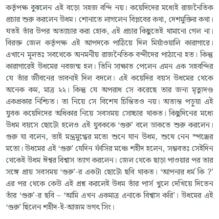
কর্তৃপক্ষ বুঝলেন এই বড়ো সহজ বন্দি নয়। কয়েদিদের মধ্যেই রাজনৈতিক
প্রচার শুরু করলেন উধম। শোনাতে লাগলেন বিপ্লবের কথা, দেশমুক্তির কথা।
যতই তাঁর উপর অত্যাচার করা হোক, এই প্রচার কিছুতেই থামানো গেল না।
বিরক্ত জেল কর্তৃপক্ষ এই আপদকে পাঠিয়ে দিল মিয়াঁওয়ালি কারাগারে।
এখানে মূলতঃ সবথেকে অনমনীয় রাজনৈতিক বন্দীদের পাঠানো হত। কিন্তু
কারাগারেই উধমের নবজন্ম হল। তিনি সাক্ষাত পেলেন এমন এক সহবন্দির
যে তাঁর জীবনের ভাবনাই দিল বদলে। এই কয়েদির বয়স উধমের থেকে
অনেক কম, মাত্র ২২। কিন্তু যে অপরাধ সে করেছে তার জন্য মৃত্যুদণ্ড
একপ্রকার নিশ্চিত। তা নিয়ে সে বিশেষ চিন্তিতও নয়। অত্যন্ত পড়ুয়া এই
যুবক কয়েদিদের অধিকার নিয়ে সবসময় সোচ্চার থাকত। কিছুদিনের মধ্যে
উধম বয়সে ছোটো হলেও এই যুবককে ‘গুরু’ বলে ডাকতে শুরু করলেন।
গুরু যা বলেন, তাই মন্ত্রমুগ্ধের মতো শুনে যান উধম, শুষে নেন স্পঞ্জের
মতো। উধমের এই ‘গুরু’ যেদিন ফাঁসির মঞ্চে শহীদ হলেন, সম্ভবতঃ সেইদিন
থেকেই উধম ঈশ্বর বিশ্বাস ত্যাগ করলেন। জেল থেকে ছাড়া পাওয়ার পর তার
সঙ্গে প্রায় সবসময় ‘গুরু’-র একটা ছোটো ছবি থাকত। ‘আপনার ধর্ম কি ?’
এর পর থেকে কেউ এই প্রশ্ন করলেই উধম তাঁর পার্স খুলে দেখিয়ে দিতেন
তাঁর ‘গুরু’-র ছবি – ‘আমি এখন একমাত্র এনাকে বিশ্বাস করি’। উধমের এই
‘গুরু’ ছিলেন শহীদ-ই-আজম ভগৎ সিং।