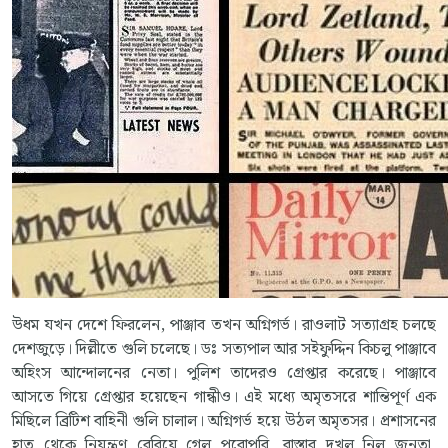
উধম যখন দেশে ফিরলেন, পাঞ্জাব তখন অগ্নিগর্ভ। রাওলাট সত্যাগ্রহ চলছে
দেশজুড়ে। দিল্লীতে গুলি চলেছে। ডঃ সত্যপাল আর সইফুদ্দিন কিচলু পাঞ্জাবে
অহিংস আন্দোলনের নেতা। পুলিশ তাদেরও গ্রেপ্তার করেছে। পাঞ্জাবে
আসতে গিয়ে গ্রেপ্তার হয়েছেন গান্ধীও। এই মধ্যে অমৃতসরে শান্তিপূর্ণ এক
মিছিলে ব্রিটিশ বাহিনী গুলি চালাল। অগ্নিগর্ভ হয়ে উঠল অমৃতসর। প্রশাসনের
হাত থেকে নিয়ন্ত্রণ বেরিয়ে গেল পুরোপুরি, রাস্তার দখল নিল জনতা,