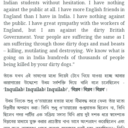
Indian students without hesitation. I have nothing
against the public at all. I have more English friends in
England than I have in India. I have nothing against
the public. I have great sympathy with the workers of
England, but I am against the dirty British
Government. Your people are suffering the same as I
am suffering through those dirty dogs and mad beasts
– killing, mutilating and destroying. We know what is
going on in India hundreds of thousands of people
being killed by your dirty dogs.”
তাঁকে যখন এই ভাষণের মধ্যে দিয়েই টেনে নিয়ে যাওয়া হচ্ছে আবার
কারাগারের উদ্দেশ্যে উধম সর্বশক্তি দিয়ে খালি বলে চলেছিলেন -
‘
Inquilab
!
Inquilab
!
Inquilab
!’, ‘
বিপ্লব
!
বিপ্লব
!
বিপ্লব
’।
উধম সিংকে শুধু ও’ডায়ারের হত্যার মধ্যে সীমাবদ্ধ করে ফেলা তাঁর মতো
বিপ্লবীর অপমান করা। তিনি শুধু ও’ডায়ারের গুপ্তঘাতক ছিলেন না, তিনি
ছিলেন গদর পার্টির এক সক্রিয় সদস্য যিনি প্রায় দুই দশক ধরে স্বদেশকে
বিপ্লবের মাধ্যমে মুক্ত করার প্রচেষ্টায় নানা ভাবে অংশগ্রহণ করেছিলেন এবং