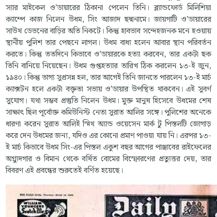
স্যার মাইকেল ও’ডায়ারের ঠিকানা পেলেন তিনি। ব্ল্যান্ডফোর্ড মিলিশিয়া
ক্যাম্পে কাজ নিলেন উধম, সিং আজাদ ছদ্মনামে। জায়গাটি ও’ডায়ারের
সাউথ ডেভনের বাড়ির অতি নিকটে। কিন্তু হাবভাব সন্দেহজনক মনে হওয়ায়
স্থানীয় পুলিশ তার পেছনে লাগল। উধম বাধ্য হলেন আবার স্থান পরিবর্তন
করতে। কিন্তু ততদিনে কিভাবে ও’ডায়ারকে হত্যা করবেন, তার একটা ছক
তিনি বানিয়ে নিয়েছেন। উধম গুপ্তহত্যার তারিখ ঠিক করলেন ১৩-ই জুন,
১৯৪০। কিন্তু ভাগ্য সুপ্রসন্ন হল, তার আগেই তিনি জানতে পারলেন ১৩-ই মার্চ
ক্যাক্সটন হলে একটা বক্তৃতা সভায় ও’ডায়ার উপস্থিত থাকবেন। এই সুবর্ণ
সুযোগ। যথা সম্ভব প্রস্তুতি নিলেন উধম। মুক্ত মানুষ হিসেবে উধমের শেষ
সাক্ষাৎ ছিল পূর্বোক্ত কমিউনিস্ট নেতা সুরাত আলির সঙ্গে। পুলিশের অনেকে
ধারণা করেন সুরাত আলিই স্মিথ অ্যান্ড ওয়েসেন মার্ক টু পিস্তলটি জোগাড়
করে দেন উধমের জন্য, যদিও এর কোনো প্রমাণ পাওয়া যায় নি। এরপর ১৩-
ই মার্চ কিভাবে উধম সিং-এর পিস্তল একুশ বছর আগের পাঞ্জাবের রাইফেলের
অগ্ন্যুদগার ও বিমান থেকে বর্ষিত বোমের বিস্ফোরণের প্রত্যুত্তর দেয়, তার
বিবরণ এই প্রবন্ধের শুরুতেই বর্ণিত হয়েছে।