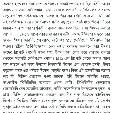
অগ্রসর হতে হবে সেই সম্পর্কে উধমের একটা স্পষ্ট ধারণা ছিল। তিনি নায়ার
অ্যান্ড সন্স-এর একটি গুদাম, যেখানে থেকে কাপড় নিয়ে বিক্রি করতে যেতে
জড় হত শিখ ফেরিওয়ালারা, সেখানেই তাঁর প্রধান ঘাঁটি বানালেন। অচিরেই
এই ফেরিওয়ালাদের সঙ্গে উধমের গভীর বন্ধুত্বের সম্পর্ক গড়ে উঠল। এঁদের
মাধ্যম লন্ডন ও তার পার্শ্ববর্তী এলাকার এমন খবর ছিল না যা উধমের নজরে
আসত না। ১৯৩৬ সালে আবার দলের গোপনীয় কাজে ইউরোপ সফরে বের
হলেন উধম। জার্মানি, পোল্যান্ড, লাটভিয়া হয়ে সোভিয়েত ইউনিয়ন তাঁর
গন্তব্য। ব্রিটিশ ইন্টেলিজেন্সের নেক নজর পড়েছে ততদিনে তাঁর উপর।
তাদের রিপোর্ট থেকেই জানা যায় উধম কাজ শেষ করে ডোভার বন্দরে
ফেরেন সরাসরি লেনিনগ্রাদ থেকে। MI5-এর রিপোর্ট থেকে আরও জানা
যায় লন্ডনে এই সময় উধমের নিত্যসঙ্গী ছিলেন এক শ্বেতাঙ্গ রমণী। উধম
বন্ধুদের কাছে এঁর পরিচয় দিতেন ‘সাধুনী’ বলে। কিন্তু এই ভদ্রমহিলার আসল
নাম কি, ব্রিটিশ গোয়েন্দা দপ্তর জানত। ইনি ছিলেন আইলিন পামার,
তৎকালীন সিপিজিবির অন্যতম প্রধান নেত্রী। সিপিজিবির জেনারেল
সেক্রেটারি বেন ব্র্যাডলির ডানহাত, পার্টির ‘কলোনিয়াল ইনফর্মেশন ব্যুরো’-র
মাথা। ব্রিটিশ সাম্রাজ্যবাদের একজন অনমনীয় শত্রু হিসেবে আইলিনের
বিশেষ খ্যাতি ছিল। তিনি ভারতের দুর্দশা স্বচক্ষে দেখেছিলেন এবং এই দেশের
শৃঙ্খল মোচনের জন্য হেন কাজ নেই যা তিনি করতে রাজি ছিলেন না। এহেন