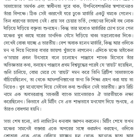
সাম্রাজ্যের সমর্থক এবং স্বাধীনতা দূরে থাক, উপনিবেশগুলির স্বশাসনেরও
তাঁরা বিপক্ষে। ঠিক সেই কারণেই ঘরে ঢুকে মার্জরি একটু থমকে গেলেন।
তিল ধারণের জায়গা নেই। প্রায় সব চেয়ার ভর্তি, পেছনের দিকেই বহু লোক
দাঁড়িয়ে দাঁড়িয়ে বক্তৃতা শুনছেন। কিন্তু তার মধ্যেও মার্জারির চোখ চলে গেল
মঞ্চের খুব কাছে ঘরের ডানদিক ঘেঁসে দাঁড়িয়ে থাকা ভদ্রলোকের দিকে।
দেখেই বোঝা যাচ্ছে এ ভারতীয়। বেশ অবাক হলেন মার্জরি, কিন্তু আর ওদিকে
মন না দিয়ে নিজের বসার জায়গা খুঁজতে লাগলেন। এদিকে মঞ্চে মাইকেল
ও’ডায়ার প্রবল উৎসাহে বলে চলেছেন পাঞ্জাবে শাসক হিসেবে তাঁর
অভিজ্ঞতার কথা, বলছেন পাঞ্জাবে প্রথম বিশ্বযুদ্ধের পরেই যে ‘রায়ট’ হয়েছিল,
গুলি চালিয়ে, বোমা মেরে যে ‘রায়ট’ দমন করে তিনি ব্রিটিশ সাম্রাজ্যকে
বাঁচিয়েছিলেন, তা থেকে আফগানিস্তানের জন্য কি শিক্ষা গ্রহণ করা যায় তা
নিয়েও। খুব মনোযোগ দিয়ে সেইসব কথা শুনছিল সেই ভারতীয়। ক্লড রিচি
নামে এক অবসরপ্রাপ্ত সহকারী ব্যাংক ম্যানেজারও ঐ ভারতীয়কে লক্ষ্য
করেছিলেন। কিভাবে এই মিটিং সে এত শান্তভাবে মনযোগ দিয়ে শুনছে, এ
তাঁরও বোধগম্য হয়নি।
সভা শেষ হলো, লর্ড ল্যামিংটন ধন্যবাদ জ্ঞাপন করলেন। মিটিং শেষে তখন
মঞ্চের সামনেই বক্তারা একে অপরের সঙ্গে করমর্দন করছেন, ওদিকে
শ্রোতারা একে একে বেরিয়ে যাচ্ছেন হল থেকে, অনেকে ছাতা আর