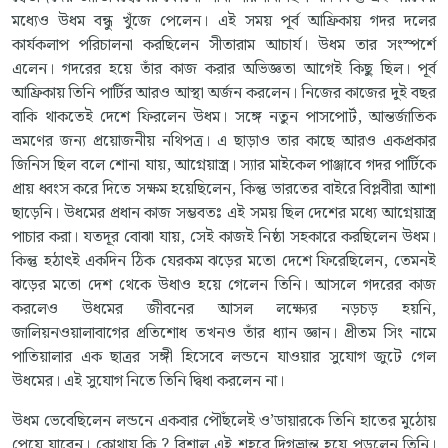
মধ্যেও উধম বন্ধু খুঁজে পেলেন। এই সময় পূর্ব আফ্রিকায় গদর দলের
কার্যকলাপ পরিচালনা করছিলেন সীতারাম আচার্য। উধম তার সংস্পর্শে
এলেন। গদরের হয়ে তাঁর কাজ করার অভিজ্ঞতা আগেই কিছু ছিল। পূর্ব
আফ্রিকায় তিনি পার্টির আরও আস্থা অর্জন করলেন। নিজের কাজের দুই বছর
বাকি থাকতেই দেশে ফিরলেন উধম। সঙ্গে নতুন পাসপোর্ট, আন্তর্জাতিক
ভ্রমণের জন্য প্রয়োজনীয় নথিপত্র। এ ছাড়াও তার কাছে আরও একপ্রকার
জিনিস ছিল বলে শোনা যায়, আগ্নেয়াস্ত্র। স্যার মাইকেল পাঞ্জাবে গদর পার্টিকে
প্রায় ধ্বংস করে দিতে সক্ষম হয়েছিলেন, কিন্তু ভারতের বাইরে বিপ্লবীরা আশা
ছাড়েনি। উধমের প্রধান কাজ সম্ভবতঃ এই সময় ছিল দেশের মধ্যে আগ্নেয়াস্ত্র
পাচার করা। যতদূর বোঝা যায়, সেই কাজই নিষ্ঠা সহকারে করছিলেন উধম।
কিন্তু হঠাৎই একদিন ঠিক যেরকম ঝড়ের মতো দেশে ফিরেছিলেন, তেমনই
ঝড়ের মতো দেশ থেকে উধাও হয়ে গেলেন তিনি। আসলে গদরের কাজ
করলেও উধমের জীবনের আসল লক্ষ্যের নড়চড় হয়নি,
জালিয়নওয়ালাবাগের প্রতিশোধ তখনও তাঁর ধ্যান জ্ঞান। প্রীতম সিং নামে
পাতিয়ালার এক ছাত্রর সঙ্গী হিসেবে লন্ডনে যাওয়ার সুযোগ জুটে গেল
উধমের। এই সুযোগ নিতে তিনি দ্বিধা করলেন না।
উধম ভেবেছিলেন লন্ডনে একবার পৌঁছলেই ও’ডায়ারকে তিনি হাতের মুঠোয়
পেয়ে যাবেন। কোথায় কি ? বিশাল এই শহরে দিগভ্রান্ত হয়ে পড়লেন তিনি।