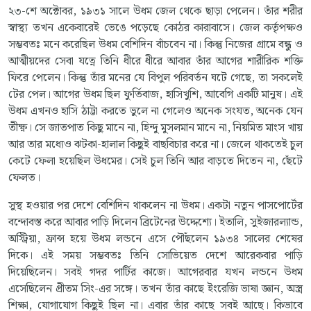
২৩-শে অক্টোবর, ১৯৩১ সালে উধম জেল থেকে ছাড়া পেলেন। তাঁর শরীর
স্বাস্থ্য তখন একেবারেই ভেঙে পড়েছে কোঠর কারাবাসে। জেল কর্তৃপক্ষও
সম্ভবতঃ মনে করেছিল উধম বেশিদিন বাঁচবেন না। কিন্তু নিজের গ্রামে বন্ধু ও
আত্মীয়দের সেবা যত্নে তিনি ধীরে ধীরে আবার তাঁর আগের শারীরিক শক্তি
ফিরে পেলেন। কিন্তু তাঁর মনের যে বিপুল পরিবর্তন ঘটে গেছে, তা সকলেই
টের পেল। আগের উধম ছিল ফুর্তিবাজ, হাসিখুশি, আবেগি একটি মানুষ। এই
উধম এখনও হাসি ঠাট্টা করতে ভুলে না গেলেও অনেক সংযত, অনেক যেন
তীক্ষ্ণ। সে জাতপাত কিছু মানে না, হিন্দু মুসলমান মানে না, নিয়মিত মাংস খায়
আর তার মধ্যেও ঝটকা-হালাল কিছুই বাছবিচার করে না। জেলে থাকতেই চুল
কেটে ফেলা হয়েছিল উধমের। সেই চুল তিনি আর বাড়তে দিতেন না, ছেঁটে
ফেলত।
সুস্থ হওয়ার পর দেশে বেশিদিন থাকলেন না উধম। একটা নতুন পাসপোর্টের
বন্দোবস্ত করে আবার পাড়ি দিলেন ব্রিটেনের উদ্দেশ্যে। ইতালি, সুইজারল্যান্ড,
অস্ট্রিয়া, ফ্রান্স হয়ে উধম লন্ডনে এসে পৌঁছলেন ১৯৩৪ সালের শেষের
দিকে। এই সময় সম্ভবতঃ তিনি সোভিয়েত দেশে আরেকবার পাড়ি
দিয়েছিলেন। সবই গদর পার্টির কাজে। আগেরবার যখন লন্ডনে উধম
এসেছিলেন প্রীতম সিং-এর সঙ্গে। তখন তাঁর কাছে ইংরেজি ভাষা জ্ঞান, অস্ত্র
শিক্ষা, যোগাযোগ কিছুই ছিল না। এবার তাঁর কাছে সবই আছে। কিভাবে