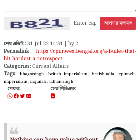
শেষ এডিট::
31-Jul-22 14:31 | by 2
Permalink:
https://cpimwestbengal.org/a-bullet-that-
hit-hardest-a-retrospect
Categories:
Current Affairs
Tags:
,
,
,
,
bhagatsingh
british imperialism
britishindia
cpimwb
,
,
imperialism
inquilab
udhamsingh
শেয়ার:
সেভ পিডিএফ: