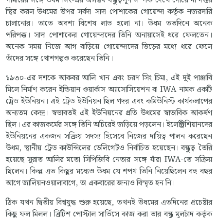
পামারের সঙ্গে উধম সিং-এর অসম্ভব বন্ধুত্বপূর্ণ সম্পর্ক দেখে গোয়েন্দা দপ্তর
স্থির করল উধমের উপর সর্বদা সাদা পোশাকের গোয়েন্দা কর্তৃক নজরদারি
চালানোর। তাতে অবশ্য বিশেষ লাভ হলো না। উধম ততদিনে অনেক
পরিপক্ক। সাদা পোশাকের গোয়েন্দাদের তিনি অনায়াসেই ধরে ফেলতেন।
অনেক সময় নিজে আগ বাড়িয়ে গোয়েন্দাদের ভিড়ের মধ্যে ধরে ফেলে
তাঁদের সঙ্গে খোশগল্পও করেছেন তিনি।
১৯৩০-এর দশকে আকবর আলি খান এবং চরণ সিং চিমা, এই দুই পাঞ্জাবি
মিলে নির্মাণ করেন ইন্ডিয়ান ওয়ার্কাস অ্যাসোসিয়েশন বা IWA নামক একটি
ট্রেড ইউনিয়ন। এই ট্রেড ইউনিয়ন ছিল গদর এবং কমিউনিস্ট কার্যকলাপের
অন্যতম কেন্দ্র। স্বভাবতই এই ইউনিয়নের প্রতি উধমের স্বাভাবিক আকর্ষণ
ছিল। এর কাজকর্মের সঙ্গে তিনি অচিরেই জড়িয়ে পড়লেন। ইলেক্ট্রিশিয়ানদের
ইউনিয়নের একজন সক্রিয় সদস্য হিসেবে নিজের দায়িত্ব পালন করেছেন
উধম, স্থানীয় ট্রেড কাউন্সিলের ডেলিগেটও নির্বাচিত হয়েছেন। বন্ধুত্ব তৈরি
হয়েছে সুরাত আলির মতো সিপিজিবি নেতার সঙ্গে যাঁরা IWA-তে সক্রিয়
ছিলেন। কিন্তু এত কিছুর মধ্যেও উধম যে শপথ তিনি নিয়েছিলেন বহু বছর
আগে জালিয়নওয়ালাবাগে, তা একবারের জন্যও বিস্মৃত হন নি।
ঠিক যখন দ্বিতীয় বিশ্বযুদ্ধ শুরু হয়েছে, তখনই উধমের এতদিনের প্রচেষ্টার
কিছু ফল মিলল। ব্রিটিশ পোস্টাল সার্ভিসে কাজ করা তার বন্ধু মূলচাঁদ কর্তৃক