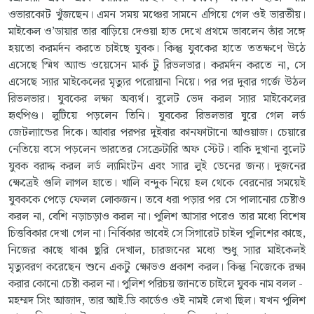
ওভারকোট খুঁজছেন। এমন সময় মঞ্চের সামনে এগিয়ে গেল ওই ভারতীয়।
মাইকেল ও’ডায়ার তার বাড়িয়ে দেওয়া হাত দেখে প্রথমে ভাবলেন তাঁর সঙ্গে
হয়তো করমর্দন করতে চাইছে যুবক। কিন্তু যুবকের হাতে ততক্ষণে উঠে
এসেছে স্মিথ অ্যান্ড ওয়েসেন মার্ক টু রিভলভার। করমর্দন করতে না, সে
এসেছে স্যার মাইকেলের মৃত্যুর পরোয়ানা নিয়ে। পর পর দুবার গর্জে উঠল
রিভলভার। যুবকের লক্ষ্য অব্যর্থ। বুলেট ভেদ করল স্যার মাইকেলের
হৃৎপিণ্ড। লুটিয়ে পড়লেন তিনি। যুবকের রিভলভার ঘুরে গেল লর্ড
জেটল্যান্ডের দিকে। আবার পরপর দুইবার কানফাটানো আওয়াজ। চেয়ারে
নেতিয়ে বসে পড়লেন ভারতের সেক্রেটারি অফ স্টেট। বাকি দুখানা বুলেট
যুবক বরাদ্দ করল লর্ড ল্যামিংটন এবং স্যার লুই ডেনের জন্য। দুজনের
ক্ষেত্রেই গুলি লাগল হাতে। খালি বন্দুক নিয়ে হল থেকে বেরনোর সময়েই
যুবককে পেড়ে ফেলল লোকজন। তবে ধরা পড়ার পর সে পালানোর চেষ্টাও
করল না, বেশি নড়াচড়াও করল না। পুলিশ আসার পরেও তার মধ্যে বিশেষ
চিত্তবিকার দেখা গেল না। নির্বিকার ভাবেই সে সিগারেট চাইল পুলিশের কাছে,
নিজের কাছে থাকা ছুরি দেখাল, চারজনের মধ্যে শুধু স্যার মাইকেলই
মৃত্যুবরণ করেছেন শুনে একটু ক্ষোভও প্রকাশ করল। কিন্তু নিজেকে রক্ষা
করার কোনো চেষ্টা করল না। পুলিশ পরিচয় জানতে চাইলে যুবক নাম বলল -
মহম্মদ সিং আজাদ, তার আই.ডি কার্ডেও ওই নামই লেখা ছিল। যখন পুলিশ