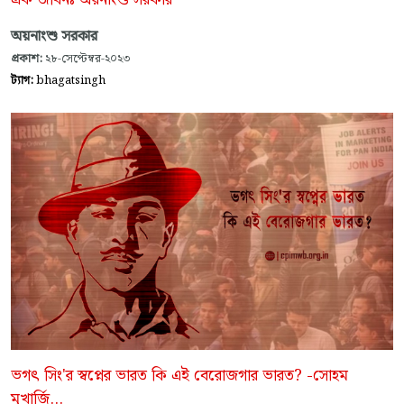
অয়নাংশু সরকার
প্রকাশ:
২৮-সেপ্টেম্বর-২০২৩
ট্যাগ:
bhagatsingh
ভগৎ সিং'র স্বপ্নের ভারত কি এই বেরোজগার ভারত? -সোহম
মুখার্জি...