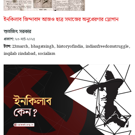
ইনকিলাব জিন্দাবাদ আজও ছাত্র সমাজের অনুপ্রেরণার স্লোগান
শুভজিৎ সরকার
প্রকাশ:
২৩-মার্চ-২০২৫
,
,
,
,
ট্যাগ:
23march
bhagatsingh
historyofindia
indianfreedomstruggle
,
inqilab zindabad
socialism