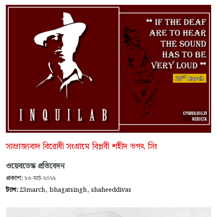
সাম্রাজ্যবাদ বিরোধী সংগ্রামে বিপ্লবী শহীদ ভগৎ সিং
ওয়েবডেস্ক প্রতিবেদন
প্রকাশ:
২৩-মার্চ-২০২২
,
,
ট্যাগ:
23march
bhagatsingh
shaheeddivas