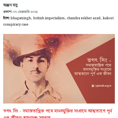
অঞ্জন বসু
প্রকাশ:
২৭-ফেব্রুয়ারি-২০২৪
,
,
,
ট্যাগ:
bhagatsingh
british imperialism
chandra sekher azad
kakori
conspiracy case
ভগৎ সিং - সমাজতান্ত্রিক পথে মানবমুক্তির সংগ্রামে আত্মত্যাগে পূর্ন
এক জীবনঃ অয়নাংশু সরকার