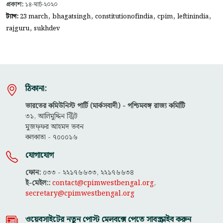
প্রকাশ:
১৪-মার্চ-২০২০
,
,
,
,
,
ট্যাগ:
23 march
bhagatsingh
constitutionofindia
cpim
leftinindia
,
rajguru
sukhdev
ঠিকানা:
ভারতের কমিউনিস্ট পার্টি (মার্কসবাদী) - পশ্চিমবঙ্গ রাজ্য কমিটিি
৩১, আলিমুদ্দিন স্ট্রিট
মুজফ্ফ‌র আহমদ ভবন
কলকাতা - ৭০০০১৬
যোগাযোগ
ফোন:
০৩৩ - ২২১৭৬৬৩৩, ২২১৭৬৬৩৪
ই-মেইল::
contact@cpimwestbengal.org
,
secretary@cpimwestbengal.org
ওয়েবসাইটের নতুন পোস্ট মেলবক্সে পেতে সাবস্ক্রাইব করুন