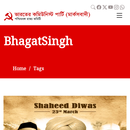
BhagatSingh
Home
Tags