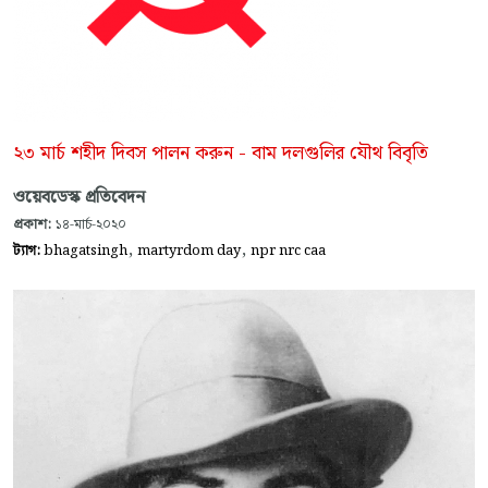
২৩ মার্চ শহীদ দিবস পালন করুন - বাম দলগুলির যৌথ বিবৃতি
ওয়েবডেস্ক প্রতিবেদন
প্রকাশ:
১৪-মার্চ-২০২০
,
,
ট্যাগ:
bhagatsingh
martyrdom day
npr nrc caa