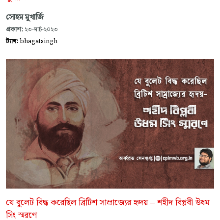
সোহম মুখার্জি
প্রকাশ:
২৩-মার্চ-২০২৩
ট্যাগ:
bhagatsingh
যে বুলেট বিদ্ধ করেছিল ব্রিটিশ সাম্রাজ্যের হৃদয় – শহীদ বিপ্লবী উধম
সিং স্মরণে