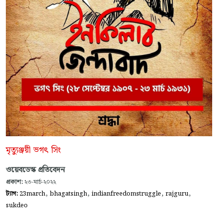
মৃত্যুঞ্জয়ী ভগৎ সিং
ওয়েবডেস্ক প্রতিবেদন
প্রকাশ:
২৩-মার্চ-২০২২
,
,
,
,
ট্যাগ:
23march
bhagatsingh
indianfreedomstruggle
rajguru
sukdeo