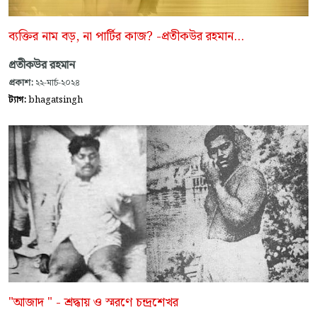
ব্যক্তির নাম বড়, না পার্টির কাজ? -প্রতীকউর রহমান...
প্রতীকউর রহমান
প্রকাশ:
২২-মার্চ-২০২৪
ট্যাগ:
bhagatsingh
"আজাদ " - শ্রদ্ধায় ও স্মরণে চন্দ্রশেখর