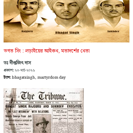
ভগত সিং : লড়াইয়ের আইকন, মতাদর্শের নেতা
ডঃ দীপ্তজিৎ দাস
প্রকাশ:
২৩-মার্চ-২০২৬
,
ট্যাগ:
bhagatsingh
martyrdom day