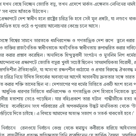
পথ যখন বেছে নিচ্ছেন জ্যোতি বসু, তখন এদেশে মার্কস-এঙ্গেলস-লেনিনের নাম
 ঐ সব নামে আঁতকে উঠতেন।
াপটে দেশ স্বাধীন হলে রাষ্ট্রের চরিত্র কি হবে সেই মূল প্রশ্নটা, যা লন্ডনে থ
যমণ্ডিত হয়ে ওঠে ও পুনরায় আলোচনার কেন্দ্রে চলে আসে।
 সঙ্গে বিশ্বের সামনে ভারতকে ধর্মনিরপেক্ষ ও গণতান্ত্রিক দেশ রূপে তুলে ধরার
ব্যক্তির রাজনৈতিক স্বাধীনতাকে অর্থনৈতিক স্বাধীনতায় রূপান্তরিত করার দাবি
রার প্রস্তাব করেছিল। অন্যদিকে হিন্দুত্ববাদী সংগঠন ও মুসলিম লিগ ধর্মের 
োলনের প্রক্ষাপটে জ্যোতি বসুরা খুবই সচেষ্ট ছিলেন সাম্প্রদায়িকতা বিরোধী, প
গতিশীল ঐতিহ্যগুলি, যা অসংখ্য রক্ষণশীল কাঠামো ও প্রথার বিরুদ্ধে ঐক্যবদ্ধ
ট্রের চরিত্র নিয়ে উত্থিত বিতর্কের অবসানের আগেই অভাবনীয় দ্রুততার সঙ্গে ভার
 করার শক্তি তাদের ছিল না। দেশভাগের পর ধর্মের ভিত্তিতে একটি অংশ হলো পা
ত আধুনিক ধারণার ভিত্তিতে ধর্মনিরপেক্ষ ও গণতান্ত্রিক দেশ হিসাবে নিজেকে ত
দুত্ববাদীরা হতাশায় ভেঙে পড়েছিল। যার বহিঃপ্রকাশ তারা ঘটাল গান্ধীজীকে হত্যা
দিয়ে বলেছিলেন সংঘ পরিবারের এই অপকর্মমূলক উদ্ভট মানসিকতা থেকে ‘উদ্ভূ
কেই গুঁড়িয়ে দিতে চাইছে। এ বিষয়ে আমাদের অত্যন্ত সজাগ ও সতর্ক থাকতেই হবে।
ির্বাচনে রেলওয়ে নির্বাচন কেন্দ্র থেকে হুমায়ুন কবীরকে হারিয়ে আইনসভ
ত রাজনীতির প্রত্যক্ষ অভিজ্ঞতায় তিনি বুঝেছিলেন যে আর্থিক বৈষম্য, সামাজি