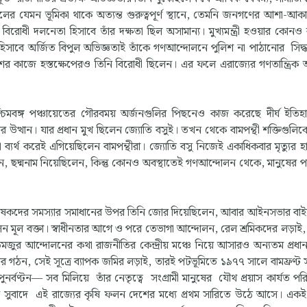
ের যেমন ভূমিকা থাকে অত্যন্ত গুরুত্বপূর্ণ স্থানে, তেমনি জনগণের আশা-আকাঙ
রোধী দলনেতা হিসাবে তাঁর দক্ষতা ছিল অসামান্য। মুখ্যমন্ত্রী হওয়ার কোনও
হিসাবে অর্জিত বিপুল অভিজ্ঞতাই তাঁকে গণআন্দোলনে পুলিশ না পাঠানোর সিদ্ধা
শের কাজে হস্তক্ষেপেরও তিনি বিরোধী ছিলেন। এর ফলে এরাজ্যের গণতান্ত্রিক
্চিমবঙ্গ পঞ্চায়েতের গৌরবময় অর্জনগুলির পিছনেও কাজ করেছে দীর্ঘ ইতি
উত্থান। যার প্রধান মুখ ছিলেন জ্যোতি বসুই। তখন থেকে বামপন্থী শক্তিগুলিকে ন
ব্যর্থ করেই এগিয়েছিলেন বামপন্থীরা। জ্যোতি বসু নিজেই একাধিকবার মৃত্যুর 
ন, ছদ্মনাম নিয়েছিলেন, কিন্তু কোনও অবস্থাতেই গণআন্দোলন থেকে, মানুষের 
ষকদের সমস্যার সমাধানের উপর তিনি জোর দিয়েছিলেন, আবার আইনসভার বাইরে
িলেন মূল বক্তা। স্বাধীনতার আগে ও পরে তেভাগা আন্দোলন, রেল শ্রমিকদের লড়াই, 
তমজুর আন্দোলনের কথা রাজনীতির কেন্দ্রীয় মঞ্চে নিয়ে আসারও অন্যতম প্রধা
 গঠন, সেই সূত্রে ব্যাপক জমির লড়াই, তারই পটভূমিতে ১৯৭৭ সালে বামফ্রণ্ট
র পুনর্বণ্টন— সব মিলিয়ে তাঁর নেতৃত্বে সংগ্রামী মানুষের যৌথ প্রয়াস কার্যত 
্ঠার সুবাদে এই রাজ্যের কৃষি ফলন দেশের মধ্যে প্রথম সারিতে উঠে আসে। একই