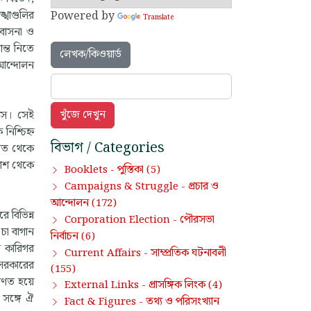
্খাগুলির
Powered by
Translate
 বাসনা ও
ন্ত নিতে
লেখক/কিওয়ার্ড
 আন্দোলন
হাস। সেই
িশ্চিহ্ন
বিভাগ / Categories
হাত থেকে
পাশ থেকে
পুস্তিকা
Booklets -
(5)
প্রচার ও
Campaigns & Struggle -
আন্দোলন
(172)
 বিভিন্ন
পৌরসভা
Corporation Election -
চা বাগান
নির্বাচন
(6)
ন কারিগর
সাম্প্রতিক ঘটনাবলী
Current Affairs -
 সরকারের
(155)
পরিণত হয়ে
প্রাসঙ্গিক লিংক
External Links -
(4)
 সঙ্গে ঐ
তথ্য ও পরিসংখ্যান
Fact & Figures -