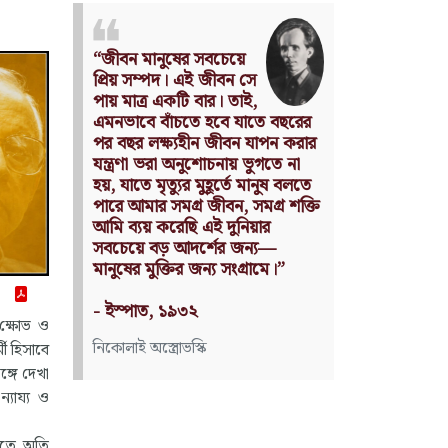
Nothing can have value
without being an object of
utility.
Source: Das Kapital
(Volume I, Chapter 1)
কার্ল মার্কস
 ক্ষোভ ও
মী হিসাবে
্গে দেখা
্যায্য ও
িতে অতি