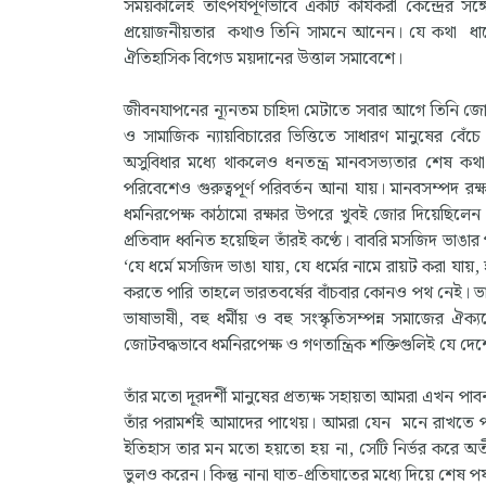
সময়কালেই তাৎপর্যপূর্ণভাবে একটি কার্যকরী কেন্দ্রের সঙ্গ
প্রয়োজনীয়তার কথাও তিনি সামনে আনেন। যে কথা ধাপে ধ
ঐতিহাসিক বিগেড ময়দানের উত্তাল সমাবেশে।
জীবনযাপনের ন্যূনতম চাহিদা মেটাতে সবার আগে তিনি জোর
ও সামাজিক ন্যায়বিচারের ভিত্তিতে সাধারণ মানুষের বেঁ
অসুবিধার মধ্যে থাকলেও ধনতন্ত্র মানবসভ্যতার শেষ 
পরিবেশেও গুরুত্বপূর্ণ পরিবর্তন আনা যায়। মানবসম্পদ রক্ষ
ধর্মনিরপেক্ষ কাঠামো রক্ষার উপরে খুবই জোর দিয়েছিলেন
প্রতিবাদ ধ্বনিত হয়েছিল তাঁরই কণ্ঠে। বাবরি মসজিদ ভাঙ
‘যে ধর্মে মসজিদ ভাঙা যায়, যে ধর্মের নামে রায়ট করা য
করতে পারি তাহলে ভারতবর্ষের বাঁচবার কোনও পথ নেই। ভার
ভাষাভাষী, বহু ধর্মীয় ও বহু সংস্কৃতিসম্পন্ন সমাজের ঐক্
জোটবদ্ধভাবে ধর্মনিরপেক্ষ ও গণতান্ত্রিক শক্তিগুলিই যে দ
তাঁর মতো দূরদর্শী মানুষের প্রত্যক্ষ সহায়তা আমরা এখন পাব
তাঁর পরামর্শই আমাদের পাথেয়। আমরা যেন মনে রাখতে পা
ইতিহাস তার মন মতো হয়তো হয় না, সেটি নির্ভর করে অতী
ভুলও করেন। কিন্তু নানা ঘাত-প্রতিঘাতের মধ্যে দিয়ে শেষ পর্