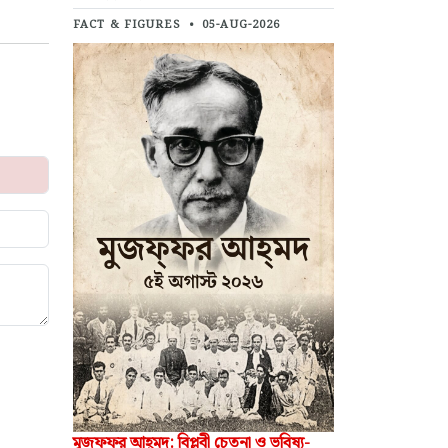
FACT & FIGURES
•
05-AUG-2026
মুজফ্‌ফর আহ্‌মদ: বিপ্লবী চেতনা ও ভবিষ্য-