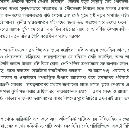
রসভায় প্রশাসক বসিয়ে দেওয়া হয়েছিল। জ্যোতি বসুর নেতৃত্বে সেই পৌরসভ
 বছর অন্তর সুশৃঙ্খলভাবে পঞ্চায়েত ও পৌরসভায় নির্বাচন হতে থাকায় একদ
চলে জনগণের ক্রয়ক্ষমতাও বৃদ্ধি পেলো এবং সেই সূত্রে সৃষ্ট নতুন সামাজিক ভিত্ত
হ জোগাল। স্থানীয় স্বায়ত্তশাসনে মহিলাদের জন্য ৩৩ শতাংশ সংরক্ষণের ফল
ের ব্যাপক ভূমিসংস্কারের লক্ষ ছিল বন্টনের ন্যায্যতা ও বর্ধিত উৎপাদনশীলত
 বন্টনে নতুন নজির তৈরি করেছিল বামফ্রন্ট সরকার।
াঞ্চলের জনজীবনকে নতুন উচ্চতায় তুলে ধরেছিল। বঞ্চিত মানুষ পেয়েছিল কাজ,
্চায়েত ও পৌরসভার সক্রিয়তা স্বায়ত্বশাসনের যে বনিয়াদ তৈরি করেছিল, আজ তা দ
্ক তৈরি করতে টাকার থলি নিয়ে ঘোরা, পেশিশক্তির অপব্যবহার সহ অপরাধ জগৎ 
ি বসু যাকে বলতেন ‘সামাজিক-রাজনৈতিক কদাচার’— তা আজ শুধু এরাজ্যে ন
স্তরে বা ওয়ার্ডস্তরে গণতান্ত্রিক উপায়ে আলোচনা করে সমাধানের পরিবর্ত
ামফ্রন্ট সরকার স্বায়ত্বশাসনের মাধ্যমে জনগণের হাতে ক্ষমতা তুলে দেওয়ায় গ্
ক্ষমতা কুক্ষিগত করার এ ছিল এক ন্যক্কারজনক প্রয়াস। এখন কেন্দ্র ও রাজ্যে
ায়িক বিভাজন ও নয়া ফ্যাসিবাদের বাস্তব বিপদের মুখে দাঁড়িয়ে এখন এই রাজ্য ত
েকে ব্যারিস্টারি পাশ করে এসে কমিউনিস্ট পার্টিতে নাম লিখিয়েছিলেন জ্য
নুষের স্বার্থে। কমিউনিস্ট পার্টি তখন বেআইনি। সেই পরিস্তিতিতে একটা নিশ্