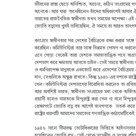
জীবনের রাস্তা ছেড়ে অনিশ্চিত, অচেনা, কঠিন সংগ্রামের 
অনেকে। আর যারা শুনেছিলেন তাঁদের অধিকাংশই আবার
ভারতের রাজনৈতিক স্বাধীনতা তখন সময়ের অপেক্ষা। এই প্রেক্ষ
জ্যোতি বসুদের খুবই ভাবিয়েছিল, ঐ সময়ে তা আরও তাৎপর্
কংগ্রেস স্বাধীনতার পর দেশের বৈচিত্রকে রক্ষা করার সঙ্গে
করেছিল। কমিউনিস্টরা তার সঙ্গে ভিন্নমত পোষণ না করলেও 
এনে গোড়া থেকেই তারা দেশকে সমাজতান্ত্রিক পথে অগ্রসর ক
দেশভাগ করে ক্ষমতায় আসতে চাইল। সেই সময়ে স্বাধীনতা আন্দ
ও ধর্মনিরপেক্ষ মানুষকে একজোট করে এদেশের বৈচিত্রময় প্র
দান, সেগুলিকে অক্ষুন্ন রাখতে। কিন্তু ১৯৪০-এর দশকে রাষ্
গেল। কমিউনিস্টরা দেশভাগের বিরোধিতা করলেও তা প্রতিহত
আর অবশিষ্ট ভারত, স্বাধীনতা সংগ্রামের মধ্য থেকে অর্জি
প্রয়াসী হলেও ভারতকে হিন্দুরাষ্ট্র করা গেল না বলে হিন্
প্রেক্ষাপটে জ্যোতি বসু বহু আগেই জনগণকে সতর্ক করে 
রাষ্ট্রের ধারণাটি আমাদের সমাজের গণতান্ত্রিক কাঠামোটি
১৯৪৬ সালে সীমাবদ্ধ ভোটাধিকারের ভিত্তিতে আইনসভার ন
হয়েছিলেন জ্যোতি বসু। সেই থেকে সংসদীয় ও সংসদ বহির্ভূ