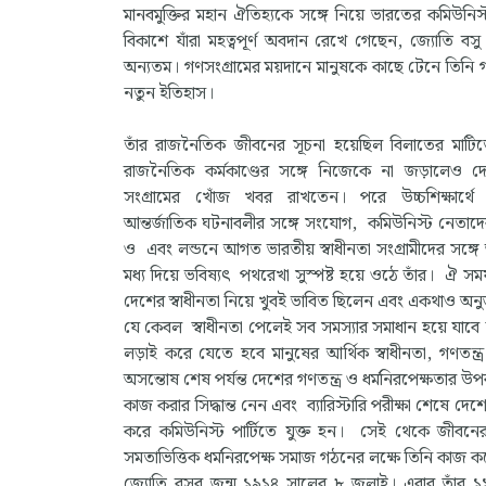
মানবমুক্তির মহান ঐতিহ্যকে সঙ্গে নিয়ে ভারতের কমিউনি
বিকাশে যাঁরা মহত্বপূর্ণ অবদান রেখে গেছেন, জ্যোতি বসু
অন্যতম। গণসংগ্রামের ময়দানে মানুষকে কাছে টেনে তিনি
নতুন ইতিহাস।
তাঁর রাজনৈতিক জীবনের সূচনা হয়েছিল বিলাতের মাট
রাজনৈতিক কর্মকাণ্ডের সঙ্গে নিজেকে না জড়ালেও দেশ
সংগ্রামের খোঁজ খবর রাখতেন। পরে উচ্চশিক্ষার্থে
আন্তর্জাতিক ঘটনাবলীর সঙ্গে সংযোগ, কমিউনিস্ট নেতাদে
ও এবং লন্ডনে আগত ভারতীয় স্বাধীনতা সংগ্রামীদের সঙ্গ
মধ্য দিয়ে ভবিষ্যৎ পথরেখা সুস্পষ্ট হয়ে ওঠে তাঁর। ঐ স
দেশের স্বাধীনতা নিয়ে খুবই ভাবিত ছিলেন এবং একথাও অ
যে কেবল স্বাধীনতা পেলেই সব সমস্যার সমাধান হয়ে যাবে
লড়াই করে যেতে হবে মানুষের আর্থিক স্বাধীনতা, গণতন্ত্
অসন্তোষ শেষ পর্যন্ত দেশের গণতন্ত্র ও ধর্মনিরপেক্ষতার উপ
কাজ করার সিদ্ধান্ত নেন এবং ব্যারিস্টারি পরীক্ষা শেষে 
করে কমিউনিস্ট পার্টিতে যুক্ত হন। সেই থেকে জীবনের শ
সমতাভিত্তিক ধর্মনিরপেক্ষ সমাজ গঠনের লক্ষে তিনি কাজ 
জ্যোতি বসুর জন্ম ১৯১৪ সালের ৮ জুলাই। এবার তাঁর