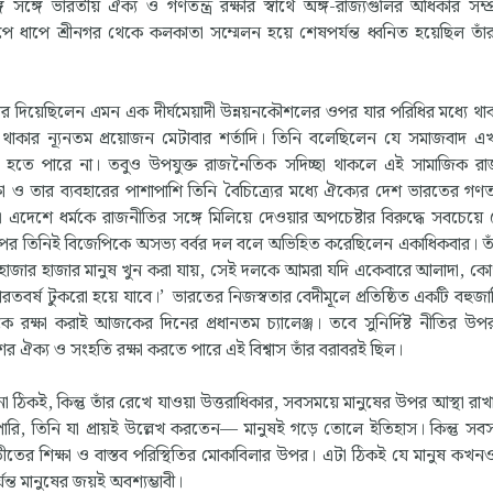
ে সঙ্গে ভারতীয় ঐক্য ও গণতন্ত্র রক্ষার স্বার্থে অঙ্গ-রাজ্যগুলির অধিকার সম্
াপে শ্রীনগর থেকে কলকাতা সম্মেলন হয়ে শেষপর্যন্ত ধ্বনিত হয়েছিল তাঁর
 দিয়েছিলেন এমন এক দীর্ঘমেয়াদী উন্নয়নকৌশলের ওপর যার পরিধির মধ্যে থাক
চে থাকার ন্যূনতম প্রয়োজন মেটাবার শর্তাদি। তিনি বলেছিলেন যে সমাজবাদ 
কথা হতে পারে না। তবুও উপযুক্ত রাজনৈতিক সদিচ্ছা থাকলে এই সামাজিক 
া ও তার ব্যবহারের পাশাপাশি তিনি বৈচিত্র্যের মধ্যে ঐক্যের দেশ ভারতের গণতান
। এদেশে ধর্মকে রাজনীতির সঙ্গে মিলিয়ে দেওয়ার অপচেষ্টার বিরুদ্ধে সবচেয়
ার পর তিনিই বিজেপিকে অসভ্য বর্বর দল বলে অভিহিত করেছিলেন একাধিকবার। ত
ায়, হাজার হাজার মানুষ খুন করা যায়, সেই দলকে আমরা যদি একেবারে আলাদা, কো
তবর্ষ টুকরো হয়ে যাবে।’ ভারতের নিজস্বতার বেদীমূলে প্রতিষ্ঠিত একটি বহুজা
যকে রক্ষা করাই আজকের দিনের প্রধানতম চ্যালেঞ্জ। তবে সুনির্দিষ্ট নীতির উপর
েশের ঐক্য ও সংহতি রক্ষা করতে পারে এই বিশ্বাস তাঁর বরাবরই ছিল।
না ঠিকই, কিন্তু তাঁর রেখে যাওয়া উত্তরাধিকার, সবসময়ে মানুষের উপর আস্থা রাখার
রি, তিনি যা প্রায়ই উল্লেখ করতেন— মানুষই গড়ে তোলে ইতিহাস। কিন্তু স
তের শিক্ষা ও বাস্তব পরিস্থিতির মোকাবিলার উপর। এটা ঠিকই যে মানুষ ক
যন্ত মানুষের জয়ই অবশ্যম্ভাবী।