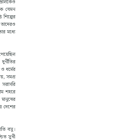
াগুলিকেও
িকে যেমন
ি শিল্পের
ে তাদেরও
ার মধ্যে
 পেয়েছিল
ুর্নীতির
ও ধর্মের
য়, সমগ্র
ে সরাসরি
রাম শহরে
 মানুষের
থা দেশের
োতি বসু।
চিত সুখী