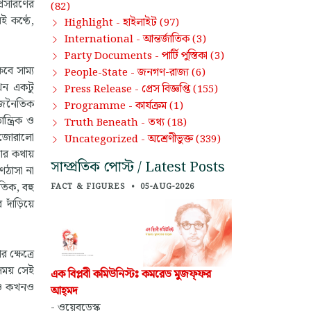
প্রসারণের
(82)
ই কণ্ঠে,
হাইলাইট
Highlight -
(97)
আন্তর্জাতিক
International -
(3)
পার্টি পুস্তিকা
Party Documents -
(3)
বে সাম্য
জনগণ-রাজ্য
People-State -
(6)
এখন একটু
প্রেস বিজ্ঞপ্তি
Press Release -
(155)
রাজনৈতিক
কার্যক্রম
Programme -
(1)
্ত্রিক ও
তথ্য
Truth Beneath -
(18)
ে জোরালো
অশ্রেণীভুক্ত
Uncategorized -
(339)
াঁর কথায়
সাম্প্রতিক পোস্ট / Latest Posts
ণঠাসা না
তিক, বহু
FACT & FIGURES
•
05-AUG-2026
 দাঁড়িয়ে
 ক্ষেত্রে
বসময় সেই
এক বিপ্লবী কমিউনিস্টঃ কমরেড মুজফ্‌ফর
খনও কখনও
আহ্‌মদ
- ওয়েবডেস্ক