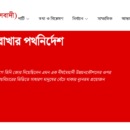
পার্টি
তথ্য ও বিশ্লেষণ
নির্বাচন
সাম্প্রতিক
আন্তর
াখার পথনির্দেশ
আগে তিনি জোর দিয়েছিলেন এমন এক দীর্ঘমেয়াদী উন্নয়নকৌশলের ওপর
য়বিচারের ভিত্তিতে সাধারণ মানুষের বেঁচে থাকার ন্যূনতম প্রয়োজন