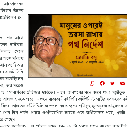
স্ট আন্দোলনের
 ছিলেন তাঁদের
 গড়েছিলেন এক
িতে। তার আগে
ের স্বাধীনতা
 বিলাত গেলে
র সঙ্গে পরিচয়
ে আলাপচারিতার
ময় থেকেই তিনি
নুভব করেছিলেন
 না, তার পরেও
র ও সমানাধিকার প্রতিষ্ঠার দাবিতে। নতুবা জনগণের মনে জমে থাকা পুঞ্জীভূত
র আঘাত হানতে পারে। লন্ডনে থাকাকালীনই তিনি কমিউনিস্ট পার্টির সর্বক্ষণের কর্
দেশে ফিরে ভারতের কমিউনিস্ট আন্দোলনের অন্যতম পথিকৃৎ মুজফ্‌ফর আহ্‌মদের সঙ
েষ দিন পর্যন্ত প্রথমে ঔপনিবেশিক ভারতে পরে স্বাধীনোত্তর পর্বে, একটি ন
করে গেছেন।
 ১১৩তম জন্মদিবস। যা পালিত হচ্ছে এমন একটা সময়ে যখন বাংলার রাজনীত