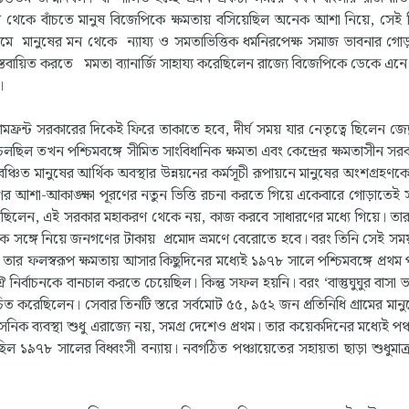
াত্ম্য থেকে বাঁচতে মানুষ বিজেপিকে ক্ষমতায় বসিয়েছিল অনেক আশা নিয়ে, সেই
ামে মানুষের মন থেকে ন্যায্য ও সমতাভিত্তিক ধর্মনিরপেক্ষ সমাজ ভাবনার গ
বায়িত করতে মমতা ব্যানার্জি সাহায্য করেছিলেন রাজ্যে বিজেপিকে ডেকে এনে
।
মফ্রন্ট সরকারের দিকেই ফিরে তাকাতে হবে, দীর্ঘ সময় যার নেতৃত্বে ছিলেন জ্য
 চলছিল তখন পশ্চিমবঙ্গে সীমিত সাংবিধানিক ক্ষমতা এবং কেন্দ্রের ক্ষমতাসীন সর
 বঞ্চিত মানুষের আর্থিক অবস্থার উন্নয়নের কর্মসূচী রূপায়নে মানুষের অংশগ্রহণকে 
ের আশা-আকাঙ্ক্ষা পূরণের নতুন ভিত্তি রচনা করতে গিয়ে একেবারে গোড়াতেই
ি বসু বলেছিলেন, এই সরকার মহাকরণ থেকে নয়, কাজ করবে সাধারণের মধ্যে গিয়ে। তা
রীকে সঙ্গে নিয়ে জনগণের টাকায় প্রমোদ ভ্রমণে বেরোতে হবে। বরং তিনি সেই স
তার ফলস্বরূপ ক্ষমতায় আসার কিছুদিনের মধ্যেই ১৯৭৮ সালে পশ্চিমবঙ্গে প্রথম 
ঐ নির্বাচনকে বানচাল করতে চেয়েছিল। কিন্তু সফল হয়নি। বরং ‘বাস্তুঘুঘুর বাসা 
র্বাচিত করেছিলেন। সেবার তিনটি স্তরে সর্বমোট ৫৫, ৯৫২ জন প্রতিনিধি গ্রামের মান
রশাসনিক ব্যবস্থা শুধু এরাজ্যে নয়, সমগ্র দেশেও প্রথম। তার কয়েকদিনের মধ্যেই প
ল ১৯৭৮ সালের বিধ্বংসী বন্যায়। নবগঠিত পঞ্চায়েতের সহায়তা ছাড়া শুধুমাত্র