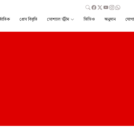
্জাতিক
প্রেস বিবৃতি
সোশ্যাল স্ট্রীম
ভিডিও
অনুদান
যোগ