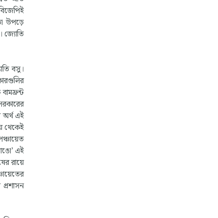
 বিজেপিই
োড়া উপড়ে
। জ্যোতি
োতি বসু।
কারগুলির
বামফ্রন্ট
 সরকারের
র অর্থ এই
ময় থেকেই
পঞ্চায়েত
ভাঙো’ এই
ুষের রায়ে
ঞ্চায়েতের
 প্রশাসন