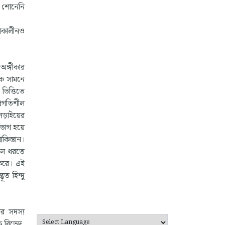
ই শোনেনি
াকাকালীনও
 অঙ্গীকার
কে সামনে
ভিত্তিতে
্রগতিশীল
 লড়াইয়ের
ত ভাগ হয়ে
কিস্তান।
ুলে ধরতে
 করে। এই
ত হিন্দু
’
ার সদস্য
ক বিভেদ,