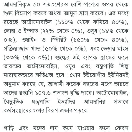
আমদানিকৃত ৯০ শতাংশেরও বেশি পণ্যের ওপর থেকে
শুল্ক বিলোপ করবে অথবা আমূল হ্রাস করবে। এর মধ্যে
রয়েছে অটোমোবাইল (১১০% থেকে কমিয়ে ৪০%),
লোহা ও ইস্পাত (২২% থেকে ০%), ওষুধ (১১% থেকে
০%), ওয়াইন ও স্পিরিট (১৫০% থেকে ৪০%),
প্রক্রিয়াজাত খাদ্য (৫০% থেকে ০%), এবং ভেড়ার মাংস
(৩৩% থেকে ০%)। শুল্কের এই ব্যাপক হ্রাসের ফলে
ভারতের অটোমোবাইল, ওষুধ এবং যন্ত্রপাতি শিল্প
মারাত্মকভাবে ক্ষতিগ্রস্ত হবে। খোদ ইউরোপীয় ইউনিয়নই
অনুমান করছে যে, আগামী কয়েক বছরের মধ্যে ভারতে
তাদের রপ্তানি ১০৭.৬ শতাংশ বৃদ্ধি পাবে। অটোমোবাইল,
বৈদ্যুতিক যন্ত্রপাতি ইত্যাদির আমদানির প্রভাবে
কর্মসংস্থানের ওপর বিরূপ প্রভাব পড়বে।
গাড়ি এবং মদের দাম কমে যাওয়ার ফলে কেবল