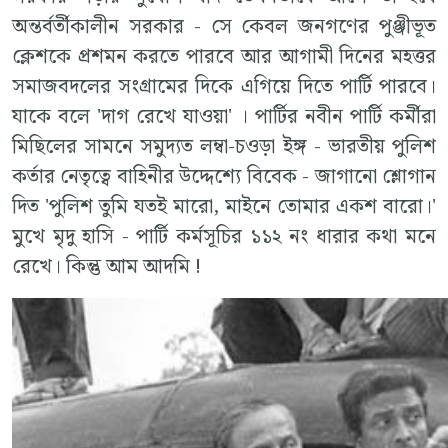
অন্তর্বর্তীকালীন সরকার - সে কেবল জনগণের পুঞ্জীভূত
ক্লেশকে প্রশমন করতে পারবে আর আগামী দিনের মহত্তর
সমাজবদলের সংগ্রামের দিকে এগিয়ে দিতে পার্টি পারবে।
যাকে বলে 'দাগ রেখে যাওয়া' । পার্টির নবীন পার্টি কর্মীরা
মিছিলের সামনে সমুদ্যত লম্বা-চওড়া ইঙ্গ - ভারতীয় পুলিশ
কর্তার নেতৃত্বে বাহিনীর উদ্দেশ্যে বিবেক - জাগানো শ্লোগান
দিত 'পুলিশ তুমি যতই মারো, মাইনে তোমার একশ বারো।'
মুখে মৃদু হাসি - পার্টি কর্মসূচির ১১২ নং ধারার কথা মনে
রেখে। কিন্তু আম আদমি !