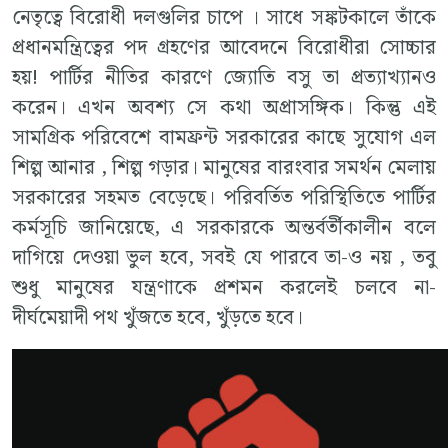
নেতৃত্বে বিরোধী দলগুলির চাপে । সাধে সঙ্কটকালে তাঁকে
প্রধানমন্ত্রিত্বের পদ গ্রহণের আবেদনে বিরোধীরা সোচ্চার
হয়! পার্টির নীতির কারণে জ্যোতি বসু তা প্রত্যাখ্যানও
করেন। এখন অবশ্য সে কথা অপ্রাসঙ্গিক। কিন্তু এই
সামগ্রিক পরিবেশে বামফ্রন্ট সরকারের কাছে সুযোগ এল
শিল্প আনার , শিল্প গড়ার। মানুষের বারংবার সমর্থন মেলায়
সরকারের সহমত বেড়েছে। পরিবর্তিত পরিস্থিতিতে পার্টির
কর্মসূচি জানিয়েছে, এ সরকারকে অন্তর্বর্তীকালীন বলে
দাগিয়ে দেওয়া ভুল হবে, সবই যে পারবে তা-ও নয় , তবু
শুধু মানুষের যন্ত্রণাকে প্রশমন করলেই চলবে না-
দীর্ঘমেয়াদী পথ খুঁজতে হবে, খুঁড়তে হবে।