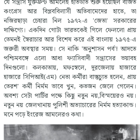
যে সন্ত্রাস যুক্তফ্রন্ট আমলেই ইতিউতি শুরু হয়েছিল বর্জিত
কংগ্রেস আর বিপ্লববিলাসী অতিবামেদের হাতে, তা
নজিরছাড়া চেহারা নিল ১৯৭২-এ 'জেতা' সরকারের
দাক্ষিণ্যে। একদিন গোটা ভারতকেই গিলে ফেললো প্রায়
তেমনই স্বৈরাচার আর বিশেষ করে এই বাংলায় ১৯৭৫-এ
জরুরী অবস্থার সময়। সে নাকি 'অনুশাসন পর্ব'! আদতে
পশ্চিমবঙ্গে এলো আধা ফ্যাসিবাদী সন্ত্রাসের ভয়াবহ
দিনগুলো। কলকাতায়, মফঃস্বলে, দূরজেলায় হাজারে
হাজারে সিপিআই(এম) নেতা কর্মীরা বাস্তুচ্যুত হলেন, প্রায়
তেরশ' কর্মী নির্মম ভাবে খুন, কতজন জেলে গেলেন।
অবশ্য সেটা পার্টির পক্ষে কিছু নতুন নয়,বিস্ময়েরও নয়।
নতুন নয় জেলখানায় পুলিশী অত্যাচারের নির্মম হত্যাকান্ড।
মনে পড়ে ইংরেজ আমলেরও কথা।