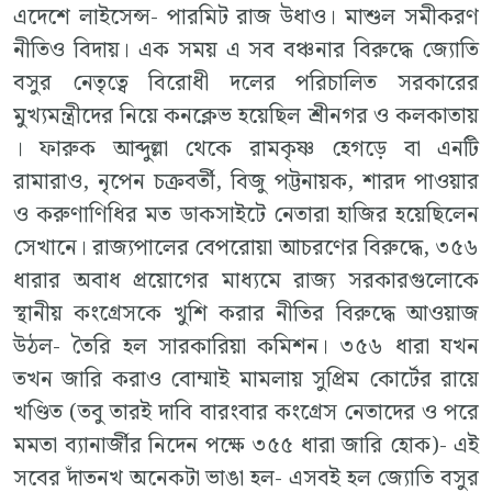
এদেশে লাইসেন্স- পারমিট রাজ উধাও। মাশুল সমীকরণ
নীতিও বিদায়। এক সময় এ সব বঞ্চনার বিরুদ্ধে জ্যোতি
বসুর নেতৃত্বে বিরোধী দলের পরিচালিত সরকারের
মুখ্যমন্ত্রীদের নিয়ে কনক্লেভ হয়েছিল শ্রীনগর ও কলকাতায়
। ফারুক আব্দুল্লা থেকে রামকৃষ্ণ হেগড়ে বা এনটি
রামারাও, নৃপেন চক্রবর্তী, বিজু পট্টনায়ক, শারদ পাওয়ার
ও করুণাণিধির মত ডাকসাইটে নেতারা হাজির হয়েছিলেন
সেখানে। রাজ্যপালের বেপরোয়া আচরণের বিরুদ্ধে, ৩৫৬
ধারার অবাধ প্রয়োগের মাধ্যমে রাজ্য সরকারগুলোকে
স্থানীয় কংগ্রেসকে খুশি করার নীতির বিরুদ্ধে আওয়াজ
উঠল- তৈরি হল সারকারিয়া কমিশন। ৩৫৬ ধারা যখন
তখন জারি করাও বোম্মাই মামলায় সুপ্রিম কোর্টের রায়ে
খণ্ডিত (তবু তারই দাবি বারংবার কংগ্রেস নেতাদের ও পরে
মমতা ব্যানার্জীর নিদেন পক্ষে ৩৫৫ ধারা জারি হোক)- এই
সবের দাঁতনখ অনেকটা ভাঙা হল- এসবই হল জ্যোতি বসুর