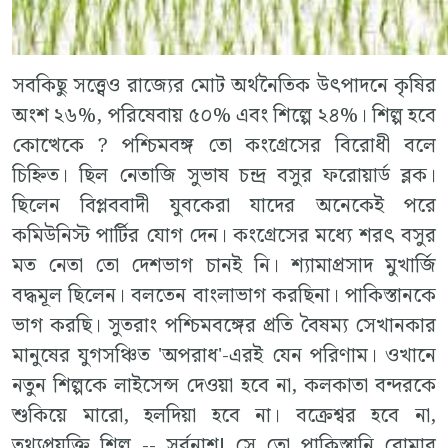
সবকিছু সত্ত্বেও রাজ্যের মোট অর্থনৈতিক উৎপাদনে কৃষির
অংশ ২৬%, পরিষেবায় ৫০% এবং শিল্পে ২৪%। শিল্প হবে
কোত্থেকে ? পশ্চিমবঙ্গ তো কংগ্রেসের বিরোধী বলে
চিহ্নিত। ছিল নেতাজি সুভাষ চন্দ্র বসুর ফরোয়ার্ড ব্লক।
ছিলেন বিপ্লববাদী যুবকেরা যাদের অনেকেই পরে
কমিউনিস্ট পার্টির যোগ দেন। কংগ্রেসের মধ্যে শরৎ বসুর
মত নেতা তো দেশভাগ চানই নি। শ্যামাপ্রসাদ মুখার্জি
বদ্ধমূল ছিলেন। বলতেন বাংলাভাগ করছিনা। পাকিস্তানকে
ভাগ করছি। সুতরাং পশ্চিমবঙ্গের প্রতি বৈষম্য সেখানকার
মানুষের যুগসঞ্চিত 'অপরাধ'-এরই যেন পরিণাম। ওখানে
নতুন শিল্পকে লাইসেন্স দেওয়া হবে না, কলকাতা বন্দরকে
শুকিয়ে মারো, হলদিয়া হবে না। বক্রেশ্বর হবে না,
তথ্যপ্রযুক্তি শিল্প -- সর্বনাশ! সে তো পাকিস্তানি বোমার