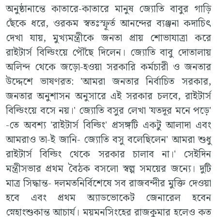
অনুষ্ঠানান্তে কাতারে-কাতারে মানুষ জ্যোতি বাবুর গাড়ি
ছেঁকে ধরে, ওরকম স্বতঃস্ফূর্ত আনন্দের ব্যঞ্জনা কদাচিৎ
দেখা যায়, মুখ্যমন্ত্রীকে জনতা প্রায় শোভাযাত্রা করে
রাইটার্স বিল্ডিংয়ে পৌঁছে দিলেন। জ্যোতি বাবু দোতালায়
অলিন্দ থেকে জড়ো-হওয়া সরকারি কর্মচারী ও জনতার
উদ্দেশে ভাষণরত: 'আমরা জনতার নির্বাচিত সরকার,
জনতার অনুশাসন অনুসারে এই সরকার চলবে, রাইটার্স
বিল্ডিংয়ে বসে নয়।' জ্যোতি বসুর লেখা 'যতদূর মনে পড়ে'
-তে অবশ্য 'রাইটার্স বিল্ডিং' প্রসঙ্গটি একটু আলাদা এবং
আমরাও তা-ই জানি- জ্যোতি বসু বলেছিলেন' আমরা শুধু
রাইটার্স বিল্ডিং থেকে সরকার চালাব না।' সেইদিন
মন্ত্রীসভার প্রথম বৈঠক বসলো স্বল্প সময়ের জন্যে। দুটি
মাত্র সিদ্ধান্ত- দলমতনির্বিশেষে সব রাজবন্দীর মুক্তি দেওয়া
হবে এবং প্রথম অ্যাডভোকেট জেনারেল হবেন
স্নেহাংশুকান্ত আচার্য। ময়মনসিংহের রাজকুমার হলেও কত