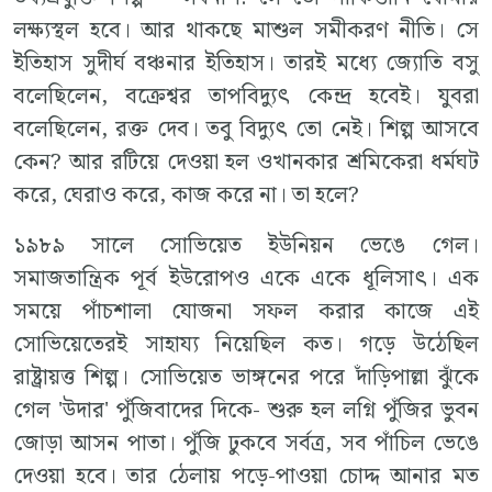
লক্ষ্যস্থল হবে। আর থাকছে মাশুল সমীকরণ নীতি। সে
ইতিহাস সুদীর্ঘ বঞ্চনার ইতিহাস। তারই মধ্যে জ্যোতি বসু
বলেছিলেন, বক্রেশ্বর তাপবিদ্যুৎ কেন্দ্র হবেই। যুবরা
বলেছিলেন, রক্ত দেব। তবু বিদ্যুৎ তো নেই। শিল্প আসবে
কেন? আর রটিয়ে দেওয়া হল ওখানকার শ্রমিকেরা ধর্মঘট
করে, ঘেরাও করে, কাজ করে না। তা হলে?
১৯৮৯ সালে সোভিয়েত ইউনিয়ন ভেঙে গেল।
সমাজতান্ত্রিক পূর্ব ইউরোপও একে একে ধূলিসাৎ। এক
সময়ে পাঁচশালা যোজনা সফল করার কাজে এই
সোভিয়েতেরই সাহায্য নিয়েছিল কত। গড়ে উঠেছিল
রাষ্ট্রায়ত্ত শিল্প। সোভিয়েত ভাঙ্গনের পরে দাঁড়িপাল্লা ঝুঁকে
গেল 'উদার' পুঁজিবাদের দিকে- শুরু হল লগ্নি পুঁজির ভুবন
জোড়া আসন পাতা। পুঁজি ঢুকবে সর্বত্র, সব পাঁচিল ভেঙে
দেওয়া হবে। তার ঠেলায় পড়ে-পাওয়া চোদ্দ আনার মত