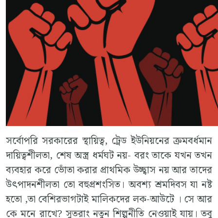
সর্বোপরি সরকারের স্থায়িত্ব, ট্রেড ইউনিয়নের ক্রমবর্ধমান
দায়িত্বশীলতা, শেষ অস্ত্র ধর্মঘট নয়- বরং তাকে যখন তখন
ব্যবহার করে ভোঁতা করার প্রাথমিক উচ্ছ্বাস নয় আর তাদের
উৎপাদনশীলতা তো বহুপ্রশংসিত। অবশ্য শ্রমদিবস যা নষ্ট
হতো ,তা বেশিরভাগটাই মালিকদের লক-আউটে । সে আর
কে মনে রাখে? সুতরাং নতুন শিল্পনীতি নেওয়াই যায়। তবু