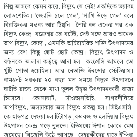
শিল্প আসবে কেমন করে, বিদ্যুৎ যে নেই! একদিকে ভয়াবহ
লোডশেডিং। 'জ্যোতি চলে গেল', 'পাখি উড়ে গেল' বলে
বিরক্তিকর মন্তব্য আর টিপ্পনি। তৈরি হল একের পর এক
বিদ্যুৎ কেন্দ্র। বক্রেশ্বর তো বটেই, সেই সঙ্গে আরও অনেক
তাপ বিদ্যুৎ কেন্দ্র , এমনকি অচিরাচরিত শক্তি উৎপাদনের
জন্য বেশ কিছু ছোট ছোট কেন্দ্র। বিদ্যুৎ উৎপাদন ও
বন্টনকে আলাদা কর্তৃত্বে আনা হল। কংগ্রেসি আমলে তো
খুঁটি পোতা হয়েছিল। আর নেতাজি ইনডোর স্টেডিয়াম।
বামফ্রন্ট সরকার ২০ বছর মত সময়ে বিদ্যুৎ উৎপাদনে
ঘাটতি রাজ্য থেকে মাথা তুলল উদ্বৃত্ত উৎপাদনকারী রাজ্য
হিসেবে। কোলাঘাট, সাঁওতালডিহি, সাগরদীঘিতে
তাপবিদ্যুৎ, জলঢাকায় জল বিদ্যুৎ প্রকল্প হল। সিইএসসি-
কে ছাড়পত্র দেওয়া হল টিটাগড় ,বজবজ ও হলদিয়ায় বিদ্যুৎ
উৎপাদন কেন্দ্র গড়ে তুলতে। ইতিমধ্যে ঈশান কোনে মেঘ
জমেছে। বিজেপি উঠে আসছে। দেহরক্ষীদের হাতে ইন্দিরা