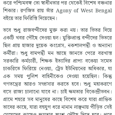
করে পশ্চিমবঙ্গ তো স্বাধীনতার পর থেকেই বিশেষ বঞ্চনার
শিকার। রণজিত রায় তাঁর Agony of West Bengal
বইয়ে তার ফিরিস্তি দিয়েছেন।
তবে শুধু রাজবন্দীদের মুক্ত করা নয়। তার ভিতর দিয়ে
একটি খবর পৌঁছে দেওয়া হল। মুক্তিপ্রাপ্ত বন্দীদের ভিতরে
ছিল প্রায় হাজার দুয়েক কংগ্রেস, নকশালপন্থী ও অন্যান্য
কর্মীরা। শুধু বামপন্থী মন আছে জানতে পেরে বরখাস্ত
সরকারি কর্মচারী, শিক্ষক ইত্যাদির প্রাপ্য বকেয়া সমেত
চাকরিতে ফিরিয়ে নেওয়া, ট্রেড ইউনিয়নের অধিকার, যা
এক সময় পুলিশ বাহিনীকেও দেওয়া হয়েছিল। কিন্তু
গণতন্ত্রের আরও সম্প্রসার করতে হবে। শুধু মহাকরণে
বসে রাজ্য চালানো যাবে না। চাই ক্ষমতার বিকেন্দ্রীভবন।
গ্রামে শহরে সব মানুষের কাছে বিশেষ করে যারা প্রান্তিক
তাদের কাছে, যারা বহুযুগ ধরে নানান লাঞ্ছনায় পীড়িত সেই
মেয়েদের কাছেও ক্ষমতার অংশ পৌঁছে দিতে হবে। পরে