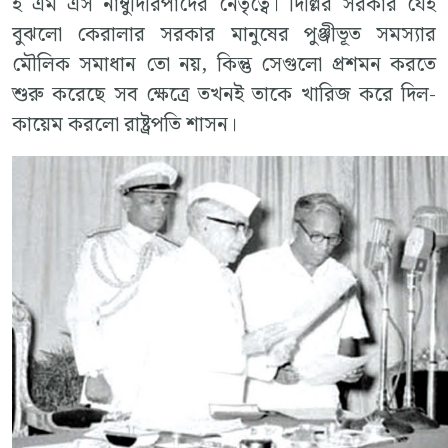
ই এম এস নাম্বুদিরিপাদের নেতৃত্বে। দিল্লির সরকার যেই
বুঝলো কেরালার সরকার মানুষের পুঞ্জীভূত সমস্যার
মৌলিক সমাধান তো নয়, কিন্তু সেগুলো প্রশমন করতে
শুরু করেছে সব ক্ষেত্রে তখনই তাকে খারিজ করে দিল-
কায়েম করলো রাষ্ট্রপতি শাসন।