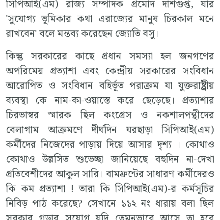
সিপিআই(এম) রাজ্য সম্পাদক প্রমোদ দাশগুপ্ত, যার
'সুযোগ্য ভূমিকার কথা এরাজ্যের মানুষ চিরকাল মনে
রাখবেন' বলে মন্তব্য করেছেন জ্যোতি বসু।
কিন্তু সরকারের কাছে প্রধান সমস্যা হল জনগণের
অপরিমেয় প্রত্যাশা এবং কেন্দ্রীয় সরকারের সংবিধান
আরোপিত ও সংবিধান বহির্ভূত পরাক্রম যা যুক্তরাষ্ট্রীয়
ব্যবস্থা কে নাম-কা-ওয়াস্তে করে ছেড়েছে। প্রত্যাশার
চিরভাস্বর স্মারক ছিল কংগ্রেস ও নকশালপন্থীদের
বেলাগাম আক্রমণে দীর্ঘদিন ঘরছাড়া সিপিআই(এম)
কর্মীদের নিজেদের পাড়ায় দিয়ে আসার দৃশ্য । কোথাও
কোথাও উল্লসিত শুভেচ্ছা জানিয়েছে বহুদিন না-দেখা
প্রতিবেশীদের আকুল সারি। বামফ্রন্টের সাধারণ কর্মীদেরও
কি কম প্রত্যাশা ! তারা কি সিপিআই(এম)-র কর্মসূচির
নিবিড় পাঠ করেছে? সেখানে ১১২ নং ধারায় বলা ছিল
সরকার গড়ার সুযোগ যদি তেমনভাবে আসে তা হবে