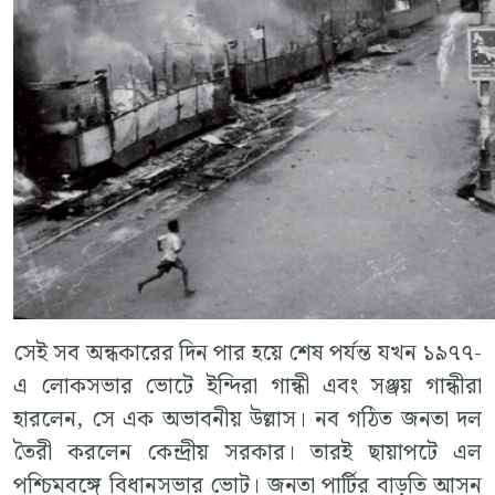
সেই সব অন্ধকারের দিন পার হয়ে শেষ পর্যন্ত যখন ১৯৭৭-
এ লোকসভার ভোটে ইন্দিরা গান্ধী এবং সঞ্জয় গান্ধীরা
হারলেন, সে এক অভাবনীয় উল্লাস। নব গঠিত জনতা দল
তৈরী করলেন কেন্দ্রীয় সরকার। তারই ছায়াপটে এল
পশ্চিমবঙ্গে বিধানসভার ভোট। জনতা পার্টির বাড়তি আসন