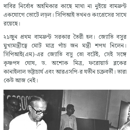
দাবির নির্বোধ অহমিকার কাছে মাথা না নুইয়ে বামফ্রন্ট
একযোগে ভোটে লড়ল। সিপিআই তখনও কংগ্রেসের সাথে
রয়েছে।
২১জুন প্রথম বামফ্রন্ট সরকার তৈরী হল। জ্যোতি বসুর
মুখ্যমন্ত্রীত্বে মোট মাত্র পাঁচ জন মন্ত্রী শপথ নিলেন।
সিপিআই(এম)-এর জ্যোতি বসু তো বটেই, সেই সঙ্গে
কৃষ্ণপদ ঘোষ, ড. অশোক মিত্র, ফরোয়ার্ড ব্লকের
কানাইলাল ভট্টাচার্য এবং আরএসপি-র যতীন চক্রবর্তী। তারা
কেউ আজ নেই।