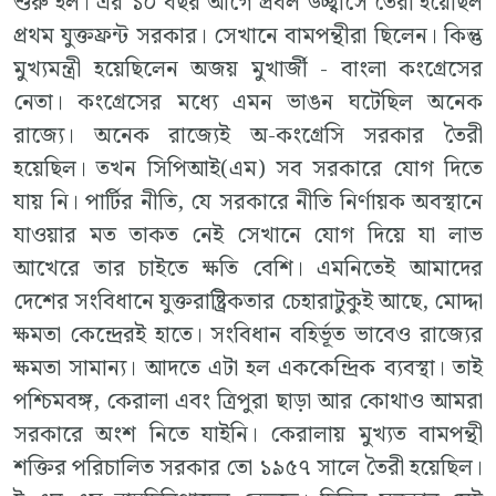
শুরু হল। এর ১০ বছর আগে প্রবল উচ্ছ্বাসে তৈরী হয়েছিল
প্রথম যুক্তফ্রন্ট সরকার। সেখানে বামপন্থীরা ছিলেন। কিন্তু
মুখ্যমন্ত্রী হয়েছিলেন অজয় মুখার্জী - বাংলা কংগ্রেসের
নেতা। কংগ্রেসের মধ্যে এমন ভাঙন ঘটেছিল অনেক
রাজ্যে। অনেক রাজ্যেই অ-কংগ্রেসি সরকার তৈরী
হয়েছিল। তখন সিপিআই(এম) সব সরকারে যোগ দিতে
যায় নি। পার্টির নীতি, যে সরকারে নীতি নির্ণায়ক অবস্থানে
যাওয়ার মত তাকত নেই সেখানে যোগ দিয়ে যা লাভ
আখেরে তার চাইতে ক্ষতি বেশি। এমনিতেই আমাদের
দেশের সংবিধানে যুক্তরাষ্ট্রিকতার চেহারাটুকুই আছে, মোদ্দা
ক্ষমতা কেন্দ্রেরই হাতে। সংবিধান বহির্ভূত ভাবেও রাজ্যের
ক্ষমতা সামান্য। আদতে এটা হল এককেন্দ্রিক ব্যবস্থা। তাই
পশ্চিমবঙ্গ, কেরালা এবং ত্রিপুরা ছাড়া আর কোথাও আমরা
সরকারে অংশ নিতে যাইনি। কেরালায় মুখ্যত বামপন্থী
শক্তির পরিচালিত সরকার তো ১৯৫৭ সালে তৈরী হয়েছিল।