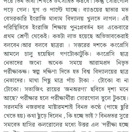
পরে ভিন ভাষা শিখতে উৎসাহিত করবে। কিন্তু সোরগোল
পড়ে গেল। যুগ ও পাল্টে যাচ্ছে। ব্যাঙয়ের ছাতার মত
বেসরকারি ইংরাজি মাধ্যম বিদ্যালয় খুলতে লাগল। এই
পরিস্থিতিতে ইংরাজি শিক্ষায় পুনঃপ্রবর্তন হল একেবারে
প্রথম শ্রেণী থেকেই। কতটা লাভ হয়েছে অভিভাবকেরাই
বলবেন।আর বলবে ছাত্ররা । সত্তরের দশকে কংগ্রেসি
আমলে চালু হয়েছিল গণটোকাটুকি। কংগ্রেসি ছাত্র
নেতাদের জন্যে অনেক সময়ে আরামপ্রদ নিভৃত
পরীক্ষাকক্ষ। স্বল্প দক্ষিণা দিতে হত বিশ্ব বিদ্যালয়ের ছাত্র
নেতাদের। মাথা পিছু মাত্র পাঁচ টাকা - টোকো বা না
টোকো। সত্যজিৎ রায়ের 'জনঅরণ্য' ছবিতে দৃশ্য মনে
আছে? পরীক্ষার হলে পরীক্ষার্থীরা সোরগোল তুলে টুকছে।
সরলমতি নজরদার মাষ্টারমশাই বিনম্র কণ্ঠে (পাছে ছুরি
খেতে হয়) কথা ছুঁড়ে দিলেন , কি হচ্ছে ভাই ? বিনম্রতর সুরে
সমবেত হাসির কলরোলের মধ্যে উত্তর এল 'পরীক্ষা হচ্ছে