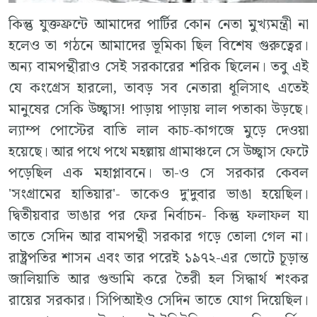
কিন্তু যুক্তফ্রন্টে আমাদের পার্টির কোন নেতা মুখ্যমন্ত্রী না
হলেও তা গঠনে আমাদের ভূমিকা ছিল বিশেষ গুরুত্বের।
অন্য বামপন্থীরাও সেই সরকারের শরিক ছিলেন। তবু এই
যে কংগ্রেস হারলো, তাবড় সব নেতারা ধূলিসাৎ এতেই
মানুষের সেকি উচ্ছ্বাস! পাড়ায় পাড়ায় লাল পতাকা উড়ছে।
ল্যাম্প পোস্টের বাতি লাল কাচ-কাগজে মুড়ে দেওয়া
হয়েছে। আর পথে পথে মহল্লায় গ্রামাঞ্চলে সে উচ্ছ্বাস ফেটে
পড়েছিল এক মহাপ্লাবনে। তা-ও সে সরকার কেবল
'সংগ্রামের হাতিয়ার'- তাকেও দু'দুবার ভাঙা হয়েছিল।
দ্বিতীয়বার ভাঙার পর ফের নির্বাচন- কিন্তু ফলাফল যা
তাতে সেদিন আর বামপন্থী সরকার গড়ে তোলা গেল না।
রাষ্ট্রপতির শাসন এবং তার পরেই ১৯৭২-এর ভোটে চূড়ান্ত
জালিয়াতি আর গুন্ডামি করে তৈরী হল সিদ্ধার্থ শংকর
রায়ের সরকার। সিপিআইও সেদিন তাতে যোগ দিয়েছিল।