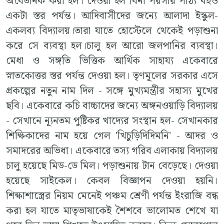
অবৈতনিক করা হল। দেওয়া হল বিনা পয়সায় পাঠ্য বইও
একটা স্তর পর্যন্ত। আদিবাসীদের জন্যে আলাদা ইস্কুল-
একলব্য বিদ্যালয়।তারা যাতে হোস্টেলে থেকেই পড়াশুনা
করে সে ব্যবস্থা হল।চালু হল আরো জলপানির ব্যবস্থা।
মেধা ও সঙ্গতি ভিত্তিক আর্থিক সাহায্য একেবারে
স্নাতকোত্তর স্তর পর্যন্ত দেওয়া হল। তৃণমূলের সরকার এসে
প্রকল্পের নতুন নাম দিল - সঙ্গে মুখ্যমন্ত্রীর সহাস্য মুখের
ছবি। একেবারে কচি বাচ্চাদের জন্যে অঙ্গনওয়াড়ি বিদ্যালয়
- সেখানে ন্যূনতম পুষ্টিকর খাদ্যের সংস্থান হল- সেখানকার
শিক্ষিকাদের নাম হয়ে গেল 'খিচুড়িদিদিমনি' - আদর ও
সমাদরের অভিধা। একেবারে তস্য গরিব এলাকায় বিদ্যালয়
চালু হয়েছে মিড-ডে মিল। পড়াশুনায় টান বেড়েছে। দেওয়া
হয়েছে সাইকেল। কেবল বিজ্ঞাপন দেওয়া হয়নি।
শিক্ষাশাস্ত্রের নিয়ম মেনেই পঞ্চম শ্রেণী পর্যন্ত ইংরাজি বন্ধ
করা হল যাতে মাতৃভাষাকেই শৈশবে ভালোমত শেখে যা