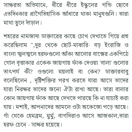
সাক্ষরতা অভিযানে, ধীরে ধীরে ইস্কুলের গন্ডি ছোবে
এতদিনকার প্রাগৈতিহাসিক আঁধারে থাকা মানুষগুলি। তারা
মাথা তুলে দাঁড়াল।
শহরের নামজাদা ডাক্তারের কাছে চোখ দেখাতে গিয়ে প্রশ্ন
করেছিলাম ",দূর থেকে ছোট-মাঝারি- বড় ইংরাজি ও
বাংলা জ্বলজ্বলে হরফগুলো আঁকা আলোর বাক্সের একপিঠে
গোল বৃত্তাকার একেক জায়গায় ফাঁক দেওয়া 'বালা' গুলোর
তাৎপর্য কী? ওগুলো ময়লাই বা কেন? ডাক্তারবাবু
বলেছিলেন , দৃষ্টিশক্তির পরখ করতে যারা আসে তাদের
যারা নিরক্ষর তাদের জন্যে ঐটা রাখা আছে। তারা বালার
কোন জায়গায় ফাঁক আছে দেখতে পারছে কি না যাচাই করা
যায়। মশাই, আপনাদের আমলে ওটা অকেজো পড়ে আছে।
গাঁ থেকে হেমব্রম, মুর্মু, বাগদিরাও আসে আজকাল,তারা
হরফ চেনে - সাক্ষর হয়েছে।