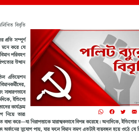
্নলিখিত বিবৃতি
“জীবন মানুষের সবচেয়ে
প্রিয় সম্পদ। এই জীবন স
 প্রতি সম্পূর্ণ
পায় মাত্র একটি বার। তাই
্টি মনে করে যে
এমনভাবে বাঁচতে হবে যা
র বিমান পরিবহণ
পর বছর লক্ষ্যহীন জীবন 
িপত্যের উত্থান
যন্ত্রণা ভরা অনুশোচনায় ভ
হয়, যাতে মৃত্যুর মুহূর্তে 
পারে আমার সমগ্র জীবন, স
ভিল এভিয়েশন
আমি ব্যয় করেছি এই দুনি
িমানকর্মীদের,
সবচেয়ে বড় আদর্শের জন
এবং সাধারণভাবে
মানুষের মুক্তির জন্য সংগ্র
একদিকে, ইন্ডিগো
 তাদের কার্যক্রম
- ইস্পাত, ১৯৩২
োগ নিয়ে তারা
নিকোলাই অস্ত্রোভস্কি
ে বাধ্য করে—যা নিরাপত্তাকে মারাত্মকভাবে বিপন্ন করেছে। অন্যদিকে, ইন্ডিগোর
নাফা অর্জনের সুযোগ পায়, যার ফলে বিমান ভ্রমণ এতটাই ব্যয়বহুল হয়ে ওঠে যে 