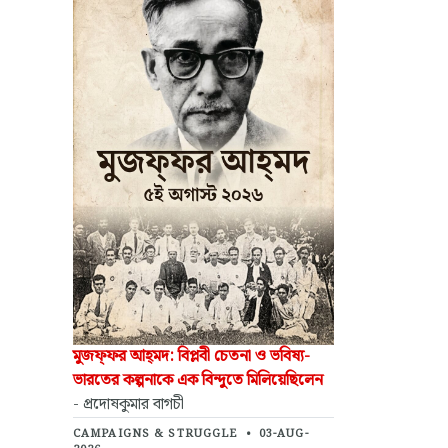
মুজফ্‌ফর আহ্‌মদ: বিপ্লবী চেতনা ও ভবিষ্য-
ভারতের কল্পনাকে এক বিন্দুতে মিলিয়েছিলেন
- প্রদোষকুমার বাগচী
CAMPAIGNS & STRUGGLE
•
03-AUG-