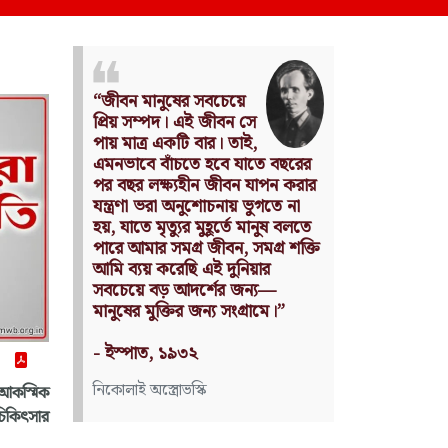
Nothing can have value
ে
without being an object of
,
utility.
তে বছরের
Source: Das Kapital
যাপন করার
(Volume I, Chapter 1)
ুগতে না
মানুষ বলতে
কার্ল মার্কস
মগ্র শক্তি
য়ার
্য—
ামে।”
 আকস্মিক
চিকিৎসার