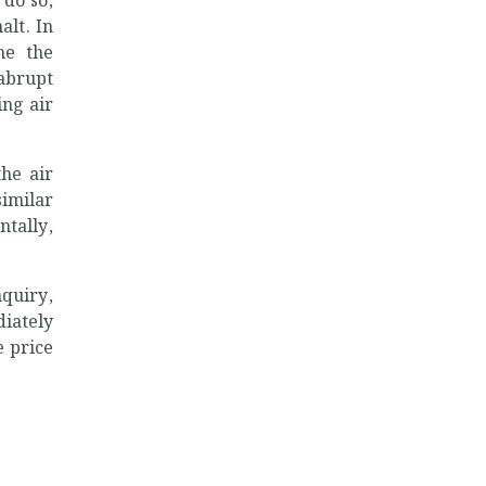
 do so,
alt. In
ne the
 abrupt
ing air
the air
similar
tally,
quiry,
diately
e price