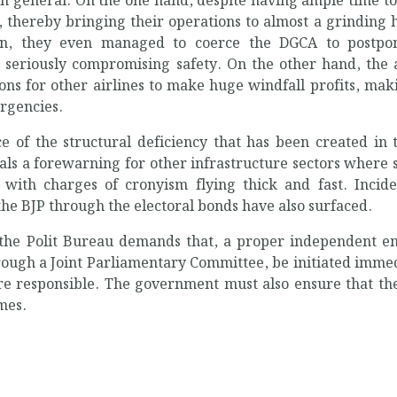
 in general. On the one hand, despite having ample time to
 thereby bringing their operations to almost a grinding h
ion, they even managed to coerce the DGCA to postpo
y seriously compromising safety. On the other hand, the
ions for other airlines to make huge windfall profits, mak
ergencies.
e of the structural deficiency that has been created in 
gnals a forewarning for other infrastructure sectors where 
ith charges of cronyism flying thick and fast. Inciden
the BJP through the electoral bonds have also surfaced.
the Polit Bureau demands that, a proper independent en
rough a Joint Parliamentary Committee, be initiated imme
 are responsible. The government must also ensure that th
imes.