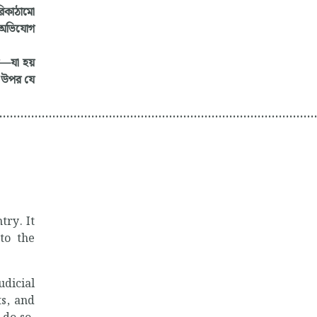
রিকাঠামো
র অভিযোগ
বে—যা হয়
র উপর যে
..........................................................................................
try. It
 to the
dicial
ts, and