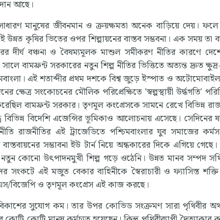
অবদান আছে।
 সাধারণ মানুষের জীবনমান ও ক্রয়ক্ষমতা অনেক বাড়িয়ে দেয়। ফলে
টাই উন্নত কৃষির ভিতের ওপর শিল্পায়নের বাস্তব সম্ভবনা। এক সময় তা
রের দীর্ঘ বঞ্চনা ও বৈষম্যমূলক মাশুল সমীকরণ নীতির কারণে দেশে
লে বামফ্রন্ট সরকারের নতুন শিল্প নীতির ভিত্তিতে অত্যন্ত দ্রুত ক্ষুদ্
চিমবাংলা। এই শতাব্দীর প্রথম দশকে বিশ্ব জুড়ে ইস্পাত ও অটোমোবাইল 
ের ক্ষেত্র সংকোচনের মৌলিক পরিপ্রেক্ষিতে 'স্বল্পস্থায়ী উর্দ্ধগতি' পরি
ণ করেছিল বামফ্রন্ট সরকার। তৃণমূল কংগ্রেসকে সামনে রেখে বিভিন্ন র
যন্ত্রে বিভিন্ন বিদেশি এজেন্সির ভূমিকাও আলোচনায় এসেছে। সেদিনের ষড়
ি রাজনীতির এই ট্রাজেডিতে পশ্চিমবাংলার যুব সমাজের কর্মসং
বপ্ন বাস্তবায়নের সম্ভাবনা ইউ টার্ন নিয়ে অন্ধকারের দিকে এগিয়ে গেছে
নতুন কোনো উৎপাদনমুখী শিল্প গড়ে ওঠেনি। উন্নত মানব সম্পদ সঞ্চ
র সংকটে এই মজুত বেকার বাহিনীকে স্বৈরাচারী ও ফ্যাসিস্ত শক্তি গ
এস/বিজেপি ও তৃণমূল কংগ্রেস এই কাজ করছে।
রের বিকাশের সুযোগ কম। তার উপর কোভিড সংক্রমণ সারা পৃথিবীর অর
র কোটি কোটি মানুষ কর্মচ্যুত হয়েছেন। কিন্তু পৃথিবীব্যাপী দৈত্যাকার 