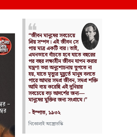
Nothing can have value
without being an object of
utility.
Source: Das Kapital
(Volume I, Chapter 1)
কার্ল মার্কস