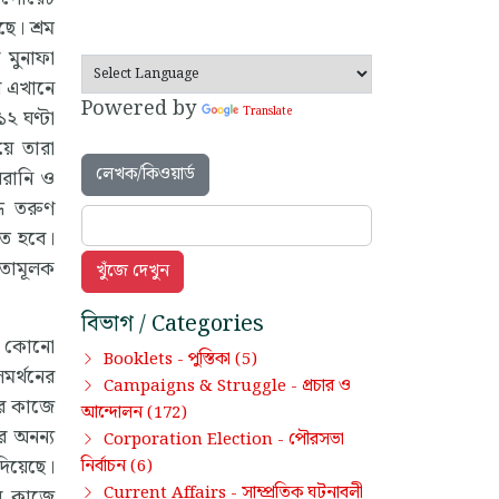
ে। শ্রম
 মুনাফা
বে এখানে
Powered by
Translate
২ ঘণ্টা
়ে তারা
লেখক/কিওয়ার্ড
য়রানি ও
্ধ তরুণ
তে হবে।
্যতামূলক
বিভাগ / Categories
্য কোনো
পুস্তিকা
Booklets -
(5)
সমর্থনের
প্রচার ও
Campaigns & Struggle -
ার কাজে
আন্দোলন
(172)
ির অনন্য
পৌরসভা
Corporation Election -
িয়েছে।
নির্বাচন
(6)
সাম্প্রতিক ঘটনাবলী
Current Affairs -
ার কাজে