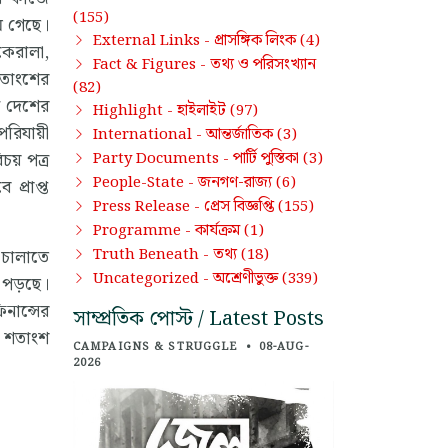
(155)
ে গেছে।
প্রাসঙ্গিক লিংক
External Links -
(4)
 কেরালা,
তথ্য ও পরিসংখ্যান
Fact & Figures -
শতাংশের
(82)
জ দেশের
হাইলাইট
Highlight -
(97)
পরিযায়ী
আন্তর্জাতিক
International -
(3)
চয় পত্র
পার্টি পুস্তিকা
Party Documents -
(3)
জনগণ-রাজ্য
People-State -
(6)
প্রাপ্ত
প্রেস বিজ্ঞপ্তি
Press Release -
(155)
কার্যক্রম
Programme -
(1)
তথ্য
 চালাতে
Truth Beneath -
(18)
অশ্রেণীভুক্ত
Uncategorized -
(339)
 পড়ছে।
িনান্সের
সাম্প্রতিক পোস্ট / Latest Posts
৩ শতাংশ
CAMPAIGNS & STRUGGLE
•
08-AUG-
2026