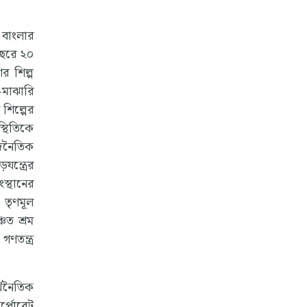
 বাংলার
 বছরে ২০
র শিল্প
র-মাঝারি
শিল্পের
স্থিতিকে
াজনৈতিক
যন্ত্রের
স্থানের
। তৃণমূল
িত শ্রম
ণতন্ত্র
্থনৈতিক
কর্পোরেট