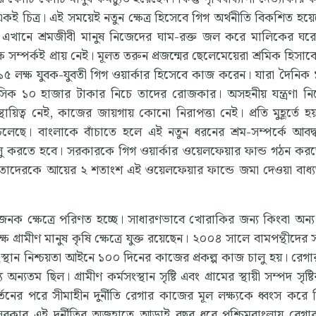
চিত্র। এই সময়েই নতুন ক্ষেত্র হিসেবে গিগ অর্থনীতি বিকশিত হয়েছ
ে। এখানে শ্রমজীবী মানুষ নিজেদের ঘাম-রক্ত জল করে মালিকের ঘরে
সম্পর্কই প্রায় নেই। মূলত তরুন প্রজন্মের ছেলেমেয়েরা শ্রমিক হিসা
 লক্ষ যুবক-যুবতী গিগ ওয়ার্কার হিসেবে কাজ করেন। যারা দৈনিক ১
ক ১০ হাজার টাকার নিচে তাদের রোজকার। অসহনীয় যন্ত্রণা নিয
ায়িত্ব নেই, কাজের জায়গায় কোনো নিরাপত্তা নেই। প্রতি মুহূর্তে হ
 চলেছে। বাংলাকে বাঁচাতে হলে এই নতুন ধরনের শ্রম-সম্পর্কে আবদ
লু করতে হবে। সরকারকে গিগ ওয়ার্কার ওয়েলফেয়ার ফান্ড গঠন কর
িচ্ছে তাদেরকে আয়ের ২ শতাংশ এই ওয়েলফেয়ার ফান্ডে জমা দেওয়া বাধ
জনক ক্ষেত্রে পরিণত হচ্ছে। সাধারণভাবে খোরাকির জন্য কিংবা অন
ষ গ্রামীণ মানুষ কৃষি ক্ষেত্রে যুক্ত রয়েছেন। ২০০৪ সালে বামপন্থীদের 
ংস্থান নিশ্চয়তা আইনে ১০০ দিনের কাজের প্রকল্প কাজ চালু হয়। রেগ
যতম ছিল। গ্রামীণ কর্মসংস্থান সৃষ্টি এবং গ্রামের স্থায়ী সম্পদ সৃষ্ট
নের পরে সীমাহীন দুর্নীতি রেগার কাজের মূল লক্ষ্যকে ধ্বংস করে দ
ার এই দুর্নীতির অজুহাতে আড়াই বছর ধরে পশ্চিমবাংলায় রেগ