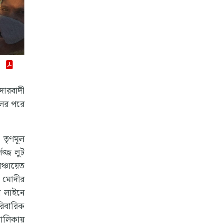
উদারবাদী
লের পরে
 তৃণমূল
লজ্জ লুট
ঞ্চায়েত
র মোদীর
 লাইনে
রিবারিক
ালিকায়