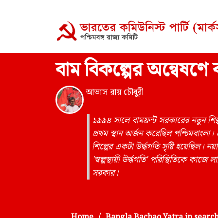
বাম বিকল্পের অন্বেষণে বা
আভাস রায় চৌধুরী
১৯৯৪ সালে বামফ্রন্ট সরকারের নতুন শিল্প ন
প্রথম স্থান অর্জন করেছিল পশ্চিমবাংলা।
শিল্পের একটা উর্দ্ধগতি সৃষ্টি হয়েছিল।
'স্বল্পস্থায়ী উর্দ্ধগতি' পরিস্থিতিকে কাজে
সরকার।
Home
Bangla Bachao Yatra in search 