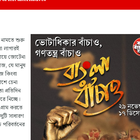
 নামতে শুরু
লো লাগারই
গায়ে জোটেনা
াজ, যে মানুষ
াজ কিংবা
াশে চেনা
া প্রতিদিন
ে নিচ্ছে।
ংগ্রাম করতে
দুটি সাধারণ
 পরিবর্তনের