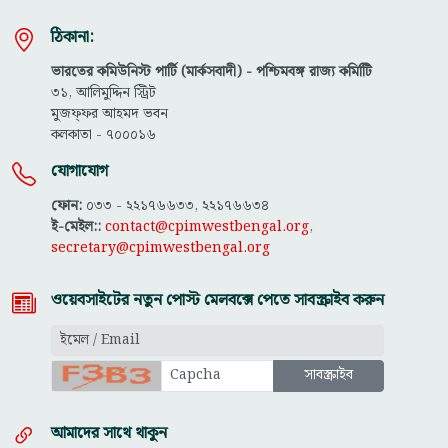
ঠিকানা:
ভারতের কমিউনিস্ট পার্টি (মার্কসবাদী) - পশ্চিমবঙ্গ রাজ্য কমিটিি
৩১, আলিমুদ্দিন স্ট্রিট
মুজফ্ফ‌র আহমদ ভবন
কলকাতা - ৭০০০১৬
যোগাযোগ
ফোন:
০৩৩ - ২২১৭৬৬৩৩, ২২১৭৬৬৩৪
ই-মেইল::
contact@cpimwestbengal.org
,
secretary@cpimwestbengal.org
ওয়েবসাইটের নতুন পোস্ট মেলবক্সে পেতে সাবস্ক্রাইব করুন
আমাদের সাথে থাকুন