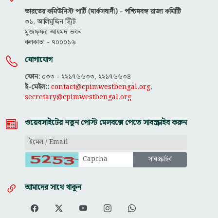
ভারতের কমিউনিস্ট পার্টি (মার্কসবাদী) - পশ্চিমবঙ্গ রাজ্য কমিটিি
৩১, আলিমুদ্দিন স্ট্রিট
মুজফ্ফ‌র আহমদ ভবন
কলকাতা - ৭০০০১৬
যোগাযোগ
ফোন:
০৩৩ - ২২১৭৬৬৩৩, ২২১৭৬৬৩৪
ই-মেইল::
contact@cpimwestbengal.org
,
secretary@cpimwestbengal.org
ওয়েবসাইটের নতুন পোস্ট মেলবক্সে পেতে সাবস্ক্রাইব করুন
আমাদের সাথে থাকুন