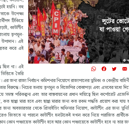
পন্থী, কংগ্রেস,
াই হয়নি। বহু
ূলতাকে উপেক্ষা
ার্থীপদ টিকিয়ে
ড়াই, কাউন্টিং
াংলায় তৃণমূল-
ান উপাদান। এই
ব্রতর করে এই
ধে ছিল না। এই
 ভিত্তিতে তৈরি
র জন্য রাজ্য নির্বাচন কমিশনার নিয়োগে রাজ্যপালের ভুমিকা ও কেন্দ্রীয় বাহিনী
তার বিরুদ্ধে। নিচের তলায় তৃণমূল ও বিজেপির বোঝাপড়া এবং এসবের মধ্যে দিয়
সমস্ত পরিকল্পনা এবং তার বাস্তবায়নের প্রধান দায়িত্বে ছিল কর্পোরেট এজেন্
কত ছাপ্পা মারা হবে এবং ছাপ্পা মারার জন্য কত রকম পদ্ধতি প্রয়োগ করা যায় ত
জন্য অবজারভার থেকে প্রিসাইডিং অফিসার নিয়োগ, কাউন্টিং এর জন্য সুনির্দি
রেও জিততে না পারলে কাউন্টিং হলটাকেই দখল করে নিয়ে পরাজিত প্রার্থীকে
কোন কোন পঞ্চায়েত কাউন্টিং হবে আর কোন পঞ্চায়েতে কাউন্টিং হবে না তার জ