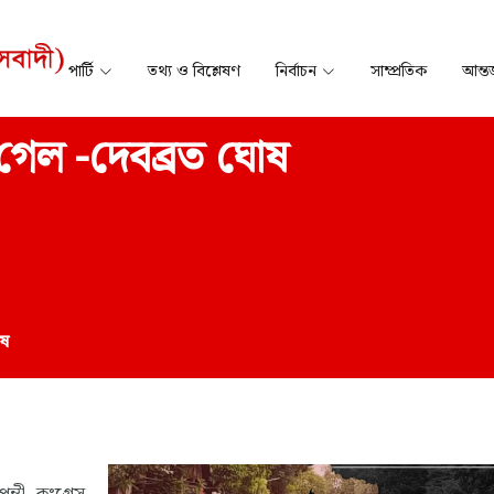
পার্টি
তথ্য ও বিশ্লেষণ
নির্বাচন
সাম্প্রতিক
আন্তর
 গেল -দেবব্রত ঘোষ
োষ