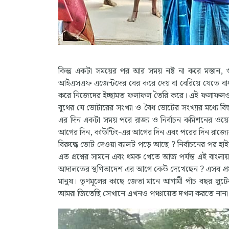
কিন্তু একটা সময়ের পর আর সময় নষ্ট না করে মস্তান, গুন
আইএসএফ এজেন্টদের বের করে দেয় বা বেরিয়ে যেতে বাধ্য
করে নিজেদের ইচ্ছামত ফলাফল তৈরি করে। এই ফলাফলও ঠিক
বুথের যে ভোটারের সংখ্যা ও বৈধ ভোটের সংখ্যার মধ্যে বিস্তর
এর দিন একটা সময় পরে রাজ্য ও নির্বাচন কমিশনের ওয়ে
আগের দিন, কাউন্টিং-এর আগের দিন এবং পরের দিন রাজ্যের ব
বিরুদ্ধে ভোট দেওয়া ব্যালট পড়ে আছে ? নির্বাচনের পর হা
এত প্রশ্নের সামনে এবং ধমক খেতে আজ পর্যন্ত এই বাংলা
আদালতের স্থগিতাদেশ এর আগে কেউ দেখেছেন ? এসব প্রমা
মানুষ। তৃণমূলের কাছে জেতা মানে আগামী পাঁচ বছর লুটের 
আমরা জিতেছি সেখানে এখনও পঞ্চায়েত দখল করতে নানা প্