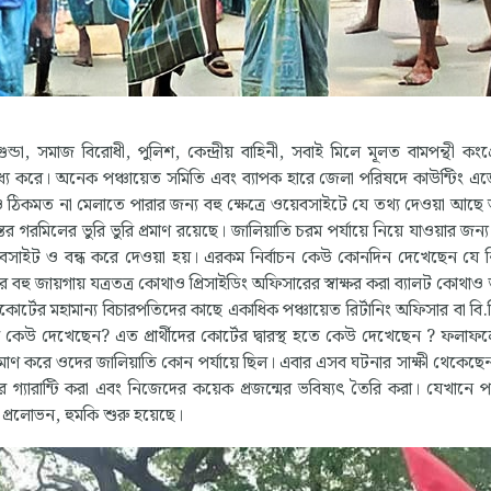
্ডা, সমাজ বিরোধী, পুলিশ, কেন্দ্রীয় বাহিনী, সবাই মিলে মূলত বামপন্থী কংগ
 করে। অনেক পঞ্চায়েত সমিতি এবং ব্যাপক হারে জেলা পরিষদে কাউন্টিং এজেন
মত না মেলাতে পারার জন্য বহু ক্ষেত্রে ওয়েবসাইটে যে তথ্য দেওয়া আছ
 গরমিলের ভুরি ভুরি প্রমাণ রয়েছে। জালিয়াতি চরম পর্যায়ে নিয়ে যাওয়ার জন্য
বসাইট ও বন্ধ করে দেওয়া হয়। এরকম নির্বাচন কেউ কোনদিন দেখেছেন যে নি
হু জায়গায় যত্রতত্র কোথাও প্রিসাইডিং অফিসারের স্বাক্ষর করা ব্যালট কোথাও 
ইকোর্টের মহামান্য বিচারপতিদের কাছে একাধিক পঞ্চায়েত রির্টানিং অফিসার বা বি
য় কেউ দেখেছেন? এত প্রার্থীদের কোর্টের দ্বারস্থ হতে কেউ দেখেছেন ? ফলা
ণ করে ওদের জালিয়াতি কোন পর্যায়ে ছিল। এবার এসব ঘটনার সাক্ষী থেকেছেন
গ্যারান্টি করা এবং নিজেদের কয়েক প্রজন্মের ভবিষ্যৎ তৈরি করা। যেখানে পঞ
রলোভন, হুমকি শুরু হয়েছে।