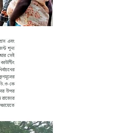
্রেস এবং
্ট শূন্য
ে আর সেই
 কাউন্টিং
র্বাচনের
তৃণমূলের
.ডি.ও-কে
ফলের উপর
 রাজ্যের
্চায়েতে