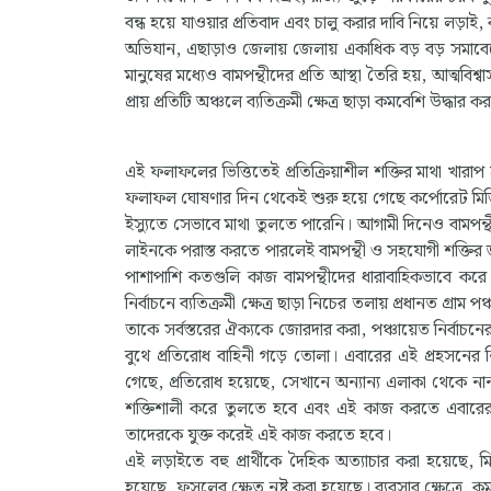
বন্ধ হয়ে যাওয়ার প্রতিবাদ এবং চালু করার দাবি নিয়ে লড়
অভিযান, এছাড়াও জেলায় জেলায় একাধিক বড় বড় সমাবেশে
মানুষের মধ্যেও বামপন্থীদের প্রতি আস্থা তৈরি হয়, আত্মবি
প্রায় প্রতিটি অঞ্চলে ব্যতিক্রমী ক্ষেত্র ছাড়া কমবেশি উদ
এই ফলাফলের ভিত্তিতেই প্রতিক্রিয়াশীল শক্তির মাথা খারা
ফলাফল ঘোষণার দিন থেকেই শুরু হয়ে গেছে কর্পোরেট মিডিয়
ইস্যুতে সেভাবে মাথা তুলতে পারেনি। আগামী দিনেও বামপন্থীদ
লাইনকে পরাস্ত করতে পারলেই বামপন্থী ও সহযোগী শক্তির জ
পাশাপাশি কতগুলি কাজ বামপন্থীদের ধারাবাহিকভাবে করে 
নির্বাচনে ব্যতিক্রমী ক্ষেত্র ছাড়া নিচের তলায় প্রধানত গ্র
তাকে সর্বস্তরের ঐক্যকে জোরদার করা, পঞ্চায়েত নির্বাচনে
বুথে প্রতিরোধ বাহিনী গড়ে তোলা। এবারের এই প্রহসনের
গেছে, প্রতিরোধ হয়েছে, সেখানে অন্যান্য এলাকা থেক
শক্তিশালী করে তুলতে হবে এবং এই কাজ করতে এবারের নির
তাদেরকে যুক্ত করেই এই কাজ করতে হবে।
এই লড়াইতে বহু প্রার্থীকে দৈহিক অত্যাচার করা হয়েছে, মিথ
হয়েছে, ফসলের ক্ষেত নষ্ট করা হয়েছে। ব্যবসার ক্ষেত্রে,