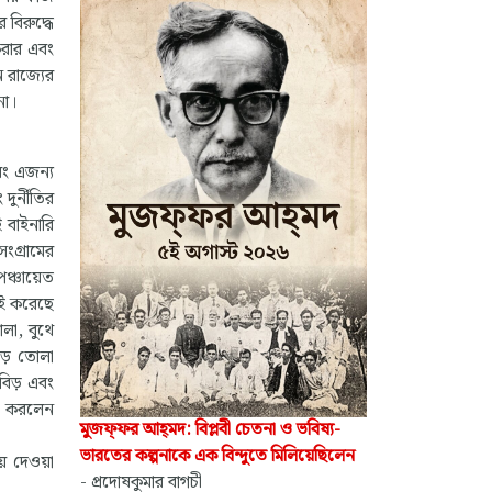
 বিরুদ্ধে
করার এবং
ন রাজ্যের
না।
বং এজন্য
ুর্নীতির
ই বাইনারি
ংগ্রামের
ঞ্চায়েত
়াই করেছে
োলা, বুথে
ড়ে তোলা
বিড় এবং
াই করলেন
মুজফ্‌ফর আহ্‌মদ: বিপ্লবী চেতনা ও ভবিষ্য-
ভারতের কল্পনাকে এক বিন্দুতে মিলিয়েছিলেন
়ে দেওয়া
- প্রদোষকুমার বাগচী