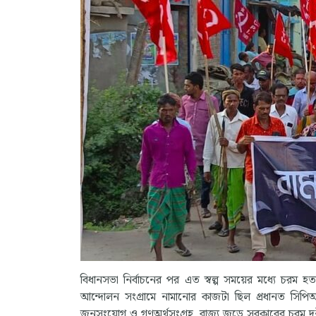
বিধানসভা নির্বাচনের পর এত স্বল্প সময়ের মধ্যে চরম হ
আন্দোলন সংগ্রামে নামানোর কাজটা ছিল প্রধানত সিপিআই(এ
জনসংযোগ ও গণঅর্থসংগ্রহ, রাজ্য জুড়ে সরকারের চরম দুর্ন