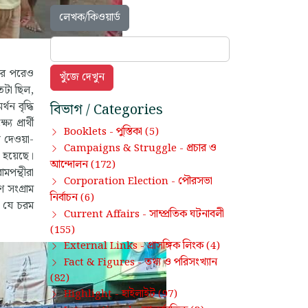
লেখক/কিওয়ার্ড
তার পরেও
তটা ছিল,
ন বৃদ্ধি
বিভাগ / Categories
প্রার্থী
পুস্তিকা
Booklets -
(5)
 দেওয়া-
প্রচার ও
Campaigns & Struggle -
 হয়েছে।
আন্দোলন
(172)
মপন্থীরা
পৌরসভা
Corporation Election -
 সংগ্রাম
নির্বাচন
(6)
ে যে চরম
সাম্প্রতিক ঘটনাবলী
Current Affairs -
(155)
প্রাসঙ্গিক লিংক
External Links -
(4)
তথ্য ও পরিসংখ্যান
Fact & Figures -
(82)
হাইলাইট
Highlight -
(97)