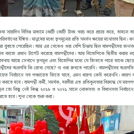
 কথা সারাদিন বিভিন্ন মাধ্যমে কোটি কোটি টাকা খরচ করে প্রচার করে, তাহলে 
বর্তনের ইঙ্গিত। মানুষের মধ্যে তৃণমূলের প্রতি সমর্থন ক্ষয়ের মনোভাব ছিল। ক
বুঝতে পেরেছিল। আর এর থেকেও ওরা বেশি চিন্তায় ছিল বামপন্থীদের জনসমর্থ
কাজে প্রধান টার্গেট করেছে বামপন্থীদের। আর বিজেপিকে দ্বিতীয় করার লক্ষ্যে 
সম্ভাবনায় আছে সেখানে তৃণমূল এবং বিজেপির মধ্যে যে জিততে পারে তাকে ছেড়ে
পন্থীদের অগ্রগতি কি রোখা গেছে? না ওরা রুখতে পারেনি। বামপন্থীদের অগ্রগতি
্চায়েত নির্বাচনে সব পঞ্চায়েত জিতে যাবে, এমন ধারণা কেউ করেননি। কারণ বা
রতে হবে। বামপন্থী কর্মী, সমর্থক, দরদীরা এত প্রতিকূলতার বিরুদ্ধে যে মরণপণ
ল তো কিছু নেই কিন্তু ২০১৮ ও ২০২১ সালে লোকসভা ও বিধানসভা নির্বাচন
তে হবে। শূন্য থেকে শুরু করা।