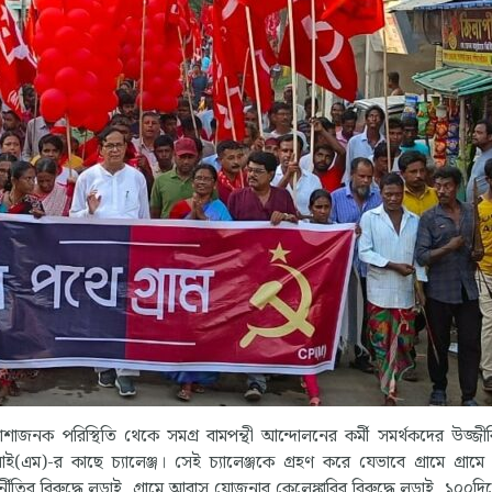
তাশাজনক পরিস্থিতি থেকে সমগ্র বামপন্থী আন্দোলনের কর্মী সমর্থকদের উজ্জ
ম)-র কাছে চ্যালেঞ্জ। সেই চ্যালেঞ্জকে গ্রহণ করে যেভাবে গ্রামে গ্রামে প
ীতির বিরুদ্ধে লড়াই, গ্রামে আবাস যোজনার কেলেঙ্কারির বিরুদ্ধে লড়াই, ১০০দ