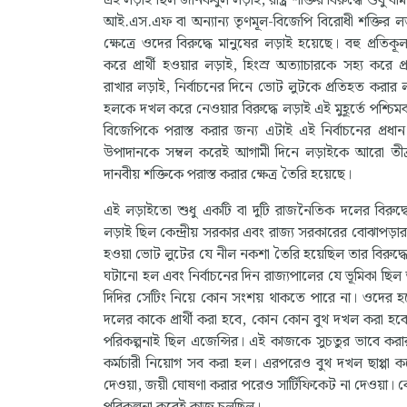
এই লড়াই ছিল জানকবুল লড়াই, রাষ্ট্র শক্তির বিরুদ্ধে শুধু বাম
আই.এস.এফ বা অন্যান্য তৃণমূল-বিজেপি বিরোধী শক্তির লড়
ক্ষেত্রে ওদের বিরুদ্ধে মানুষের লড়াই হয়েছে। বহু প্রতিক
করে প্রার্থী হওয়ার লড়াই, হিংস্র অত্যাচারকে সহ্য করে প্র
রাখার লড়াই, নির্বাচনের দিনে ভোট লুটকে প্রতিহত করার ল
হলকে দখল করে নেওয়ার বিরুদ্ধে লড়াই এই মুহূর্তে পশ্চিমব
বিজেপিকে পরাস্ত করার জন্য এটাই এই নির্বাচনের প্রধ
উপাদানকে সম্বল করেই আগামী দিনে লড়াইকে আরো তী
দানবীয় শক্তিকে পরাস্ত করার ক্ষেত্র তৈরি হয়েছে।
এই লড়াইতো শুধু একটি বা দুটি রাজনৈতিক দলের বিরুদ্
লড়াই ছিল কেন্দ্রীয় সরকার এবং রাজ্য সরকারের বোঝাপড়ার
হওয়া ভোট লুটের যে নীল নকশা তৈরি হয়েছিল তার বিরুদ্ধে। এ
ঘটানো হল এবং নির্বাচনের দিন রাজ্যপালের যে ভূমিকা ছিল 
দিদির সেটিং নিয়ে কোন সংশয় থাকতে পারে না। ওদের হয়ে 
দলের কাকে প্রার্থী করা হবে, কোন কোন বুথ দখল করা হবে, 
পরিকল্পনাই ছিল এজেন্সির। এই কাজকে সুচতুর ভাবে করার 
কর্মচারী নিয়োগ সব করা হল। এরপরেও বুথ দখল ছাপ্পা ক
দেওয়া, জয়ী ঘোষণা করার পরেও সার্টিফিকেট না দেওয়া। 