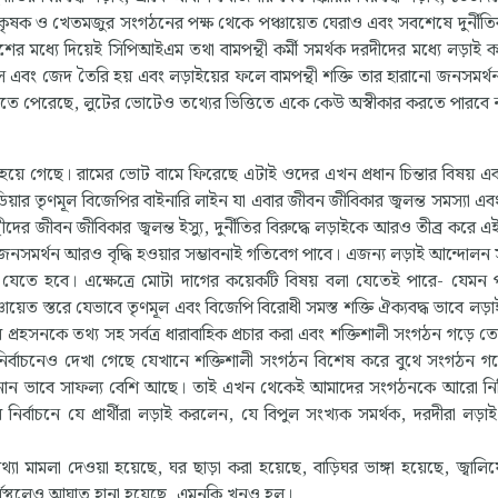
াই, কৃষক ও খেতমজুর সংগঠনের পক্ষ থেকে পঞ্চায়েত ঘেরাও এবং সবশেষে দুর্নীতির
র মধ্যে দিয়েই সিপিআইএম তথা বামপন্থী কর্মী সমর্থক দরদীদের মধ্যে লড়াই 
শ্বাস এবং জেদ তৈরি হয় এবং লড়াইয়ের ফলে বামপন্থী শক্তি তার হারানো জনসমর্থ
্ধার করতে পেরেছে, লুটের ভোটেও তথ্যের ভিত্তিতে একে কেউ অস্বীকার করতে পারবে 
প হয়ে গেছে। রামের ভোট বামে ফিরেছে এটাই ওদের এখন প্রধান চিন্তার বিষয় এ
ার তৃণমূল বিজেপির বাইনারি লাইন যা এবার জীবন জীবিকার জ্বলন্ত সমস্যা এবং দ
ের জীবন জীবিকার জ্বলন্ত ইস্যু, দুর্নীতির বিরুদ্ধে লড়াইকে আরও তীব্র করে এ
নসমর্থন আরও বৃদ্ধি হওয়ার সম্ভাবনাই গতিবেগ পাবে। এজন্য লড়াই আন্দোলন স
যেতে হবে। এক্ষেত্রে মোটা দাগের কয়েকটি বিষয় বলা যেতেই পারে- যেমন প
াম পঞ্চায়েত স্তরে যেভাবে তৃণমূল এবং বিজেপি বিরোধী সমস্ত শক্তি ঐক্যবদ্ধ ভাবে লড
র প্রহসনকে তথ্য সহ সর্বত্র ধারাবাহিক প্রচার করা এবং শক্তিশালী সংগঠন গড়ে ত
 নির্বাচনেও দেখা গেছে যেখানে শক্তিশালী সংগঠন বিশেষ করে বুথে সংগঠন গ
ে নানান ভাবে সাফল্য বেশি আছে। তাই এখন থেকেই আমাদের সংগঠনকে আরো নি
্বাচনে যে প্রার্থীরা লড়াই করলেন, যে বিপুল সংখ্যক সমর্থক, দরদীরা লড়
্যা মামলা দেওয়া হয়েছে, ঘর ছাড়া করা হয়েছে, বাড়িঘর ভাঙ্গা হয়েছে, জ্বালিয
 কর্মস্থলেও আঘাত হানা হয়েছে, এমনকি খুনও হল।