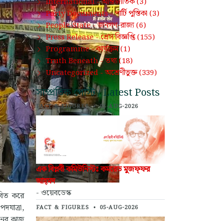
আন্তর্জাতিক
International -
(3)
পার্টি পুস্তিকা
Party Documents -
(3)
জনগণ-রাজ্য
People-State -
(6)
প্রেস বিজ্ঞপ্তি
Press Release -
(155)
কার্যক্রম
Programme -
(1)
তথ্য
Truth Beneath -
(18)
অশ্রেণীভুক্ত
Uncategorized -
(339)
সাম্প্রতিক পোস্ট / Latest Posts
FACT & FIGURES
•
05-AUG-2026
এক বিপ্লবী কমিউনিস্টঃ কমরেড মুজফ্‌ফর
আহ্‌মদ
- ওয়েবডেস্ক
ীবিত করে
দযাত্রা,
FACT & FIGURES
•
05-AUG-2026
িনের কাজ