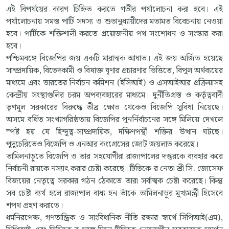
এই বিপর্যয়ের কারণ চিহ্নিত করতে গভীর পর্যালোচনা করা হবে। এই
পর্যালোচনায় সমস্ত পার্টি সদস্য ও শুভানুধ্যায়ীদের মতামত বিবেচনায় নেওয়া
হবে। পার্টিকে শক্তিশালী করতে প্রয়োজনীয় পথ-সংশোধন ও সংস্কার করা
হবে।
পশ্চিমবঙ্গে বিজেপির জয় একটি মারাত্মক আঘাত। এই জয় অর্জিত হয়েছে
সাম্প্রদায়িক, বিভেদকামী ও বিষাক্ত ঘৃণার প্রচারণার ভিত্তিতে, বিপুল অর্থব্যয়ের
মাধ্যমে এবং ভারতের নির্বাচন কমিশন (ইসিআই) ও এসআইআর প্রক্রিয়াসহ
কেন্দ্রীয় সংস্থাগুলির
চরম অপব্যবহারের
মাধ্যমে। দুর্নীতিগ্রস্ত ও কর্তৃত্ববাদী
তৃণমূল সরকারের বিরুদ্ধে তীব্র ক্ষোভ থেকেও বিজেপি সুবিধা নিয়েছে।
অসমে বর্ধিত সংখ্যাগরিষ্ঠতায় বিজেপির পুনর্নির্বাচনের সঙ্গে মিলিয়ে দেখলে
স্পষ্ট হয় যে হিন্দুত্ব-সাম্প্রদায়িক, দক্ষিণপন্থী শক্তির উত্থান ঘটছে।
পুদুচেরিতেও বিজেপি ও এনআর কংগ্রেসের জোট জয়লাভ করেছে।
তামিলনাড়ুতে বিজেপি ও তার সহযোগীরা রাজ্যপালের দপ্তরকে ব্যবহার করে
নির্বাচনী রায়কে নস্যাৎ করার চেষ্টা করেছে। টিভিকে-র নেতা শ্রী সি. জোসেফ
বিজয়ের নেতৃত্বে সরকার গঠন ঠেকাতে তারা সর্বাত্মক চেষ্টা করেছে। কিন্তু
সব চেষ্টা ব্যর্থ হলে রাজ্যপাল বাধ্য হন তাঁকে তামিলনাড়ুর মুখ্যমন্ত্রী হিসেবে
শপথ গ্রহণ করাতে।
ধর্মনিরপেক্ষ, গণতান্ত্রিক ও সাংবিধানিক নীতি রক্ষার স্বার্থে সিপিআই(এম),