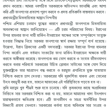
সিপিআই এবং ভিসিকে-র সঙ্গে মিলে টিভিকে-নেতৃত্বাধীন সরকারকে সমর্থন
প্রদান করেছে। আমরা নবগঠিত সরকারকে অভিনন্দন জানাচ্ছি এবং আশা
করি এটি জনগণের প্রত্যাশা পূরণ করবে ও প্রদত্ত প্রতিশ্রুতি বাস্তবায়ন করবে।
প্রধানমন্ত্রীর মিতব্যয়িতার আহ্বান নিন্দনীয়
পশ্চিম এশিয়ায় চলমান যুদ্ধের কারণে প্রধানমন্ত্রী জনগণকে মিতব্যয়িতা
অবলম্বনের আহ্বান জানিয়েছেন — এটি চরম পরিহাসের বিষয়। ইরানের
উপর হামলার জন্য দায়ী মার্কিন-ইসরায়েল অক্ষের সঙ্গে সম্পূর্ণরূপে সংযুক্ত
হওয়ার সিদ্ধান্ত নিয়ে সরকার জনগণের স্বার্থ রক্ষায় সম্পূর্ণ ব্যর্থ হয়েছে।
উল্লেখ্য, ইরান ব্রিকসের একটি সদস্যরাষ্ট্র। সরকার ইরানের উপর হামলার
নিন্দা করেনি এবং বর্তমান সংকটের জন্য মার্কিন-ইসরায়েল অক্ষকে দায়ী
করতে অস্বীকার করেছে। জনগণকে কম ভোগ করতে ও সংযত জীবনযাপন
করতে বলার পরিবর্তে সরকারের উচিত গ্লোবাল সাউথের সঙ্গে যোগ দিয়ে
যুক্তরাষ্ট্রকে তার আগ্রাসন বন্ধ করতে ও হরমুজ প্রণালিতে মুক্ত যাতায়াত
নিশ্চিত করতে চাপ দেওয়া। সরকারের যদি দূরদর্শিতা থাকত এবং তেলের
উৎস বহুমুখী করা হত, তাহলে আজকের এই পরিস্থিতিতে পড়তে হত না।
কৃষি মরসুম খুব শীঘ্রই শুরু হতে চলেছে। যদি কৃষকদের কাছে অগ্রাধিকার
ভিত্তিতে সার সরবরাহ নিশ্চিত করা না হয়, তাহলে আমাদের খাদ্য উৎপাদন
মারাত্মকভাবে ক্ষতিগ্রস্ত হবে। এটি জনজীবন ও সমগ্র অর্থনীতির উপর
বিধ্বংসী প্রভাব ফেলবে। সরকারের কর্তব্য হলো অবিলম্বে সার সংগ্রহ ও