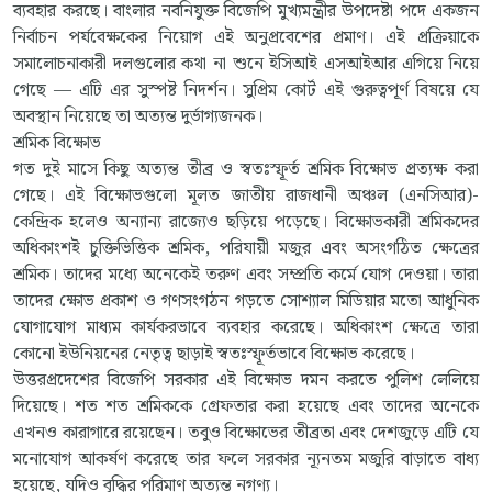
ব্যবহার করছে। বাংলার নবনিযুক্ত বিজেপি মুখ্যমন্ত্রীর উপদেষ্টা পদে একজন
নির্বাচন পর্যবেক্ষকের নিয়োগ এই অনুপ্রবেশের প্রমাণ। এই প্রক্রিয়াকে
সমালোচনাকারী দলগুলোর কথা না শুনে ইসিআই এসআইআর এগিয়ে নিয়ে
গেছে — এটি এর সুস্পষ্ট নিদর্শন। সুপ্রিম কোর্ট এই গুরুত্বপূর্ণ বিষয়ে যে
অবস্থান নিয়েছে তা অত্যন্ত দুর্ভাগ্যজনক।
শ্রমিক বিক্ষোভ
গত দুই মাসে কিছু অত্যন্ত তীব্র ও স্বতঃস্ফূর্ত শ্রমিক বিক্ষোভ প্রত্যক্ষ করা
গেছে। এই বিক্ষোভগুলো মূলত জাতীয় রাজধানী অঞ্চল (এনসিআর)-
কেন্দ্রিক হলেও অন্যান্য রাজ্যেও ছড়িয়ে পড়েছে। বিক্ষোভকারী শ্রমিকদের
অধিকাংশই চুক্তিভিত্তিক শ্রমিক, পরিযায়ী মজুর এবং অসংগঠিত ক্ষেত্রের
শ্রমিক। তাদের মধ্যে অনেকেই তরুণ এবং সম্প্রতি কর্মে যোগ দেওয়া। তারা
তাদের ক্ষোভ প্রকাশ ও গণসংগঠন গড়তে সোশ্যাল মিডিয়ার মতো আধুনিক
যোগাযোগ মাধ্যম কার্যকরভাবে ব্যবহার করেছে। অধিকাংশ ক্ষেত্রে তারা
কোনো ইউনিয়নের নেতৃত্ব ছাড়াই স্বতঃস্ফূর্তভাবে বিক্ষোভ করেছে।
উত্তরপ্রদেশের বিজেপি সরকার এই বিক্ষোভ দমন করতে পুলিশ লেলিয়ে
দিয়েছে। শত শত শ্রমিককে গ্রেফতার করা হয়েছে এবং তাদের অনেকে
এখনও কারাগারে রয়েছেন। তবুও বিক্ষোভের তীব্রতা এবং দেশজুড়ে এটি যে
মনোযোগ আকর্ষণ করেছে তার ফলে সরকার ন্যূনতম মজুরি বাড়াতে বাধ্য
হয়েছে, যদিও বৃদ্ধির পরিমাণ অত্যন্ত নগণ্য।