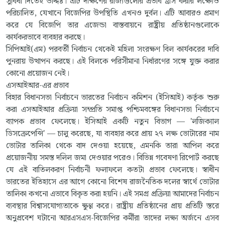
সুবিধা দিতেই উদ্দিষ্ট। এটি দক্ষিণের রাজ্যগুলোর প্রভাব হ্রাস করার লক্ষ্যেও
পরিচালিত, যেখানে বিজেপির উপস্থিতি এখনও দুর্বল। এটি আবারও প্রমাণ
করে যে বিজেপি তার এজেন্ডা বাস্তবায়নে রাষ্ট্রীয় প্রতিষ্ঠানগুলোকে
কার্যকরভাবে ব্যবহার করছে।
সিপিআই(এম) পরবর্তী নির্বাচন থেকেই মহিলা সংরক্ষণ বিল কার্যকরের দাবি
পুনরায় উত্থাপন করছে। এই বিলকে পরিসীমানা নির্ধারণের সঙ্গে যুক্ত করার
কোনো প্রয়োজন নেই।
এসআইআর-এর প্রভাব
বিহার বিধানসভা নির্বাচনে ভারতের নির্বাচন কমিশন (ইসিআই) কর্তৃক শুরু
করা এসআইআর প্রক্রিয়া সম্প্রতি সমাপ্ত পশ্চিমবঙ্গের বিধানসভা নির্বাচনে
ব্যাপক প্রভাব ফেলেছে। ইসিআই একটি নতুন বিভাগ — 'লজিক্যাল
ডিসক্রেপেন্সি' — চালু করেছে, যা ব্যবহার করে প্রায় ২৭ লক্ষ ভোটারের নাম
ভোটার তালিকা থেকে বাদ দেওয়া হয়েছে, এমনকি তারা আপিল করে
প্রয়োজনীয় সমস্ত দলিল জমা দেওয়ার পরেও। বিভিন্ন গবেষণা রিপোর্ট করছে
যে এই বাতিলকরণ নির্বাচনী ফলাফলে কতটা প্রভাব ফেলেছে। স্বাধীন
ভারতের ইতিহাসে এর আগে কোনো বিশেষ রাজনৈতিক দলের স্বার্থে ভোটার
তালিকা কখনো এভাবে বিকৃত করা হয়নি। এই সমগ্র প্রক্রিয়া আমাদের নির্বাচন
ব্যবস্থার বিশ্বাসযোগ্যতাকে ক্ষুণ্ণ করে। রাষ্ট্রীয় প্রতিষ্ঠানের প্রায় প্রতিটি স্তরে
অনুপ্রবেশ ঘটানো আরএসএস-বিজেপির কর্মীরা তাদের লক্ষ্য অর্জনে এসব