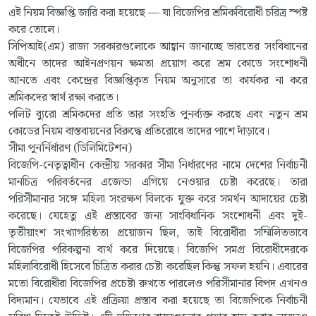
এই নিয়ম বিজ্ঞপ্তি জারি করা হয়েছে — যা বিজেপির শ্রমিকবিরোধী চরিত্র স্পষ্ট
করে তোলে।
সিপিআই(এম) রাজ্য সরকারগুলোকে আহ্বান জানাচ্ছে ভারতের সংবিধানের
অধীনে তাদের আইনপ্রণয়ন ক্ষমতা প্রয়োগ করে শ্রম কোডে সংশোধনী
আনতে এবং কেন্দ্রের বিজ্ঞপ্তিকৃত নিয়ম অনুসারে তা কার্যকর না করে
শ্রমিকদের স্বার্থ রক্ষা করতে।
পলিট ব্যুরো শ্রমিকদের প্রতি তার সংহতি পুনর্ব্যক্ত করছে এবং নতুন শ্রম
কোডের নিয়ম বাস্তবায়নের বিরুদ্ধে প্রতিরোধে তাদের পাশে দাঁড়াবে।
সীমা পুনর্নির্ধারণ (ডিলিমিটেশন)
বিজেপি-নেতৃত্বাধীন কেন্দ্রীয় সরকার
সীমা
নির্ধারণের নামে দেশের নির্বাচনী
মানচিত্র পরিবর্তনের এজেন্ডা এগিয়ে নেওয়ার চেষ্টা করেছে। তারা
পরিসীমানার সঙ্গে মহিলা সংরক্ষণ বিলকে যুক্ত করে সমর্থন আদায়ের চেষ্টা
করেছে। যেহেতু এই প্রস্তাবের জন্য সাংবিধানিক সংশোধনী এবং দুই-
তৃতীয়াংশ সংখ্যাগরিষ্ঠতা প্রয়োজন ছিল, তাই বিরোধীরা সম্মিলিতভাবে
বিজেপির পরিকল্পনা ব্যর্থ করে দিয়েছে। বিজেপি সমগ্র বিরোধীদেরকে
মহিলাবিরোধী হিসেবে চিত্রিত করার চেষ্টা করেছিল কিন্তু সফল হয়নি। এবারের
মতো বিরোধীরা বিজেপির প্রচেষ্টা রুখতে পারলেও পরিসীমানার বিপদ এখনও
বিদ্যমান। যেভাবে এই প্রক্রিয়া প্রস্তাব করা হয়েছে তা বিজেপিকে নির্বাচনী