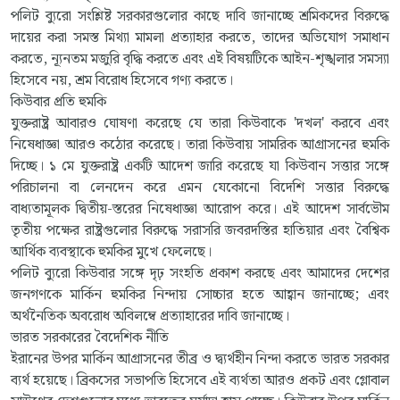
পলিট ব্যুরো সংশ্লিষ্ট সরকারগুলোর কাছে দাবি জানাচ্ছে শ্রমিকদের বিরুদ্ধে
দায়ের করা সমস্ত মিথ্যা মামলা প্রত্যাহার করতে, তাদের অভিযোগ সমাধান
করতে, ন্যূনতম মজুরি বৃদ্ধি করতে এবং এই বিষয়টিকে আইন-শৃঙ্খলার সমস্যা
হিসেবে নয়, শ্রম বিরোধ হিসেবে গণ্য করতে।
কিউবার প্রতি হুমকি
যুক্তরাষ্ট্র আবারও ঘোষণা করেছে যে তারা কিউবাকে 'দখল' করবে এবং
নিষেধাজ্ঞা আরও কঠোর করেছে। তারা কিউবায় সামরিক আগ্রাসনের হুমকি
দিচ্ছে। ১ মে যুক্তরাষ্ট্র একটি আদেশ জারি করেছে যা কিউবান সত্তার সঙ্গে
পরিচালনা বা লেনদেন করে এমন যেকোনো বিদেশি সত্তার বিরুদ্ধে
বাধ্যতামূলক দ্বিতীয়-স্তরের নিষেধাজ্ঞা আরোপ করে। এই আদেশ সার্বভৌম
তৃতীয় পক্ষের রাষ্ট্রগুলোর বিরুদ্ধে সরাসরি জবরদস্তির হাতিয়ার এবং বৈশ্বিক
আর্থিক ব্যবস্থাকে হুমকির মুখে ফেলেছে।
পলিট ব্যুরো কিউবার সঙ্গে দৃঢ় সংহতি প্রকাশ করছে এবং আমাদের দেশের
জনগণকে মার্কিন হুমকির নিন্দায় সোচ্চার হতে আহ্বান জানাচ্ছে; এবং
অর্থনৈতিক অবরোধ অবিলম্বে প্রত্যাহারের দাবি জানাচ্ছে।
ভারত সরকারের বৈদেশিক নীতি
ইরানের উপর মার্কিন আগ্রাসনের তীব্র ও দ্ব্যর্থহীন নিন্দা করতে ভারত সরকার
ব্যর্থ হয়েছে। ব্রিকসের সভাপতি হিসেবে এই ব্যর্থতা আরও প্রকট এবং গ্লোবাল