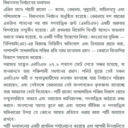
বিধানসভা নির্বাচনের ফলাফল
এপ্রিল মাসে পাঁচটি রাজ্যে — অসম, কেরলম, পুদুচেরি, তামিলনাড়ু এবং
পশ্চিমবঙ্গে — বিধানসভা নির্বাচন অনুষ্ঠিত হয়েছে। কেরলমে দশ বছরের
একটানা শাসনের পর বাম গণতান্ত্রিক ফ্রন্ট (এলডিএফ) একটি গুরুতর
বিপর্যয়ের সম্মুখীন হয়েছে। এই প্রথমবার বিজেপি তিনটি আসনে জয়লাভ
করতে সক্ষম হয়েছে, যা একটি গভীর উদ্বেগের বিষয়। কংগ্রেসের ভূমিকা —
সিপিআই(এম)-এর বিরুদ্ধে ভিত্তিহীন অভিযোগ এবং মিথ্যাচার প্রচার করা,
পাশাপাশি সাম্প্রদায়িক শক্তির প্রতি নরম মনোভাব গ্রহণ — কেরলে বিজেপির
বিকাশে সহায়তা করেছে।
পরাজয় সত্ত্বেও এলডিএফ ৩৭.৬ শতাংশ ভোট পেতে সক্ষম হয়েছে, যা
জনমানসে তার শক্তিশালী সমর্থনের প্রমাণ। পলিট ব্যুরো সেই সকল
এলডিএফ কর্মী ও শুভানুধ্যায়ীদের ধন্যবাদ জানাচ্ছে যারা নির্বাচনে পরিশ্রম
করেছেন, এবং সেইসঙ্গে কেরলমের সেই জনগণকেও কৃতজ্ঞতা জানাচ্ছে
যারা আমাদের ভোট দিয়েছেন। পার্টি রাজ্যে সাম্প্রদায়িক শক্তির বিকাশ রোধে
সম্মুখসারিতে থাকবে এবং সমাজের ধর্মনিরপেক্ষ, গণতান্ত্রিক কাঠামো রক্ষা
করবে। জনগণের সমস্যা তুলে ধরা এবং তাদের জীবিকা ও গণতান্ত্রিক
অধিকারের উপর যে কোনো আঘাত প্রতিহত করার কাজ পার্টি অব্যাহত
রাখবে।
পার্টি ফলাফলের একটি প্রাথমিক পর্যালোচনা করেছে এবং আগামী দিনগুলিতে