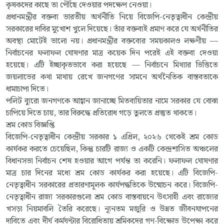
কৃষকদের কাছে তা পৌঁছে দেওয়ার পদক্ষেপ নেওয়া।
প্রধানমন্ত্রীর বক্তব্য ভারতীয় অর্থনীতি নিয়ে বিজেপি-নেতৃত্বাধীন কেন্দ্রীয়
সরকারের দাবির মুখোশ খুলে দিয়েছে। তাঁর বক্তব্যই প্রমাণ করে যে অর্থনীতির
অবস্থা মোটেই ভালো নয়। প্রধানমন্ত্রীর বক্তব্যের সময়কালও লক্ষণীয় —
নির্বাচনের ফলাফল ঘোষণার মাত্র কয়েক দিন পরেই এই বক্তব্য দেওয়া
হয়েছে। এটি ইচ্ছাকৃতভাবে করা হয়েছে — নির্বাচনে মিথ্যার ভিত্তিতে
জয়লাভের কথা মাথায় রেখে জনগণের সামনে অর্থনৈতিক বাস্তবতাকে
ধামাচাপা দিতে।
পলিট ব্যুরো জনগণকে আহ্বান জানাচ্ছে মিতব্যয়িতার নামে সরকার যে বোঝা
চাপিয়ে দিতে চায়, তার বিরুদ্ধে প্রতিরোধ গড়ে তুলতে প্রস্তুত থাকতে।
শ্রম কোড বিজ্ঞপ্তি
বিজেপি-নেতৃত্বাধীন কেন্দ্রীয় সরকার ১ এপ্রিল, ২০২৬ থেকেই শ্রম কোড
কার্যকর করতে চেয়েছিল, কিন্তু চারটি রাজ্য ও একটি কেন্দ্রশাসিত অঞ্চলের
বিধানসভা নির্বাচন শেষ হওয়ার আগে পর্যন্ত তা করেনি। ফলাফল ঘোষণার
মাত্র চার দিনের মধ্যে শ্রম কোড কার্যকর করা হয়েছে। এটি বিজেপি-
নেতৃত্বাধীন সরকারের প্রতারণামূলক কার্যপদ্ধতিকে উন্মোচন করে। বিজেপি-
নেতৃত্বাধীন রাজ্য সরকারগুলো শ্রম কোড বাস্তবায়নে উৎসাহী এবং রাজ্যের
খসড়া নিয়মাবলি তৈরি করেছে। ন্যূনতম মজুরি ও উন্নত জীবনযাপনের
দাবিতে এবং দীর্ঘ কর্মঘণ্টার বিরোধিতায় শ্রমিকদের গণ-বিক্ষোভ উপেক্ষা করে