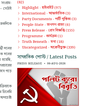
(82)
সংগ্রাম-
হাইলাইট
Highlight -
(97)
 – সেটাই
আন্তর্জাতিক
International -
(3)
পার্টি পুস্তিকা
Party Documents -
(3)
আরেকদিকে
জনগণ-রাজ্য
People-State -
(6)
প্রেস বিজ্ঞপ্তি
Press Release -
(155)
কার্যক্রম
Programme -
(1)
তথ্য
Truth Beneath -
(18)
অশ্রেণীভুক্ত
Uncategorized -
(339)
ন্থী দলের
াসক দলের
সাম্প্রতিক পোস্ট / Latest Posts
 হয়েছি,
PRESS RELEASE
•
06-AUG-2026
পপ্রচারের
াহস গড়ে
ক্রিয়াকে
ম ঢিলেমি
অপচেষ্টা