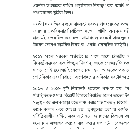
এমনকি সংক্রামক ব্যাধির প্রাদুর্ভাবকে নিয়ন্ত্রণ করা অবধি
পঞ্চায়েতের ভূমিকা ছিল।
সংকীর্ণ দলবাজির মাধ্যমে বামফ্রন্ট সরকার পঞ্চায়েতের 
জায়গায় একাধিকবার নির্বাচিতও হতেন। গ্রামীণ এলাকায়
মাধ্যমেই বাস্তবায়িত করা হত। গ্রামাঞ্চলে সরকারী প্রকল্প
উন্নয়ন কোনও সাময়িক বিষয় না, একটা ধারাবাহিক কর্মসূচী। 
২০১১ সালে সরকার পরিবর্তনের সাথে সাথে ত্রিস্তরীয় পঞ্
বিকেন্দ্রীকরণের এক উজ্জ্বল নিদর্শন, তাকে সোজাসুজি ধ
শাসনে সেই সুযোগটাই কেড়ে নেওয়া হল। আজকের পঞ্চায়েতে 
ভোটাধিকার এবং নির্বাচনে অংশগ্রহণের অধিকার সবটাই আক্র
২০১৩ ও ২০১৮ দুটি নির্বাচনই প্রহসনে পরিণত হয়। নির্
পরিস্থিতিতেও যারা বিরোধী হিসাবে নির্বাচিত হলেন তাদের উ
সন্ত্রস্থ করে এলাকাছাড়া হতে বাধ্য করার মত গনতন্ত্র বিরো
তাকে বরবাদ করে দেওয়া হয়। তৃণমূলের ভরসায় কার্যত 
প্রতিক্রিয়াশীল শক্তি, একজোট হয়ে জনগণের বিকাশে 
মনোনয়ন প্রত্যাহার করতে বাধ্য করার মত ঘটনা রোজকার 