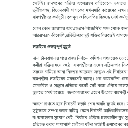
সেটাই। জনগণের সক্রিয় অংশগ্রহণ ব্যতিরেকে ক্ষমতার বিক
দুর্নীতিবাজ, বিভেদকামী শাসকের দখলদারি কায়েমের লক্ষ্
বামপন্থীদের কর্মসূচী। তৃণমূল ও বিজেপির বিরুদ্ধে সেই কর্মস
কোন কোন জায়গায় আরএসএস-বিজেপি’র পক্ষ থেকে জনসাধা
আরএসএস-বিজেপি,প্রতিক্রিয়ার দুই শক্তির বিরুদ্ধেই আমাদে
লড়াইয়ে গুরুত্বপূর্ণ মুহূর্ত
নানা টালবাহানার পরে রাজ্য নির্বাচন কমিশন পঞ্চায়েত ভোটের
কর্মীরা সক্রিয় হয়ে ওঠে। বামপন্থীদের এহেন সক্রিয়তার
তরফে নামিয়ে আনা নিরন্তর আক্রমণ সত্ত্বেও এই নির্বা
বামপন্থীরা লড়াইয়ের ময়দানেই আছে। গত কয়েকদিন ধরে সারা
মোকাবিলা ও সন্ত্রাস প্রতিহত করেই সেই কাজ এগিয়ে চল
তুলতে সমর্থ হয়েছে। জনসাধারণের এহেন উৎসাহ বামপন্থী কর
স্মরণে রাখতে হবে নির্বাচনী লড়াই শেষ অবধি বুথেই হবে। তা
সুষ্ঠুভাবে সম্পন্ন করার দায়িত্ব যেমন নির্বাচনী আধিকার
বা অবহেলার সুযোগ নেই। নির্বাচন প্রক্রিয়া চলাকালীন 
প্রতিহত করার পাশাপাশি সেইসব ঘটনা সংশ্লিষ্ট প্রশাসন