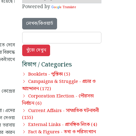
 হয়েছে।
Powered by
Translate
লেখক/কিওয়ার্ড
িতে দেবে
 বিরুদ্ধে
 একইসাথে
বিভাগ / Categories
পুস্তিকা
Booklets -
(5)
প্রচার ও
Campaigns & Struggle -
আন্দোলন
(172)
কেন্দ্রের
পৌরসভা
Corporation Election -
নির্বাচন
(6)
সাম্প্রতিক ঘটনাবলী
়গা। এদের
Current Affairs -
(155)
ে দেওয়া
প্রাসঙ্গিক লিংক
External Links -
(4)
র ভরসায়
তথ্য ও পরিসংখ্যান
Fact & Figures -
বের কারন