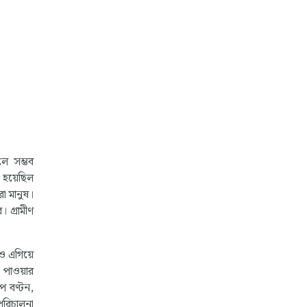
লে সম্ভব
 হয়েছিল
া মানুষ।
 গ্রামীণ
েও এগিয়ে
 পাওয়ার
পে বণ্টন,
 পরিচালনা