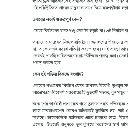
গণতান্ত্রিক অধিকারকেই অস্বীকার করা হচ্ছে। ১০০ দিনের 
এই পরিস্থিতিতে গ্রামের মানুষকে সাথে নিয়ে বামপন্থীরাই 
এবারের লড়াই গুরুত্বপূর্ণ কেন
?
এবারে নির্বাচনের কাজ শুধু ভোটের লড়াই না। এই নির্বাচন রা
পঞ্চায়েত মানুষের নিজস্ব প্রতিষ্ঠান। জনগণের উন্নয়ন
না, তাকে লড়াই করেই প্রতিষ্ঠা করতে হবে। সেই ব্যবস্থা কায়
তেমনই প্রাসঙ্গিক বিভাজনের রাজনীতিকে পরাস্থ করা। সেই
পরাস্থ করতে হবে।
কেন দুই শক্তির বিরুদ্ধে সংগ্রাম
?
এবারের পঞ্চায়েত নির্বাচন যেমন জনস্বার্থ বিরোধী তৃণমূল সর
আরএসএস-বিজেপি সরকারের হিন্দুত্ববাদী মতান্ধ, কুপমন্ডুক
জনগণের স্বার্থবাহী পঞ্চায়েত গড়ে তুলতে প্রধান প্রতিবন্
হাতে জনসাধারণের কোনও অধিকারই সুরক্ষিত হয়। তাই তো
চলেছে। আরেকদিকে ধর্মান্ধতার প্রচার চালানো হচ্ছে, ব
এগোয়, উভয়েই মানুষকে ভুল বুঝিয়ে নিজেদের স্বার্থ