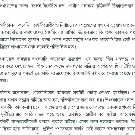
 পঞ্চায়েতের ‘কাজ’ বলেই বিবেচিত হত। গ্রামীণ এলাকায় যুক্তিবাদী চিন্তাচেতনার
কাজ পরিচালনা করেনি। তাই বিরোধীরাও নির্বাচনে অংশগ্রহণের যথাযথ সুযোগ পেত
 গরীব-মেহনতি জনসাধারণের বৈষয়িক ও আর্থিক উন্নয়ন এবং বিকাশের কাজকে পঞ্
ের কাজে নিয়োগের সুযোগ, কাজ শেষে ন্যায্য মজুরি পাওয়ার গ্যারেন্টি ছিল সেই প
ত্রিস্তর পঞ্চায়েত সেই লক্ষ্যেই পরিচালিত হত।
চায়েত ব্যবস্থায় দখলদারি কায়েমের সুত্রপাত। যে ব্যবস্থা ছিল গনতন্ত্র ও
্বংস করে দেওয়া হল। উন্নয়নের কাজে জনগণের সক্রিয় অংশগ্রহণ ছিল ঐতিহ্য
মানুষের গণতান্ত্রিক অধিকার প্রয়োগের জায়গাটাই নষ্ট করে দেওয়া হয়েছে। 
ান্ত।
বাচনে মনোনয়ন, প্রতিদ্বন্দ্বিতার অধিকার সবটাই কেড়ে নেওয়া হয়েছিল।
পরে ব্যপক সন্ত্রাস নামিয়ে আনা হয়, নতিস্বীকারে বাধ্য করা হয়। উৎকোচের লো
ধী যাবতীয় কার্যকলাপ চলে। রাজ্যের তথা দেশের জন্য যে ব্যবস্থা একসময় গর্বের 
দুর্নীতির এক সার্বিক চক্র গড়ে ওঠে। একদিকে গ্রামীন নব্য ধনীরা, আরেক
কার্যকরী বন্দোবস্তটাকেই কবজা করতে চাইছে। জোর করে দলত্যাগ করানো, ব
বিষয় হয়ে দাঁড়িয়েছে। পুলিশ-প্রশাসনকে অবধি সেই কাজে অপব্যবহার করে