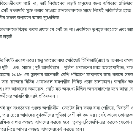
েন্দ্রীকরণ ঘটে না, তাই নির্বাচনের লড়াই মানুষের জন্য অধিকার প্রতিষ্ঠার 
য। সেই দখলদারি মুক্ত করার সংগ্রাম জনসাধারণকে সাথে নিয়েই পরিচালিত হচ্ছে
ূচীর সফল রূপায়নে আমরা দৃঢ়প্রতিজ্ঞ।
রণকে বিব্রত করার প্রয়াস যে নেই তা না। একদিকে তৃণমূল কংগ্রেস এবং 
র লড়াই।
 নির্ঘন্ট প্রকাশ করে। স্বল্প সময়ের বাধা পেরিয়েই সিপিআই(এম) ও অন্যান্য বামপ
 ভিত দুটি – এক, সাহস ; দুই,আত্মবিশ্বাস । পুলিশ-প্রশাসনের চরম অসহযোগীতা, শ
চনে আমরা ২০১৮-এর তুলনায় অনেকটা বেশি পরিমাণে মনোনয়ন জমা করতে সক্ষম
 রাজ্যের বিভিন্ন গ্রামাঞ্চলে বামপন্থীরা নিবিড় প্রচার চালাচ্ছেন। নানাবিধ অ
েছে। বড় আকারের জমায়েত, ছোট-বড় অসংখ্য মিছিল জনসাধারণের মনে আস্থা,স
্মীদের আত্মবিশ্বাসেরই প্রতিফলন ।
ই বুথ সংগঠনের গুরুত্ব অপরিসীম। ভোটের দিন সমস্ত বাধা পেরিয়ে, নির্বাচনী প্র
িকদের, তার চেয়ে আমাদের বুথকর্মীদের ভূমিকা বেশী বই কম নয়। সেই কাজে কোনরক
বুথ সুরক্ষিত রাখার কাজও আমাদের করতে হবে। তৃণমূল,বিজেপি-এর তরফে যেকোন 
ের নজরে নিয়ে আসার কাজও আমাদেরকেই করতে হবে।