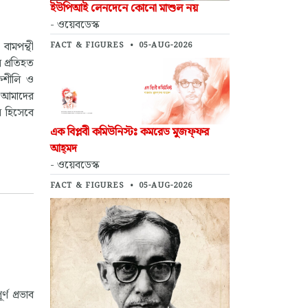
ইউপিআই লেনদেনে কোনো মাশুল নয়
- ওয়েবডেস্ক
বামপন্থী
FACT & FIGURES
•
05-AUG-2026
 প্রতিহত
ফশীলি ও
া আমাদের
ন হিসেবে
এক বিপ্লবী কমিউনিস্টঃ কমরেড মুজফ্‌ফর
আহ্‌মদ
- ওয়েবডেস্ক
FACT & FIGURES
•
05-AUG-2026
ণ প্রভাব