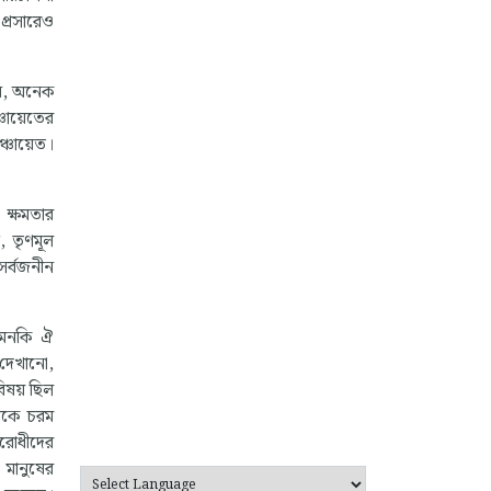
 প্রসারেও
েন, অনেক
চায়েতের
ঞ্চায়েত।
 ক্ষমতার
, তৃণমূল
সর্বজনীন
 এমনকি ঐ
ভ দেখানো,
বিষয় ছিল
দিকে চরম
িরোধীদের
 মানুষের