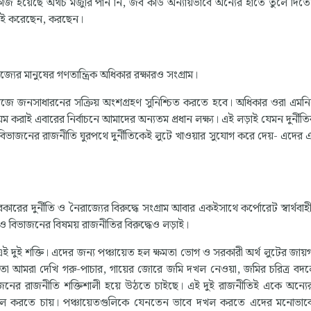
কাজ হয়েছে অথচ মজুরি পান নি, জব কার্ড অন্যায়ভাবে অন্যের হাতে তুলে দিতে
লড়াই করেছেন, করছেন।
জ্যের মানুষের গণতান্ত্রিক অধিকার রক্ষারও সংগ্রাম।
ের কাজে জনসাধারনের সক্রিয় অংশগ্রহণ সুনিশ্চিত করতে হবে। অধিকার ওরা এমন
েম করাই এবারের নির্বাচনে আমাদের অন্যতম প্রধান লক্ষ্য। এই লড়াই যেমন দুর্নীতির
 বিভাজনের রাজনীতি ঘুরপথে দুর্নীতিকেই লুটে খাওয়ার সুযোগ করে দেয়- এদের
কারের দুর্নীতি ও নৈরাজ্যের বিরুদ্ধে সংগ্রাম আবার একইসাথে কর্পোরেট স্বার্থবাহী 
 ও বিভাজনের বিষময় রাজনীতির বিরুদ্ধেও লড়াই।
ধক এই দুই শক্তি। এদের জন্য পঞ্চায়েত হল ক্ষমতা ভোগ ও সরকারী অর্থ লুটের জায
 আমরা দেখি গরু-পাচার, গায়ের জোরে জমি দখল নেওয়া, জমির চরিত্র বদল
িভাজনের রাজনীতি শক্তিশালী হয়ে উঠতে চাইছে। এই দুই রাজনীতিই একে অন্যে
 হাসিল করতে চায়। পঞ্চায়েতগুলিকে যেনতেন ভাবে দখল করতে এদের মনোভা