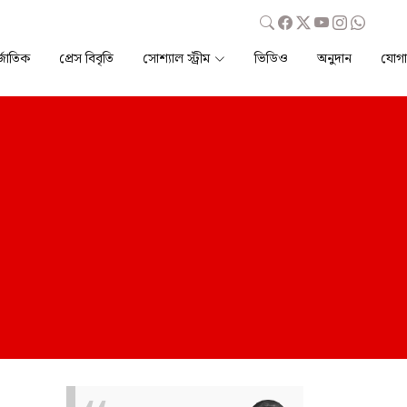
্জাতিক
প্রেস বিবৃতি
সোশ্যাল স্ট্রীম
ভিডিও
অনুদান
যোগ